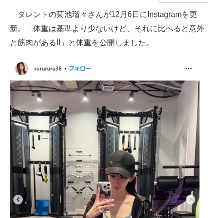
タレントの菊池瑠々さんが12月6日にInstagramを更
ITの今と未来を見通す
新。「体重は基準より少ないけど、それに比べると意外
スマホと通信の最新トレンド
と筋肉がある!!」と体重を公開しました。
進化するPCとデバイスの未来
好きが集まる 比べて選べる
ビジネスと働き方のヒント
AI活用のいまが分かる
企業ITのトレンドを詳説
経営リーダーのコミュニティ
マーケ×ITの今がよく分かる
ITエンジニア向け専門サイト