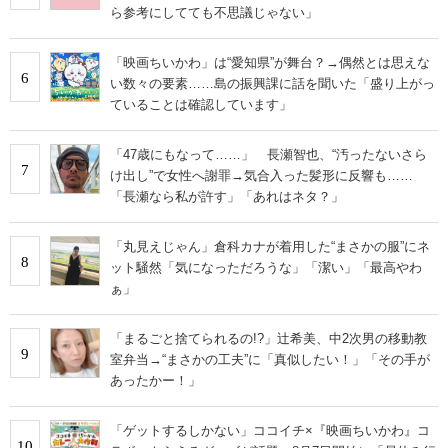
ら参考にしてても不思議じゃない」
「映画ちいかわ」は“愛知県”が舞台？→偶然とは思えな
6
い数々の要素……島の振興課に話を聞いた「盛り上がっ
ていることは確認しています」
「47歳にもなって……」 長瀬智也、“汚ったないさら
7
け出し”で女性へ謝罪→気合入った髪形に反響も……
「長瀬なら私が許す」「あれはネタ？」
「丸見えじゃん」倉科カナが着用した“まさかの服”にネ
8
ット騒然「気になっただろうな」「潔い」「最高やわ
ぁ」
「まるごと捨てられるの!?」辻希美、中2次男の移動教
9
室弁当→“まさかの工夫”に「真似したい！」「その手が
あったかー！」
「ゲットするしかない」ココイチ×『映画ちいかわ』コ
10