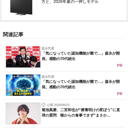
方と、2026年夏の一押しモデル
関連記事
森永乳業
「気になっていた認知機能が菌で…」森永が開
発。感動の70代続出
PR
森永乳業
「気になっていた認知機能が菌で…」森永が開
発。感動の70代続出
PR
公開 2026/06/23
菊池風磨、二宮和也が“療養明けの変ぼう”に直
球の質問 喉からの食事できず“まさか...