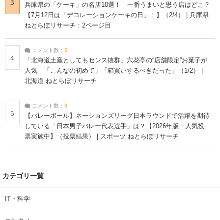
3
兵庫県の「ケーキ」の名店10選！ 一番うまいと思う店はどこ？
【7月12日は「デコレーションケーキの日」！】（2/4） | 兵庫県
ねとらぼリサーチ：2ページ目
コメント数：
5
4
「北海道土産としてもセンス抜群」六花亭の“店舗限定”お菓子が
人気 「こんなの初めて」「箱買いするべきだった」（1/2） |
北海道 ねとらぼリサーチ
コメント数：
3
5
【バレーボール】ネーションズリーグ日本ラウンドで活躍を期待
している「日本男子バレー代表選手」は？【2026年版・人気投
票実施中】（投票結果） | スポーツ ねとらぼリサーチ
カテゴリ一覧
IT・科学