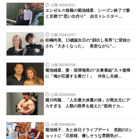
公開 2024/12/11
エンゼルス移籍の菊池雄星、シーズン終了で妻
と京都で“思い出作り” 自主トレスター...
公開 2024/12/17
松嶋尚美、13歳誕生日の“顔出し長男”に背抜か
され「大きくなった」 美形ながら“...
公開 2023/07/28
菊池雄星、妻・深津瑠美の“古巣番組”久々復帰
に「俺が応援する番だ！」 仲良し夫婦...
公開 2025/02/04
横川尚隆、「人生最大体重の体」が異次元にデ
カすぎる 人類の限界を超えた“筋肉ドカ...
公開 2024/06/20
菊池桃子、夫と休日ドライブデート 笑顔の2シ
ョットに「旦那様、優しそうな雰囲気が...