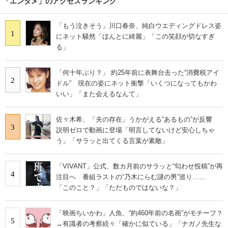
「エンタメ」のアクセスランキング
「もう泣きそう」川口春奈、純白ウエディングドレス姿
1
にネット騒然「ほんとに綺麗」「この笑顔が切なすぎ
る」
「何十年ぶり？」 約25年前に表舞台去った“消費税アイ
2
ドル” 現在の姿にネット衝撃「いくつになってもかわ
いい」「また会えるなんて」
佐々木希、「夫の存在」うかがえる“あるもの”が反響
3
説明ゼロで動画に登場「明言してないけど安心しちゃ
う」「サラッと出てくる言葉が素敵」
「VIVANT」公式、数カ月前のサラッと“匂わせ投稿”が再
4
注目へ 番組ラストの“乃木にらむ謎の男”巡り……
「このこと？」「ただものではないな？」
「映画ちいかわ」人魚、“約460年前の名画”がモチーフ？
5
→有識者の考察続々「確かに似ている」「ナガノ先生な