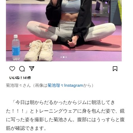
企業向けIT製品の総合サイト
IT製品の技術・比較・事例
製造業のIT導入・活用を支援
モノづくり技術者専門サイト
エレクトロニクス専門サイト
電子設計の基本と応用
エネルギーの専門メディア
菊池瑠々さん（画像は
菊池瑠々Instagram
から）
建設×テクノロジーの最前線
「今日は朝からだるかったからジムに朝活してき
ちょっと気になるネットの話題
た！！！」とトレーニングウェアに身を包んだ姿で、鏡
に写った姿を撮影した菊池さん。腹部にはうっすらと腹
筋が確認できます。