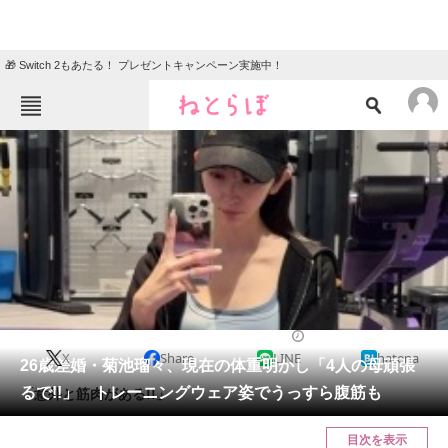
🎁 Switch 2もあたる！ プレゼントキャンペーン実施中！
ねとらぼメニュー
TOP
ニュース
エンタメ
クイズ
グルメ
地域
住まい
教育・育児
動物
リサーチ
エンタメ
2024/12/09 20:20（公開）
X
Share
LINE
hatena
会員記事
26歳差婚・菊池瑠々、現在の体重明かし「4人の母頑張
るで!!」 トレーニングウェア姿でうっすら腹筋も
「意外と筋肉がある!!」
メディア
目次を表示
注目記事を集めた総合ページ