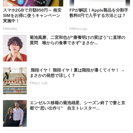
スマホ2GBで月額850円～ 格安
FPが解説！Apple製品を分割手
SIMをお得に使うキャンペーン
数料0円で入手する方法とは？
実施中！
PR(IIJmio)
PR(Fav-Log)
菊池風磨、二宮和也が“療養明けの変ぼう”に直球の
質問 喉からの食事できず“まさか...
階段イヤ！ 階段イヤ！夏は階段が暑くてイヤ！ →
まさかの発想で涼しく？
PR(ねとらぼ)
エンゼルス移籍の菊池雄星、シーズン終了で妻と京
都で“思い出作り” 自主トレスター...