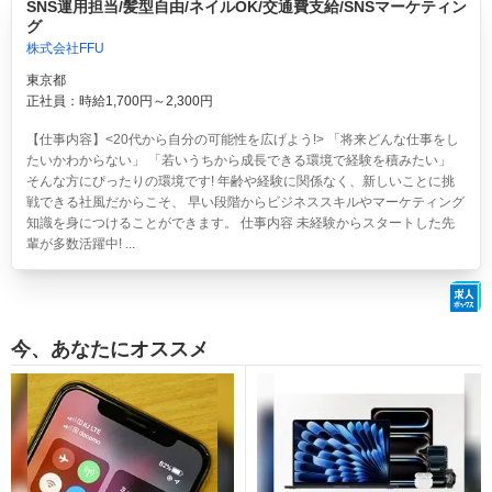
SNS運用担当/髪型自由/ネイルOK/交通費支給/SNSマーケティン
グ
株式会社FFU
東京都
正社員：時給1,700円～2,300円
【仕事内容】<20代から自分の可能性を広げよう!> 「将来どんな仕事をし
たいかわからない」 「若いうちから成長できる環境で経験を積みたい」
そんな方にぴったりの環境です! 年齢や経験に関係なく、新しいことに挑
戦できる社風だからこそ、 早い段階からビジネススキルやマーケティング
知識を身につけることができます。 仕事内容 未経験からスタートした先
輩が多数活躍中! ...
今、あなたにオススメ