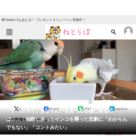
🎁 Switch 2もあたる！ プレゼントキャンペーン実施中！
ねとらぼメニュー
TOP
ニュース
エンタメ
クイズ
グルメ
地域
住まい
教育・育児
動物
リサーチ
小動物
2024/12/14 07:30（公開）
X
Share
LINE
hatena
会員記事
「チャンス！」きょうだいを見つめる瞳に映るの
は…… 油断しきったインコを襲った悲劇に「わからん
その気持ち、わかります。
メディア
でもない」「コントみたい」
目次を表示
注目記事を集めた総合ページ