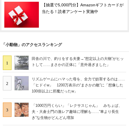
【抽選で5,000円分】Amazonギフトカードが
当たる！読者アンケート実施中
「小動物」のアクセスランキング
田舎の川で、釣りをする夫妻→“想定以上の大物”がヒッ
1
トして……まさかの正体に「意外過ぎました」
リズムゲームにハマった母を、全力で妨害するのは……
2
「ヒドイw」 1200万表示の“まさかの敵”に「想像した
100倍以上に邪魔だったw」
「1000万円くらい」「レクサスじゃん」 みちょぱ、
3
夫・大倉士門の激レア趣味に理解も……“車より長生
き”な生物がどんどん増加