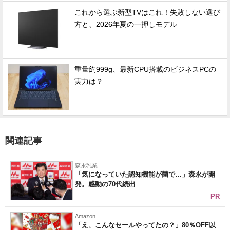
これから選ぶ新型TVはこれ！失敗しない選び
方と、2026年夏の一押しモデル
重量約999g、最新CPU搭載のビジネスPCの
実力は？
関連記事
森永乳業
「気になっていた認知機能が菌で…」森永が開
発。感動の70代続出
PR
Amazon
「え、こんなセールやってたの？」80％OFF以