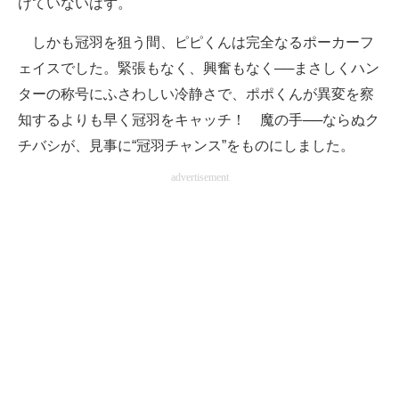
けていないはず。
しかも冠羽を狙う間、ピピくんは完全なるポーカーフ
ェイスでした。緊張もなく、興奮もなく──まさしくハン
ターの称号にふさわしい冷静さで、ポポくんが異変を察
知するよりも早く冠羽をキャッチ！ 魔の手──ならぬク
チバシが、見事に“冠羽チャンス”をものにしました。
advertisement