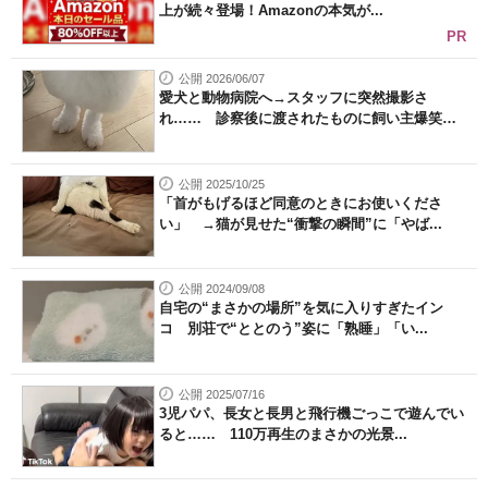
上が続々登場！Amazonの本気が...
PR
公開 2026/06/07
愛犬と動物病院へ→スタッフに突然撮影さ
れ…… 診察後に渡されたものに飼い主爆笑
「...
公開 2025/10/25
「首がもげるほど同意のときにお使いくださ
い」 →猫が見せた“衝撃の瞬間”に「やば...
公開 2024/09/08
自宅の“まさかの場所”を気に入りすぎたイン
コ 別荘で“ととのう”姿に「熟睡」「い...
公開 2025/07/16
3児パパ、長女と長男と飛行機ごっこで遊んでい
ると…… 110万再生のまさかの光景...