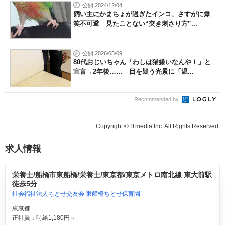
公開 2024/12/04
飼い主にかまちょが過ぎたインコ、さすがに爆
笑不可避 見たことない“突き刺さり方”...
公開 2026/05/09
80代おじいちゃん「わしは猫嫌いなんや！」と
宣言→2年後…… 目を疑う光景に「温...
Recommended by
Copyright © ITmedia Inc. All Rights Reserved.
求人情報
栄養士/船橋市東船橋/栄養士/東京都/東京メトロ南北線 東大前駅
徒歩5分
社会福祉法人ちとせ交友会 東船橋ちとせ保育園
東京都
正社員：時給1,180円～