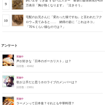
飼い主を“でき愛”するハムスター 衝撃の愛情表現が428
9
万表示「胸が熱くなります」「泣きそう」
宅配のお兄さんに「変わった猫ですね」と言われたフク
10
ロウ→見てみると…… 納得の姿に「これはネコ」
「70％くらい猫なのでは？」
アンケート
実施中
声が好きな「日本のボーカリスト」は？
回答数：49462
実施中
歌が上手だと思うホロライブのメンバーは？
回答数：23851
実施中
ラーメンって日本食？それとも中華料理？