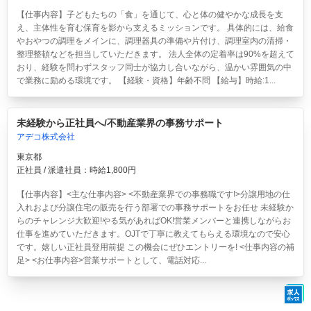
【仕事内容】子どもたちの「食」を通じて、心と体の健やかな成長を支
え、主体性を育む保育を影から支えるミッションです。 具体的には、給食
やおやつの調理をメインに、調理器具の準備や片付け、調理室内の清掃・
整理整頓などを担当していただきます。 法人全体の定着率は90%を超えて
おり、経験を問わずスタッフ同士が協力し合いながら、温かい雰囲気の中
で業務に励める環境です。 【経験・資格】年齢不問 【給与】時給:1...
未経験から正社員へ/不動産業界の事務サポート
アデコ株式会社
東京都
正社員 / 派遣社員：時給1,800円
【仕事内容】<主な仕事内容> <不動産業界での事務職です!>分譲用地の仕
入れおよび分譲住宅の販売を行う部署での事務サポートをお任せ 未経験か
らのチャレンジ大歓迎!やる気があればOK!営業メンバーと連携しながらお
仕事を進めていただきます。OJTで丁寧に教えてもらえる環境なので安心
です。嬉しい正社員登用前提 この機会にぜひエントリーを! <仕事内容の補
足> <お仕事内容>営業サポートとして、電話対応...