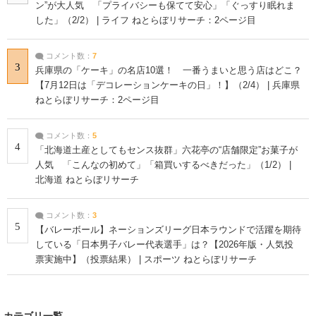
ン”が大人気 「プライバシーも保てて安心」「ぐっすり眠れま
した」（2/2） | ライフ ねとらぼリサーチ：2ページ目
コメント数：
7
3
兵庫県の「ケーキ」の名店10選！ 一番うまいと思う店はどこ？
【7月12日は「デコレーションケーキの日」！】（2/4） | 兵庫県
ねとらぼリサーチ：2ページ目
コメント数：
5
4
「北海道土産としてもセンス抜群」六花亭の“店舗限定”お菓子が
人気 「こんなの初めて」「箱買いするべきだった」（1/2） |
北海道 ねとらぼリサーチ
コメント数：
3
5
【バレーボール】ネーションズリーグ日本ラウンドで活躍を期待
している「日本男子バレー代表選手」は？【2026年版・人気投
票実施中】（投票結果） | スポーツ ねとらぼリサーチ
カテゴリ一覧