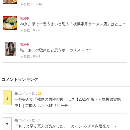
回答数：19644
実施中
神奈川県で一番うまいと思う「横浜家系ラーメン店」はどこ？
回答数：8506
実施中
唯一無二の歌声だと思うボーカリストは？
回答数：8084
コメントランキング
コメント数：
21
1
一番好きな「韓国の男性俳優」は？【2026年版・人気投票実施
中】 | 芸能人 ねとらぼリサーチ
コメント数：
7
2
「もっと早く買えば良かった」 カインズの“車内遮光カーテ