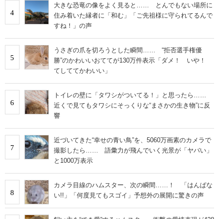
大きな恐竜の像をよく見ると…… とんでもない場所に
4
住み着いた縁者に「和む」「ご先祖様に守られてるんで
すね！」の声
うさぎの爪を切ろうとした瞬間…… “拒否選手権優
5
勝”のかわいいおててが130万件表示「ダメ！ いや！
てしててかわいい」
トイレの壁に「タワシがついてる！」と思ったら……
6
近くで見てもタワシにそっくりな“まさかの生き物”に反
響
近づいてきた“幸せの青い鳥”を、5060万画素のカメラで
7
撮影したら…… 語彙力が飛んでいく光景が「ヤバい」
と1000万表示
カメラ目線のハムスター、次の瞬間……！ 「はんぱな
8
い!!」「何度見てもスゴイ」予想外の展開に驚きの声