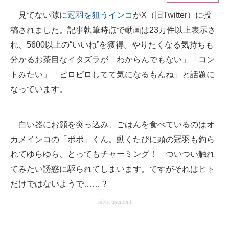
見てない隙に
冠羽を狙うインコ
がX（旧Twitter）に投
ITの今と未来を見通す
稿されました。記事執筆時点で動画は23万件以上表示さ
スマホと通信の最新トレンド
れ、5600以上の“いいね”を獲得。やりたくなる気持ちも
分かるお茶目なイタズラが「わからんでもない」「コン
進化するPCとデバイスの未来
トみたい」「ピロピロしてて気になるもんね」と話題に
好きが集まる 比べて選べる
なっています。
ビジネスと働き方のヒント
白い器にお顔を突っ込み、ごはんを食べているのはオ
AI活用のいまが分かる
カメインコの「ポポ」くん。動くたびに頭の冠羽も釣ら
企業ITのトレンドを詳説
れてゆらゆら、とってもチャーミング！ ついつい触れ
てみたい誘惑に駆られてしまいます。ですがそれはヒト
経営リーダーのコミュニティ
だけではないようで……？
マーケ×ITの今がよく分かる
advertisement
ITエンジニア向け専門サイト