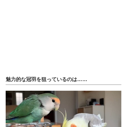
企業向けIT製品の総合サイト
IT製品の技術・比較・事例
製造業のIT導入・活用を支援
モノづくり技術者専門サイト
エレクトロニクス専門サイト
電子設計の基本と応用
魅力的な冠羽を狙っているのは……
エネルギーの専門メディア
建設×テクノロジーの最前線
ちょっと気になるネットの話題