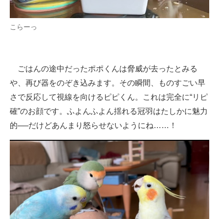
こらーっ
ごはんの途中だったポポくんは脅威が去ったとみる
や、再び器をのぞき込みます。その瞬間、ものすごい早
さで反応して視線を向けるピピくん。これは完全に“リピ
確”のお顔です。ふよんふよん揺れる冠羽はたしかに魅力
的──だけどあんまり怒らせないようにね……！