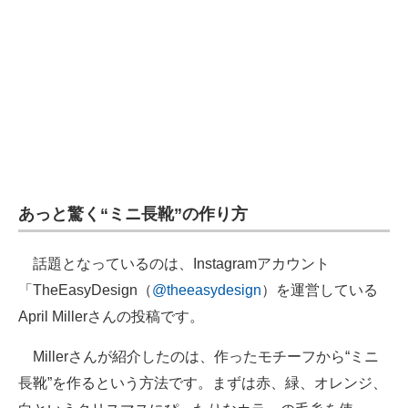
企業向けIT製品の総合サイト
IT製品の技術・比較・事例
製造業のIT導入・活用を支援
モノづくり技術者専門サイト
エレクトロニクス専門サイト
あっと驚く“ミニ長靴”の作り方
電子設計の基本と応用
エネルギーの専門メディア
話題となっているのは、Instagramアカウント
「TheEasyDesign（
@theeasydesign
）を運営している
建設×テクノロジーの最前線
April Millerさんの投稿です。
ちょっと気になるネットの話題
Millerさんが紹介したのは、作ったモチーフから“ミニ
長靴”を作るという方法です。まずは赤、緑、オレンジ、