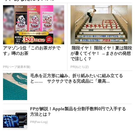
アマゾン1位「このお茶ガチで
階段イヤ！ 階段イヤ！夏は階段
す」噂のお茶
が暑くてイヤ！ →まさかの発想
で涼しく？
PR(ハーブ健康本舗)
PR(ねとらぼ)
毛糸を正方形に編み、折り紙みたいに組み立てる
と…… サクサクできる完成品に「最高...
FPが解説！Apple製品を分割手数料0円で入手する
方法とは？
PR(Fav-Log)