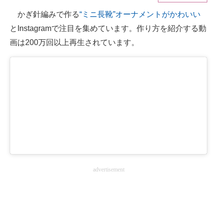
かぎ針編みで作る
“ミニ長靴”オーナメントがかわいい
ITの今と未来を見通す
とInstagramで注目を集めています。作り方を紹介する動
スマホと通信の最新トレンド
画は200万回以上再生されています。
進化するPCとデバイスの未来
好きが集まる 比べて選べる
ビジネスと働き方のヒント
AI活用のいまが分かる
企業ITのトレンドを詳説
経営リーダーのコミュニティ
advertisement
マーケ×ITの今がよく分かる
ITエンジニア向け専門サイト