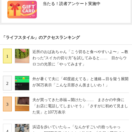
当たる！読者アンケート実施中
「ライフスタイル」のアクセスランキング
近所のおばあちゃん「こう切ると食べやすいよ〜」→教
1
わった“スイカの切り方”を試してみると…… 目からウ
ロコの光景に「やってみます」
外が暑くて夫に「40度超えてる」と連絡→目を疑う展開
2
が36万表示「こんな旦那さん羨ましいわ！」
夫が買ってきた赤福→開けたら…… まさかの中身に
3
「お店に電話してしまいそう」「さすがに初めて見まし
た笑」と107万表示
浜辺を歩いていたら→「なんかすごいの拾っちゃっ
4