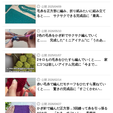
公開 2025/04/09
毛糸を正方形に編み、折り紙みたいに組み立て
ると…… サクサクできる完成品に「最高...
公開 2026/05/10
2色の毛糸をかぎ針でサクサク編んでいく
と…… 完成した“ミニアイテム”に「うわあ...
公開 2025/01/07
2キロもの毛糸をひたすら編んでいくと…… 家
に1つは欲しいアイテム完成に「今まで...
公開 2026/02/14
赤い毛糸で編んだモチーフをひたすら重ねてい
くと…… 驚きの完成品に「すごくかわい...
公開 2026/04/27
かぎ針で編んだ正方形→3回縫って糸を引っ張る