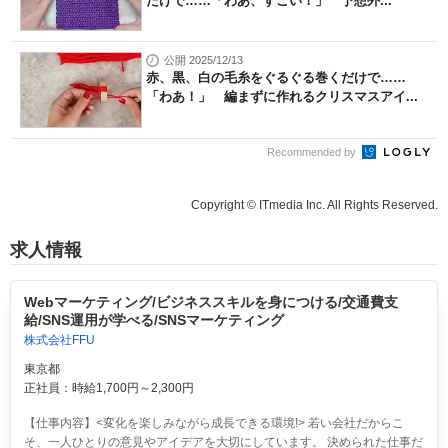
だけで……「わあ、すごい！」 予想外...
公開 2025/12/13
赤、黒、白の毛糸をぐるぐる巻くだけで……
「わあ！」 編まずに作れるクリスマスアイ...
Recommended by
Copyright © ITmedia Inc. All Rights Reserved.
求人情報
Webマーケティング/ビジネススキルを身につける/交通費支
給/SNS運用が学べる/SNSマーケティング
株式会社FFU
東京都
正社員：時給1,700円～2,300円
【仕事内容】<変化を楽しみながら成長できる環境!> 若い会社だからこ
そ、一人ひとりの意見やアイデアを大切にしています。 決められた仕事だ