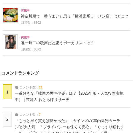
実施中
神奈川県で一番うまいと思う「横浜家系ラーメン店」はどこ？
回答数：8502
実施中
唯一無二の歌声だと思うボーカリストは？
回答数：8072
コメントランキング
コメント数：
21
1
一番好きな「韓国の男性俳優」は？【2026年版・人気投票実施
中】 | 芸能人 ねとらぼリサーチ
コメント数：
7
2
「もっと早く買えば良かった」 カインズの“車内遮光カーテ
ン”が大人気 「プライバシーも保てて安心」「ぐっすり眠れま