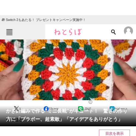
🎁 Switch 2もあたる！ プレゼントキャンペーン実施中！
ねとらぼメニュー
TOP
ニュース
エンタメ
クイズ
グルメ
地域
住まい
教育・育児
動物
リサーチ
ライフスタイル
2024/12/26 12:30（公開）
X
Share
LINE
hatena
会員記事
かぎ針編みで作る“ミニ長靴”がキュート！ 驚きの作り
方に「ブラボー、超素敵」「アイデアをありがとう」
なるほど……！
メディア
目次を表示
注目記事を集めた総合ページ