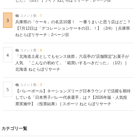
した」（2/2） | ライフ ねとらぼリサーチ：2ページ目
コメント数：
7
3
兵庫県の「ケーキ」の名店10選！ 一番うまいと思う店はどこ？
【7月12日は「デコレーションケーキの日」！】（2/4） | 兵庫県
ねとらぼリサーチ：2ページ目
コメント数：
5
4
「北海道土産としてもセンス抜群」六花亭の“店舗限定”お菓子が
人気 「こんなの初めて」「箱買いするべきだった」（1/2） |
北海道 ねとらぼリサーチ
コメント数：
3
5
【バレーボール】ネーションズリーグ日本ラウンドで活躍を期待
している「日本男子バレー代表選手」は？【2026年版・人気投
票実施中】（投票結果） | スポーツ ねとらぼリサーチ
カテゴリ一覧