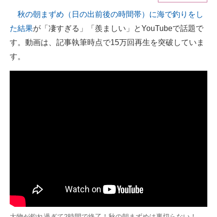
秋の朝まずめ（日の出前後の時間帯）に海で釣りをし
ITの今と未来を見通す
た結果
が「凄すぎる」「羨ましい」とYouTubeで話題で
スマホと通信の最新トレンド
す。動画は、記事執筆時点で15万回再生を突破していま
す。
進化するPCとデバイスの未来
好きが集まる 比べて選べる
ビジネスと働き方のヒント
AI活用のいまが分かる
企業ITのトレンドを詳説
経営リーダーのコミュニティ
マーケ×ITの今がよく分かる
ITエンジニア向け専門サイト
大物が釣れ過ぎて2時間で終了！秋の朝まずめは裏切らない！