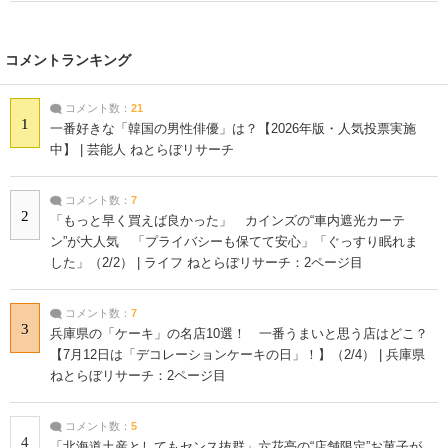
コメントランキング
コメント数：
21
1
一番好きな「韓国の男性俳優」は？【2026年版・人気投票実施
中】 | 芸能人 ねとらぼリサーチ
コメント数：
7
2
「もっと早く買えば良かった」 カインズの“車内遮光カーテ
ン”が大人気 「プライバシーも保てて安心」「ぐっすり眠れま
した」（2/2） | ライフ ねとらぼリサーチ：2ページ目
コメント数：
7
3
兵庫県の「ケーキ」の名店10選！ 一番うまいと思う店はどこ？
【7月12日は「デコレーションケーキの日」！】（2/4） | 兵庫県
ねとらぼリサーチ：2ページ目
コメント数：
5
4
「北海道土産としてもセンス抜群」六花亭の“店舗限定”お菓子が