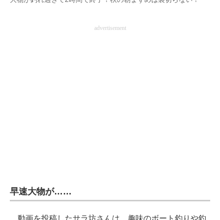
企業向けIT製品の総合サイト
advertisement
IT製品の技術・比較・事例
製造業のIT導入・活用を支援
モノづくり技術者専門サイト
エレクトロニクス専門サイト
電子設計の基本と応用
エネルギーの専門メディア
建設×テクノロジーの最前線
ちょっと気になるネットの話題
早速大物が……
動画を投稿したサラ坊さんは、趣味のボート釣りや釣