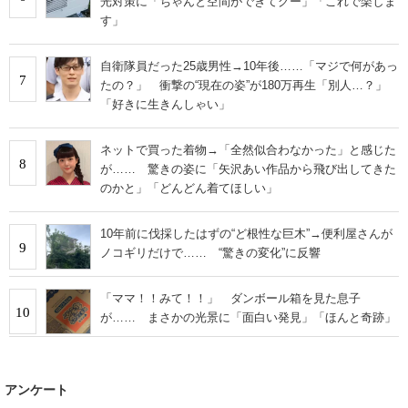
光対策に「ちゃんと空間ができてグー」「これで楽しま
す」
自衛隊員だった25歳男性→10年後……「マジで何があっ
7
たの？」 衝撃の“現在の姿”が180万再生「別人…？」
「好きに生きんしゃい」
ネットで買った着物→「全然似合わなかった」と感じた
8
が…… 驚きの姿に「矢沢あい作品から飛び出してきた
のかと」「どんどん着てほしい」
10年前に伐採したはずの“ど根性な巨木”→便利屋さんが
9
ノコギリだけで…… “驚きの変化”に反響
「ママ！！みて！！」 ダンボール箱を見た息子
10
が…… まさかの光景に「面白い発見」「ほんと奇跡」
アンケート