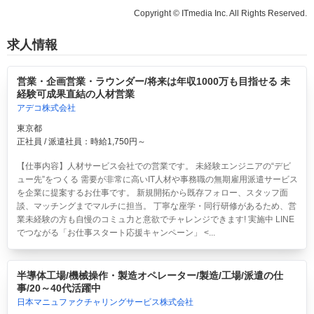
Copyright © ITmedia Inc. All Rights Reserved.
求人情報
営業・企画営業・ラウンダー/将来は年収1000万も目指せる 未
経験可成果直結の人材営業
アデコ株式会社
東京都
正社員 / 派遣社員：時給1,750円～
【仕事内容】人材サービス会社での営業です。 未経験エンジニアの“デビ
ュー先”をつくる 需要が非常に高いIT人材や事務職の無期雇用派遣サービス
を企業に提案するお仕事です。 新規開拓から既存フォロー、スタッフ面
談、マッチングまでマルチに担当。 丁寧な座学・同行研修があるため、営
業未経験の方も自慢のコミュ力と意欲でチャレンジできます! 実施中 LINE
でつながる「お仕事スタート応援キャンペーン」 <...
半導体工場/機械操作・製造オペレーター/製造/工場/派遣の仕
事/20～40代活躍中
日本マニュファクチャリングサービス株式会社