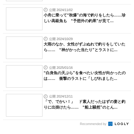
公開 2024/11/02
小舟に乗って“秋爆”の海で釣りをしたら……珍
しい高級魚も “予想外の釣果”が見て...
公開 2024/10/29
大雨のなか、女性がずぶぬれで釣りをしていた
ら…… “神がかった当たり”とラストに...
公開 2025/01/16
“白身魚の天ぷら”を食べたい女性が向かったの
は…… 衝撃のラストに「しびれました...
公開 2024/12/11
「で、でかい！」 ド素人だったはずの妻と釣
りに出掛けたら…… “船上騒然”のとん...
Recommended by