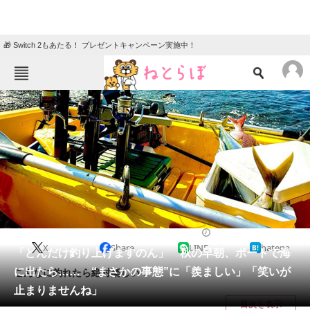
🎁 Switch 2もあたる！ プレゼントキャンペーン実施中！
ねとらぼメニュー
TOP
ニュース
エンタメ
クイズ
グルメ
地域
住まい
教育・育児
動物
リサーチ
ライフスタイル
2024/12/27 20:00（公開）
X
Share
LINE
hatena
会員記事
「どんだけ釣り上げますのん」 秋の早朝、ボートで海
に出たら…… “まさかの事態”に「羨ましい」「笑いが
こんなに釣れたら絶対楽しい！
メディア
止まりませんね」
目次を表示
注目記事を集めた総合ページ