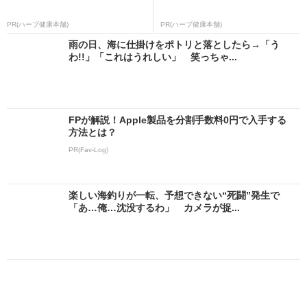
PR(ハーブ健康本舗)
PR(ハーブ健康本舗)
雨の日、海に仕掛けをポトリと落としたら→「う
わ!!」「これはうれしい」 笑っちゃ...
FPが解説！Apple製品を分割手数料0円で入手する
方法とは？
PR(Fav-Log)
楽しい海釣りが一転、予想できない“死闘”発生で
「あ…俺…沈没するわ」 カメラが捉...