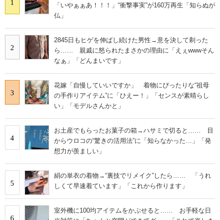
1
「いやぁぁあ！！！」“衝撃事実”が160万再生「知らぬが
仏」
2845日もヒゲを伸ばし続けた男性→意を決して剃った
2
ら…… 親戚に怒られたまさかの理由に「えぇwwwそん
なぁ」「どんまいです」
花嫁「自慢していいですか」 着物にぴったりな“祖母
3
の手作りアイテム”に「ひえー！」「センスが素晴らし
い」「モデルさんかと」
お土産でもらったお菓子の箱→ハサミで切ると…… 目
4
からウロコの“驚きの活用法”に「知らなかった…」「発
想力が羨ましい」
絹の単衣の着物→“裏技でリメイク”したら…… 「うれ
5
しくて早速着ています」「これから作ります」
室外機に100均アイテムをかぶせると…… お手軽な日
6