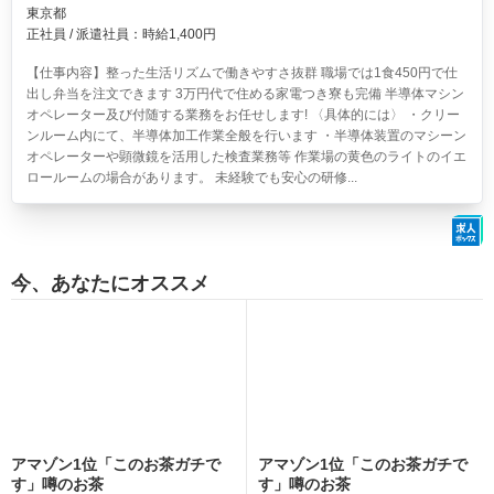
東京都
正社員 / 派遣社員：時給1,400円
【仕事内容】整った生活リズムで働きやすさ抜群 職場では1食450円で仕
出し弁当を注文できます 3万円代で住める家電つき寮も完備 半導体マシン
オペレーター及び付随する業務をお任せします! 〈具体的には〉 ・クリー
ンルーム内にて、半導体加工作業全般を行います ・半導体装置のマシーン
オペレーターや顕微鏡を活用した検査業務等 作業場の黄色のライトのイエ
ロールームの場合があります。 未経験でも安心の研修...
今、あなたにオススメ
アマゾン1位「このお茶ガチで
アマゾン1位「このお茶ガチで
す」噂のお茶
す」噂のお茶