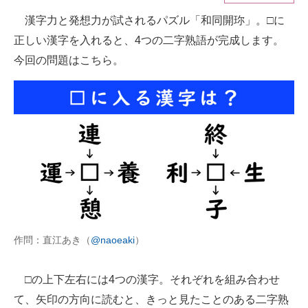
漢字力と発想力が試されるパズル「和同開珎」。□に
ITの今と未来を見通す
正しい漢字を入れると、4つの二字熟語が完成します。
スマホと通信の最新トレンド
今回の問題はこちら。
進化するPCとデバイスの未来
好きが集まる 比べて選べる
ビジネスと働き方のヒント
AI活用のいまが分かる
企業ITのトレンドを詳説
経営リーダーのコミュニティ
作問：直江あき（
@naoeaki
）
マーケ×ITの今がよく分かる
□の上下左右には4つの漢字。それぞれを組み合わせ
ITエンジニア向け専門サイト
て、矢印の方向に読むと、きっと見たことのある二字熟