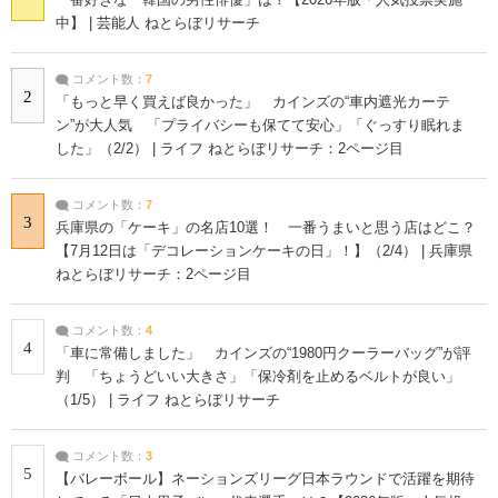
中】 | 芸能人 ねとらぼリサーチ
コメント数：
7
2
「もっと早く買えば良かった」 カインズの“車内遮光カーテ
ン”が大人気 「プライバシーも保てて安心」「ぐっすり眠れま
した」（2/2） | ライフ ねとらぼリサーチ：2ページ目
コメント数：
7
3
兵庫県の「ケーキ」の名店10選！ 一番うまいと思う店はどこ？
【7月12日は「デコレーションケーキの日」！】（2/4） | 兵庫県
ねとらぼリサーチ：2ページ目
コメント数：
4
4
「車に常備しました」 カインズの“1980円クーラーバッグ”が評
判 「ちょうどいい大きさ」「保冷剤を止めるベルトが良い」
（1/5） | ライフ ねとらぼリサーチ
コメント数：
3
5
【バレーボール】ネーションズリーグ日本ラウンドで活躍を期待