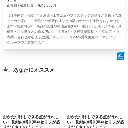
東京都
正社員 / 派遣社員：時給1,800円
【仕事内容】<紹介予定派遣 >工業ゴムやプラスチック製品などを扱う老舗
メーカー様にて、受発注や伝票作成などの部内サポート業務をおまかせし
ます <業務内容> ・商品の受注や発注業務(FAX、電話) ・伝票・請求書・見
積書・注文書などの作成(Excel、手書き) ・各種確認調整 ・電話対応 ・社
内問い合わせ対応 お友達紹介キャンペーン2026夏秋実施中 「マンパワー
グループでご就業中のご...
今、あなたにオススメ
おかたづけもできる点がうれし
おかたづけもできる点がうれし
い！ 動物の鳴き声やセリフが盛
い！ 動物の鳴き声やセリフが盛
りだくさんの「アニア ...
りだくさんの「アニア ...