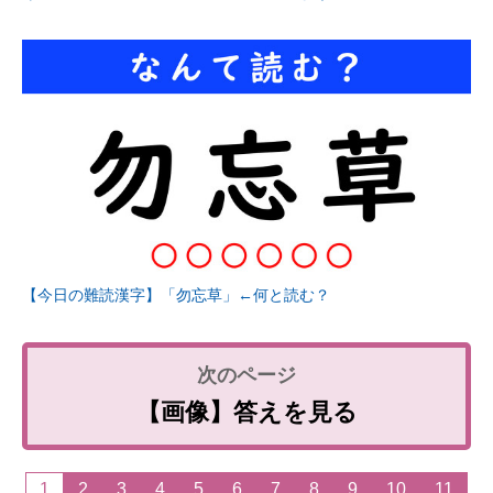
【今日の難読漢字】「勿忘草」←何と読む？
【画像】答えを見る
1
2
3
4
5
6
7
8
9
10
11