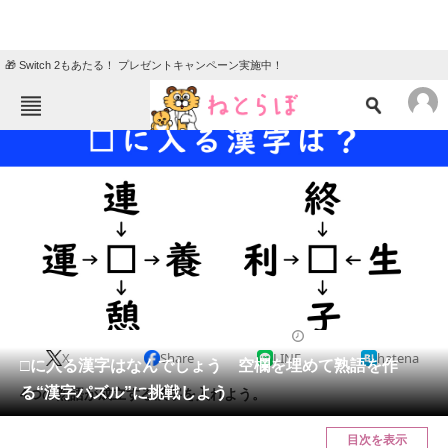
🎁 Switch 2もあたる！ プレゼントキャンペーン実施中！
ねとらぼメニュー
TOP
ニュース
エンタメ
クイズ
グルメ
地域
住まい
教育・育児
動物
リサーチ
クイズ
2024/12/27 12:15（公開）
X
Share
LINE
hatena
会員記事
□に入る漢字はなんでしょう 空欄を埋めて熟語を作
る“漢字パズル”に挑戦しよう
4つの熟語が成立する漢字を入れよう。
メディア
目次を表示
注目記事を集めた総合ページ