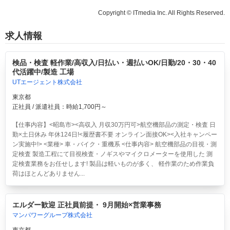
Copyright © ITmedia Inc. All Rights Reserved.
求人情報
検品・検査 軽作業/高収入/日払い・週払いOK/日勤/20・30・40
代活躍中/製造 工場
UTエージェント株式会社
東京都
正社員 / 派遣社員：時給1,700円～
【仕事内容】<昭島市><高収入 月収30万円可>航空機部品の測定・検査 日
勤×土日休み 年休124日!<履歴書不要 オンライン面接OK><入社キャンペー
ン実施中!> <業種> 車・バイク・重機系 <仕事内容> 航空機部品の目視・測
定検査 製造工程にて目視検査・ノギスやマイクロメーターを使用した 測
定検査業務をお任せします! 製品は軽いものが多く、 軽作業のため作業負
荷はほとんどありません...
エルダー歓迎 正社員前提・ 9月開始×営業事務
マンパワーグループ株式会社