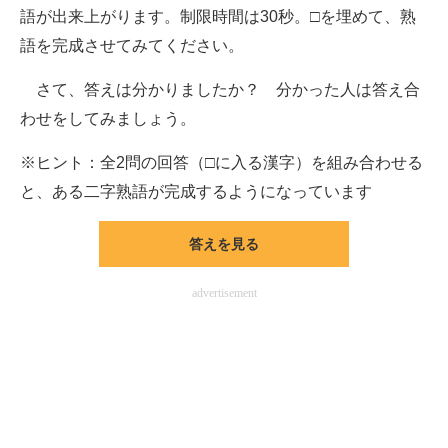
語が出来上がります。制限時間は30秒。□を埋めて、熟
企業向けIT製品の総合サイト
語を完成させてみてください。
IT製品の技術・比較・事例
さて、答えは分かりましたか？ 分かった人は答え合
製造業のIT導入・活用を支援
わせをしてみましょう。
モノづくり技術者専門サイト
※ヒント：全2問の回答（□に入る漢字）を組み合わせる
と、ある二字熟語が完成するようになっています
エレクトロニクス専門サイト
電子設計の基本と応用
答えを見る
エネルギーの専門メディア
advertisement
建設×テクノロジーの最前線
ちょっと気になるネットの話題