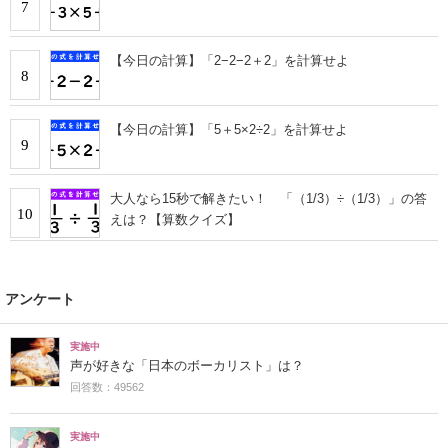
7
【今日の計算】「2−2−2＋2」を計算せよ
8
【今日の計算】「5＋5×2÷2」を計算せよ
9
大人なら15秒で解きたい！ 「（1/3）÷（1/3）」の答
10
えは？【算数クイズ】
アンケート
実施中
声が好きな「日本のボーカリスト」は？
回答数：49562
実施中