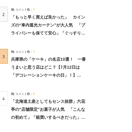
コメント数：
7
2
「もっと早く買えば良かった」 カイン
ズの“車内遮光カーテン”が大人気 「プ
ライバシーも保てて安心」「ぐっすり眠
れました」（2/2） | ライフ ねとらぼリ
サーチ：2ページ目
コメント数：
7
3
兵庫県の「ケーキ」の名店10選！ 一番
うまいと思う店はどこ？【7月12日は
「デコレーションケーキの日」！】
（2/4） | 兵庫県 ねとらぼリサーチ：2ペ
ージ目
コメント数：
5
4
「北海道土産としてもセンス抜群」六花
亭の“店舗限定”お菓子が人気 「こんな
の初めて」「箱買いするべきだった」
（1/2） | 北海道 ねとらぼリサーチ