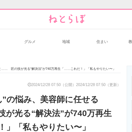
グルメ
地域
住まい
と未来を見通す
スマホと通信の最新トレンド
進化するPCとデ
と…… 匠の技が光る“解決法”が740万再生「……これだ！」「私もやりたい〜」
のいまが分かる
企業ITのトレンドを詳説
経営リーダーの
2024/12/28 07:50（公開）
2024/12/28 07:50（更新）
ん”の悩み、美容師に任せる
T製品の総合サイト
IT製品の技術・比較・事例
製造業のIT導入
が光る“解決法”が740万再生
！」「私もやりたい〜」