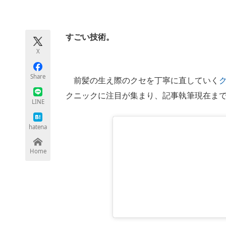
モノづくり技術者専門サイト
エレクトロ
すごい技術。
X
ちょっと気になるネットの話題
Share
前髪の生え際のクセを丁寧に直していく
クニックに注目が集まり、記事執筆現在まで
LINE
hatena
Home