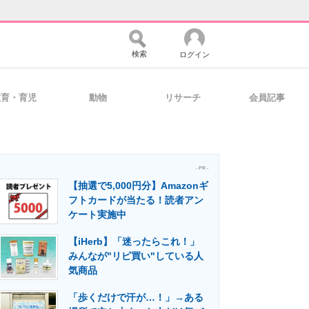
検索
ログイン
教育・育児
動物
リサーチ
会員記事
バイスの未来
好きが集まる 比べて選べる
- PR -
【抽選で5,000円分】Amazonギ
コミュニティ
マーケ×ITの今がよく分かる
フトカードが当たる！読者アン
ケート実施中
【iHerb】「迷ったらこれ！」
・活用を支援
みんなが"リピ買い"している人
気商品
「歩くだけで汗が…！」→ある