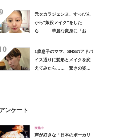
1210万再生【海外】
9
元タカラジェンヌ、すっぴん
から“娘役メイク”をした
ら…… 華麗な変身に「おぉ
～すごい」「泣きそうです」
10
1歳息子のママ、SNSのアドバ
イス通りに髪形とメイクを変
えてみたら…… 驚きの姿に
「垢抜けどころじゃない」
「え？推せる」
アンケート
実施中
声が好きな「日本のボーカリ