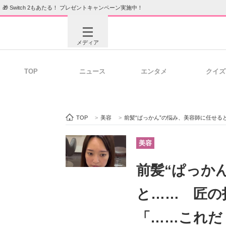
🎁 Switch 2もあたる！ プレゼントキャンペーン実施中！
メディア
TOP
ニュース
エンタメ
クイズ
注目記事を集めた総合ページ
ITの今
TOP
>
美容
>
前髪“ぱっかん”の悩み、美容師に任せる
ビジネスと働き方のヒント
AI活用
美容
前髪“ぱっか
ITエンジニア向け専門サイト
企業向けI
と…… 匠の技
「……これだ