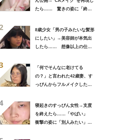
ん公開→“CAメイク”を再現し
たら…… 驚きの姿に「終始
ガン見」「とても素敵でござ
2
います」
8歳少女「男の子みたいな髪形
にしたい」→美容師が本気出
したら…… 想像以上の仕上
がりに「もう王子様じゃん」
3
【海外】
「何でそんなに老けてる
の？」と言われた42歳妻、す
っぴんからフルメイクした
ら…… 変身した姿が「アン
4
ジーに似てる！」「赤リップ
寝起きのすっぴん女性→支度
似合いそう」
を終えたら……「やばい」
衝撃の姿に「別人みたい」
「天才です」