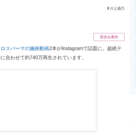
ニクス専門サイト
電子設計の基本と応用
エネルギーの専
川上酒乃
目次を表示
クロスパーマの施術動画
2本がInstagramで話題に。超絶テ
に合わせて約740万再生されています。