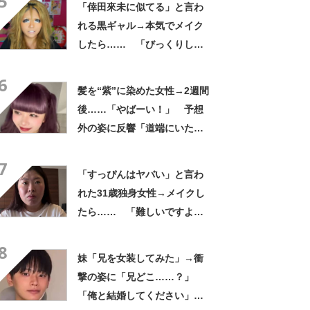
5
「倖田來未に似てる」と言わ
れる黒ギャル→本気でメイク
したら…… 「びっくりし
た」「平成です」「若槻千夏
6
に見えた」
髪を“紫”に染めた女性→2週間
後……「やばーい！」 予想
外の姿に反響「道端にいたら
声かけちゃいそう」
7
「すっぴんはヤバい」と言わ
れた31歳独身女性→メイクし
たら…… 「難しいですよ
ね」「今までより好き」と
8
259万再生
妹「兄を女装してみた」→衝
撃の姿に「兄どこ……？」
「俺と結婚してください」と