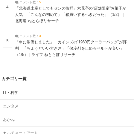
コメント数：
5
4
「北海道土産としてもセンス抜群」六花亭の“店舗限定”お菓子が
人気 「こんなの初めて」「箱買いするべきだった」（1/2） |
北海道 ねとらぼリサーチ
コメント数：
4
5
「車に常備しました」 カインズの“1980円クーラーバッグ”が評
判 「ちょうどいい大きさ」「保冷剤を止めるベルトが良い」
（1/5） | ライフ ねとらぼリサーチ
カテゴリ一覧
IT・科学
エンタメ
おかね
カルチャー・アート