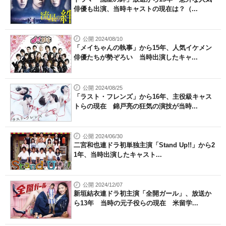
俳優も出演、当時キャストの現在は？（...
公開 2024/08/10
「メイちゃんの執事」から15年、人気イケメン
俳優たちが勢ぞろい 当時出演したキャ...
公開 2024/08/25
「ラスト・フレンズ」から16年、主役級キャス
トらの現在 錦戸亮の狂気の演技が当時...
公開 2024/06/30
二宮和也連ドラ初単独主演「Stand Up!!」から2
1年、当時出演したキャスト...
公開 2024/12/07
新垣結衣連ドラ初主演「全開ガール」、放送か
ら13年 当時の元子役らの現在 米留学...