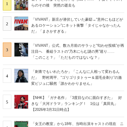
1
らのその後 突然の逝去も
「VIVANT」新庄が潜伏していた豪邸→“意外にもほどが
2
あるロケーション”にネット衝撃「タイじゃなかったん
だ」「まさかすぎる」
「VIVANT」公式、数カ月前のサラッと“匂わせ投稿”が再
3
注目へ 番組ラストの“乃木にらむ謎の男”巡り……
「このこと？」「ただものではないな？」
「刺青でもいれたろか」「こんなに人相って変わるん
4
だ」 野村周平、“ゴリゴリタトゥー＆眉毛全剃り”の激
変ビジュに騒然「誰かわかりません」
【NHK】「ガチ名作」「3度目なのに面白すぎた」 好
5
きな「大河ドラマ」ランキング！ 1位は「真田丸」
【2026年3月31日時点】
「女王の教室」から18年、当時出演キャストの現在 ニ