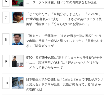
6
ュージーランド滞在、朝ドラでの再共演などが話題
「どこで出た？」「全然分かりません」 「VIVANT」
7
に“世界的著名人”出演も…… まさかの姿にリアタイ後
衝撃 番組サイド「分からないのも覚悟の上」
「誰やと」 千葉雄大、“まさか過ぎた姿の配役”でドラ
8
マ出演に反響「一瞬AIと思ってしまった」「貫禄ありす
ぎ」「随分ガタイが」
GTO、反町隆史の隣に“消えてしまった女子生徒”がチラ
9
り…… 現状不明の“逸材”に「好きだったんだけどな」
「どうしてるのかなーって」
日本映画大学が公開した「1回目と2回目で印象がガラリ
10
と変わる」ドラマが話題 女性が縛られている“まさか
の理由”とは……