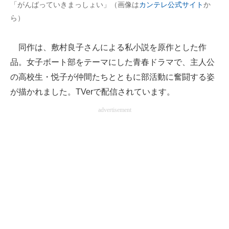
「がんばっていきまっしょい」（画像は
カンテレ公式サイト
か
企業向けIT製品の総合サイト
ら）
IT製品の技術・比較・事例
同作は、敷村良子さんによる私小説を原作とした作
製造業のIT導入・活用を支援
品。女子ボート部をテーマにした青春ドラマで、主人公
の高校生・悦子が仲間たちとともに部活動に奮闘する姿
モノづくり技術者専門サイト
が描かれました。TVerで配信されています。
エレクトロニクス専門サイト
advertisement
電子設計の基本と応用
エネルギーの専門メディア
建設×テクノロジーの最前線
ちょっと気になるネットの話題