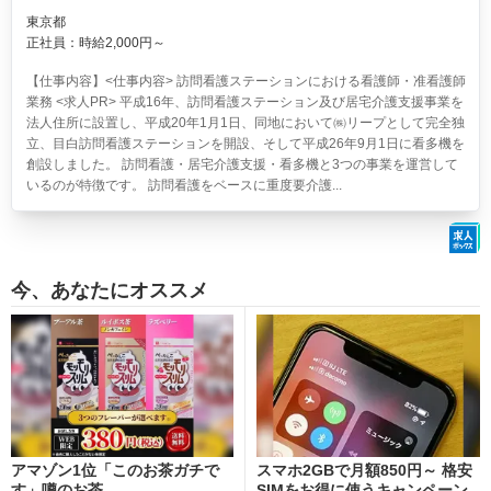
東京都
正社員：時給2,000円～
【仕事内容】<仕事内容> 訪問看護ステーションにおける看護師・准看護師
業務 <求人PR> 平成16年、訪問看護ステーション及び居宅介護支援事業を
法人住所に設置し、平成20年1月1日、同地において㈱リープとして完全独
立、目白訪問看護ステーションを開設、そして平成26年9月1日に看多機を
創設しました。 訪問看護・居宅介護支援・看多機と3つの事業を運営して
いるのが特徴です。 訪問看護をベースに重度要介護...
今、あなたにオススメ
アマゾン1位「このお茶ガチで
スマホ2GBで月額850円～ 格安
す」噂のお茶
SIMをお得に使うキャンペーン