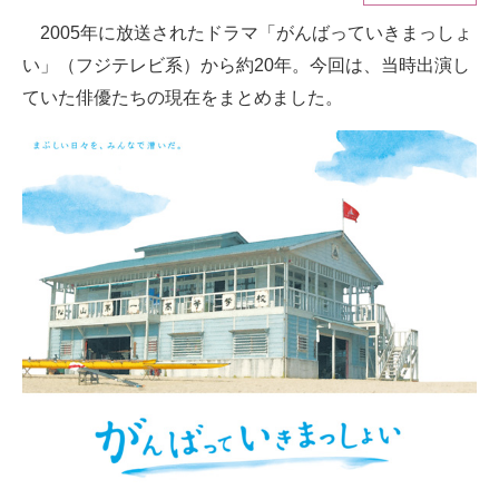
2005年に放送されたドラマ「がんばっていきまっしょ
ITの今と未来を見通す
い」（フジテレビ系）から約20年。今回は、当時出演し
スマホと通信の最新トレンド
ていた俳優たちの現在をまとめました。
進化するPCとデバイスの未来
好きが集まる 比べて選べる
ビジネスと働き方のヒント
AI活用のいまが分かる
企業ITのトレンドを詳説
経営リーダーのコミュニティ
マーケ×ITの今がよく分かる
ITエンジニア向け専門サイト