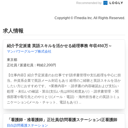
Recommended by
Copyright © ITmedia Inc. All Rights Reserved.
求人情報
紹介予定派遣 英語スキルを活かせる経理事務 年収450万～
マンパワーグループ株式会社
東京都
正社員 / 派遣社員：時給2,200円
【仕事内容】紹介予定派遣のお仕事です!請求書管理や支払処理を中心に担
当。外資系企業で英語メール対応もあり 経理のご経験と英語スキルを活か
したい方におすすめです。 <業務内容> ・請求書の内容確認および支払い
処理 ・未払いの確認・算出(支払い先は80社程度あり) ・請求書管理 ・関
係部署や取引先とのやりとり(メール・電話) ・海外担当者との英語コミュ
ニケーション(メール・チャット、電話もあり) ...
「看護師・准看護師」正社員/訪問看護ステーション/正看護師
目白訪問看護ステーション