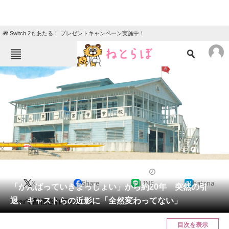
🎁 Switch 2もあたる！ プレゼントキャンペーン実施中！
ねとらぼメニュー
TOP
ニュース
エンタメ
クイズ
グルメ
地域
住まい
教育・育児
動物
リサーチ
ドラマ
2025/01/04 12:15（公開）
X
Share
LINE
hatena
会員記事
「がんばっていきまっしょい」から約20年 突然の引
退、キャストらの近影に「全然変わってない」
Tverで配信されています。
メディア
目次を表示
注目記事を集めた総合ページ