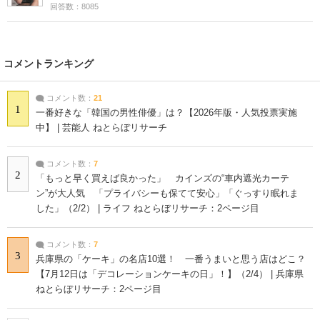
回答数：8085
コメントランキング
コメント数：
21
1
一番好きな「韓国の男性俳優」は？【2026年版・人気投票実施
中】 | 芸能人 ねとらぼリサーチ
コメント数：
7
2
「もっと早く買えば良かった」 カインズの“車内遮光カーテ
ン”が大人気 「プライバシーも保てて安心」「ぐっすり眠れま
した」（2/2） | ライフ ねとらぼリサーチ：2ページ目
コメント数：
7
3
兵庫県の「ケーキ」の名店10選！ 一番うまいと思う店はどこ？
【7月12日は「デコレーションケーキの日」！】（2/4） | 兵庫県
ねとらぼリサーチ：2ページ目