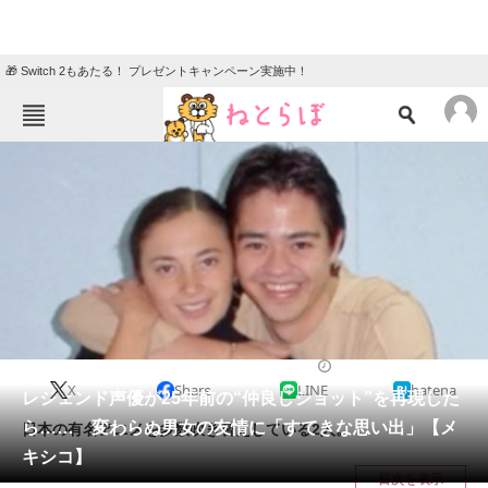
🎁 Switch 2もあたる！ プレゼントキャンペーン実施中！
ねとらぼメニュー
TOP
ニュース
エンタメ
クイズ
グルメ
地域
住まい
教育・育児
動物
リサーチ
ライフスタイル
2025/01/05 10:00（公開）
X
Share
LINE
hatena
会員記事
レジェンド声優が25年前の“仲良しショット”を再現した
ら…… 変わらぬ男女の友情に「すてきな思い出」【メ
日本の有名アニメを多数吹き替えしている2人。
メディア
キシコ】
目次を表示
注目記事を集めた総合ページ