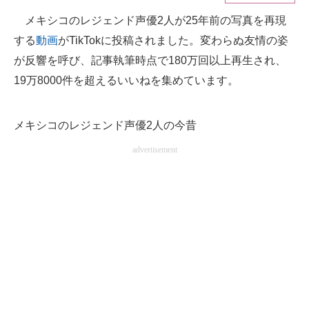
メキシコのレジェンド声優2人が25年前の写真を再現
ITの今と未来を見通す
する
動画
がTikTokに投稿されました。変わらぬ友情の姿
スマホと通信の最新トレンド
が反響を呼び、記事執筆時点で180万回以上再生され、
19万8000件を超えるいいねを集めています。
進化するPCとデバイスの未来
好きが集まる 比べて選べる
メキシコのレジェンド声優2人の今昔
ビジネスと働き方のヒント
advertisement
AI活用のいまが分かる
企業ITのトレンドを詳説
経営リーダーのコミュニティ
マーケ×ITの今がよく分かる
ITエンジニア向け専門サイト