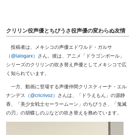
企業向けIT製品の総合サイト
IT製品の技術・比較・事例
クリリン役声優とちびうさ役声優の変わらぬ友情
製造業のIT導入・活用を支援
モノづくり技術者専門サイト
投稿者は、メキシコの声優エドワルド・ガルサ
（@lalogarx）
さん。彼は、アニメ「ドラゴンボール」
エレクトロニクス専門サイト
シリーズのクリリンの吹き替え声優としてメキシコで広
電子設計の基本と応用
く知られています。
エネルギーの専門メディア
一方、動画に登場する声優仲間クリスティーナ・エル
ナンデス
（@cricrivoz）
さんは、「ドラえもん」の源静
建設×テクノロジーの最前線
香、「美少女戦士セーラームーン」のちびうさ、「鬼滅
ちょっと気になるネットの話題
の刃」の胡蝶しのぶなどの吹き替えを務めています。