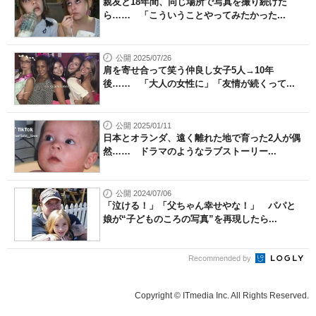
親友と18年間、同じ場所で写真を撮り続けた
ら…… 「こういうことやってみたかった...
公開 2025/07/26
肩を寄せ合って笑う仲良し女子5人→10年
後…… 「大人の女性に」「友情が続くって...
公開 2025/01/11
日本とオランダ、遠く離れた地で育った2人が偶
然…… ドラマのようなラブストーリー...
公開 2024/07/06
「泣ける！」「父ちゃん幸せやな！」 パパと
娘が“子どものころの写真”を再現したら...
Recommended by
Copyright © ITmedia Inc. All Rights Reserved.