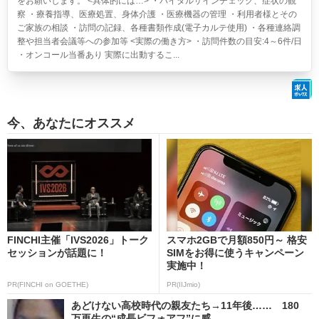
をお願いします。 <具体的には…> ・バイタルサインチェック、症状の観
察 ・療養指導、医療処置、身体介護 ・医療機器の管理 ・利用者様とその
ご家族の相談 ・訪問の記録、各種書類作成(電子カルテ使用) ・各種連絡調
整や担当者会議等への参加等 <実際の働き方> ・訪問件数の目安:4～6件/日
・オンコール当番あり 実際に出動するこ...
今、あなたにオススメ
FINCHI主催「IVS2026」トーク
スマホ2GBで月額850円～ 格安
セッションが話題に！
SIMをお得に使うキャンペーン
実施中！
PR(FINCHI on GOETHE)
PR(IIJmio)
あどけない高校時代の親友たち→11年後…… 180
万再生の“成長ビフォアフ”に感...