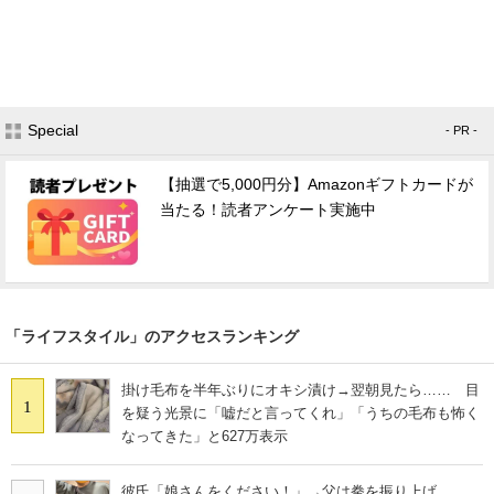
Special
- PR -
【抽選で5,000円分】Amazonギフトカードが
当たる！読者アンケート実施中
「ライフスタイル」のアクセスランキング
掛け毛布を半年ぶりにオキシ漬け→翌朝見たら…… 目
1
を疑う光景に「嘘だと言ってくれ」「うちの毛布も怖く
なってきた」と627万表示
彼氏「娘さんをください！」→父は拳を振り上げ