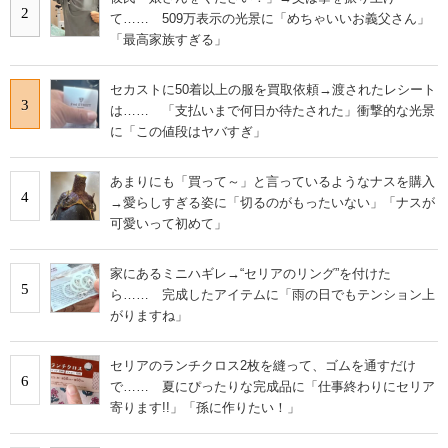
2
て…… 509万表示の光景に「めちゃいいお義父さん」
「最高家族すぎる」
セカストに50着以上の服を買取依頼→渡されたレシート
3
は…… 「支払いまで何日か待たされた」衝撃的な光景
に「この値段はヤバすぎ」
あまりにも「買って～」と言っているようなナスを購入
4
→愛らしすぎる姿に「切るのがもったいない」「ナスが
可愛いって初めて」
家にあるミニハギレ→“セリアのリング”を付けた
5
ら…… 完成したアイテムに「雨の日でもテンション上
がりますね」
セリアのランチクロス2枚を縫って、ゴムを通すだけ
6
で…… 夏にぴったりな完成品に「仕事終わりにセリア
寄ります!!」「孫に作りたい！」