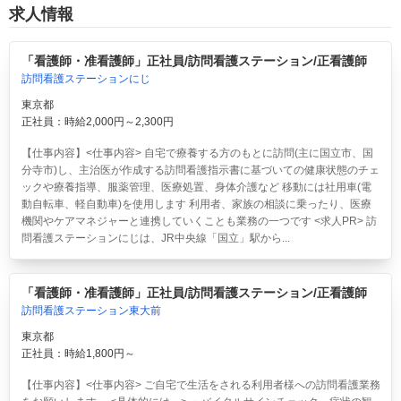
求人情報
「看護師・准看護師」正社員/訪問看護ステーション/正看護師
訪問看護ステーションにじ
東京都
正社員：時給2,000円～2,300円
【仕事内容】<仕事内容> 自宅で療養する方のもとに訪問(主に国立市、国
分寺市)し、主治医が作成する訪問看護指示書に基づいての健康状態のチェ
ックや療養指導、服薬管理、医療処置、身体介護など 移動には社用車(電
動自転車、軽自動車)を使用します 利用者、家族の相談に乗ったり、医療
機関やケアマネジャーと連携していくことも業務の一つです <求人PR> 訪
問看護ステーションにじは、JR中央線「国立」駅から...
「看護師・准看護師」正社員/訪問看護ステーション/正看護師
訪問看護ステーション東大前
東京都
正社員：時給1,800円～
【仕事内容】<仕事内容> ご自宅で生活をされる利用者様への訪問看護業務