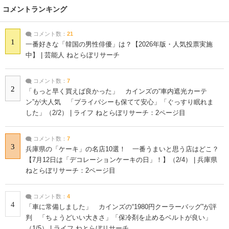
コメントランキング
コメント数：
21
1
一番好きな「韓国の男性俳優」は？【2026年版・人気投票実施
中】 | 芸能人 ねとらぼリサーチ
コメント数：
7
2
「もっと早く買えば良かった」 カインズの“車内遮光カーテ
ン”が大人気 「プライバシーも保てて安心」「ぐっすり眠れま
した」（2/2） | ライフ ねとらぼリサーチ：2ページ目
コメント数：
7
3
兵庫県の「ケーキ」の名店10選！ 一番うまいと思う店はどこ？
【7月12日は「デコレーションケーキの日」！】（2/4） | 兵庫県
ねとらぼリサーチ：2ページ目
コメント数：
4
4
「車に常備しました」 カインズの“1980円クーラーバッグ”が評
判 「ちょうどいい大きさ」「保冷剤を止めるベルトが良い」
（1/5） | ライフ ねとらぼリサーチ