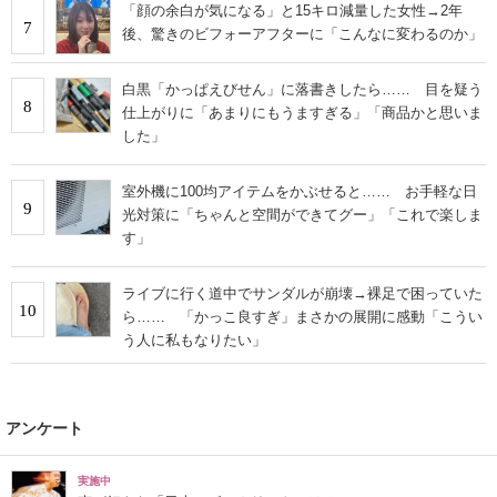
「顔の余白が気になる」と15キロ減量した女性→2年
7
後、驚きのビフォーアフターに「こんなに変わるのか」
白黒「かっぱえびせん」に落書きしたら…… 目を疑う
8
仕上がりに「あまりにもうますぎる」「商品かと思いま
した」
室外機に100均アイテムをかぶせると…… お手軽な日
9
光対策に「ちゃんと空間ができてグー」「これで楽しま
す」
ライブに行く道中でサンダルが崩壊→裸足で困っていた
10
ら…… 「かっこ良すぎ」まさかの展開に感動「こうい
う人に私もなりたい」
アンケート
実施中