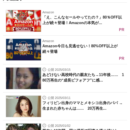
Amazon
「え、こんなセールやってたの？」80％OFF以
上が続々登場！Amazonの本気が...
PR
Amazon
Amazon今日も見逃せない！80%OFF以上が
続々登場
PR
公開 2025/03/15
あどけない高校時代の親友たち→11年後…… 1
80万再生の“成長ビフォアフ”に感...
公開 2025/03/11
フィリピン出身のママとメキシコ出身のパパ →
生まれた赤ちゃんは…… 20万再生...
公開 2025/01/02