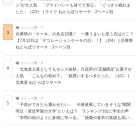
ン”が大人気 「プライバシーも保てて安心」「ぐっすり眠れま
した」（2/2） | ライフ ねとらぼリサーチ：2ページ目
コメント数：
7
3
兵庫県の「ケーキ」の名店10選！ 一番うまいと思う店はどこ？
【7月12日は「デコレーションケーキの日」！】（2/4） | 兵庫県
ねとらぼリサーチ：2ページ目
コメント数：
5
4
「北海道土産としてもセンス抜群」六花亭の“店舗限定”お菓子が
人気 「こんなの初めて」「箱買いするべきだった」（1/2） |
北海道 ねとらぼリサーチ
コメント数：
3
5
「子供ができたら通わせたい」 今後発展していきそうな“関関
同立・産近甲龍の大学”といえば？ ランキング1位に学生の声
「学問の街のように多様に学べる」「就職や進学の実績も高い」
| 大学 ねとらぼリサーチ