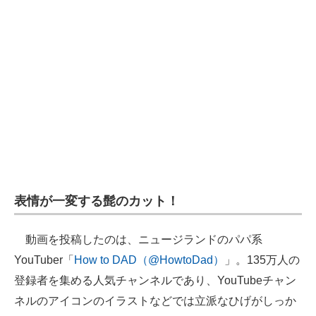
企業向けIT製品の総合サイト
IT製品の技術・比較・事例
製造業のIT導入・活用を支援
モノづくり技術者専門サイト
エレクトロニクス専門サイト
電子設計の基本と応用
エネルギーの専門メディア
表情が一変する髭のカット！
建設×テクノロジーの最前線
動画を投稿したのは、ニュージランドのパパ系
YouTuber「
How to DAD（@HowtoDad）
」。135万人の
ちょっと気になるネットの話題
登録者を集める人気チャンネルであり、YouTubeチャン
ネルのアイコンのイラストなどでは立派なひげがしっか