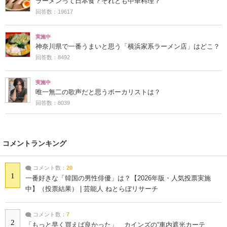
ラーメンって日本食？それとも中華料理？
回答数：19617
実施中
神奈川県で一番うまいと思う「横浜家系ラーメン店」はどこ？
回答数：8492
実施中
唯一無二の歌声だと思うボーカリストは？
回答数：8039
コメントランキング
コメント数：
20
1
一番好きな「韓国の男性俳優」は？【2026年版・人気投票実施
中】（投票結果） | 芸能人 ねとらぼリサーチ
コメント数：
7
2
「もっと早く買えば良かった」 カインズの“車内遮光カーテ