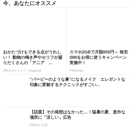
今、あなたにオススメ
おかたづけもできる点がうれし
スマホ2GBで月額850円～ 格安
い！ 動物の鳴き声やセリフが盛
SIMをお得に使うキャンペーン
りだくさんの「アニア ...
実施中！
PR(タカラトミー｜Hugkum)
PR(IIJmio)
“バービーのような鼻”になるメイク エレガントな
印象に変貌するテクニックがすごい...
【話題】その発想はなかった…！猛暑の夏、意外な
場所に「涼しい」広告
PR(ねとらぼ)