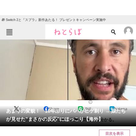
🎁 Switch 2と『スプラ』新作あたる！ プレゼントキャンペーン実施中
ねとらぼメニュー
TOP
ニュース
エンタメ
クイズ
グルメ
地域
住まい
教育・育児
動物
リサーチ
美容
2025/01/07 19:30（公開）
X
Share
LINE
hatena
会員記事
あまりの変貌！ 10年ぶりにパパがヒゲ剃り → 娘たち
が見せた“まさかの反応”にほっこり【海外】
「私たちの目の前で姿を消した」と驚く気持ちも分かる。
メディア
目次を表示
注目記事を集めた総合ページ