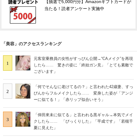
【抽選で5,000円分】Amazonギフトカードが
当たる！読者アンケート実施中
「美容」のアクセスランキング
元客室乗務員の女性がすっぴん公開→“CAメイク”を再現
1
したら…… 驚きの姿に「終始ガン見」「とても素敵で
ございます」
「何でそんなに老けてるの？」と言われた42歳妻、すっ
2
ぴんからフルメイクしたら…… 変身した姿が「アンジ
ーに似てる！」「赤リップ似合いそう」
「倖田來未に似てる」と言われる黒ギャル→本気でメイ
3
クしたら…… 「びっくりした」「平成です」「若槻千
夏に見えた」