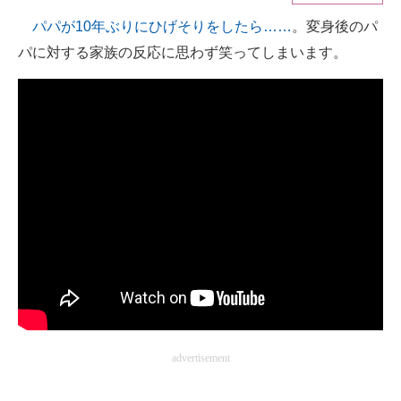
パパが10年ぶりにひげそりをしたら……
。変身後のパ
ITの今と未来を見通す
パに対する家族の反応に思わず笑ってしまいます。
スマホと通信の最新トレンド
進化するPCとデバイスの未来
好きが集まる 比べて選べる
ビジネスと働き方のヒント
AI活用のいまが分かる
企業ITのトレンドを詳説
経営リーダーのコミュニティ
マーケ×ITの今がよく分かる
advertisement
ITエンジニア向け専門サイト