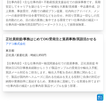
【仕事内容】<主な仕事内容> 不動産投資支援会社での損保事務です。長期
安定してキャリアを築けるリーダー候補を大募集!見積書・申込書作成、計
上業務、事故受付、内勤での継続プラン提案、社内向けアドバイス、メン
バーの進捗管理や法令遵守対応などをお任せ。外回り営業は一切なしの完
全内勤のため、目の前の業務に集中できる環境です! <仕事内容の補足> <
仕事内容>保険代理店部門のリーダークラスとして損害保険業...
正社員前提/事務はじめてOK/受発注と貿易事務/英語活かせる
アデコ株式会社
東京都
正社員 / 派遣社員：時給1,850円
【仕事内容】<主な仕事内容> 物流関連会社での貿易事務。正社員前提 年
間休日125日!事務未経験からトライ!製品サンプルの受発注や輸出入手配、
英語メール対応をご担当します。輸出入手配を含めた業務に関わること
で、製品が国内外へスムーズに流れる仕組みを支える役割!ご自身の対応が
納期や業務効率に直結するため、業務全体に貢献している実感を持てます!
<仕事内容の補足> お仕事内容:製品サンプルを扱う部署...