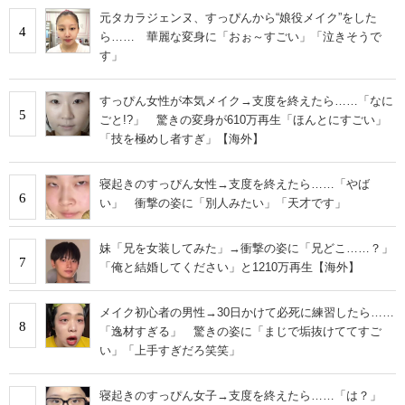
元タカラジェンヌ、すっぴんから“娘役メイク”をした
4
ら…… 華麗な変身に「おぉ～すごい」「泣きそうで
す」
すっぴん女性が本気メイク→支度を終えたら……「なに
5
ごと!?」 驚きの変身が610万再生「ほんとにすごい」
「技を極めし者すぎ」【海外】
寝起きのすっぴん女性→支度を終えたら……「やば
6
い」 衝撃の姿に「別人みたい」「天才です」
妹「兄を女装してみた」→衝撃の姿に「兄どこ……？」
7
「俺と結婚してください」と1210万再生【海外】
メイク初心者の男性→30日かけて必死に練習したら……
8
「逸材すぎる」 驚きの姿に「まじで垢抜けててすご
い」「上手すぎだろ笑笑」
寝起きのすっぴん女子→支度を終えたら……「は？」