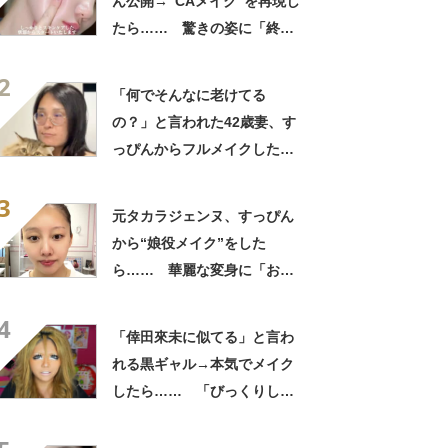
ん公開→“CAメイク”を再現し
たら…… 驚きの姿に「終始
ガン見」「とても素敵でござ
2
います」
「何でそんなに老けてる
の？」と言われた42歳妻、す
っぴんからフルメイクした
ら…… 変身した姿が「アン
3
ジーに似てる！」「赤リップ
元タカラジェンヌ、すっぴん
似合いそう」
から“娘役メイク”をした
ら…… 華麗な変身に「おぉ
～すごい」「泣きそうです」
4
「倖田來未に似てる」と言わ
れる黒ギャル→本気でメイク
したら…… 「びっくりし
た」「平成です」「若槻千夏
に見えた」