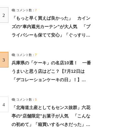
コメント数：
7
2
「もっと早く買えば良かった」 カイン
ズの“車内遮光カーテン”が大人気 「プ
ライバシーも保てて安心」「ぐっすり眠
れました」（2/2） | ライフ ねとらぼリ
サーチ：2ページ目
コメント数：
7
3
兵庫県の「ケーキ」の名店10選！ 一番
うまいと思う店はどこ？【7月12日は
「デコレーションケーキの日」！】
（2/4） | 兵庫県 ねとらぼリサーチ：2ペ
ージ目
コメント数：
5
4
「北海道土産としてもセンス抜群」六花
亭の“店舗限定”お菓子が人気 「こんな
の初めて」「箱買いするべきだった」
（1/2） | 北海道 ねとらぼリサーチ