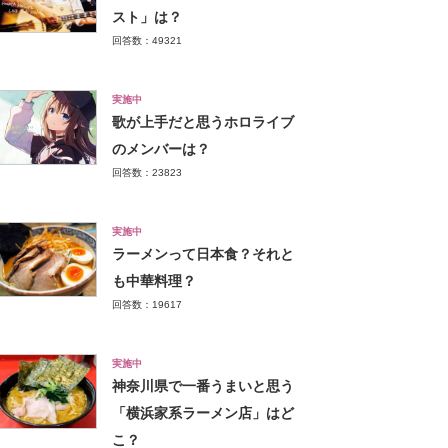
スト」は？
回答数：49321
実施中
歌が上手だと思うホロライブ
のメンバーは？
回答数：23823
実施中
ラーメンって日本食？それと
も中華料理？
回答数：19617
実施中
神奈川県で一番うまいと思う
「横浜家系ラーメン店」はど
こ？