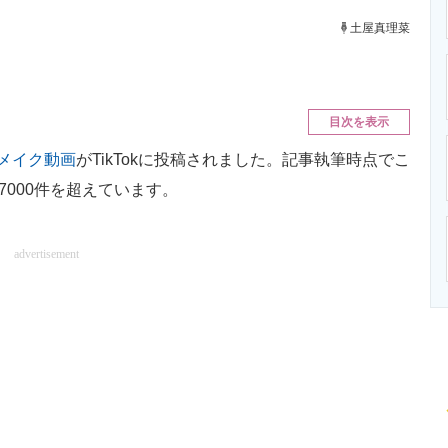
ニクス専門サイト
電子設計の基本と応用
エネルギーの専
土屋真理菜
目次を表示
メイク動画
がTikTokに投稿されました。記事執筆時点でこ
7000件を超えています。
advertisement