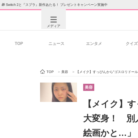
🎁 Switch 2と『スプラ』新作あたる！ プレゼントキャンペーン実施中
メディア
TOP
ニュース
エンタメ
クイズ
注目記事を集めた総合ページ
ITの今
TOP
>
美容
>
【メイク】すっぴんから“ゴスロリドー
ビジネスと働き方のヒント
AI活用
美容
【メイク】す
ITエンジニア向け専門サイト
企業向けI
大変身！ 別
絵画かと…」