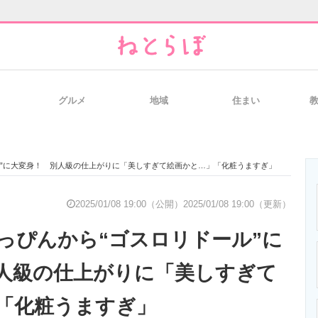
グルメ
地域
住まい
と未来を見通す
スマホと通信の最新トレンド
進化するPCとデ
ル”に大変身！ 別人級の仕上がりに「美しすぎて絵画かと…」「化粧うますぎ」
のいまが分かる
企業ITのトレンドを詳説
経営リーダーの
2025/01/08 19:00（公開）
2025/01/08 19:00（更新）
っぴんから“ゴスロリドール”に
T製品の総合サイト
IT製品の技術・比較・事例
製造業のIT導入
人級の仕上がりに「美しすぎて
「化粧うますぎ」