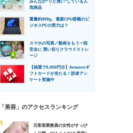
みんなが"リピ買い"している人
門メディア
建設×テクノロジーの最前線
気商品
重量約999g、最新CPU搭載のビ
ジネスPCの実力は？
スマホの写真／動画をもう一段
安全に 買い切りクラウドストレ
ージ
【抽選で5,000円分】Amazonギ
フトカードが当たる！読者アン
ケート実施中
「美容」のアクセスランキング
1
元客室乗務員の女性がすっぴ