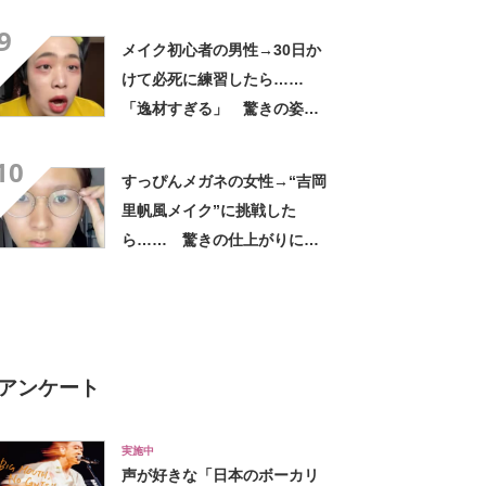
1210万再生【海外】
9
メイク初心者の男性→30日か
けて必死に練習したら……
「逸材すぎる」 驚きの姿に
「まじで垢抜けててすごい」
10
「上手すぎだろ笑笑」
すっぴんメガネの女性→“吉岡
里帆風メイク”に挑戦した
ら…… 驚きの仕上がりに
「本人やん」「ガッキーぽさ
もある」
アンケート
実施中
声が好きな「日本のボーカリ