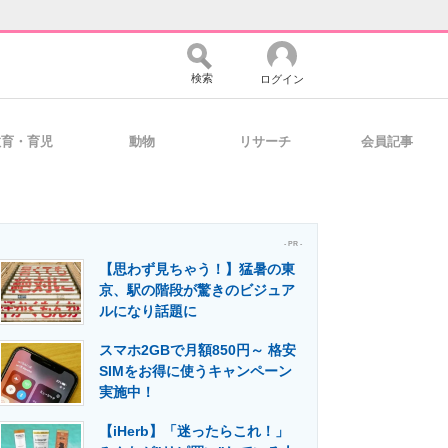
検索
ログイン
教育・育児
動物
リサーチ
会員記事
バイスの未来
好きが集まる 比べて選べる
- PR -
【思わず見ちゃう！】猛暑の東
コミュニティ
マーケ×ITの今がよく分かる
京、駅の階段が驚きのビジュア
ルになり話題に
スマホ2GBで月額850円～ 格安
・活用を支援
SIMをお得に使うキャンペーン
実施中！
【iHerb】「迷ったらこれ！」