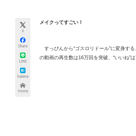
モノづくり技術者専門サイト
エレクトロ
メイクってすごい！
X
ちょっと気になるネットの話題
Share
すっぴんから“ゴスロリドール”に変身する
の動画の再生数は16万回を突破、“いいね”は
LINE
hatena
Home