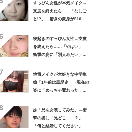
5
すっぴん女性が本気メイク→
支度を終えたら……「なにご
と!?」 驚きの変身が610万
再生「ほんとにすごい」「技
6
を極めし者すぎ」【海外】
寝起きのすっぴん女性→支度
を終えたら……「やばい」
衝撃の姿に「別人みたい」
「天才です」
7
地雷メイクが大好きな中学生
娘「1年前は黒歴史」→現在の
姿に「めっちゃ変わった」
「成長してる」
8
妹「兄を女装してみた」→衝
撃の姿に「兄どこ……？」
「俺と結婚してください」と