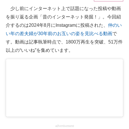
少し前にインターネット上で話題になった投稿や動画
ITの今と未来を見通す
を振り返る企画「昔のインターネット発掘！」。今回紹
スマホと通信の最新トレンド
介するのは2024年8月にInstagramに投稿された、
仲のい
い年の差夫婦が30年前のお互いの姿を見比べる動画
で
進化するPCとデバイスの未来
す。動画は記事執筆時点で、1800万再生を突破、51万件
好きが集まる 比べて選べる
以上の“いいね”を集めています。
ビジネスと働き方のヒント
AI活用のいまが分かる
企業ITのトレンドを詳説
経営リーダーのコミュニティ
マーケ×ITの今がよく分かる
ITエンジニア向け専門サイト
advertisement