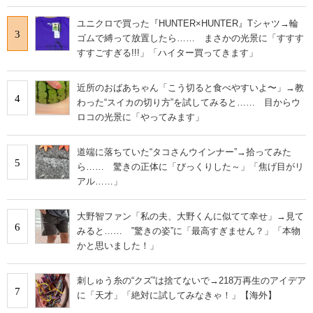
ユニクロで買った『HUNTER×HUNTER』Tシャツ→輪
3
ゴムで縛って放置したら…… まさかの光景に「すすす
すすごすぎる!!!」「ハイター買ってきます」
近所のおばあちゃん「こう切ると食べやすいよ〜」→教
4
わった“スイカの切り方”を試してみると…… 目からウ
ロコの光景に「やってみます」
道端に落ちていた“タコさんウインナー”→拾ってみた
5
ら…… 驚きの正体に「びっくりした～」「焦げ目がリ
アル……」
大野智ファン「私の夫、大野くんに似てて幸せ」→見て
6
みると…… ‟驚きの姿”に「最高すぎません？」「本物
かと思いました！」
刺しゅう糸の“クズ”は捨てないで→218万再生のアイデア
7
に「天才」「絶対に試してみなきゃ！」【海外】