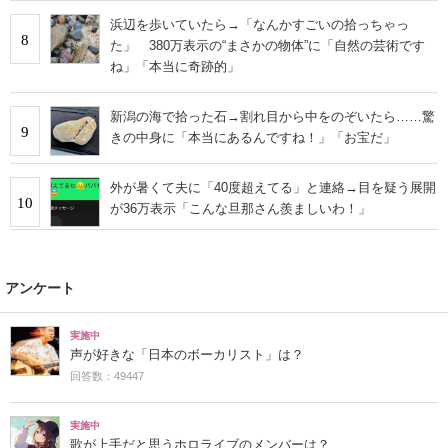
浜辺を歩いていたら→「なんかすごいの拾っちゃっ
8
た」 380万表示の“まさかの物体”に「自然の芸術です
ね」「本当に奇跡的」
新潟の海で拾った石→割れ目から中をのぞいたら……驚
9
きの中身に「本当にあるんですね！」「お宝だ」
外が暑くて夫に「40度超えてる」と連絡→目を疑う展開
10
が36万表示「こんな旦那さん羨ましいわ！」
アンケート
実施中
声が好きな「日本のボーカリスト」は？
回答数：49447
実施中
歌が上手だと思うホロライブのメンバーは？