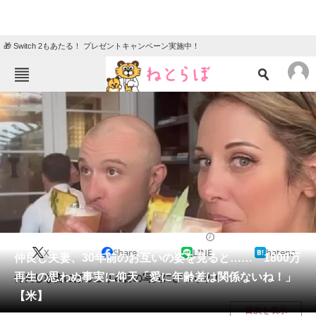
🎁 Switch 2もあたる！ プレゼントキャンペーン実施中！
ねとらぼメニュー
TOP
ニュース
エンタメ
クイズ
グルメ
地域
住まい
教育・育児
動物
リサーチ
ライフスタイル
2025/01/10 11:00（公開）
X
Share
LINE
hatena
会員記事
仲良し夫妻、30年前のお互いの姿を見ると…… 1800万
再生の思わぬ事実に仰天「愛に年齢差は関係ないね！」
仲良しな姿にほっこり＆昔の写真にびっくり！
メディア
【米】
目次を表示
注目記事を集めた総合ページ