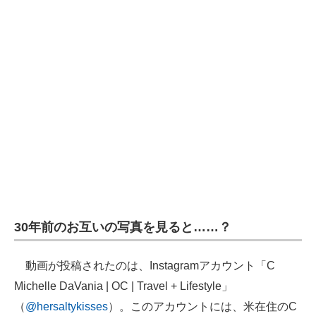
企業向けIT製品の総合サイト
IT製品の技術・比較・事例
製造業のIT導入・活用を支援
モノづくり技術者専門サイト
エレクトロニクス専門サイト
電子設計の基本と応用
エネルギーの専門メディア
30年前のお互いの写真を見ると……？
建設×テクノロジーの最前線
ちょっと気になるネットの話題
動画が投稿されたのは、Instagramアカウント「C
Michelle DaVania | OC | Travel + Lifestyle」
（
@hersaltykisses
）。このアカウントには、米在住のC