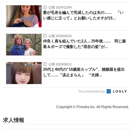
公開 2024/12/04
妻が毛糸を編んで完成したのは夫の…… 「い
い感じに立って」とお願いしたオチが19...
公開 2025/03/14
仲良く肩を組んでいた2人→35年後…… 同じ服
装＆ポーズで撮影した“現在の姿”が...
公開 2025/06/11
20代と40代の“18歳差カップル”、婚姻届を提出
して……「涙止まらん」 “夫婦...
Recommended by
Copyright © ITmedia Inc. All Rights Reserved.
求人情報