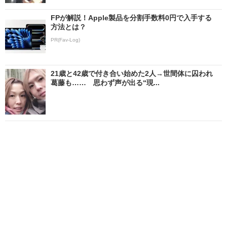
FPが解説！Apple製品を分割手数料0円で入手する
方法とは？
PR(Fav-Log)
21歳と42歳で付き合い始めた2人→世間体に囚われ
葛藤も…… 思わず声が出る“現...