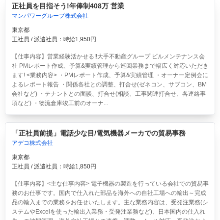
正社員を目指そう!年俸制408万 営業
マンパワーグループ株式会社
東京都
正社員 / 派遣社員：時給1,950円
【仕事内容】営業経験活かせる!!大手不動産グループ ビルメンテナンス会
社 PMレポート作成、予算&実績管理から巡回業務まで幅広く対応いただき
ます! <業務内容> ・PMレポート作成、予算&実績管理 ・オーナー定例会に
よるレポート報告 ・関係各社との調整、打合せ(ゼネコン、サブコン、BM
会社など) ・テナントとの面談、打合せ(相談、工事関連打合せ、各連絡事
項など) ・物流倉庫竣工前のオーナ...
「正社員前提」電話少な目/電気機器メーカでの貿易事務
アデコ株式会社
東京都
正社員 / 派遣社員：時給1,850円
【仕事内容】<主な仕事内容> 電子機器の製造を行っている会社での貿易事
務のお仕事です。国内で仕入れた部品を海外への自社工場への輸出～完成
品の輸入までの業務をお任せいたします。主な業務内容は、受発注業務(シ
ステムやExcelを使った輸出入業務・受発注業務など)、日本国内の仕入れ