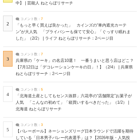
中】 | 芸能人 ねとらぼリサーチ
コメント数：
7
2
「もっと早く買えば良かった」 カインズの“車内遮光カーテ
ン”が大人気 「プライバシーも保てて安心」「ぐっすり眠れま
した」（2/2） | ライフ ねとらぼリサーチ：2ページ目
コメント数：
7
3
兵庫県の「ケーキ」の名店10選！ 一番うまいと思う店はどこ？
【7月12日は「デコレーションケーキの日」！】（2/4） | 兵庫県
ねとらぼリサーチ：2ページ目
コメント数：
5
4
「北海道土産としてもセンス抜群」六花亭の“店舗限定”お菓子が
人気 「こんなの初めて」「箱買いするべきだった」（1/2） |
北海道 ねとらぼリサーチ
コメント数：
3
5
【バレーボール】ネーションズリーグ日本ラウンドで活躍を期待
している「日本男子バレー代表選手」は？【2026年版・人気投