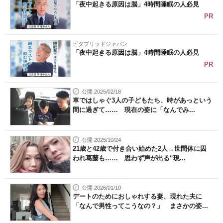
「夜中起きる原因は脳」4時間睡眠の人必見
PR
ビタブリッドジャパン
「夜中起きる原因は脳」4時間睡眠の人必見
PR
公開 2025/02/18
車ではしゃぐ3人の子どもたち、時があっという
間に過ぎて…… 現在の姿に「なんでみ...
公開 2025/10/24
21歳と42歳で付き合い始めた2人→世間体に囚
われ葛藤も…… 思わず声が出る“現...
公開 2026/01/10
デートのためにおしゃれする妻、現れた夫に
「なんで男性ってこうなの？」 まさかの姿...