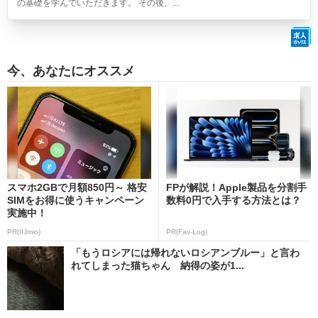
の基礎を学んでいただきます。 その後、...
今、あなたにオススメ
スマホ2GBで月額850円～ 格安
FPが解説！Apple製品を分割手
SIMをお得に使うキャンペーン
数料0円で入手する方法とは？
実施中！
PR(IIJmio)
PR(Fav-Log)
「もうロシアには帰れないロシアンブルー」と言わ
れてしまった猫ちゃん 納得の姿が1...