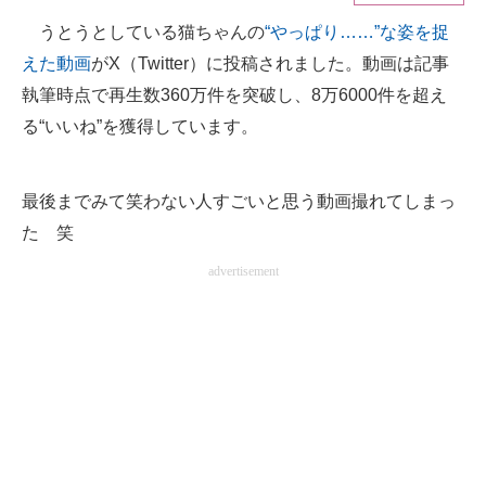
うとうとしている猫ちゃんの
“やっぱり……”な姿を捉
ITの今と未来を見通す
えた動画
がX（Twitter）に投稿されました。動画は記事
スマホと通信の最新トレンド
執筆時点で再生数360万件を突破し、8万6000件を超え
る“いいね”を獲得しています。
進化するPCとデバイスの未来
好きが集まる 比べて選べる
最後までみて笑わない人すごいと思う動画撮れてしまっ
た 笑
ビジネスと働き方のヒント
advertisement
AI活用のいまが分かる
企業ITのトレンドを詳説
経営リーダーのコミュニティ
マーケ×ITの今がよく分かる
ITエンジニア向け専門サイト