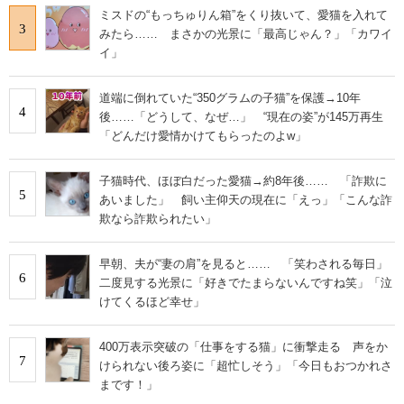
ミスドの“もっちゅりん箱”をくり抜いて、愛猫を入れて
3
みたら…… まさかの光景に「最高じゃん？」「カワイ
イ」
道端に倒れていた“350グラムの子猫”を保護→10年
4
後……「どうして、なぜ…」 “現在の姿”が145万再生
「どんだけ愛情かけてもらったのよw」
子猫時代、ほぼ白だった愛猫→約8年後…… 「詐欺に
5
あいました」 飼い主仰天の現在に「えっ」「こんな詐
欺なら詐欺られたい」
早朝、夫が“妻の肩”を見ると…… 「笑わされる毎日」
6
二度見する光景に「好きでたまらないんですね笑」「泣
けてくるほど幸せ」
400万表示突破の「仕事をする猫」に衝撃走る 声をか
7
けられない後ろ姿に「超忙しそう」「今日もおつかれさ
まです！」