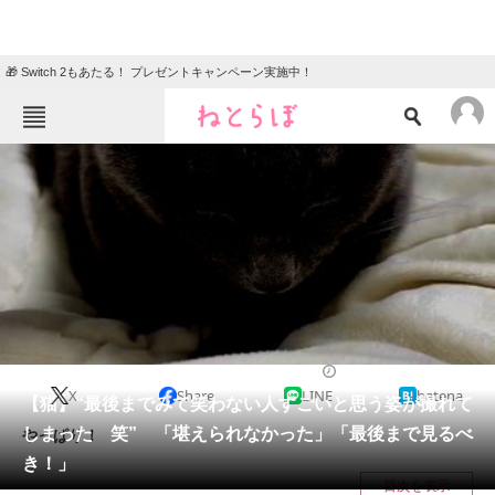
🎁 Switch 2もあたる！ プレゼントキャンペーン実施中！
ねとらぼメニュー
TOP
ニュース
エンタメ
クイズ
グルメ
地域
住まい
教育・育児
動物
リサーチ
猫
2025/01/10 08:15（公開）
X
Share
LINE
hatena
会員記事
【猫】“最後までみて笑わない人すごいと思う姿が撮れて
しまった 笑” 「堪えられなかった」「最後まで見るべ
やっぱり！
メディア
き！」
目次を表示
注目記事を集めた総合ページ