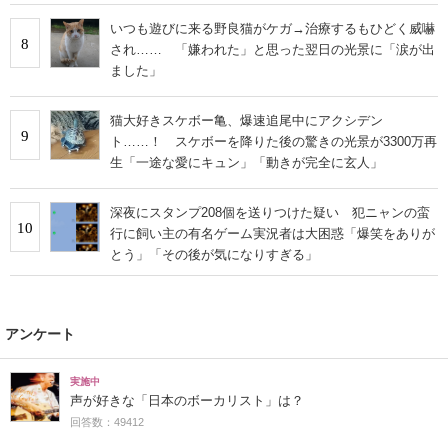
いつも遊びに来る野良猫がケガ→治療するもひどく威嚇
8
され…… 「嫌われた」と思った翌日の光景に「涙が出
ました」
猫大好きスケボー亀、爆速追尾中にアクシデン
9
ト……！ スケボーを降りた後の驚きの光景が3300万再
生「一途な愛にキュン」「動きが完全に玄人」
深夜にスタンプ208個を送りつけた疑い 犯ニャンの蛮
10
行に飼い主の有名ゲーム実況者は大困惑「爆笑をありが
とう」「その後が気になりすぎる」
アンケート
実施中
声が好きな「日本のボーカリスト」は？
回答数：49412