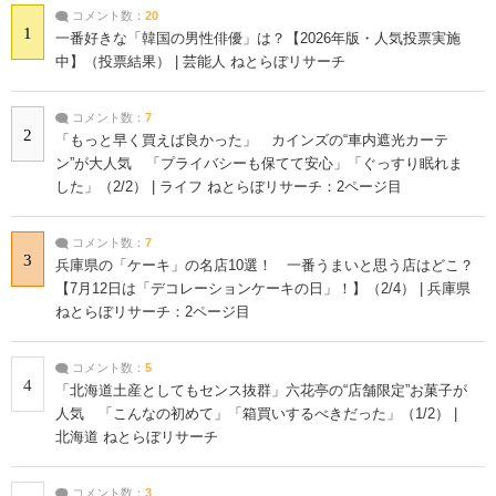
コメント数：
20
1
一番好きな「韓国の男性俳優」は？【2026年版・人気投票実施
中】（投票結果） | 芸能人 ねとらぼリサーチ
コメント数：
7
2
「もっと早く買えば良かった」 カインズの“車内遮光カーテ
ン”が大人気 「プライバシーも保てて安心」「ぐっすり眠れま
した」（2/2） | ライフ ねとらぼリサーチ：2ページ目
コメント数：
7
3
兵庫県の「ケーキ」の名店10選！ 一番うまいと思う店はどこ？
【7月12日は「デコレーションケーキの日」！】（2/4） | 兵庫県
ねとらぼリサーチ：2ページ目
コメント数：
5
4
「北海道土産としてもセンス抜群」六花亭の“店舗限定”お菓子が
人気 「こんなの初めて」「箱買いするべきだった」（1/2） |
北海道 ねとらぼリサーチ
コメント数：
3