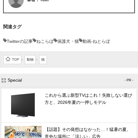
関連タグ
Twitterの記事
ねこらぼ
保護犬・猫
動画-ねとらぼ
TOP
動物
猫
>
>
Special
- PR -
これから選ぶ新型TVはこれ！失敗しない選び
方と、2026年夏の一押しモデル
【話題】その発想はなかった…！猛暑の夏、
意外な場所に「涼しい」広告