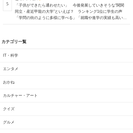
5
「子供ができたら通わせたい」 今後発展していきそうな“関関
同立・産近甲龍の大学”といえば？ ランキング1位に学生の声
「学問の街のように多様に学べる」「就職や進学の実績も高い」
| 大学 ねとらぼリサーチ
カテゴリ一覧
IT・科学
エンタメ
おかね
カルチャー・アート
クイズ
グルメ