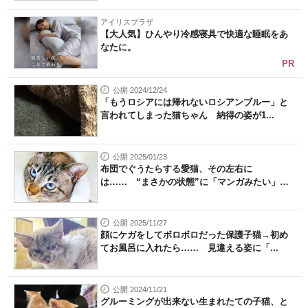
アイリスプラザ
【大人気】ひんやり冷感寝具で快適な睡眠をあ
なたに。
PR
公開 2024/12/24
「もうロシアには帰れないロシアンブルー」と
言われてしまった猫ちゃん 納得の姿が1...
公開 2025/01/23
布団でぐうたらする愛猫、その左右に
は…… “まさかの状態”に「マンガみたい」
「あ...
公開 2025/11/27
顔にケガをしてボロボロだった保護子猫→初め
てお風呂に入れたら…… 見違える姿に「...
公開 2024/11/21
グルーミングが出来ない生まれたての子猫、と