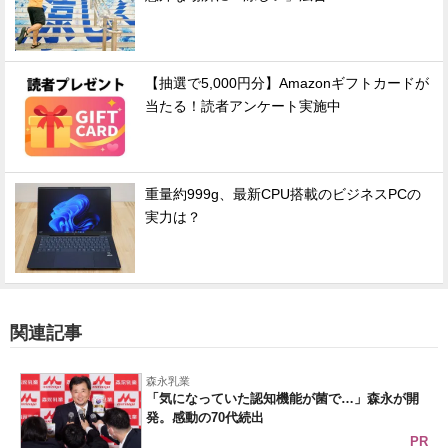
【抽選で5,000円分】Amazonギフトカードが
当たる！読者アンケート実施中
重量約999g、最新CPU搭載のビジネスPCの
実力は？
関連記事
森永乳業
「気になっていた認知機能が菌で…」森永が開
発。感動の70代続出
PR