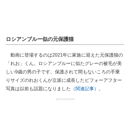
企業向けIT製品の総合サイト
IT製品の技術・比較・事例
製造業のIT導入・活用を支援
ロシアンブルー似の元保護猫
モノづくり技術者専門サイト
動画に登場するのは2021年に家族に迎えた元保護猫の
エレクトロニクス専門サイト
「れお」くん。ロシアンブルーに似たグレーの被毛が美
電子設計の基本と応用
しい9歳の男の子です。保護されて間もないころの手乗
りサイズのれおくんが立派に成長したビフォーアフター
エネルギーの専門メディア
写真は以前も話題になりました
（関連記事）
。
建設×テクノロジーの最前線
advertisement
ちょっと気になるネットの話題