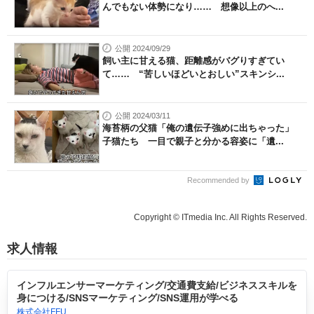
んでもない体勢になり…… 想像以上のへ...
公開 2024/09/29
飼い主に甘える猫、距離感がバグりすぎてい
て…… “苦しいほどいとおしい”スキンシ...
公開 2024/03/11
海苔柄の父猫「俺の遺伝子強めに出ちゃった」
子猫たち 一目で親子と分かる容姿に「遺...
Recommended by
Copyright © ITmedia Inc. All Rights Reserved.
求人情報
インフルエンサーマーケティング/交通費支給/ビジネススキルを
身につける/SNSマーケティング/SNS運用が学べる
株式会社FFU