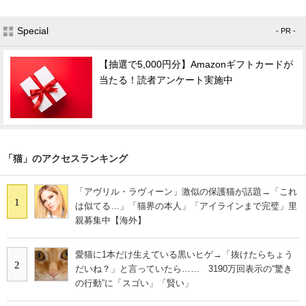
Special
- PR -
【抽選で5,000円分】Amazonギフトカードが
当たる！読者アンケート実施中
「猫」のアクセスランキング
「アヴリル・ラヴィーン」激似の保護猫が話題→「これ
1
は似てる…」「猫界の本人」「アイラインまで完璧」里
親募集中【海外】
愛猫に1本だけ生えている黒いヒゲ→「抜けたらちょう
2
だいね？」と言っていたら…… 3190万回表示の“驚き
の行動”に「スゴい」「賢い」