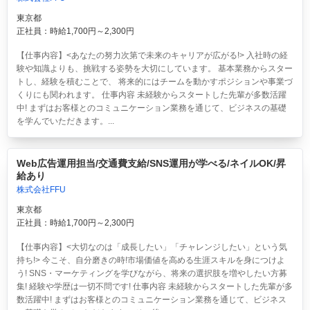
東京都
正社員：時給1,700円～2,300円
【仕事内容】<あなたの努力次第で未来のキャリアが広がる!> 入社時の経
験や知識よりも、挑戦する姿勢を大切にしています。 基本業務からスター
トし、経験を積むことで、 将来的にはチームを動かすポジションや事業づ
くりにも関われます。 仕事内容 未経験からスタートした先輩が多数活躍
中! まずはお客様とのコミュニケーション業務を通じて、ビジネスの基礎
を学んでいただきます。...
Web広告運用担当/交通費支給/SNS運用が学べる/ネイルOK/昇
給あり
株式会社FFU
東京都
正社員：時給1,700円～2,300円
【仕事内容】<大切なのは「成長したい」「チャレンジしたい」という気
持ち!> 今こそ、自分磨きの時!市場価値を高める生涯スキルを身につけよ
う! SNS・マーケティングを学びながら、将来の選択肢を増やしたい方募
集! 経験や学歴は一切不問です! 仕事内容 未経験からスタートした先輩が多
数活躍中! まずはお客様とのコミュニケーション業務を通じて、ビジネス