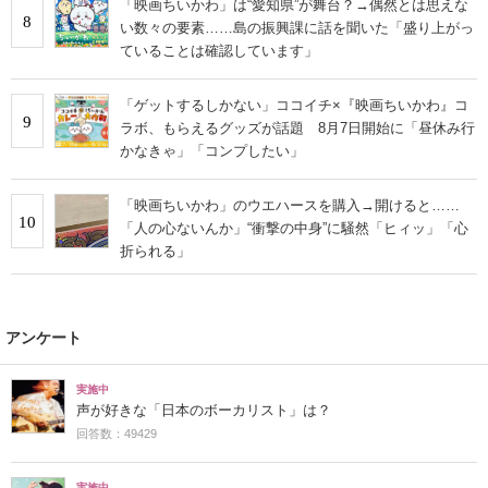
「映画ちいかわ」は“愛知県”が舞台？→偶然とは思えな
8
い数々の要素……島の振興課に話を聞いた「盛り上がっ
ていることは確認しています」
「ゲットするしかない」ココイチ×『映画ちいかわ』コ
9
ラボ、もらえるグッズが話題 8月7日開始に「昼休み行
かなきゃ」「コンプしたい」
「映画ちいかわ」のウエハースを購入→開けると……
10
「人の心ないんか」“衝撃の中身”に騒然「ヒィッ」「心
折られる」
アンケート
実施中
声が好きな「日本のボーカリスト」は？
回答数：49429
実施中