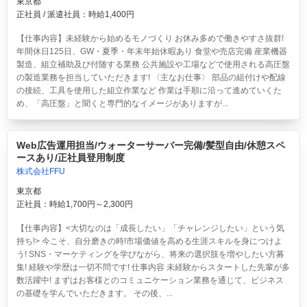
東京都
正社員 / 派遣社員：時給1,400円
【仕事内容】未経験から始めるモノづくり お休み多めで働きやすさ抜群!
年間休日125日、GW・夏季・年末年始休暇あり 食堂や売店完備 産業機器
製造、組立補助及び付随する業務 公共施設や工場などで使用される高圧盤
の製造業務を担当していただきます! 〈主なお仕事〉 部品の組付けや配線
の接続、工具を使用した組立作業など 作業は手順に沿って進めていくた
め、「高圧盤」と聞くと専門的なイメージがありますが...
Web広告運用担当/ウォーターサーバー完備/髪型自由/休憩スペ
ースあり/正社員登用制度
株式会社FFU
東京都
正社員：時給1,700円～2,300円
【仕事内容】<大切なのは「成長したい」「チャレンジしたい」という気
持ち!> 今こそ、自分磨きの時!市場価値を高める生涯スキルを身につけよ
う! SNS・マーケティングを学びながら、将来の選択肢を増やしたい方募
集! 経験や学歴は一切不問です! 仕事内容 未経験からスタートした先輩が多
数活躍中! まずはお客様とのコミュニケーション業務を通じて、ビジネス
の基礎を学んでいただきます。 その後、...