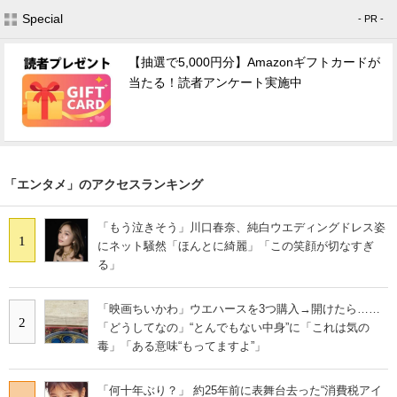
Special
- PR -
【抽選で5,000円分】Amazonギフトカードが
当たる！読者アンケート実施中
「エンタメ」のアクセスランキング
「もう泣きそう」川口春奈、純白ウエディングドレス姿
1
にネット騒然「ほんとに綺麗」「この笑顔が切なすぎ
る」
「映画ちいかわ」ウエハースを3つ購入→開けたら……
2
「どうしてなの」“とんでもない中身”に「これは気の
毒」「ある意味“もってますよ”」
「何十年ぶり？」 約25年前に表舞台去った“消費税アイ