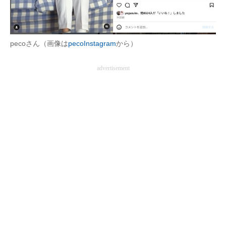
pecoさん（画像は
pecoInstagram
から）
advertisement