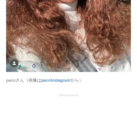
企業向けIT製品の総合サイト
IT製品の技術・比較・事例
製造業のIT導入・活用を支援
モノづくり技術者専門サイト
エレクトロニクス専門サイト
電子設計の基本と応用
pecoさん（画像は
pecoInstagram
から）
エネルギーの専門メディア
advertisement
建設×テクノロジーの最前線
ちょっと気になるネットの話題