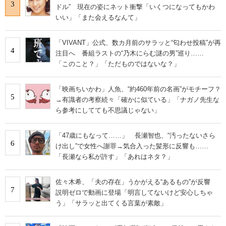
3
ドル” 現在の姿にネット衝撃「いくつになってもかわ
いい」「また会えるなんて」
「VIVANT」公式、数カ月前のサラッと“匂わせ投稿”が再
4
注目へ 番組ラストの“乃木にらむ謎の男”巡り……
「このこと？」「ただものではないな？」
「映画ちいかわ」人魚、“約460年前の名画”がモチーフ？
5
→有識者の考察続々「確かに似ている」「ナガノ先生な
ら参考にしてても不思議じゃない」
「47歳にもなって……」 長瀬智也、“汚ったないさら
6
け出し”で女性へ謝罪→気合入った髪形に反響も……
「長瀬なら私が許す」「あれはネタ？」
佐々木希、「夫の存在」うかがえる“あるもの”が反響
7
説明ゼロで動画に登場「明言してないけど安心しちゃ
う」「サラッと出てくる言葉が素敵」