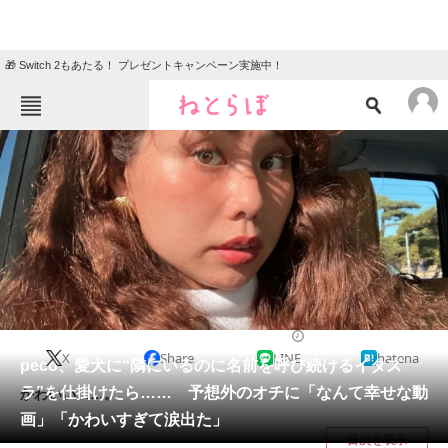
🎁 Switch 2もあたる！ プレゼントキャンペーン実施中！
ねとらぼメニュー
TOP
ニュース
エンタメ
クイズ
グルメ
地域
住まい
教育・育児
動物
リサーチ
エンタメ
2025/01/10 20:03（公開）
X
Share
LINE
hatena
会員記事
peco、愛犬に“隣にいるのに名前を呼び続けるイタズ
ラ”を仕掛けたら…… 予想外のオチに「なんて幸せな動
かわいい……。
メディア
画」「かわいすぎて涙出た」
目次を表示
注目記事を集めた総合ページ