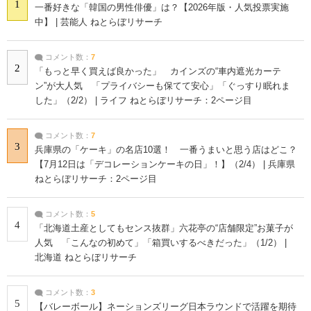
1
一番好きな「韓国の男性俳優」は？【2026年版・人気投票実施
中】 | 芸能人 ねとらぼリサーチ
コメント数：
7
2
「もっと早く買えば良かった」 カインズの“車内遮光カーテ
ン”が大人気 「プライバシーも保てて安心」「ぐっすり眠れま
した」（2/2） | ライフ ねとらぼリサーチ：2ページ目
コメント数：
7
3
兵庫県の「ケーキ」の名店10選！ 一番うまいと思う店はどこ？
【7月12日は「デコレーションケーキの日」！】（2/4） | 兵庫県
ねとらぼリサーチ：2ページ目
コメント数：
5
4
「北海道土産としてもセンス抜群」六花亭の“店舗限定”お菓子が
人気 「こんなの初めて」「箱買いするべきだった」（1/2） |
北海道 ねとらぼリサーチ
コメント数：
3
5
【バレーボール】ネーションズリーグ日本ラウンドで活躍を期待