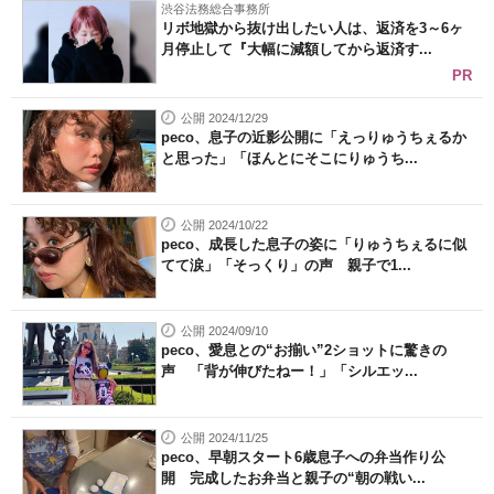
渋谷法務総合事務所
リボ地獄から抜け出したい人は、返済を3～6ヶ
月停止して『大幅に減額してから返済す...
PR
公開 2024/12/29
peco、息子の近影公開に「えっりゅうちぇるか
と思った」「ほんとにそこにりゅうち...
公開 2024/10/22
peco、成長した息子の姿に「りゅうちぇるに似
てて涙」「そっくり」の声 親子で1...
公開 2024/09/10
peco、愛息との“お揃い”2ショットに驚きの
声 「背が伸びたねー！」「シルエッ...
公開 2024/11/25
peco、早朝スタート6歳息子への弁当作り公
開 完成したお弁当と親子の“朝の戦い...