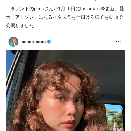
タレントのpecoさんが1月10日にInstagramを更新。愛
ITの今と未来を見通す
犬「アリソン」にあるイタズラを仕掛ける様子を動画で
スマホと通信の最新トレンド
公開しました。
進化するPCとデバイスの未来
好きが集まる 比べて選べる
ビジネスと働き方のヒント
AI活用のいまが分かる
企業ITのトレンドを詳説
経営リーダーのコミュニティ
マーケ×ITの今がよく分かる
ITエンジニア向け専門サイト