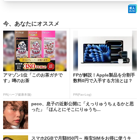
今、あなたにオススメ
アマゾン1位「このお茶ガチで
FPが解説！Apple製品を分割手
す」噂のお茶
数料0円で入手する方法とは？
PR(ハーブ健康本舗)
PR(Fav-Log)
peco、息子の近影公開に「えっりゅうちぇるかと思
った」「ほんとにそこにりゅうち...
スマホ2GBで月額850円～ 格安SIMをお得に使うキ