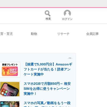
検索
ログイン
教育・育児
動物
リサーチ
会員記事
バイスの未来
好きが集まる 比べて選べる
- PR -
【抽選で5,000円分】Amazonギ
コミュニティ
マーケ×ITの今がよく分かる
フトカードが当たる！読者アン
ケート実施中
スマホ2GBで月額850円～ 格安
・活用を支援
SIMをお得に使うキャンペーン
実施中！
スマホの写真／動画をもう一段