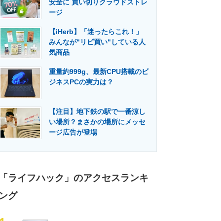
安全に 買い切りクラウドストレ
門メディア
建設×テクノロジーの最前線
ージ
【iHerb】「迷ったらこれ！」
みんなが"リピ買い"している人
気商品
重量約999g、最新CPU搭載のビ
ジネスPCの実力は？
【注目】地下鉄の駅で一番涼し
い場所？まさかの場所にメッセ
ージ広告が登場
「ライフハック」のアクセスランキ
ング