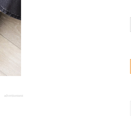
advertisement