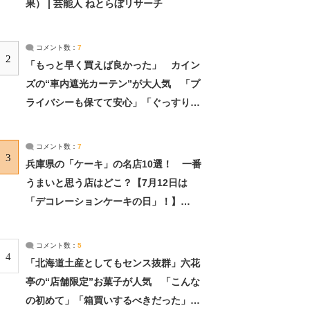
果） | 芸能人 ねとらぼリサーチ
コメント数：
7
2
「もっと早く買えば良かった」 カイン
ズの“車内遮光カーテン”が大人気 「プ
ライバシーも保てて安心」「ぐっすり眠
れました」（2/2） | ライフ ねとらぼリ
サーチ：2ページ目
コメント数：
7
3
兵庫県の「ケーキ」の名店10選！ 一番
うまいと思う店はどこ？【7月12日は
「デコレーションケーキの日」！】
（2/4） | 兵庫県 ねとらぼリサーチ：2ペ
ージ目
コメント数：
5
4
「北海道土産としてもセンス抜群」六花
亭の“店舗限定”お菓子が人気 「こんな
の初めて」「箱買いするべきだった」