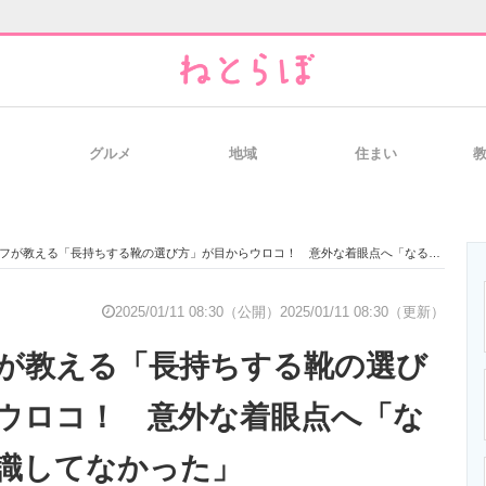
グルメ
地域
住まい
と未来を見通す
スマホと通信の最新トレンド
進化するPCとデ
が教える「長持ちする靴の選び方」が目からウロコ！ 意外な着眼点へ「なるほど」「意識してなかった」
のいまが分かる
企業ITのトレンドを詳説
経営リーダーの
2025/01/11 08:30（公開）
2025/01/11 08:30（更新）
が教える「長持ちする靴の選び
T製品の総合サイト
IT製品の技術・比較・事例
製造業のIT導入
ウロコ！ 意外な着眼点へ「な
識してなかった」