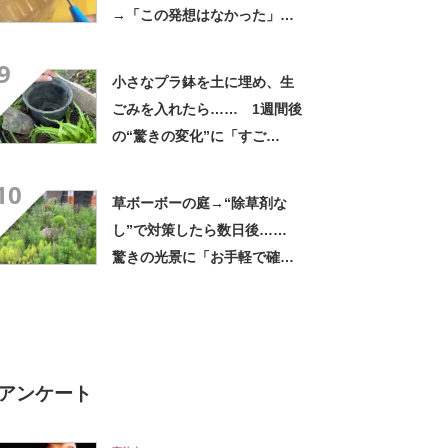
→「この発想はなかった」
ごみ捨てがラクになるアイデ
9
アが話題
小さなプラ鉢を土に埋め、生
ごみを入れたら…… 1週間後
の“驚きの変化”に「すご
っ！」「真似してみよう」
10
草ボーボーの庭→“除草剤な
し”で対策したら数日後……
驚きの光景に「お手軽で確実
に効果」「初めて目にしまし
た」
アンケート