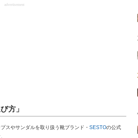
advertisement
選び方」
プスやサンダルを取り扱う靴ブランド・
SESTO
の公式
す。