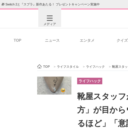
🎁 Switch 2と『スプラ』新作あたる！ プレゼントキャンペーン実施中
メディア
TOP
ニュース
エンタメ
クイズ
注目記事を集めた総合ページ
ITの今
TOP
>
ライフスタイル
>
ライフハック
>
靴屋スタッフ
ビジネスと働き方のヒント
AI活用
ライフハック
靴屋スタッフ
ITエンジニア向け専門サイト
企業向けI
方」が目から
るほど」「意