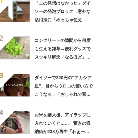
1
「この発想はなかった」ダイ
ソーの発泡ブロック→意外な
活用法に「めっちゃ使え
る！」「ほんとに天才」
2
コンクリートの隙間から何度
も生える雑草→便利グッズで
スッキリ解決「なるほど」
「参考になります」
3
ダイソーで220円の“アカシア
皿”、目からウロコの使い方で
こうなる→「おしゃれで素
敵！」「発想がすごい」「参
4
考にさせて」
お米を購入後、アイラップに
入れていくと…… 驚きの収
納術が238万再生「わぁー！