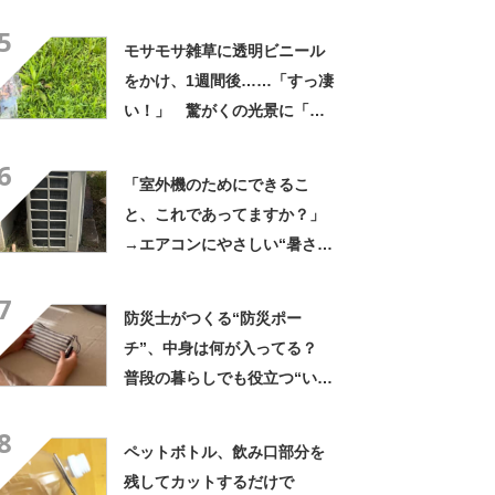
目から鱗！！！」「これや
5
ろ！」
モサモサ雑草に透明ビニール
をかけ、1週間後……「すっ凄
い！」 驚がくの光景に「半
端ねぇ」「いい事だらけです
6
ね」
「室外機のためにできるこ
と、これであってますか？」
→エアコンにやさしい“暑さ対
策”に「大正解です」「簡単で
7
一番効率いい」
防災士がつくる“防災ポー
チ”、中身は何が入ってる？
普段の暮らしでも役立つ“いつ
もの備え”に「参考になりまし
8
た」「見直してみます」
ペットボトル、飲み口部分を
残してカットするだけで