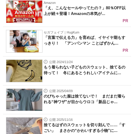
Amazon
「え、こんなセールやってたの？」80％OFF以
上が続々登場！Amazonの本気が...
PR
セガフェイブ｜HugKum
「言葉で伝える力」を育めば、イヤイヤ期もす
っきり！ 「アンパンマン ことばずかん...
PR
公開 2024/11/24
もう着られない子どものスウェット、捨てるの
待って！ 冬にあるとうれしいアイテムに...
公開 2025/04/09
のびちゃった服は捨てないで！ まだまだ着ら
れる“神ワザ”が目からウロコ「新品じゃ...
公開 2025/11/16
捨てるはずのスウェットを切り刻んで……「す
ごい」 まさかの“かわいすぎる小物”に...