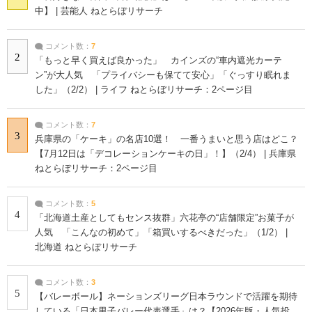
中】 | 芸能人 ねとらぼリサーチ
コメント数：
7
2
「もっと早く買えば良かった」 カインズの“車内遮光カーテ
ン”が大人気 「プライバシーも保てて安心」「ぐっすり眠れま
した」（2/2） | ライフ ねとらぼリサーチ：2ページ目
コメント数：
7
3
兵庫県の「ケーキ」の名店10選！ 一番うまいと思う店はどこ？
【7月12日は「デコレーションケーキの日」！】（2/4） | 兵庫県
ねとらぼリサーチ：2ページ目
コメント数：
5
4
「北海道土産としてもセンス抜群」六花亭の“店舗限定”お菓子が
人気 「こんなの初めて」「箱買いするべきだった」（1/2） |
北海道 ねとらぼリサーチ
コメント数：
3
5
【バレーボール】ネーションズリーグ日本ラウンドで活躍を期待
している「日本男子バレー代表選手」は？【2026年版・人気投