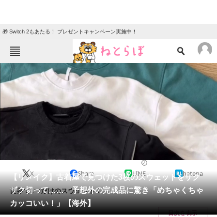
🎁 Switch 2もあたる！ プレゼントキャンペーン実施中！
ねとらぼメニュー
TOP
ニュース
エンタメ
クイズ
グルメ
地域
住まい
教育・育児
動物
リサーチ
ライフスタイル
2025/01/12 10:30（公開）
X
Share
LINE
hatena
会員記事
【リメイク】古着屋で見つけた3枚のスウェットをザク
ザク切って…… 予想外の完成品に驚き「めちゃくちゃ
世界で1つだけのスウェット！
メディア
カッコいい！」【海外】
目次を表示
注目記事を集めた総合ページ