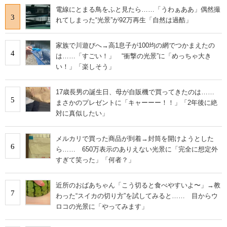
電線にとまる鳥をふと見たら……「うわぁああ」偶然撮
3
れてしまった“光景”が92万再生「自然は過酷」
家族で川遊びへ→高1息子が100均の網でつかまえたの
4
は……「すごい！」 “衝撃の光景”に「めっちゃ大き
い！」「楽しそう」
17歳長男の誕生日、母が自販機で買ってきたのは……
5
まさかのプレゼントに「キャーーー！！」「2年後に絶
対に真似したい」
メルカリで買った商品が到着→封筒を開けようとした
6
ら…… 650万表示のありえない光景に「完全に想定外
すぎて笑った」「何者？」
近所のおばあちゃん「こう切ると食べやすいよ〜」→教
7
わった“スイカの切り方”を試してみると…… 目からウ
ロコの光景に「やってみます」