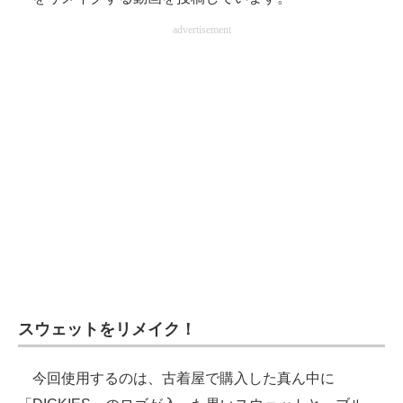
企業向けIT製品の総合サイト
advertisement
IT製品の技術・比較・事例
製造業のIT導入・活用を支援
モノづくり技術者専門サイト
エレクトロニクス専門サイト
電子設計の基本と応用
エネルギーの専門メディア
建設×テクノロジーの最前線
スウェットをリメイク！
ちょっと気になるネットの話題
今回使用するのは、古着屋で購入した真ん中に