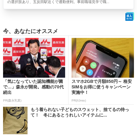
の選択肢あり、五反田駅近くで通勤便利。事前職場見学で職...
今、あなたにオススメ
「気になっていた認知機能が菌
スマホ2GBで月額850円～ 格安
で…」森永が開発。感動の70代
SIMをお得に使うキャンペーン
続出
実施中！
PR(森永乳業)
PR(IIJmio)
もう着られない子どものスウェット、捨てるの待っ
て！ 冬にあるとうれしいアイテムに...