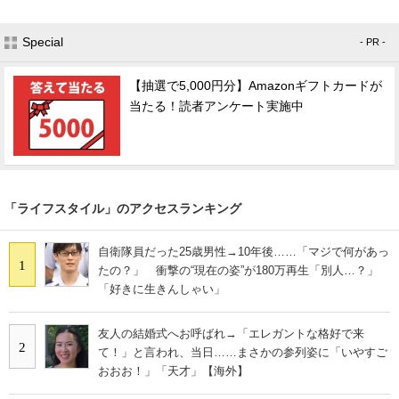
Special
- PR -
【抽選で5,000円分】Amazonギフトカードが
当たる！読者アンケート実施中
「ライフスタイル」のアクセスランキング
自衛隊員だった25歳男性→10年後……「マジで何があっ
1
たの？」 衝撃の“現在の姿”が180万再生「別人…？」
「好きに生きんしゃい」
友人の結婚式へお呼ばれ→「エレガントな格好で来
2
て！」と言われ、当日……まさかの参列姿に「いやすご
おおお！」「天才」【海外】