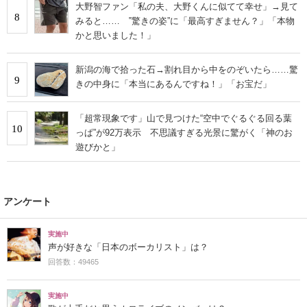
大野智ファン「私の夫、大野くんに似てて幸せ」→見て
8
みると…… ‟驚きの姿”に「最高すぎません？」「本物
かと思いました！」
新潟の海で拾った石→割れ目から中をのぞいたら……驚
9
きの中身に「本当にあるんですね！」「お宝だ」
「超常現象です」山で見つけた“空中でぐるぐる回る葉
10
っぱ”が92万表示 不思議すぎる光景に驚がく「神のお
遊びかと」
アンケート
実施中
声が好きな「日本のボーカリスト」は？
回答数：49465
実施中