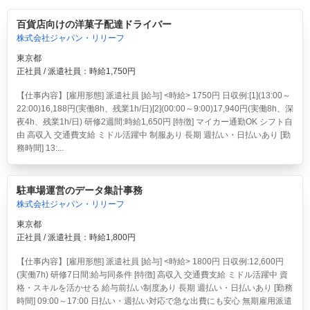
百貨店向けの洋菓子配達ドライバー
株式会社ジャパン・リリーフ
東京都
正社員 / 派遣社員：時給1,750円
【仕事内容】[雇用形態] 派遣社員 [給与] <時給> 1750円 日収例:[1](13:00～
22:00)16,188円(実働8h、残業1h/日)[2](00:00～9:00)17,940円(実働8h、深
夜4h、残業1h/日) 研修2週間:時給1,650円 [特徴] マイカー通勤OK シフト自
由 高収入 交通費支給 ミドル活躍中 制服あり 長期 週払い・日払いあり [勤
務時間] 13:...
駐車場運営のデータ集計事務
株式会社ジャパン・リリーフ
東京都
正社員 / 派遣社員：時給1,800円
【仕事内容】[雇用形態] 派遣社員 [給与] <時給> 1800円 日収例:12,600円
(実働7h) 研修7日間:給与同条件 [特徴] 高収入 交通費支給 ミドル活躍中 資
格・スキルを活かせる 給与前払い制度あり 長期 週払い・日払いあり [勤務
時間] 09:00～17:00 日払い・週払い対応で急な出費にも安心 無期雇用派遣