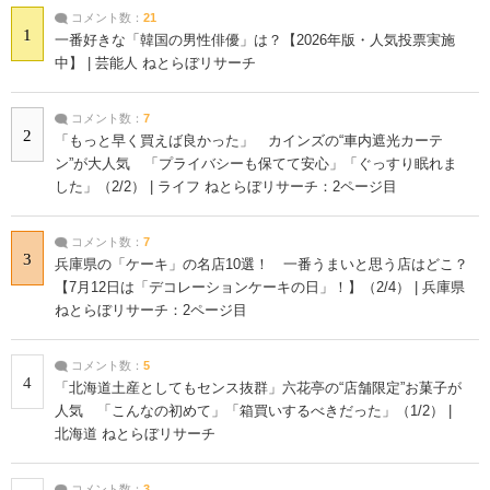
コメント数：
21
1
一番好きな「韓国の男性俳優」は？【2026年版・人気投票実施
中】 | 芸能人 ねとらぼリサーチ
コメント数：
7
2
「もっと早く買えば良かった」 カインズの“車内遮光カーテ
ン”が大人気 「プライバシーも保てて安心」「ぐっすり眠れま
した」（2/2） | ライフ ねとらぼリサーチ：2ページ目
コメント数：
7
3
兵庫県の「ケーキ」の名店10選！ 一番うまいと思う店はどこ？
【7月12日は「デコレーションケーキの日」！】（2/4） | 兵庫県
ねとらぼリサーチ：2ページ目
コメント数：
5
4
「北海道土産としてもセンス抜群」六花亭の“店舗限定”お菓子が
人気 「こんなの初めて」「箱買いするべきだった」（1/2） |
北海道 ねとらぼリサーチ
コメント数：
3