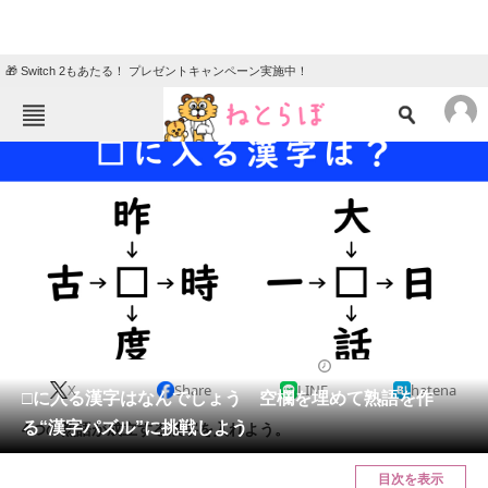
🎁 Switch 2もあたる！ プレゼントキャンペーン実施中！
ねとらぼメニュー
TOP
ニュース
エンタメ
クイズ
グルメ
地域
住まい
教育・育児
動物
リサーチ
クイズ
2025/01/14 12:15（公開）
X
Share
LINE
hatena
会員記事
□に入る漢字はなんでしょう 空欄を埋めて熟語を作
る“漢字パズル”に挑戦しよう
4つの熟語が成立する漢字を入れよう。
メディア
目次を表示
注目記事を集めた総合ページ