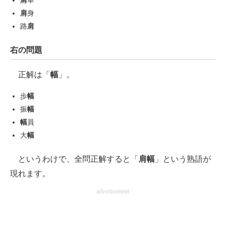
肩
車
企業向けIT製品の総合サイト
肩
身
路
肩
IT製品の技術・比較・事例
右の問題
製造業のIT導入・活用を支援
正解は「
幅
」。
モノづくり技術者専門サイト
歩
幅
エレクトロニクス専門サイト
振
幅
電子設計の基本と応用
幅
員
大
幅
エネルギーの専門メディア
というわけで、全問正解すると「
肩幅
」という熟語が
建設×テクノロジーの最前線
現れます。
ちょっと気になるネットの話題
advertisement