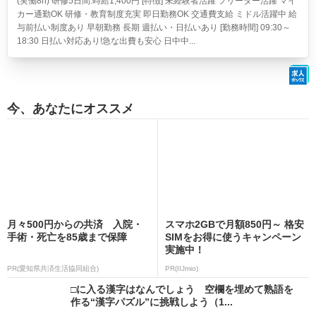
(実働8h) 研修5日間:時給1,400円 [特徴] 未経験者活躍 フリーター活躍 マイ
カー通勤OK 研修・教育制度充実 即日勤務OK 交通費支給 ミドル活躍中 給
与前払い制度あり 早朝勤務 長期 週払い・日払いあり [勤務時間] 09:30～
18:30 日払い対応あり!急な出費も安心 日中中...
今、あなたにオススメ
月々500円からの共済 入院・
スマホ2GBで月額850円～ 格安
手術・死亡を85歳まで保障
SIMをお得に使うキャンペーン
実施中！
PR(愛知県共済生活協同組合)
PR(IIJmio)
□に入る漢字はなんでしょう 空欄を埋めて熟語を
作る“漢字パズル”に挑戦しよう（1...