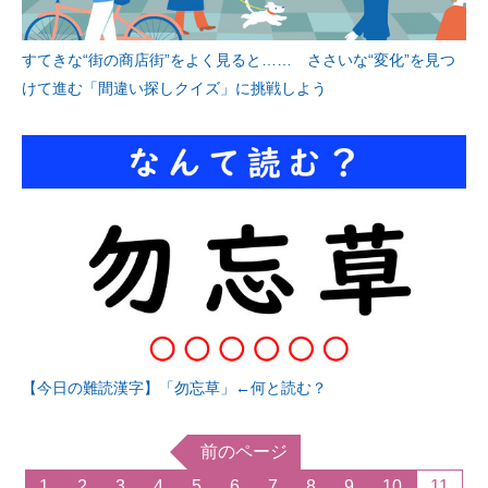
すてきな“街の商店街”をよく見ると…… ささいな“変化”を見つ
けて進む「間違い探しクイズ」に挑戦しよう
【今日の難読漢字】「勿忘草」←何と読む？
前のページ
1
2
3
4
5
6
7
8
9
10
11