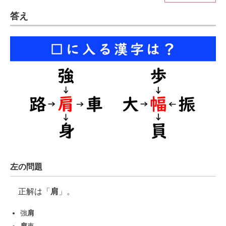
答え
ITの今と未来を見通す
スマホと通信の最新トレンド
進化するPCとデバイスの未来
好きが集まる 比べて選べる
ビジネスと働き方のヒント
AI活用のいまが分かる
企業ITのトレンドを詳説
左の問題
経営リーダーのコミュニティ
正解は「
肩
」。
マーケ×ITの今がよく分かる
強
肩
ITエンジニア向け専門サイト