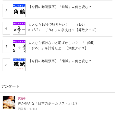
【今日の難読漢字】「角鴟」←何と読む？
5
大人なら15秒で解きたい！ 「（1/6）
6
×（3/2）−（1/4）」の答えは？【算数クイズ】
大人なら解けないと恥ずかしい？ 「（9/5）
7
÷（3/5）」を計算せよ！【算数クイズ】
【今日の難読漢字】「殲滅」←何と読む？
8
アンケート
実施中
声が好きな「日本のボーカリスト」は？
回答数：49464