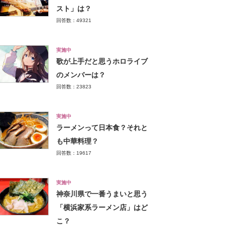
スト」は？
回答数：49321
実施中
歌が上手だと思うホロライブ
のメンバーは？
回答数：23823
実施中
ラーメンって日本食？それと
も中華料理？
回答数：19617
実施中
神奈川県で一番うまいと思う
「横浜家系ラーメン店」はど
こ？