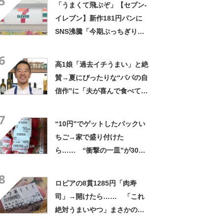
5
「うまくて飛ぶぞ」【セブン‐
イレブン】新作181円パンに
SNS沸騰「今期ぶっちぎりで
優勝」「ウメエェェッッ」
6
高1娘「過去イチうまい」と絶
賛→夏にぴったりな“パパの自
信作”に「夫が喜んで食べてく
れた」「2回作りました」
7
“10円”でゲットしたパックい
ちご→家で盛り付けた
ら…… “衝撃の一皿”が300
万表示 「やっすぅぅぅい」
8
「羨ましすぎるだろ!!」
ロピアの8貫1285円「肉寿
司」→開けたら…… 「これ
絶対うまいやつ」まさかの中