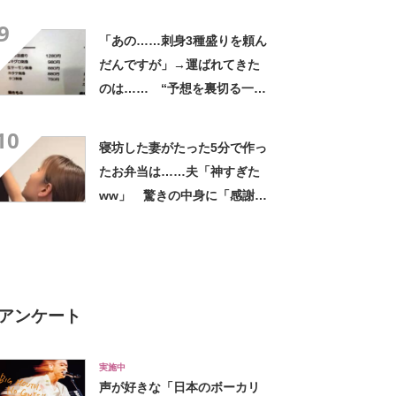
身に「こんなの開発したん
9
や」
「あの……刺身3種盛りを頼ん
だんですが」→運ばれてきた
のは…… “予想を裏切る一
皿”が1800万表示 「目の錯
10
覚か…？？」「こういう詐欺
寝坊した妻がたった5分で作っ
ならあいたい」
たお弁当は……夫「神すぎた
ww」 驚きの中身に「感謝し
かないね」「冷凍食品使わな
いのすごい」
アンケート
実施中
声が好きな「日本のボーカリ