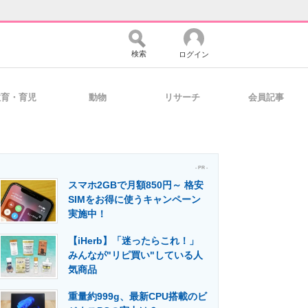
検索
ログイン
教育・育児
動物
リサーチ
会員記事
バイスの未来
好きが集まる 比べて選べる
- PR -
スマホ2GBで月額850円～ 格安
コミュニティ
マーケ×ITの今がよく分かる
SIMをお得に使うキャンペーン
実施中！
【iHerb】「迷ったらこれ！」
・活用を支援
みんなが"リピ買い"している人
気商品
重量約999g、最新CPU搭載のビ