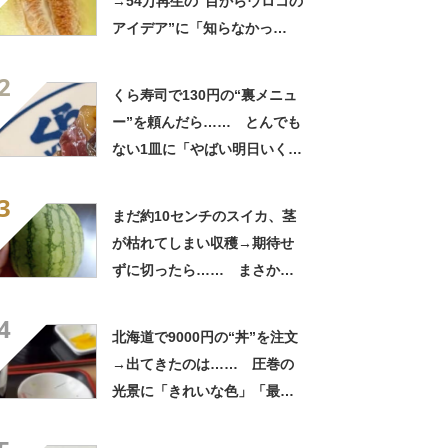
→54万再生の“目からウロコの
アイデア”に「知らなかっ
た！」「そうすれば良かった
2
んだ」
くら寿司で130円の“裏メニュ
ー”を頼んだら…… とんでも
ない1皿に「やばい明日いく」
「これ10貫ぐらい食べたい」
3
まだ約10センチのスイカ、茎
が枯れてしまい収穫→期待せ
ずに切ったら…… まさかの
中身が700万表示 「わ
4
ぁ！」「全部これがいい」投
北海道で9000円の“丼”を注文
稿者に話を聞いた
→出てきたのは…… 圧巻の
光景に「きれいな色」「最高
です」