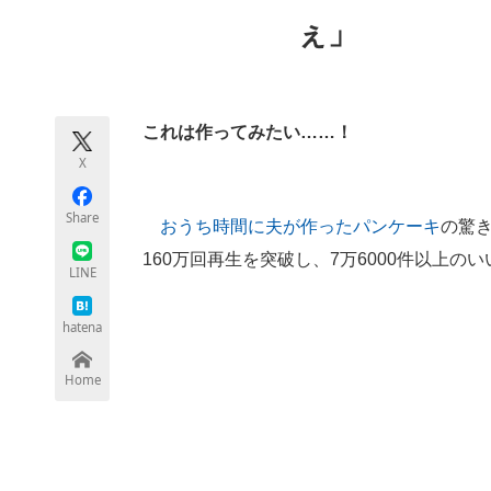
モノづくり技術者専門サイト
エレクトロ
ぇ」
ちょっと気になるネットの話題
これは作ってみたい……！
X
Share
おうち時間に夫が作ったパンケーキ
の驚き
160万回再生を突破し、7万6000件以上の
LINE
hatena
Home