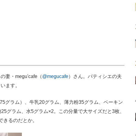
megu'cafe（
@megucafe
）さん。パティシエの夫
ています。
75グラム）、牛乳20グラム、薄力粉35グラム、ベーキン
25グラム、水5グラム×2。この分量で大サイズだと3枚、
できるのだとか。