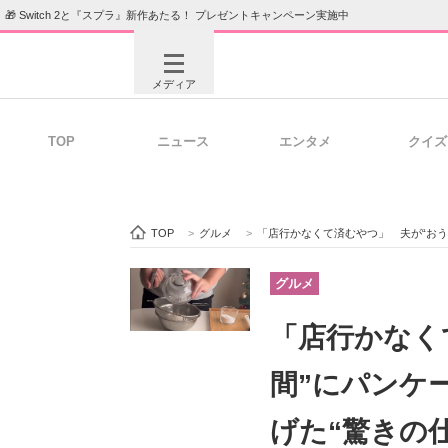
🎁 Switch 2と『スプラ』新作あたる！ プレゼントキャンペーン実施中
メディア
TOP
ニュース
エンタメ
クイズ
注目記事を集めた総合ページ
ITの今
TOP
>
グルメ
>
「店行かなくて済むやつ」 夫が“おうち時
ビジネスと働き方のヒント
AI活用
グルメ
「店行かなく
ITエンジニア向け専門サイト
企業向けI
間”にパンケ
げた“驚きの仕