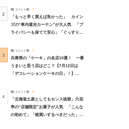
コメント数：
7
2
「もっと早く買えば良かった」 カイン
ズの“車内遮光カーテン”が大人気 「プ
ライバシーも保てて安心」「ぐっすり眠
れました」（2/2） | ライフ ねとらぼリ
サーチ：2ページ目
コメント数：
7
3
兵庫県の「ケーキ」の名店10選！ 一番
うまいと思う店はどこ？【7月12日は
「デコレーションケーキの日」！】
（2/4） | 兵庫県 ねとらぼリサーチ：2ペ
ージ目
コメント数：
5
4
「北海道土産としてもセンス抜群」六花
亭の“店舗限定”お菓子が人気 「こんな
の初めて」「箱買いするべきだった」
（1/2） | 北海道 ねとらぼリサーチ