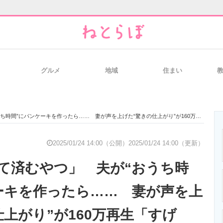
グルメ
地域
住まい
と未来を見通す
スマホと通信の最新トレンド
進化するPCとデ
間”にパンケーキを作ったら…… 妻が声を上げた“驚きの仕上がり”が160万再生「すげぇ」
のいまが分かる
企業ITのトレンドを詳説
経営リーダーの
2025/01/24 14:00（公開）
2025/01/24 14:00（更新）
て済むやつ」 夫が“おうち時
T製品の総合サイト
IT製品の技術・比較・事例
製造業のIT導入
ーキを作ったら…… 妻が声を上
上がり”が160万再生「すげ