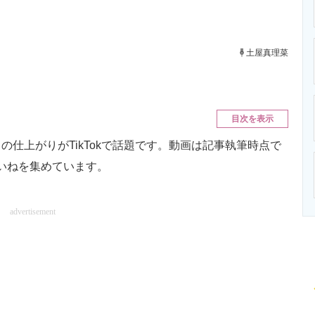
ニクス専門サイト
電子設計の基本と応用
エネルギーの専
土屋真理菜
目次を表示
の仕上がりがTikTokで話題です。動画は記事執筆時点で
いいねを集めています。
advertisement