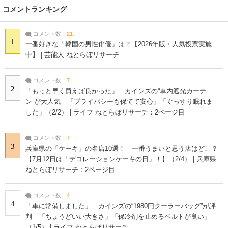
コメントランキング
コメント数：
21
1
一番好きな「韓国の男性俳優」は？【2026年版・人気投票実施
中】 | 芸能人 ねとらぼリサーチ
コメント数：
7
2
「もっと早く買えば良かった」 カインズの“車内遮光カーテ
ン”が大人気 「プライバシーも保てて安心」「ぐっすり眠れま
した」（2/2） | ライフ ねとらぼリサーチ：2ページ目
コメント数：
7
3
兵庫県の「ケーキ」の名店10選！ 一番うまいと思う店はどこ？
【7月12日は「デコレーションケーキの日」！】（2/4） | 兵庫県
ねとらぼリサーチ：2ページ目
コメント数：
4
4
「車に常備しました」 カインズの“1980円クーラーバッグ”が評
判 「ちょうどいい大きさ」「保冷剤を止めるベルトが良い」
（1/5） | ライフ ねとらぼリサーチ