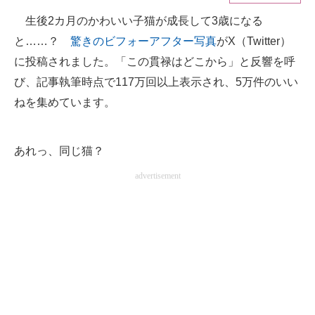
生後2カ月のかわいい子猫が成長して3歳になる
ITの今と未来を見通す
と……？
驚きのビフォーアフター写真
がX（Twitter）
スマホと通信の最新トレンド
に投稿されました。「この貫禄はどこから」と反響を呼
び、記事執筆時点で117万回以上表示され、5万件のいい
進化するPCとデバイスの未来
ねを集めています。
好きが集まる 比べて選べる
あれっ、同じ猫？
ビジネスと働き方のヒント
advertisement
AI活用のいまが分かる
企業ITのトレンドを詳説
経営リーダーのコミュニティ
マーケ×ITの今がよく分かる
ITエンジニア向け専門サイト