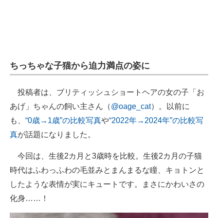
企業向けIT製品の総合サイト
IT製品の技術・比較・事例
製造業のIT導入・活用を支援
ちっちゃな子猫から迫力満点の姿に
モノづくり技術者専門サイト
投稿者は、ブリティッシュショートヘアの女の子「お
エレクトロニクス専門サイト
あげ」ちゃんの飼い主さん（
@oage_cat
）。以前に
電子設計の基本と応用
も、
“0歳→1歳”の比較写真
や
“2022年→2024年”の比較写
真
が話題になりました。
エネルギーの専門メディア
今回は、生後2カ月と3歳時を比較。生後2カ月の子猫
建設×テクノロジーの最前線
時代はふわっふわの毛並みとまんまるな瞳、キョトンと
ちょっと気になるネットの話題
したような表情が実にキュートです。まさにかわいさの
化身……！