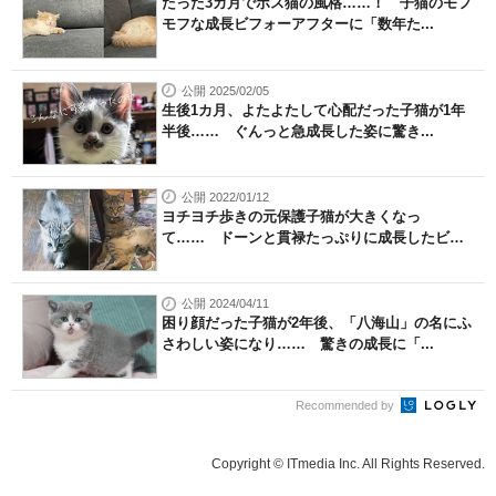
たった3カ月でボス猫の風格……！ 子猫のモフ
モフな成長ビフォーアフターに「数年た...
公開 2025/02/05
生後1カ月、よたよたして心配だった子猫が1年
半後…… ぐんっと急成長した姿に驚き...
公開 2022/01/12
ヨチヨチ歩きの元保護子猫が大きくなっ
て…… ドーンと貫禄たっぷりに成長したビフ
ォ...
公開 2024/04/11
困り顔だった子猫が2年後、「八海山」の名にふ
さわしい姿になり…… 驚きの成長に「...
Recommended by
Copyright © ITmedia Inc. All Rights Reserved.