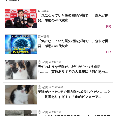
森永乳業
「気になっていた認知機能が菌で…」森永が開
発。感動の70代続出
PR
森永乳業
「気になっていた認知機能が菌で…」森永が開
発。感動の70代続出
PR
公開 2024/09/11
天使のような子猫が、2年でがっつり成長
し…… 貫禄ありすぎの大変貌に「何があっ
た...
公開 2023/12/20
子猫がたった1年で親方猫へ成長しただと……？
「貫禄ありすぎ！」「劇的ビフォーア...
公開 2021/09/11