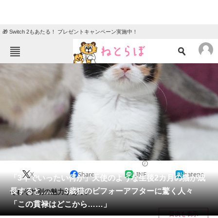
🎁 Switch 2もあたる！ プレゼントキャンペーン実施中！
ねとらぼメニュー
TOP
ニュース
エンタメ
クイズ
グルメ
地域
住まい
教育・育児
動物
リサーチ
2025/01/29 06:30（公開）
X
Share
LINE
hatena
会員記事
「3年でいったい何が」天使のような生後2カ月の猫が成
長すると…… 3歳猫のビフォーアフターに驚く人々
それぞれ別の魅力がある。
メディア
「この貫禄はどこから……」
目次を表示
注目記事を集めた総合ページ