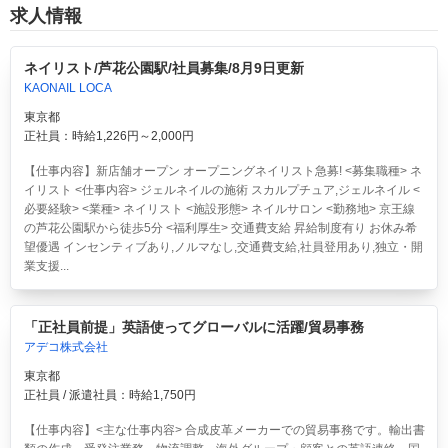
求人情報
ネイリスト/芦花公園駅/社員募集/8月9日更新
KAONAIL LOCA
東京都
正社員：時給1,226円～2,000円
【仕事内容】新店舗オープン オープニングネイリスト急募! <募集職種> ネ
イリスト <仕事内容> ジェルネイルの施術 スカルプチュア,ジェルネイル <
必要経験> <業種> ネイリスト <施設形態> ネイルサロン <勤務地> 京王線
の芦花公園駅から徒歩5分 <福利厚生> 交通費支給 昇給制度有り お休み希
望優遇 インセンティブあり,ノルマなし,交通費支給,社員登用あり,独立・開
業支援...
「正社員前提」英語使ってグローバルに活躍/貿易事務
アデコ株式会社
東京都
正社員 / 派遣社員：時給1,750円
【仕事内容】<主な仕事内容> 合成皮革メーカーでの貿易事務です。輸出書