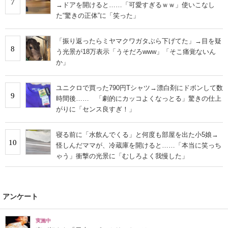
7
→ドアを開けると……「可愛すぎるｗｗ」使いこなし
た“驚きの正体”に「笑った」
「振り返ったらミヤマクワガタぶら下げてた」→目を疑
8
う光景が18万表示「うそだろwww」「そこ痛覚ないん
か」
ユニクロで買った790円Tシャツ→漂白剤にドボンして数
9
時間後…… 「劇的にカッコよくなっとる」驚きの仕上
がりに「センス良すぎ！」
寝る前に「水飲んでくる」と何度も部屋を出た小5娘→
10
怪しんだママが、冷蔵庫を開けると……「本当に笑っち
ゃう」衝撃の光景に「むしろよく我慢した」
アンケート
実施中