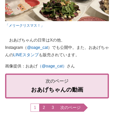
「メリークリスマス！」
おあげちゃんの日常はXの他、
Instagram（
@oage_cat
）でも公開中。また、おあげちゃ
んの
LINEスタンプ
も販売されています。
画像提供：おあげ
（@oage_cat）
さん
おあげちゃんの動画
1
2
3
次のページ