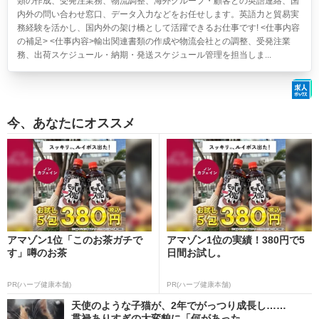
類の作成、受発注業務、物流調整、海外グループ・顧客との英語連絡、国
内外の問い合わせ窓口、データ入力などをお任せします。英語力と貿易実
務経験を活かし、国内外の架け橋として活躍できるお仕事です! <仕事内容
の補足> <仕事内容>輸出関連書類の作成や物流会社との調整、受発注業
務、出荷スケジュール・納期・発送スケジュール管理を担当しま...
今、あなたにオススメ
アマゾン1位「このお茶ガチで
アマゾン1位の実績！380円で5
す」噂のお茶
日間お試し。
PR(ハーブ健康本舗)
PR(ハーブ健康本舗)
天使のような子猫が、2年でがっつり成長し……
貫禄ありすぎの大変貌に「何があった...