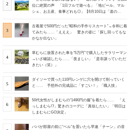
2
位に絶賛の声 「1日フルで遊べる」「地ビール、マル
シェ、お土産、食事どれも◎」【8月10日は「道の
日」！】
古着屋で500円だった“昭和の手作りスカート”→令和に着
3
てみたら……「えええ」 驚きの姿に「探し回ってもな
かなか出ない」
草むらに放置された車を“5万円”で購入したサラリーマン
4
→いざ確認したら……「羨ましい」「是非譲っていただ
きたい（笑）」
ダイソーで買った110円レンゲに穴を開けて削っていく
5
と…… 予想外の完成品に「すごい！」「職人技」
50代女性がしまむらの“1490円の服”を着たら…… 「え
6
っしまむら!?」驚きのコーデに「真似したい」「明日は
しまむらにGO決定」
パパが部屋の前に“ベル”を置いたら早速「チーン」の音