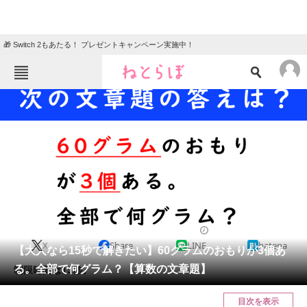
🎁 Switch 2もあたる！ プレゼントキャンペーン実施中！
ねとらぼメニュー
TOP
ニュース
エンタメ
クイズ
グルメ
地域
住まい
教育・育児
動物
リサーチ
クイズ
2025/01/29 10:30（公開）
X
Share
LINE
hatena
会員記事
【大人なら15秒で解きたい】60グラムのおもりが3個あ
る。全部で何グラム？【算数の文章題】
制限時間は15秒。
メディア
目次を表示
注目記事を集めた総合ページ