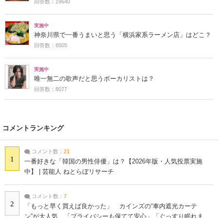
回答数：19640
実施中
神奈川県で一番うまいと思う「横浜家系ラーメン店」はどこ？
回答数：8505
実施中
唯一無二の歌声だと思うボーカリストは？
回答数：8077
コメントランキング
コメント数：
21
1
一番好きな「韓国の男性俳優」は？【2026年版・人気投票実施
中】 | 芸能人 ねとらぼリサーチ
コメント数：
7
2
「もっと早く買えば良かった」 カインズの“車内遮光カーテ
ン”が大人気 「プライバシーも保てて安心」「ぐっすり眠れま