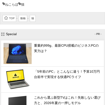
ねこらぼ
猫
TOP
動物
猫
>
>
Special
- PR -
重量約999g、最新CPU搭載のビジネスPCの
実力は？
「5年前のPC」とこんなに違う！予算10万円
台前半で実現する快適PCライフ
これから選ぶ新型TVはこれ！失敗しない選び
方と、2026年夏の一押しモデル