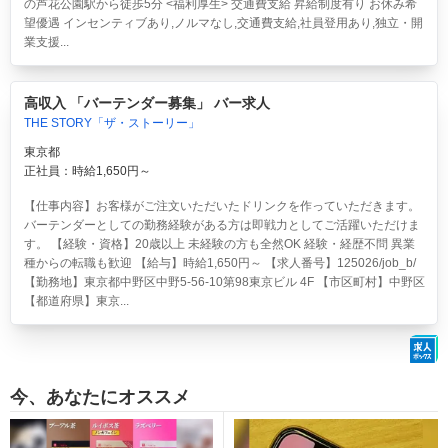
の芦花公園駅から徒歩5分 <福利厚生> 交通費支給 昇給制度有り お休み希
望優遇 インセンティブあり,ノルマなし,交通費支給,社員登用あり,独立・開
業支援...
高収入 「バーテンダー募集」 バー求人
THE STORY「ザ・ストーリー」
東京都
正社員：時給1,650円～
【仕事内容】お客様がご注文いただいたドリンクを作っていただきます。
バーテンダーとしての勤務経験がある方は即戦力としてご活躍いただけま
す。 【経験・資格】20歳以上 未経験の方も全然OK 経験・経歴不問 異業
種からの転職も歓迎 【給与】時給1,650円～ 【求人番号】125026/job_b/
【勤務地】東京都中野区中野5-56-10第98東京ビル 4F 【市区町村】中野区
【都道府県】東京...
今、あなたにオススメ