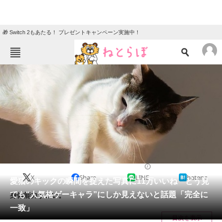
🎁 Switch 2もあたる！ プレゼントキャンペーン実施中！
ねとらぼメニュー
TOP
ニュース
エンタメ
クイズ
グルメ
地域
住まい
教育・育児
動物
リサーチ
猫
2025/01/29 18:45（公開）
X
Share
LINE
hatena
会員記事
愛猫のキックの瞬間を捉えた写真に11万いいね どう見
ても“人気格ゲーキャラ”にしか見えないと話題「完全に
身体能力すごい。
メディア
一致」
目次を表示
注目記事を集めた総合ページ