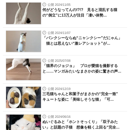
公開 2024/11/05
何がどうなってんの!?!? 見ると混乱する猫
の“倒立”に13万人が注目「凄い体勢...
公開 2024/11/07
「バンクシーならぬ“ニャンクシー”だにゃん」
猫とは思えない“激レアショット”が...
公開 2025/07/08
「猫界のジョジョ」 プロが愛猫を撮影する
と……マンガみたいなまさかの姿に驚きの声...
公開 2024/12/19
三毛猫ちゃんと和菓子がまさかの“完全一致”
キュートな姿に「美味しそうな猫」「可...
公開 2024/06/16
ぬいぐるみと「ホントそっくり」「双子みた
い」と話題の子猫 想像を軽く上回る“完全...