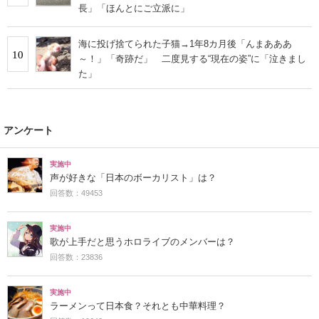
長」「ほんとにご立派に」
海に投げ捨てられた子猫→1年8カ月後「んまあああ
10
～！」「奇跡だ」 二度見する“現在の姿”に「泣きまし
た」
アンケート
実施中
声が好きな「日本のボーカリスト」は？
回答数：49453
実施中
歌が上手だと思うホロライブのメンバーは？
回答数：23836
実施中
ラーメンって日本食？それとも中華料理？