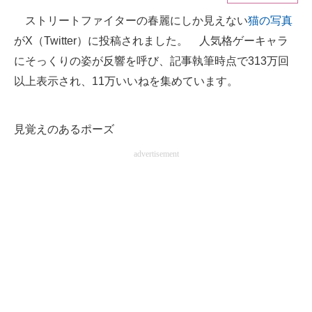
ストリートファイターの春麗にしか見えない
猫の写真
ITの今と未来を見通す
がX（Twitter）に投稿されました。 人気格ゲーキャラ
スマホと通信の最新トレンド
にそっくりの姿が反響を呼び、記事執筆時点で313万回
以上表示され、11万いいねを集めています。
進化するPCとデバイスの未来
好きが集まる 比べて選べる
見覚えのあるポーズ
ビジネスと働き方のヒント
advertisement
AI活用のいまが分かる
企業ITのトレンドを詳説
経営リーダーのコミュニティ
マーケ×ITの今がよく分かる
ITエンジニア向け専門サイト