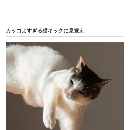
企業向けIT製品の総合サイト
IT製品の技術・比較・事例
カッコよすぎる猫キックに見覚え
製造業のIT導入・活用を支援
モノづくり技術者専門サイト
エレクトロニクス専門サイト
電子設計の基本と応用
エネルギーの専門メディア
建設×テクノロジーの最前線
ちょっと気になるネットの話題