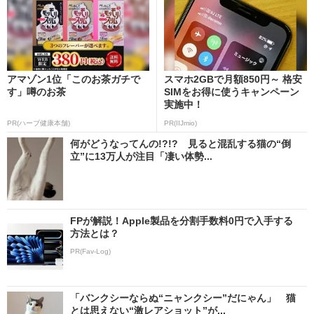
アマゾン1位「このお茶ガチで
スマホ2GBで月額850円～ 格安
す」噂のお茶
SIMをお得に使うキャンペーン
実施中！
PR(ハーブ健康本舗)
PR(IIJmio)
何がどうなってんの!?!? 見ると混乱する猫の“倒
立”に13万人が注目「凄い体勢...
FPが解説！Apple製品を分割手数料0円で入手する
方法とは？
PR(Fav-Log)
「バンクシーならぬ“ニャンクシー”だにゃん」 猫
とは思えない“激レアショット”が...