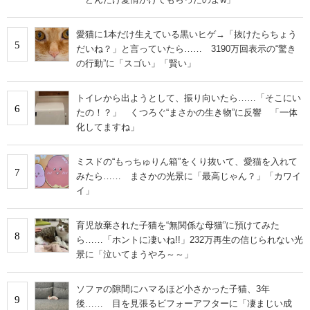
愛猫に1本だけ生えている黒いヒゲ→「抜けたらちょう
5
だいね？」と言っていたら…… 3190万回表示の“驚き
の行動”に「スゴい」「賢い」
トイレから出ようとして、振り向いたら……「そこにい
6
たの！？」 くつろぐ“まさかの生き物”に反響 「一体
化してますね」
ミスドの“もっちゅりん箱”をくり抜いて、愛猫を入れて
7
みたら…… まさかの光景に「最高じゃん？」「カワイ
イ」
育児放棄された子猫を“無関係な母猫”に預けてみた
8
ら……「ホントに凄いね!!」232万再生の信じられない光
景に「泣いてまうやろ～～」
ソファの隙間にハマるほど小さかった子猫、3年
9
後…… 目を見張るビフォーアフターに「凄まじい成