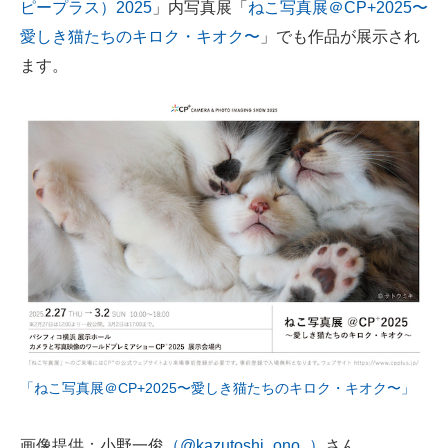
ピープラス）2025
」内写真展「
ねこ写真展＠CP+2025〜
愛しき猫たちのキロク・キオク〜
」でも作品が展示され
ます。
「ねこ写真展＠CP+2025〜愛しき猫たちのキロク・キオク〜」
画像提供：小野一俊
（@kazutoshi_ono_）
さん