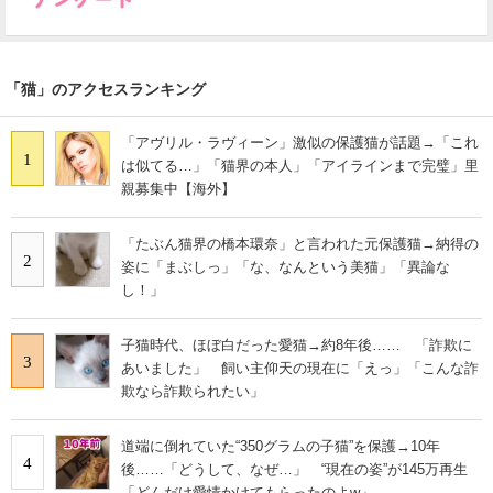
「猫」のアクセスランキング
「アヴリル・ラヴィーン」激似の保護猫が話題→「これ
1
は似てる…」「猫界の本人」「アイラインまで完璧」里
親募集中【海外】
「たぶん猫界の橋本環奈」と言われた元保護猫→納得の
2
姿に「まぶしっ」「な、なんという美猫」「異論な
し！」
子猫時代、ほぼ白だった愛猫→約8年後…… 「詐欺に
3
あいました」 飼い主仰天の現在に「えっ」「こんな詐
欺なら詐欺られたい」
道端に倒れていた“350グラムの子猫”を保護→10年
4
後……「どうして、なぜ…」 “現在の姿”が145万再生
「どんだけ愛情かけてもらったのよw」