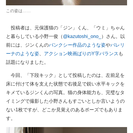
この姿は……
投稿者は、元保護猫の「ジン」くん、「ウミ」ちゃん
と暮らしている小野一俊（
@kazutoshi_ono_
）さん。以
前には、ジンくんの
バンクシー作品のような姿
や
バレリ
ーナのような姿
、
アクション映画ばりのY字バランス
も
話題になりました。
今回、「下段キック」として投稿したのは、左前足を
床に付けて体を支えた状態で右後足で鋭い水平キックを
キメているジンくんの写真。猫の身体能力も、完璧なタ
イミングで撮影した小野さんもすごいとしか言いようの
ない1枚ですが、どこか見覚えのあるポーズでもありま
す。