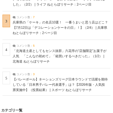
した」（2/2） | ライフ ねとらぼリサーチ：2ページ目
コメント数：
7
3
兵庫県の「ケーキ」の名店10選！ 一番うまいと思う店はどこ？
【7月12日は「デコレーションケーキの日」！】（2/4） | 兵庫県
ねとらぼリサーチ：2ページ目
コメント数：
5
4
「北海道土産としてもセンス抜群」六花亭の“店舗限定”お菓子が
人気 「こんなの初めて」「箱買いするべきだった」（1/2） |
北海道 ねとらぼリサーチ
コメント数：
3
5
【バレーボール】ネーションズリーグ日本ラウンドで活躍を期待
している「日本男子バレー代表選手」は？【2026年版・人気投
票実施中】（投票結果） | スポーツ ねとらぼリサーチ
カテゴリ一覧