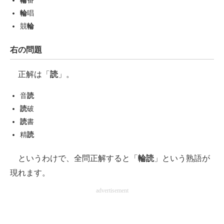
輪
番
企業向けIT製品の総合サイト
輪
唱
競
輪
IT製品の技術・比較・事例
右の問題
製造業のIT導入・活用を支援
正解は「
読
」。
モノづくり技術者専門サイト
音
読
エレクトロニクス専門サイト
読
破
電子設計の基本と応用
読
書
精
読
エネルギーの専門メディア
というわけで、全問正解すると「
輪読
」という熟語が
建設×テクノロジーの最前線
現れます。
ちょっと気になるネットの話題
advertisement