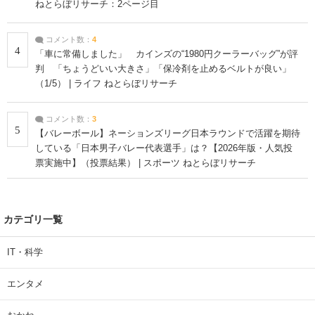
ねとらぼリサーチ：2ページ目
コメント数：
4
4
「車に常備しました」 カインズの“1980円クーラーバッグ”が評
判 「ちょうどいい大きさ」「保冷剤を止めるベルトが良い」
（1/5） | ライフ ねとらぼリサーチ
コメント数：
3
5
【バレーボール】ネーションズリーグ日本ラウンドで活躍を期待
している「日本男子バレー代表選手」は？【2026年版・人気投
票実施中】（投票結果） | スポーツ ねとらぼリサーチ
カテゴリ一覧
IT・科学
エンタメ