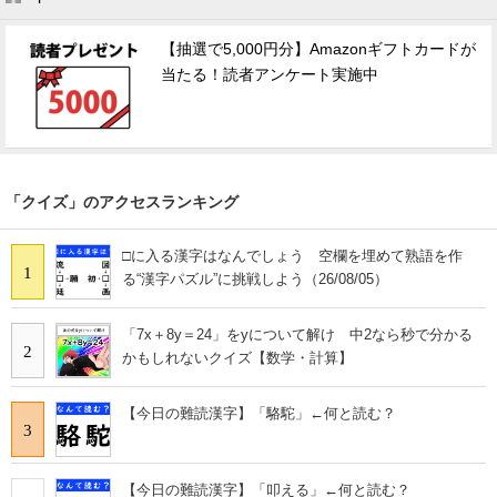
【抽選で5,000円分】Amazonギフトカードが
当たる！読者アンケート実施中
「クイズ」のアクセスランキング
□に入る漢字はなんでしょう 空欄を埋めて熟語を作
1
る“漢字パズル”に挑戦しよう（26/08/05）
「7x＋8y＝24」をyについて解け 中2なら秒で分かる
2
かもしれないクイズ【数学・計算】
【今日の難読漢字】「駱駝」←何と読む？
3
【今日の難読漢字】「叩える」←何と読む？