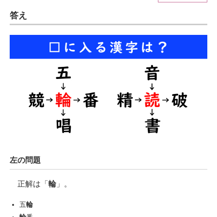
答え
ITの今と未来を見通す
スマホと通信の最新トレンド
進化するPCとデバイスの未来
好きが集まる 比べて選べる
ビジネスと働き方のヒント
AI活用のいまが分かる
企業ITのトレンドを詳説
左の問題
経営リーダーのコミュニティ
正解は「
輪
」。
マーケ×ITの今がよく分かる
五
輪
ITエンジニア向け専門サイト