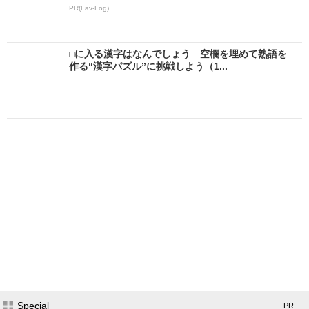
PR(Fav-Log)
□に入る漢字はなんでしょう 空欄を埋めて熟語を
作る“漢字パズル”に挑戦しよう（1...
Special
- PR -