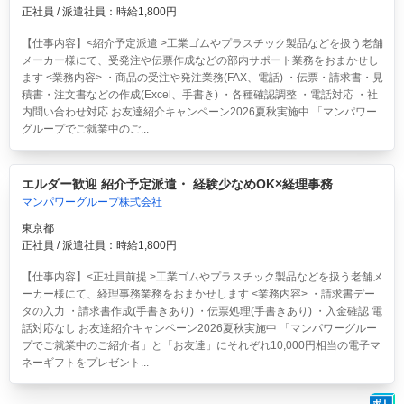
正社員 / 派遣社員：時給1,800円
【仕事内容】<紹介予定派遣 >工業ゴムやプラスチック製品などを扱う老舗
メーカー様にて、受発注や伝票作成などの部内サポート業務をおまかせし
ます <業務内容> ・商品の受注や発注業務(FAX、電話) ・伝票・請求書・見
積書・注文書などの作成(Excel、手書き) ・各種確認調整 ・電話対応 ・社
内問い合わせ対応 お友達紹介キャンペーン2026夏秋実施中 「マンパワー
グループでご就業中のご...
エルダー歓迎 紹介予定派遣・ 経験少なめOK×経理事務
マンパワーグループ株式会社
東京都
正社員 / 派遣社員：時給1,800円
【仕事内容】<正社員前提 >工業ゴムやプラスチック製品などを扱う老舗メ
ーカー様にて、経理事務業務をおまかせします <業務内容> ・請求書デー
タの入力 ・請求書作成(手書きあり) ・伝票処理(手書きあり) ・入金確認 電
話対応なし お友達紹介キャンペーン2026夏秋実施中 「マンパワーグルー
プでご就業中のご紹介者」と「お友達」にそれぞれ10,000円相当の電子マ
ネーギフトをプレゼント...