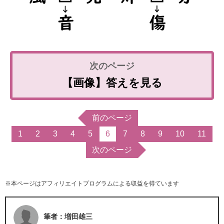
【画像】答えを見る
前のページ
1
2
3
4
5
6
7
8
9
10
11
次のページ
※本ページはアフィリエイトプログラムによる収益を得ています
筆者：増田雄三