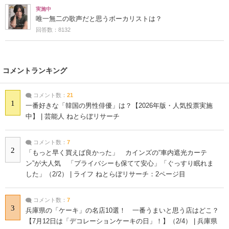
実施中
唯一無二の歌声だと思うボーカリストは？
回答数：8132
コメントランキング
コメント数：
21
1
一番好きな「韓国の男性俳優」は？【2026年版・人気投票実施
中】 | 芸能人 ねとらぼリサーチ
コメント数：
7
2
「もっと早く買えば良かった」 カインズの“車内遮光カーテ
ン”が大人気 「プライバシーも保てて安心」「ぐっすり眠れま
した」（2/2） | ライフ ねとらぼリサーチ：2ページ目
コメント数：
7
3
兵庫県の「ケーキ」の名店10選！ 一番うまいと思う店はどこ？
【7月12日は「デコレーションケーキの日」！】（2/4） | 兵庫県