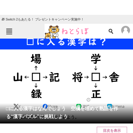
🎁 Switch 2もあたる！ プレゼントキャンペーン実施中！
ねとらぼメニュー
TOP
ニュース
エンタメ
クイズ
グルメ
地域
住まい
教育・育児
動物
リサーチ
クイズ
2025/01/29 12:15（公開）
X
Share
LINE
hatena
会員記事
□に入る漢字はなんでしょう 空欄を埋めて熟語を作
る“漢字パズル”に挑戦しよう
4つの熟語が成立する漢字を入れよう。
メディア
目次を表示
注目記事を集めた総合ページ