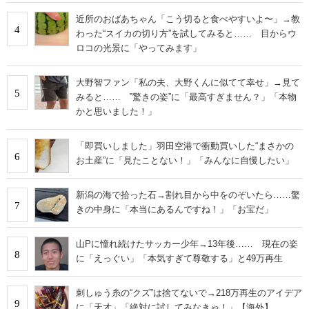
近所のおばあちゃん「こう切ると食べやすいよ〜」→教
4
わった“スイカの切り方”を試してみると…… 目からウ
ロコの光景に「やってみます」
大野智ファン「私の夫、大野くんに似てて幸せ」→見て
5
みると…… ‟驚きの姿”に「最高すぎません？」「本物
かと思いました！」
「即買いしました」羽田空港で衝動買いした“まさかの
6
お土産”に「見たことない！」「みんなに自慢したい」
新潟の海で拾った石→割れ目から中をのぞいたら……驚
7
きの中身に「本当にあるんですね！」「お宝だ」
山Pに憧れ続けたサッカー少年→13年後…… 現在の姿
8
に「えっぐい」「本気すぎて尊敬する」と49万再生
刺しゅう糸の“クズ”は捨てないで→218万再生のアイデア
9
に「天才」「絶対に試してみなきゃ！」【海外】