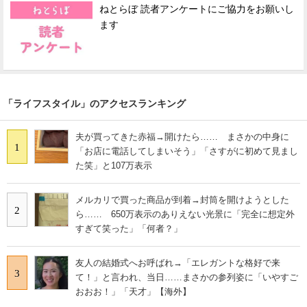
ねとらぼ 読者アンケートにご協力をお願いし
ます
「ライフスタイル」のアクセスランキング
夫が買ってきた赤福→開けたら…… まさかの中身に
1
「お店に電話してしまいそう」「さすがに初めて見まし
た笑」と107万表示
メルカリで買った商品が到着→封筒を開けようとした
2
ら…… 650万表示のありえない光景に「完全に想定外
すぎて笑った」「何者？」
友人の結婚式へお呼ばれ→「エレガントな格好で来
3
て！」と言われ、当日……まさかの参列姿に「いやすご
おおお！」「天才」【海外】