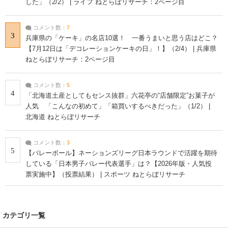
した」（2/2） | ライフ ねとらぼリサーチ：2ページ目
コメント数：
7
3
兵庫県の「ケーキ」の名店10選！ 一番うまいと思う店はどこ？
【7月12日は「デコレーションケーキの日」！】（2/4） | 兵庫県
ねとらぼリサーチ：2ページ目
コメント数：
5
4
「北海道土産としてもセンス抜群」六花亭の“店舗限定”お菓子が
人気 「こんなの初めて」「箱買いするべきだった」（1/2） |
北海道 ねとらぼリサーチ
コメント数：
3
5
【バレーボール】ネーションズリーグ日本ラウンドで活躍を期待
している「日本男子バレー代表選手」は？【2026年版・人気投
票実施中】（投票結果） | スポーツ ねとらぼリサーチ
カテゴリ一覧