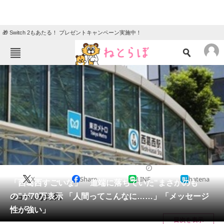
🎁 Switch 2もあたる！ プレゼントキャンペーン実施中！
ねとらぼメニュー
TOP
ニュース
エンタメ
クイズ
グルメ
地域
住まい
教育・育児
動物
リサーチ
ライフスタイル
2025/01/30 19:15（公開）
X
Share
LINE
hatena
会員記事
「西葛西すごいな」 道端に落ちていた“まさかのも
の”が70万表示 「人間ってこんなに……」「メッセージ
シュールな光景。
メディア
性が強い」
目次を表示
注目記事を集めた総合ページ