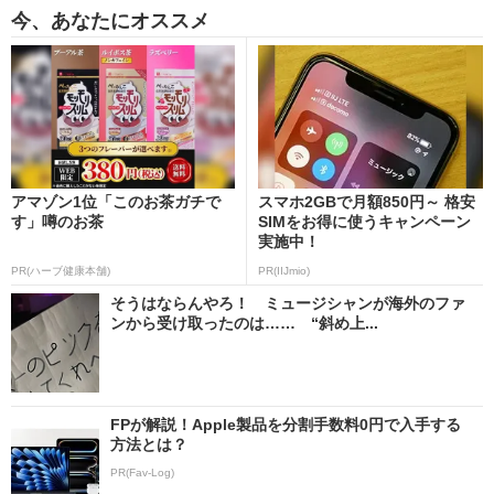
今、あなたにオススメ
アマゾン1位「このお茶ガチで
スマホ2GBで月額850円～ 格安
す」噂のお茶
SIMをお得に使うキャンペーン
実施中！
PR(ハーブ健康本舗)
PR(IIJmio)
そうはならんやろ！ ミュージシャンが海外のファ
ンから受け取ったのは…… “斜め上...
FPが解説！Apple製品を分割手数料0円で入手する
方法とは？
PR(Fav-Log)