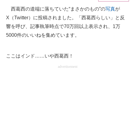
西葛西の道端に落ちていた“まさかのもの”の
写真
が
ITの今と未来を見通す
X（Twitter）に投稿されました。「西葛西らしい」と反
スマホと通信の最新トレンド
響を呼び、記事執筆時点で70万回以上表示され、1万
5000件のいいねを集めています。
進化するPCとデバイスの未来
好きが集まる 比べて選べる
ここはインド……いや西葛西！
ビジネスと働き方のヒント
advertisement
AI活用のいまが分かる
企業ITのトレンドを詳説
経営リーダーのコミュニティ
マーケ×ITの今がよく分かる
ITエンジニア向け専門サイト