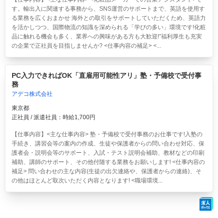
す。輸出入に関連する事務から、SNS運営のサポートまで、英語を使用す
る業務を広くおまかせ 海外との取引をサポートしていただくため、英語力
を活かしつつ、国際物流の知識を深められる「学びの多い」環境です!化粧
品に触れる機会も多く、業界への興味がある方も大歓迎!”福利厚生も充実
の企業で正社員を目指しませんか? <仕事内容の補足> <...
PC入力できればOK「直雇用可能性アリ」塾・予備校で受付事
務
アデコ株式会社
東京都
正社員 / 派遣社員：時給1,700円
【仕事内容】<主な仕事内容> 塾・予備校で受付事務のお仕事です!入塾の
手続き、講習会等の案内の作成、生徒や保護者からの問い合わせ対応、保
護者会・説明会等のサポート、入試・テスト説明会補助、教材などの印刷
補助、講師のサポート、その他付随する業務をお願いします! <仕事内容の
補足> 問い合わせの主な内容(生徒の出欠連絡や、保護者からの連絡)、そ
の他はほとんど取次いただく内容となります! <職場環境...