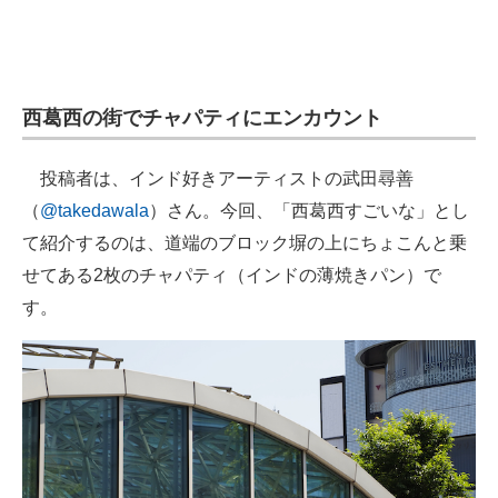
企業向けIT製品の総合サイト
IT製品の技術・比較・事例
西葛西の街でチャパティにエンカウント
製造業のIT導入・活用を支援
モノづくり技術者専門サイト
投稿者は、インド好きアーティストの武田尋善
（
@takedawala
）さん。今回、「西葛西すごいな」とし
エレクトロニクス専門サイト
て紹介するのは、道端のブロック塀の上にちょこんと乗
電子設計の基本と応用
せてある2枚のチャパティ（インドの薄焼きパン）で
す。
エネルギーの専門メディア
建設×テクノロジーの最前線
ちょっと気になるネットの話題