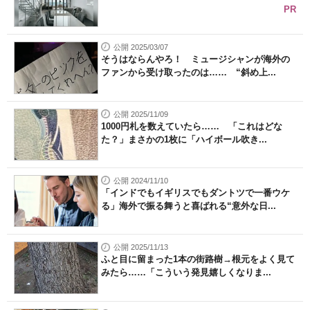
PR
公開 2025/03/07
そうはならんやろ！ ミュージシャンが海外の
ファンから受け取ったのは…… “斜め上...
公開 2025/11/09
1000円札を数えていたら…… 「これはどな
た？」まさかの1枚に「ハイボール吹き...
公開 2024/11/10
「インドでもイギリスでもダントツで一番ウケ
る」海外で振る舞うと喜ばれる“意外な日...
公開 2025/11/13
ふと目に留まった1本の街路樹→根元をよく見て
みたら……「こういう発見嬉しくなりま...