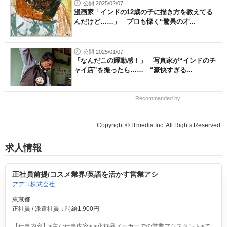
公開 2025/02/07
漫画家「インドの12歳の子に描き方を教えてる
んだけど……」 プロも慄く“驚異の才...
公開 2025/01/07
「なんだこの躍動感！」 写真家が“インドのチ
ャイ店”を撮ったら…… “豪快すぎる...
Recommended by
Copyright © ITmedia Inc. All Rights Reserved.
求人情報
正社員前提/コスメ業界/英語を活かす営業アシ
アデコ株式会社
東京都
正社員 / 派遣社員：時給1,900円
【仕事内容】<主な仕事内容> <化粧品メーカーでの営業アシスタント>で