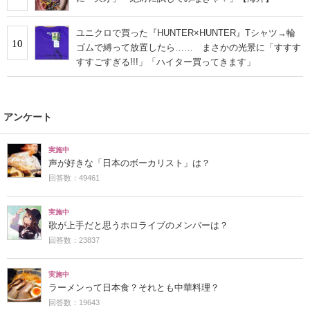
ユニクロで買った『HUNTER×HUNTER』Tシャツ→輪
10
ゴムで縛って放置したら…… まさかの光景に「すすす
すすごすぎる!!!」「ハイター買ってきます」
アンケート
実施中
声が好きな「日本のボーカリスト」は？
回答数：49461
実施中
歌が上手だと思うホロライブのメンバーは？
回答数：23837
実施中
ラーメンって日本食？それとも中華料理？
回答数：19643