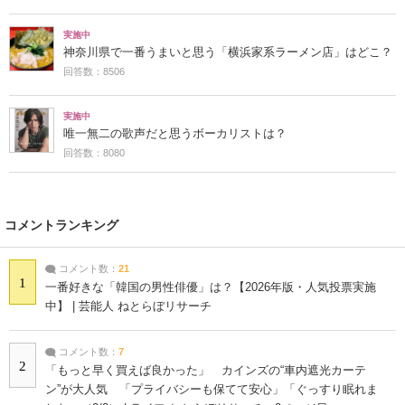
実施中
神奈川県で一番うまいと思う「横浜家系ラーメン店」はどこ？
回答数：8506
実施中
唯一無二の歌声だと思うボーカリストは？
回答数：8080
コメントランキング
コメント数：
21
1
一番好きな「韓国の男性俳優」は？【2026年版・人気投票実施
中】 | 芸能人 ねとらぼリサーチ
コメント数：
7
2
「もっと早く買えば良かった」 カインズの“車内遮光カーテ
ン”が大人気 「プライバシーも保てて安心」「ぐっすり眠れま