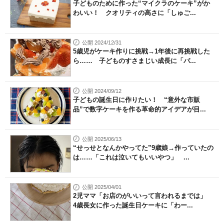
子どものために作った“マイクラのケーキ”がか
わいい！ クオリティの高さに「しゅご...
公開 2024/12/31
5歳児がケーキ作りに挑戦→1年後に再挑戦した
ら…… 子どものすさまじい成長に「パ...
公開 2024/09/12
子どもの誕生日に作りたい！ “意外な市販
品”で数字ケーキを作る革命的アイデアが目...
公開 2025/06/13
“せっせとなんかやってた”9歳娘→作っていたの
は……「これは泣いてもいいやつ」 ...
公開 2025/04/01
2児ママ「お店のがいいって言われるまでは」
4歳長女に作った誕生日ケーキに「わー...