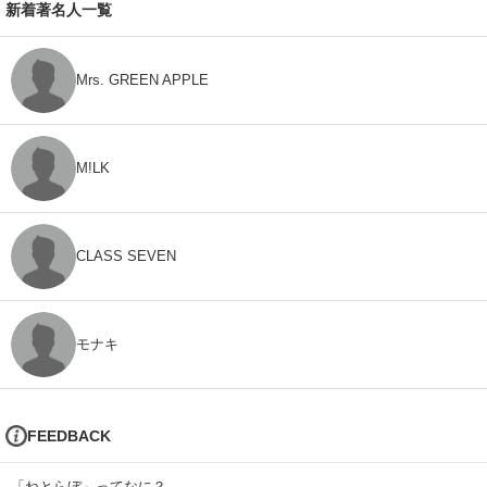
新着著名人一覧
Mrs. GREEN APPLE
M!LK
CLASS SEVEN
モナキ
FEEDBACK
「ねとらぼ」ってなに？