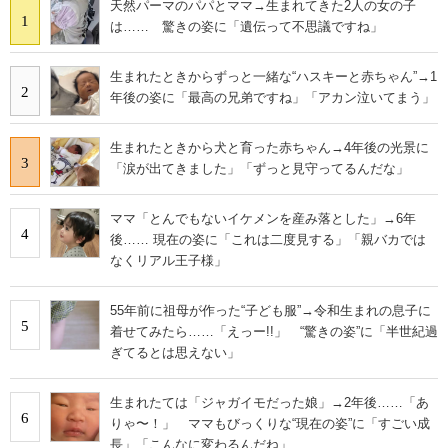
天然パーマのパパとママ→生まれてきた2人の女の子
1
は…… 驚きの姿に「遺伝って不思議ですね」
生まれたときからずっと一緒な“ハスキーと赤ちゃん”→1
2
年後の姿に「最高の兄弟ですね」「アカン泣いてまう」
生まれたときから犬と育った赤ちゃん→4年後の光景に
3
「涙が出てきました」「ずっと見守ってるんだな」
ママ「とんでもないイケメンを産み落とした」→6年
4
後…… 現在の姿に「これは二度見する」「親バカでは
なくリアル王子様」
55年前に祖母が作った“子ども服”→令和生まれの息子に
5
着せてみたら……「えっー!!」 “驚きの姿”に「半世紀過
ぎてるとは思えない」
生まれたては「ジャガイモだった娘」→2年後……「あ
6
りゃ〜！」 ママもびっくりな“現在の姿”に「すごい成
長」「こんなに変わるんだね」