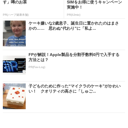
す」噂のお茶
SIMをお得に使うキャンペーン
実施中！
PR(ハーブ健康本舗)
PR(IIJmio)
ケーキ嫌いな2歳息子、誕生日に置かれたのはまさ
かの…… 思わぬ“代わり”に「私よ...
FPが解説！Apple製品を分割手数料0円で入手する
方法とは？
PR(Fav-Log)
子どものために作った“マイクラのケーキ”がかわい
い！ クオリティの高さに「しゅご...