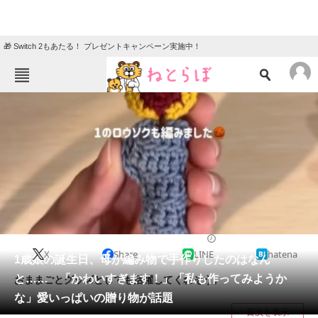
🎁 Switch 2もあたる！ プレゼントキャンペーン実施中！
ねとらぼメニュー
TOP
ニュース
エンタメ
クイズ
グルメ
地域
住まい
教育・育児
動物
リサーチ
育児
2025/02/01 08:30（公開）
X
Share
LINE
hatena
会員記事
1歳娘の誕生日、母が編み物で手作りしたのはなん
と…… 「かわいすぎます！」「私も作ってみようか
おままごとグッズとしても活躍してくれそう。
メディア
な」愛いっぱいの贈り物が話題
目次を表示
注目記事を集めた総合ページ