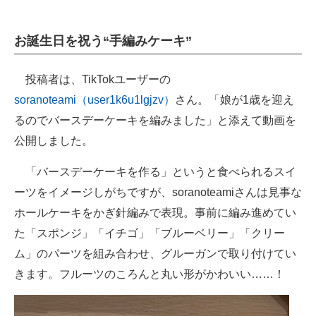
企業向けIT製品の総合サイト
お誕生日を祝う“手編みケーキ”
IT製品の技術・比較・事例
製造業のIT導入・活用を支援
投稿者は、TikTokユーザーの
soranoteami（user1k6u1lgjzv）
さん。「娘が1歳を迎え
モノづくり技術者専門サイト
るのでバースデーケーキを編みました」と添えて動画を
エレクトロニクス専門サイト
公開しました。
電子設計の基本と応用
「バースデーケーキを作る」というと食べられるスイ
ーツをイメージしがちですが、soranoteamiさんは見事な
エネルギーの専門メディア
ホールケーキをかぎ針編みで表現。事前に編み進めてい
建設×テクノロジーの最前線
た「スポンジ」「イチゴ」「ブルーベリー」「クリー
ム」のパーツを組み合わせ、グルーガンで取り付けてい
ちょっと気になるネットの話題
きます。フルーツのころんと丸い形がかわいい……！