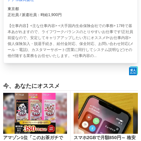
東京都
正社員 / 派遣社員：時給1,900円
【仕事内容】<主な仕事内容> <大手国内生命保険会社での事務> 17時で基
本あがれますので、ライフワークバランスのとりやすいお仕事です!正社員
前提なので、安定してキャリアアップしたい方にオススメ!/<お仕事内容>
個人保険加入・脱退手続き、給付金対応、保全対応、お問い合わせ対応(メ
ール・電話)、カスタマーサポート(営業に同行してシステム説明など)その
他付随する業務をお任せいたします。 <仕事内容の...
今、あなたにオススメ
アマゾン1位「このお茶ガチで
スマホ2GBで月額850円～ 格安