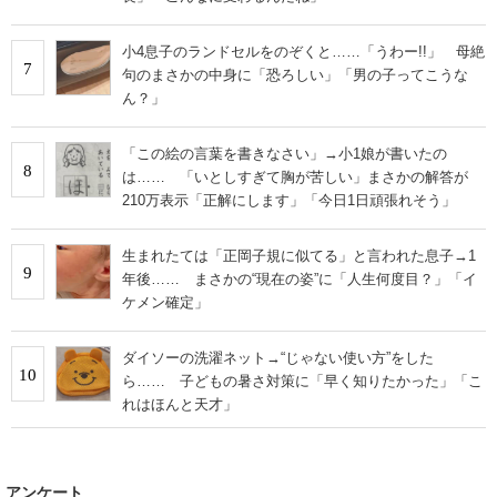
小4息子のランドセルをのぞくと……「うわー!!」 母絶
7
句のまさかの中身に「恐ろしい」「男の子ってこうな
ん？」
「この絵の言葉を書きなさい」→小1娘が書いたの
8
は…… 「いとしすぎて胸が苦しい」まさかの解答が
210万表示「正解にします」「今日1日頑張れそう」
生まれたては「正岡子規に似てる」と言われた息子→1
9
年後…… まさかの“現在の姿”に「人生何度目？」「イ
ケメン確定」
ダイソーの洗濯ネット→“じゃない使い方”をした
10
ら…… 子どもの暑さ対策に「早く知りたかった」「こ
れはほんと天才」
アンケート