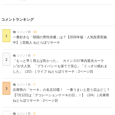
コメントランキング
コメント数：
21
1
一番好きな「韓国の男性俳優」は？【2026年版・人気投票実施
中】 | 芸能人 ねとらぼリサーチ
コメント数：
7
2
「もっと早く買えば良かった」 カインズの“車内遮光カーテ
ン”が大人気 「プライバシーも保てて安心」「ぐっすり眠れま
した」（2/2） | ライフ ねとらぼリサーチ：2ページ目
コメント数：
7
3
兵庫県の「ケーキ」の名店10選！ 一番うまいと思う店はどこ？
【7月12日は「デコレーションケーキの日」！】（2/4） | 兵庫県
ねとらぼリサーチ：2ページ目
コメント数：
5