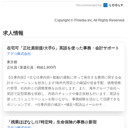
Recommended by
Copyright © ITmedia Inc. All Rights Reserved.
求人情報
在宅可「正社員前提/大手G」英語を使った事務・会計サポート
アデコ株式会社
東京都
正社員 / 派遣社員：時給1,800円
【仕事内容】<主な仕事内容> 船舶の運航に伴って発生する費用に関する会
計オペレーションを担当します!海外代理店との確認や送金手配、債権債務
の管理、社内外との調整業務をお任せします。また、海外グループ会社へ
英語で定型業務を依頼し、内容のチェックや修正依頼も行います。英語を
使ったコミュニケーションを取りながら、事務経験を活かして活躍できる
ポジションです。 <仕事内容の補足> <補足>英語はメールやチ...
「残業ほぼなし/17時定時」生命保険の事務@新宿
アデコ株式会社