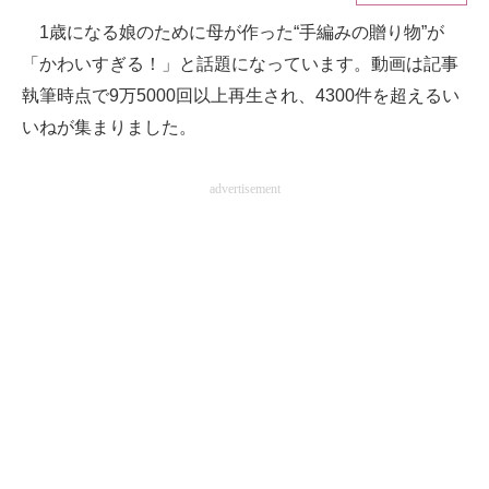
1歳になる娘のために母が作った“手編みの贈り物”が
ITの今と未来を見通す
「かわいすぎる！」と話題になっています。動画は記事
スマホと通信の最新トレンド
執筆時点で9万5000回以上再生され、4300件を超えるい
いねが集まりました。
進化するPCとデバイスの未来
好きが集まる 比べて選べる
advertisement
ビジネスと働き方のヒント
AI活用のいまが分かる
企業ITのトレンドを詳説
経営リーダーのコミュニティ
マーケ×ITの今がよく分かる
ITエンジニア向け専門サイト