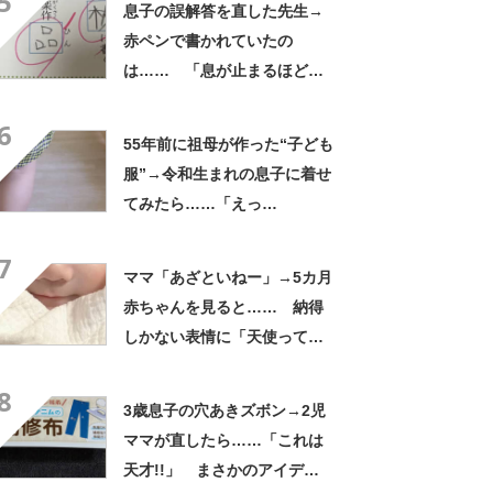
5
息子の誤解答を直した先生→
赤ペンで書かれていたの
は…… 「息が止まるほど笑
った」まさかの光景に「先生
6
もお疲れですな」
55年前に祖母が作った“子ども
服”→令和生まれの息子に着せ
てみたら……「えっ
ー!!」 “驚きの姿”に「半世
7
紀過ぎてるとは思えない」
ママ「あざといねー」→5カ月
赤ちゃんを見ると…… 納得
しかない表情に「天使ってい
るんだ」「イチコロです」
8
「投げ銭してもいいです
3歳息子の穴あきズボン→2児
か？」
ママが直したら……「これは
天才!!」 まさかのアイデア