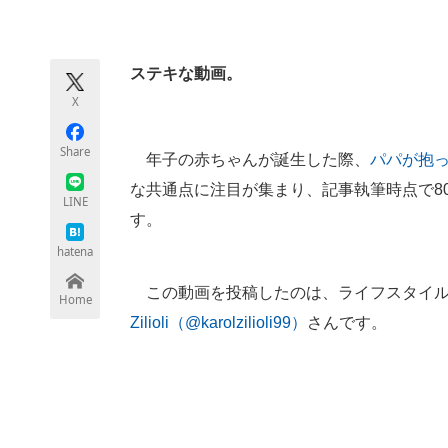
モノづくり技術者専門サイト
エレクトロ
ステキな動画。
X
ちょっと気になるネットの話題
Share
年子の赤ちゃんが誕生した際、
パパが抱
な共通点に注目が集まり、記事執筆時点で8
LINE
す。
hatena
この動画を投稿したのは、ライフスタイル
Home
Zilioli（@karolzilioli99）
さんです。