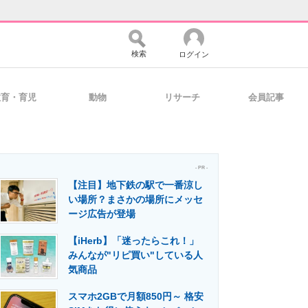
検索
ログイン
教育・育児
動物
リサーチ
会員記事
バイスの未来
好きが集まる 比べて選べる
- PR -
【注目】地下鉄の駅で一番涼し
コミュニティ
マーケ×ITの今がよく分かる
い場所？まさかの場所にメッセ
ージ広告が登場
【iHerb】「迷ったらこれ！」
・活用を支援
みんなが"リピ買い"している人
気商品
スマホ2GBで月額850円～ 格安