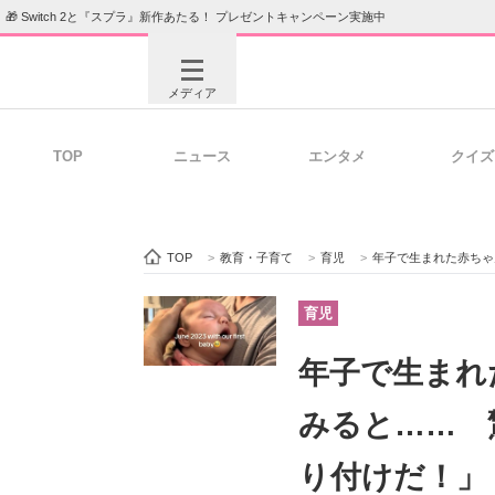
🎁 Switch 2と『スプラ』新作あたる！ プレゼントキャンペーン実施中
メディア
TOP
ニュース
エンタメ
クイズ
注目記事を集めた総合ページ
ITの今
TOP
>
教育・子育て
>
育児
>
年子で生まれた赤ちゃん、第
ビジネスと働き方のヒント
AI活用
育児
年子で生まれ
ITエンジニア向け専門サイト
企業向けI
みると…… 
り付けだ！」