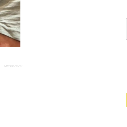
advertisement