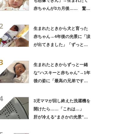
も想像できん」→生まれたて
赤ちゃんが3カ月後…… 驚き
の成長姿に「信じられない」
2
「ただの天使か」
生まれたときから犬と育った
赤ちゃん→4年後の光景に「涙
が出てきました」「ずっと見
守ってるんだな」
3
生まれたときからずっと一緒
な“ハスキーと赤ちゃん”→1年
後の姿に「最高の兄弟です
ね」「アカン泣いてまう」
4
3児ママが回し終えた洗濯機を
開けたら……「これは…」
肝が冷える“まさかの光景”に
「お疲れ様です」「すごい」