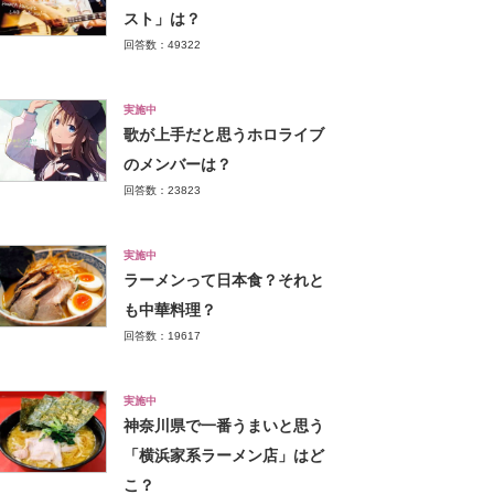
スト」は？
回答数：49322
実施中
歌が上手だと思うホロライブ
のメンバーは？
回答数：23823
実施中
ラーメンって日本食？それと
も中華料理？
回答数：19617
実施中
神奈川県で一番うまいと思う
「横浜家系ラーメン店」はど
こ？