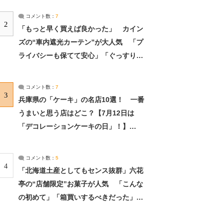
コメント数：
7
2
「もっと早く買えば良かった」 カイン
ズの“車内遮光カーテン”が大人気 「プ
ライバシーも保てて安心」「ぐっすり眠
れました」（2/2） | ライフ ねとらぼリ
サーチ：2ページ目
コメント数：
7
3
兵庫県の「ケーキ」の名店10選！ 一番
うまいと思う店はどこ？【7月12日は
「デコレーションケーキの日」！】
（2/4） | 兵庫県 ねとらぼリサーチ：2ペ
ージ目
コメント数：
5
4
「北海道土産としてもセンス抜群」六花
亭の“店舗限定”お菓子が人気 「こんな
の初めて」「箱買いするべきだった」
（1/2） | 北海道 ねとらぼリサーチ