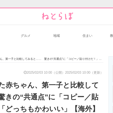
グルメ
地域
住まい
と未来を見通す
スマホと通信の最新トレンド
進化するPCとデ
一子と比較してみると…… 驚きの“共通点”に「コピー／貼り付けだ！」「どっちもかわいい」【海外】
のいまが分かる
企業ITのトレンドを詳説
経営リーダーの
2025/02/03 10:00（公開）
2025/02/03 10:00（更新）
た赤ちゃん、第一子と比較して
T製品の総合サイト
IT製品の技術・比較・事例
製造業のIT導入
驚きの“共通点”に「コピー／貼
「どっちもかわいい」【海外】