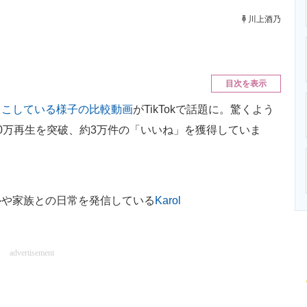
ニクス専門サイト
電子設計の基本と応用
エネルギーの専
川上酒乃
目次を表示
っこしている様子の比較動画
がTikTokで話題に。驚くよう
0万再生を突破、約3万件の「いいね」を獲得していま
や家族との日常を発信している
Karol
advertisement