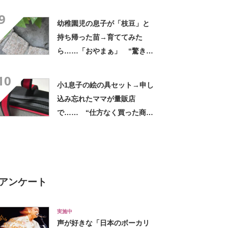
に「真似したすぎる」「素
9
敵」
幼稚園児の息子が「枝豆」と
持ち帰った苗→育ててみた
ら……「おやまぁ」 “驚きの
光景”に「夏だーって感じ」
10
小1息子の絵の具セット→申し
込み忘れたママが量販店
で…… “仕方なく買った商
品”に「こういうのがいい」
「オンリーワンでかっこい
い」
アンケート
実施中
声が好きな「日本のボーカリ