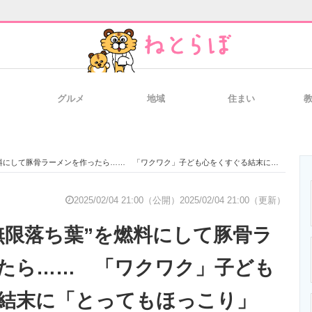
グルメ
地域
住まい
と未来を見通す
スマホと通信の最新トレンド
進化するPCとデ
して豚骨ラーメンを作ったら…… 「ワクワク」子ども心をくすぐる結末に「とってもほっこり」
のいまが分かる
企業ITのトレンドを詳説
経営リーダーの
2025/02/04 21:00（公開）
2025/02/04 21:00（更新）
無限落ち葉”を燃料にして豚骨ラ
T製品の総合サイト
IT製品の技術・比較・事例
製造業のIT導入
たら…… 「ワクワク」子ども
結末に「とってもほっこり」