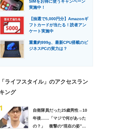
SIMをお得に使うキャンペーン
門メディア
建設×テクノロジーの最前線
実施中！
【抽選で5,000円分】Amazonギ
フトカードが当たる！読者アン
ケート実施中
重量約999g、最新CPU搭載のビ
ジネスPCの実力は？
「ライフスタイル」のアクセスラン
キング
1
自衛隊員だった25歳男性→10
年後……「マジで何があった
の？」 衝撃の“現在の姿”が