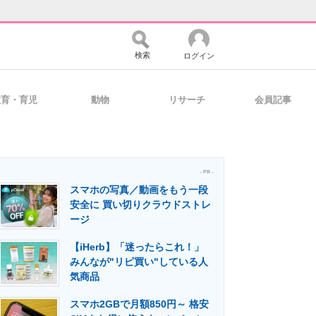
検索
ログイン
教育・育児
動物
リサーチ
会員記事
バイスの未来
好きが集まる 比べて選べる
- PR -
スマホの写真／動画をもう一段
コミュニティ
マーケ×ITの今がよく分かる
安全に 買い切りクラウドストレ
ージ
【iHerb】「迷ったらこれ！」
・活用を支援
みんなが"リピ買い"している人
気商品
スマホ2GBで月額850円～ 格安