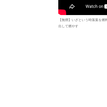
【無煙】いざという時落葉を燃
出して燃やす