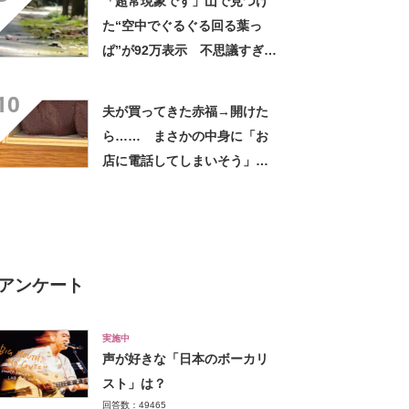
「超常現象です」山で見つけ
た“空中でぐるぐる回る葉っ
ぱ”が92万表示 不思議すぎる
光景に驚がく「神のお遊びか
10
と」
夫が買ってきた赤福→開けた
ら…… まさかの中身に「お
店に電話してしまいそう」
「さすがに初めて見ました
笑」と107万表示
アンケート
実施中
声が好きな「日本のボーカリ
スト」は？
回答数：49465