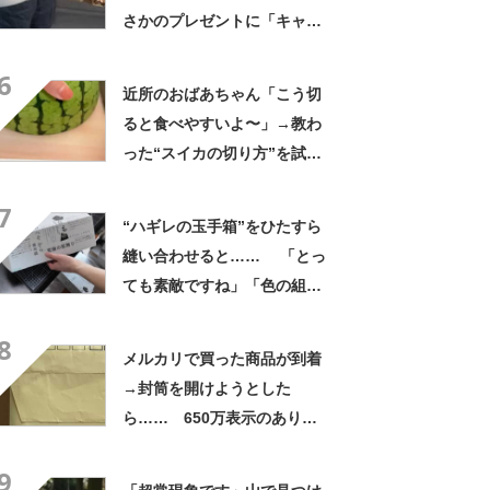
さかのプレゼントに「キャー
ーー！！」「2年後に絶対に真
6
似したい」
近所のおばあちゃん「こう切
ると食べやすいよ〜」→教わ
った“スイカの切り方”を試し
てみると…… 目からウロコ
7
の光景に「やってみます」
“ハギレの玉手箱”をひたすら
縫い合わせると…… 「とっ
ても素敵ですね」「色の組み
合わせがセンスいい」
8
メルカリで買った商品が到着
→封筒を開けようとした
ら…… 650万表示のありえ
ない光景に「完全に想定外す
9
ぎて笑った」「何者？」