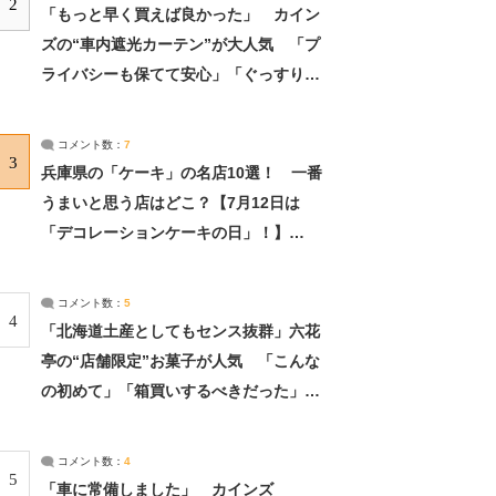
2
「もっと早く買えば良かった」 カイン
ズの“車内遮光カーテン”が大人気 「プ
ライバシーも保てて安心」「ぐっすり眠
れました」（2/2） | ライフ ねとらぼリ
サーチ：2ページ目
コメント数：
7
3
兵庫県の「ケーキ」の名店10選！ 一番
うまいと思う店はどこ？【7月12日は
「デコレーションケーキの日」！】
（2/4） | 兵庫県 ねとらぼリサーチ：2ペ
ージ目
コメント数：
5
4
「北海道土産としてもセンス抜群」六花
亭の“店舗限定”お菓子が人気 「こんな
の初めて」「箱買いするべきだった」
（1/2） | 北海道 ねとらぼリサーチ
コメント数：
4
5
「車に常備しました」 カインズ