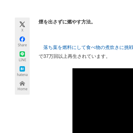
モノづくり技術者専門サイト
エレクトロ
煙を出さずに燃やす方法。
X
ちょっと気になるネットの話題
Share
落ち葉を燃料にして食べ物の煮炊きに挑
で37万回以上再生されています。
LINE
hatena
Home