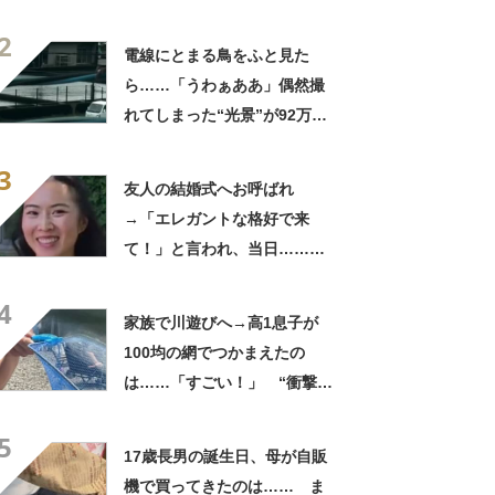
180万再生「別人…？」「好
2
きに生きんしゃい」
電線にとまる鳥をふと見た
ら……「うわぁああ」偶然撮
れてしまった“光景”が92万再
生「自然は過酷」
3
友人の結婚式へお呼ばれ
→「エレガントな格好で来
て！」と言われ、当日……ま
さかの参列姿に「いやすごお
4
おお！」「天才」【海外】
家族で川遊びへ→高1息子が
100均の網でつかまえたの
は……「すごい！」 “衝撃の
光景”に「めっちゃ大きい！」
5
「楽しそう」
17歳長男の誕生日、母が自販
機で買ってきたのは…… ま