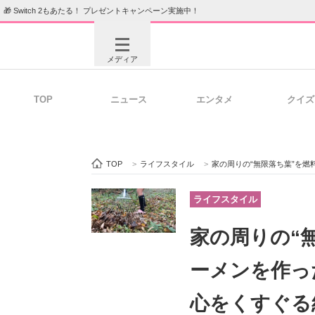
🎁 Switch 2もあたる！ プレゼントキャンペーン実施中！
メディア
TOP
ニュース
エンタメ
クイズ
注目記事を集めた総合ページ
ITの今
TOP
>
ライフスタイル
>
家の周りの“無限落ち葉”を燃料に
ビジネスと働き方のヒント
AI活用
ライフスタイル
家の周りの“
ITエンジニア向け専門サイト
企業向けI
ーメンを作っ
心をくすぐる