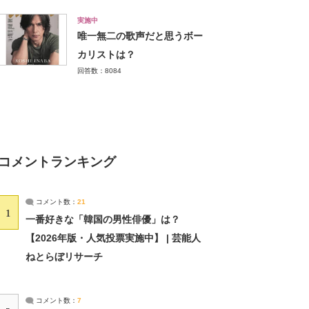
実施中
唯一無二の歌声だと思うボー
カリストは？
回答数：8084
コメントランキング
コメント数：
21
1
一番好きな「韓国の男性俳優」は？
【2026年版・人気投票実施中】 | 芸能人
ねとらぼリサーチ
コメント数：
7