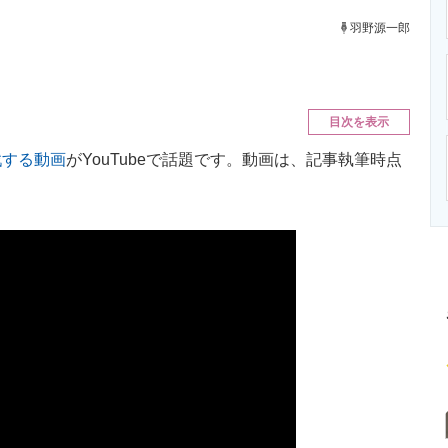
ニクス専門サイト
電子設計の基本と応用
エネルギーの専
羽野源一郎
目次を表示
戦する動画
がYouTubeで話題です。動画は、記事執筆時点