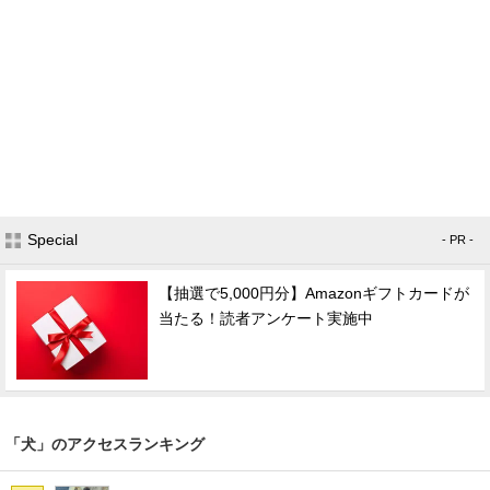
Special
- PR -
【抽選で5,000円分】Amazonギフトカードが
当たる！読者アンケート実施中
「犬」のアクセスランキング