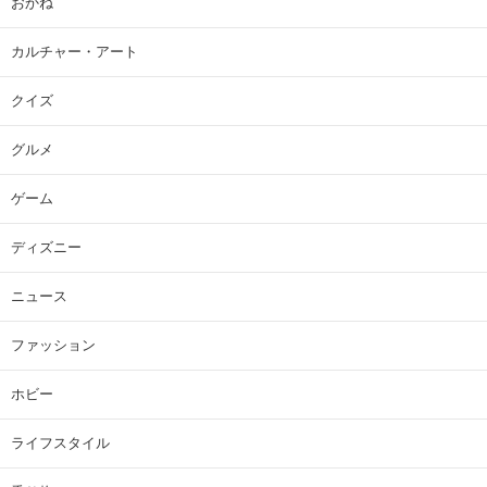
おかね
カルチャー・アート
クイズ
グルメ
ゲーム
ディズニー
ニュース
ファッション
ホビー
ライフスタイル