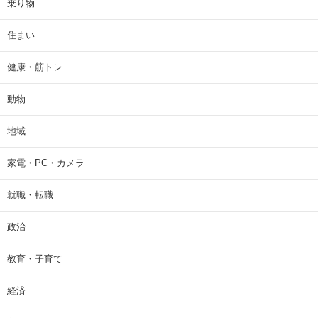
乗り物
住まい
健康・筋トレ
動物
地域
家電・PC・カメラ
就職・転職
政治
教育・子育て
経済