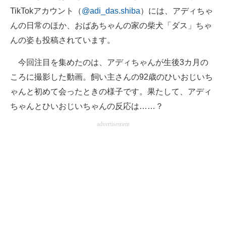
TikTokアカウント（
@adi_das.shiba
）には、アディちゃ
んの日常のほか、おばあちゃんの家の柴犬「ダス」ちゃ
んの姿も投稿されています。
今回注目を集めたのは、アディちゃんが生後3カ月の
ころに撮影した動画。飼い主さんの92歳のひいおじいち
ゃんと初めて会ったときの様子です。果たして、アディ
ちゃんとひいおじいちゃんの反応は……？
advertisement