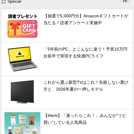
Special
- PR -
【抽選で5,000円分】Amazonギフトカードが
当たる！読者アンケート実施中
「5年前のPC」とこんなに違う！予算10万円
台前半で実現する快適PCライフ
これから選ぶ新型TVはこれ！失敗しない選び
方と、2026年夏の一押しモデル
【iHerb】「迷ったらこれ！」みんなが"リピ
買い"している人気商品