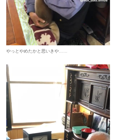
やっとやめたかと思いきや……