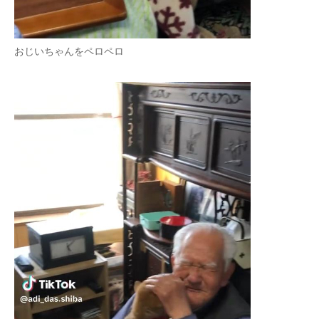
おじいちゃんをペロペロ