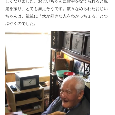
しくなりました。おじいちゃんに背中をなでられると尻
尾を振り、とても満足そうです。散々なめられたおじい
ちゃんは、最後に「犬が好きな人をわかっちょる」とつ
ぶやくのでした。