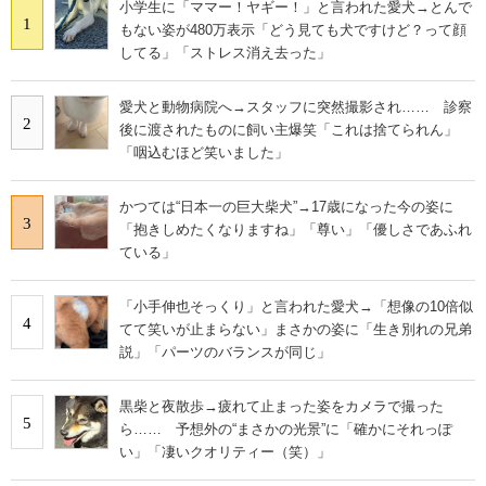
小学生に「ママー！ヤギー！」と言われた愛犬→とんで
1
もない姿が480万表示「どう見ても犬ですけど？って顔
してる」「ストレス消え去った」
愛犬と動物病院へ→スタッフに突然撮影され…… 診察
2
後に渡されたものに飼い主爆笑「これは捨てられん」
「咽込むほど笑いました」
かつては“日本一の巨大柴犬”→17歳になった今の姿に
3
「抱きしめたくなりますね」「尊い」「優しさであふれ
ている」
「小手伸也そっくり」と言われた愛犬→「想像の10倍似
4
てて笑いが止まらない」まさかの姿に「生き別れの兄弟
説」「パーツのバランスが同じ」
黒柴と夜散歩→疲れて止まった姿をカメラで撮った
5
ら…… 予想外の“まさかの光景”に「確かにそれっぽ
い」「凄いクオリティー（笑）」