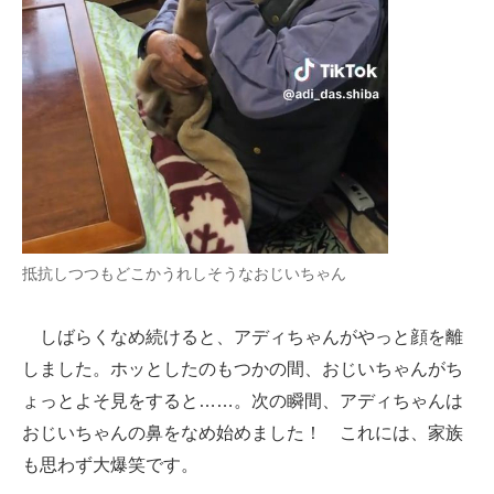
抵抗しつつもどこかうれしそうなおじいちゃん
しばらくなめ続けると、アディちゃんがやっと顔を離
しました。ホッとしたのもつかの間、おじいちゃんがち
ょっとよそ見をすると……。次の瞬間、アディちゃんは
おじいちゃんの鼻をなめ始めました！ これには、家族
も思わず大爆笑です。