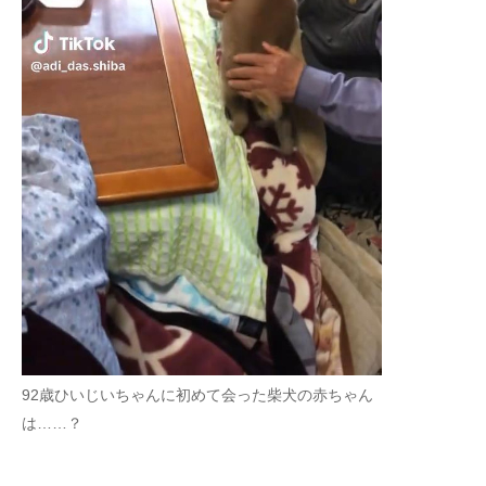
企業向けIT製品の総合サイト
IT製品の技術・比較・事例
製造業のIT導入・活用を支援
モノづくり技術者専門サイト
エレクトロニクス専門サイト
電子設計の基本と応用
エネルギーの専門メディア
建設×テクノロジーの最前線
92歳ひいじいちゃんに初めて会った柴犬の赤ちゃん
ちょっと気になるネットの話題
は……？