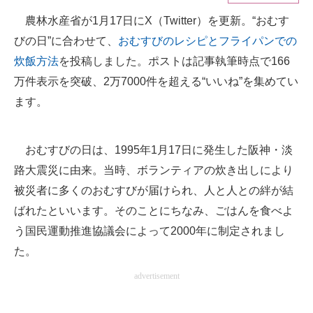
農林水産省が1月17日にX（Twitter）を更新。“おむす
ITの今と未来を見通す
びの日”に合わせて、
おむすびのレシピとフライパンでの
スマホと通信の最新トレンド
炊飯方法
を投稿しました。ポストは記事執筆時点で166
万件表示を突破、2万7000件を超える“いいね”を集めてい
進化するPCとデバイスの未来
ます。
好きが集まる 比べて選べる
おむすびの日は、1995年1月17日に発生した阪神・淡
ビジネスと働き方のヒント
路大震災に由来。当時、ボランティアの炊き出しにより
AI活用のいまが分かる
被災者に多くのおむすびが届けられ、人と人との絆が結
企業ITのトレンドを詳説
ばれたといいます。そのことにちなみ、ごはんを食べよ
う国民運動推進協議会によって2000年に制定されまし
経営リーダーのコミュニティ
た。
マーケ×ITの今がよく分かる
advertisement
ITエンジニア向け専門サイト