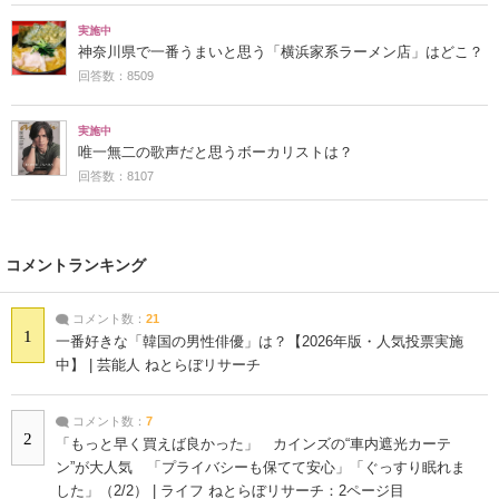
実施中
神奈川県で一番うまいと思う「横浜家系ラーメン店」はどこ？
回答数：8509
実施中
唯一無二の歌声だと思うボーカリストは？
回答数：8107
コメントランキング
コメント数：
21
1
一番好きな「韓国の男性俳優」は？【2026年版・人気投票実施
中】 | 芸能人 ねとらぼリサーチ
コメント数：
7
2
「もっと早く買えば良かった」 カインズの“車内遮光カーテ
ン”が大人気 「プライバシーも保てて安心」「ぐっすり眠れま
した」（2/2） | ライフ ねとらぼリサーチ：2ページ目