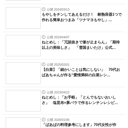
公開 2024/03/13
もやしをチンしてあえるだけ！ 耐熱容器1つで
作れる簡単おつまみ「ツナマヨもやし」...
公開 2024/04/07
ねとめし：「冗談抜きで箸が止まらん」「期待
以上の美味しさ」 「雪国まいたけ」公式...
公開 2025/02/01
【白菜】「細かいことは気にしない」 70代お
ばあちゃんが作る“愛情満杯の白菜レシ...
公開 2023/04/22
ねとめし：「お手軽」「とんでもないおいし
さ」 塩昆布×豚バラで作るレンチンレシピ...
公開 2026/01/06
「ばあばの料理参考にします」70代女性が作