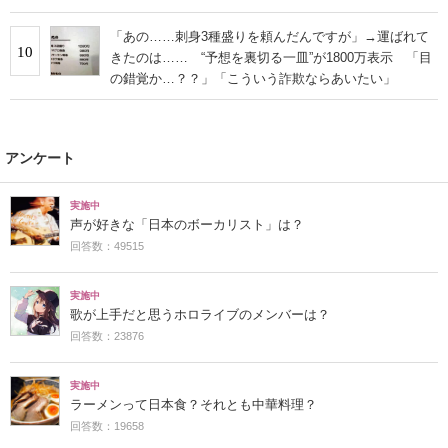
「あの……刺身3種盛りを頼んだんですが」→運ばれて
10
きたのは…… “予想を裏切る一皿”が1800万表示 「目
の錯覚か…？？」「こういう詐欺ならあいたい」
アンケート
実施中
声が好きな「日本のボーカリスト」は？
回答数：49515
実施中
歌が上手だと思うホロライブのメンバーは？
回答数：23876
実施中
ラーメンって日本食？それとも中華料理？
回答数：19658