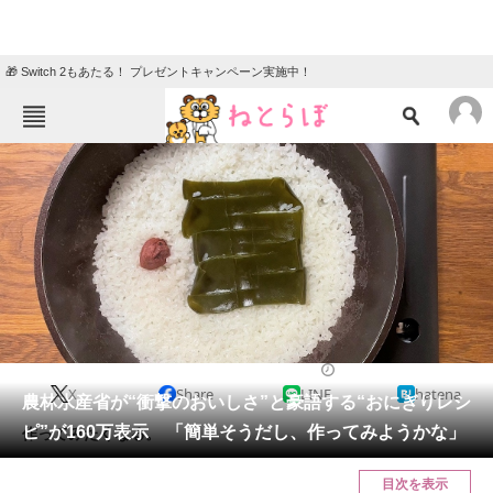
🎁 Switch 2もあたる！ プレゼントキャンペーン実施中！
ねとらぼメニュー
TOP
ニュース
エンタメ
クイズ
グルメ
地域
住まい
教育・育児
動物
リサーチ
グルメ
2025/02/09 11:00（公開）
X
Share
LINE
hatena
会員記事
農林水産省が“衝撃のおいしさ”と豪語する“おにぎりレシ
ピ”が160万表示 「簡単そうだし、作ってみようかな」
作ってみたくなる。
メディア
目次を表示
注目記事を集めた総合ページ