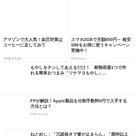
アマゾンで大人気！血圧対策は
スマホ2GBで月額850円～ 格安
コーヒーに足してみて
SIMをお得に使うキャンペーン
実施中！
PR(森永乳業)
PR(IIJmio)
もやしをチンしてあえるだけ！ 耐熱容器1つで作
れる簡単おつまみ「ツナマヨもやし」...
FPが解説！Apple製品を分割手数料0円で入手する
方法とは？
PR(Fav-Log)
ねとめし：「冗談抜きで箸が止まらん」「期待以上