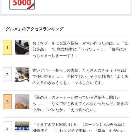
「グルメ」のアクセスランキング
おうちプールに友達を招待→ママが作ったのは……「全
1
部最高」 “圧巻の料理”に「うっひょ～！」「勝手にお
っじゃまっしまーーす！」
古いアパート暮らしの夫婦、たくさんのきゅうりを2日
2
で使い切ると…… 手軽でおいしそうな料理に「よくあ
の大量のきゅうりを」「マネしたいです」
「萩の月」のメーカーが作っている洋菓子→開けた
3
ら…… 「なんで誰も教えてくれなかったんだ」驚きの
中身に「バレたか」「えっ食べたい」
「うますぎて1億個いける」【ローソン】268円商品に
4
SNS沸く 「これはガチで美味い」「毎食これがいい」