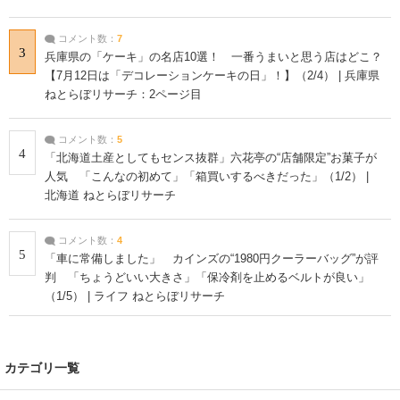
コメント数：
7
3
兵庫県の「ケーキ」の名店10選！ 一番うまいと思う店はどこ？
【7月12日は「デコレーションケーキの日」！】（2/4） | 兵庫県
ねとらぼリサーチ：2ページ目
コメント数：
5
4
「北海道土産としてもセンス抜群」六花亭の“店舗限定”お菓子が
人気 「こんなの初めて」「箱買いするべきだった」（1/2） |
北海道 ねとらぼリサーチ
コメント数：
4
5
「車に常備しました」 カインズの“1980円クーラーバッグ”が評
判 「ちょうどいい大きさ」「保冷剤を止めるベルトが良い」
（1/5） | ライフ ねとらぼリサーチ
カテゴリ一覧