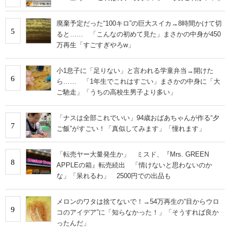
廃棄予定だった“100キロ”の巨大スイカ→8時間かけて切
5
ると…… 「こんなの初めて見た」まさかの中身が450
万再生「すごすぎやろw」
小1息子に「足りない」と言われる学童弁当→開けた
6
ら…… 「1年生でこれはすごい」まさかの中身に「大
ご馳走」「うちの高校生男子より多い」
「ナスは全部これでいい」94歳おばあちゃんが作る“夕
7
ご飯”がすごい！「真似してみます」「憧れます」
「転売ヤー大量発生か」 ミスド、『Mrs. GREEN
8
APPLEの箱』転売続出 「情けないと思わないのか
な」「呆れるわ」 2500円での出品も
メロンのワタは捨てないで！→54万再生の“目からウロ
9
コのアイデア”に「知らなかった！」「そうすれば良か
ったんだ」