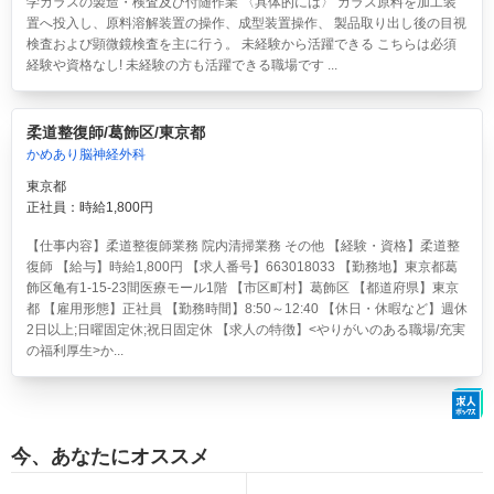
学ガラスの製造・検査及び付随作業 〈具体的には〉 ガラス原料を加工装
置へ投入し、原料溶解装置の操作、成型装置操作、 製品取り出し後の目視
検査および顕微鏡検査を主に行う。 未経験から活躍できる こちらは必須
経験や資格なし! 未経験の方も活躍できる職場です ...
柔道整復師/葛飾区/東京都
かめあり脳神経外科
東京都
正社員：時給1,800円
【仕事内容】柔道整復師業務 院内清掃業務 その他 【経験・資格】柔道整
復師 【給与】時給1,800円 【求人番号】663018033 【勤務地】東京都葛
飾区亀有1-15-23間医療モール1階 【市区町村】葛飾区 【都道府県】東京
都 【雇用形態】正社員 【勤務時間】8:50～12:40 【休日・休暇など】週休
2日以上;日曜固定休;祝日固定休 【求人の特徴】<やりがいのある職場/充実
の福利厚生>か...
今、あなたにオススメ