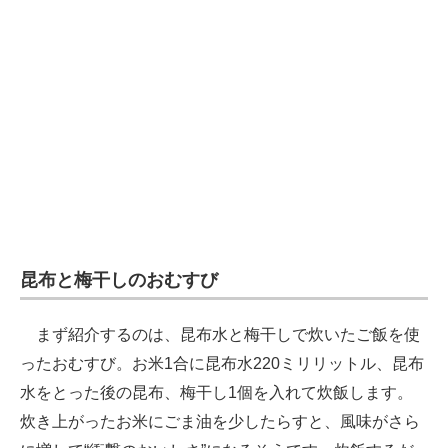
企業向けIT製品の総合サイト
IT製品の技術・比較・事例
製造業のIT導入・活用を支援
モノづくり技術者専門サイト
エレクトロニクス専門サイト
電子設計の基本と応用
昆布と梅干しのおむすび
エネルギーの専門メディア
建設×テクノロジーの最前線
まず紹介するのは、昆布水と梅干しで炊いたご飯を使
ったおむすび。お米1合に昆布水220ミリリットル、昆布
ちょっと気になるネットの話題
水をとった後の昆布、梅干し1個を入れて炊飯します。
炊き上がったお米にごま油を少したらすと、風味がさら