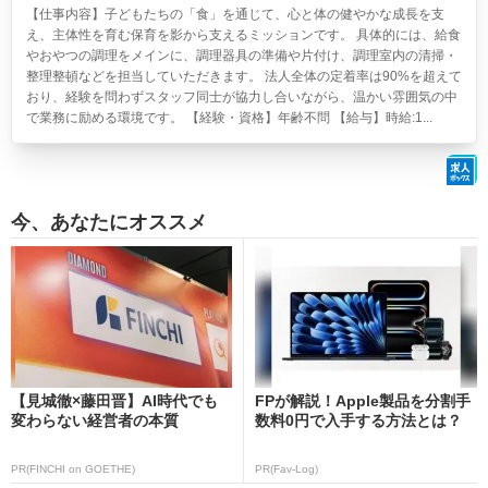
【仕事内容】子どもたちの「食」を通じて、心と体の健やかな成長を支
え、主体性を育む保育を影から支えるミッションです。 具体的には、給食
やおやつの調理をメインに、調理器具の準備や片付け、調理室内の清掃・
整理整頓などを担当していただきます。 法人全体の定着率は90%を超えて
おり、経験を問わずスタッフ同士が協力し合いながら、温かい雰囲気の中
で業務に励める環境です。 【経験・資格】年齢不問 【給与】時給:1...
今、あなたにオススメ
【見城徹×藤田晋】AI時代でも
FPが解説！Apple製品を分割手
変わらない経営者の本質
数料0円で入手する方法とは？
PR(FINCHI on GOETHE)
PR(Fav-Log)