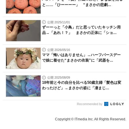
と……「ひーーーー」 “まさかの悲劇...
公開 2025/11/01
ずーーっと「小鳥」だと思っていたキッチン用
品→「あれ！？」 まさかの正体に「ショ...
公開 2026/05/16
ママ「悔いはありません」→ハーフバースデー
で娘に着せた“まさかの衣装”に「武器を...
公開 2025/08/09
18年前と今の自分を比べる50歳主婦「髪色は変
わったけど」→まさかの姿に「凄まじ...
Recommended by
Copyright © ITmedia Inc. All Rights Reserved.