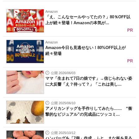
Amazon
「え、こんなセールやってたの？」80％OFF以
上が続々登場！Amazonの本気が...
PR
Amazon
Amazon今日も見逃せない！80%OFF以上が
続々登場
PR
公開 2026/06/03
ママ「生まれて7日の娘です」→信じられない姿
に大反響「え？待って？」「これは美し...
公開 2025/06/10
アメリカンドッグを手作りしてみたら…… “衝
撃的なビジュアル”の完成品にツッコミ...
公開 2025/10/12
ハンバーグを「7個」作成→ふと、まな板を見る