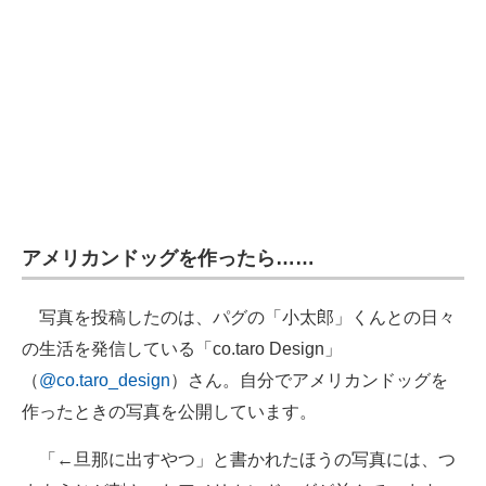
企業向けIT製品の総合サイト
IT製品の技術・比較・事例
製造業のIT導入・活用を支援
モノづくり技術者専門サイト
エレクトロニクス専門サイト
アメリカンドッグを作ったら……
電子設計の基本と応用
エネルギーの専門メディア
写真を投稿したのは、パグの「小太郎」くんとの日々
の生活を発信している「co.taro Design」
建設×テクノロジーの最前線
（
@co.taro_design
）さん。自分でアメリカンドッグを
ちょっと気になるネットの話題
作ったときの写真を公開しています。
「←旦那に出すやつ」と書かれたほうの写真には、つ