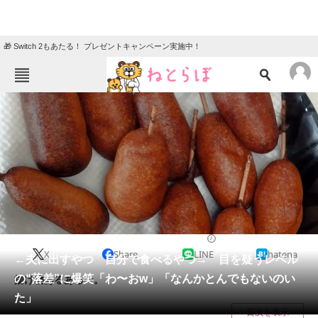
🎁 Switch 2もあたる！ プレゼントキャンペーン実施中！
ねとらぼメニュー
TOP
ニュース
エンタメ
クイズ
グルメ
地域
住まい
教育・育児
動物
リサーチ
ライフスタイル
2025/02/11 14:00（公開）
X
Share
LINE
hatena
会員記事
←夫に出すやつ 自分で食べるやつ→ 目を疑うレベル
の“落差”に爆笑「わ〜おw」「なんかとんでもないのい
揚げ物あるある〜。
メディア
た」
目次を表示
注目記事を集めた総合ページ