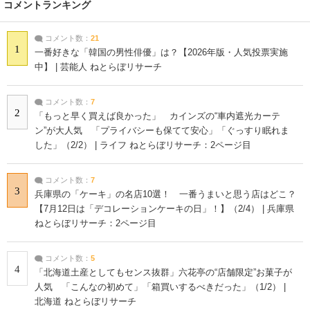
コメントランキング
コメント数：
21
1
一番好きな「韓国の男性俳優」は？【2026年版・人気投票実施
中】 | 芸能人 ねとらぼリサーチ
コメント数：
7
2
「もっと早く買えば良かった」 カインズの“車内遮光カーテ
ン”が大人気 「プライバシーも保てて安心」「ぐっすり眠れま
した」（2/2） | ライフ ねとらぼリサーチ：2ページ目
コメント数：
7
3
兵庫県の「ケーキ」の名店10選！ 一番うまいと思う店はどこ？
【7月12日は「デコレーションケーキの日」！】（2/4） | 兵庫県
ねとらぼリサーチ：2ページ目
コメント数：
5
4
「北海道土産としてもセンス抜群」六花亭の“店舗限定”お菓子が
人気 「こんなの初めて」「箱買いするべきだった」（1/2） |
北海道 ねとらぼリサーチ