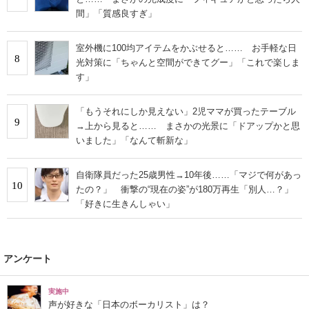
間」「質感良すぎ」
室外機に100均アイテムをかぶせると…… お手軽な日
8
光対策に「ちゃんと空間ができてグー」「これで楽しま
す」
「もうそれにしか見えない」2児ママが買ったテーブル
9
→上から見ると…… まさかの光景に「ドアップかと思
いました」「なんて斬新な」
自衛隊員だった25歳男性→10年後……「マジで何があっ
10
たの？」 衝撃の“現在の姿”が180万再生「別人…？」
「好きに生きんしゃい」
アンケート
実施中
声が好きな「日本のボーカリスト」は？