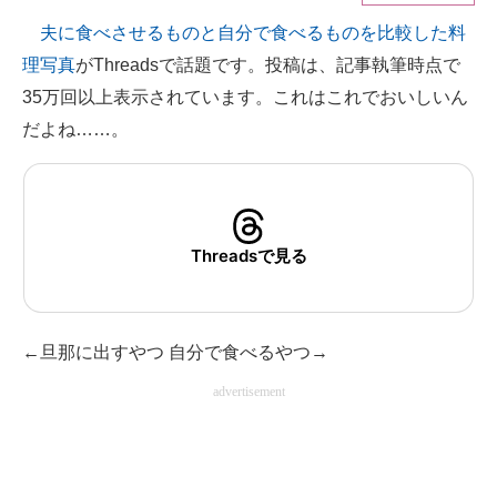
夫に食べさせるものと自分で食べるものを比較した料
ITの今と未来を見通す
理写真
がThreadsで話題です。投稿は、記事執筆時点で
スマホと通信の最新トレンド
35万回以上表示されています。これはこれでおいしいん
だよね……。
進化するPCとデバイスの未来
好きが集まる 比べて選べる
ビジネスと働き方のヒント
Threadsで見る
AI活用のいまが分かる
企業ITのトレンドを詳説
←旦那に出すやつ 自分で食べるやつ→
経営リーダーのコミュニティ
advertisement
マーケ×ITの今がよく分かる
ITエンジニア向け専門サイト