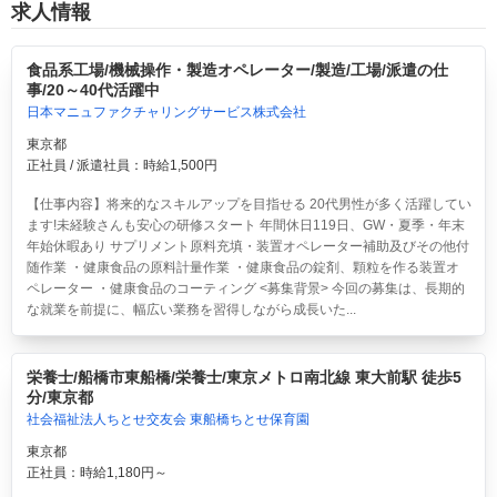
求人情報
食品系工場/機械操作・製造オペレーター/製造/工場/派遣の仕
事/20～40代活躍中
日本マニュファクチャリングサービス株式会社
東京都
正社員 / 派遣社員：時給1,500円
【仕事内容】将来的なスキルアップを目指せる 20代男性が多く活躍してい
ます!未経験さんも安心の研修スタート 年間休日119日、GW・夏季・年末
年始休暇あり サプリメント原料充填・装置オペレーター補助及びその他付
随作業 ・健康食品の原料計量作業 ・健康食品の錠剤、顆粒を作る装置オ
ペレーター ・健康食品のコーティング <募集背景> 今回の募集は、長期的
な就業を前提に、幅広い業務を習得しながら成長いた...
栄養士/船橋市東船橋/栄養士/東京メトロ南北線 東大前駅 徒歩5
分/東京都
社会福祉法人ちとせ交友会 東船橋ちとせ保育園
東京都
正社員：時給1,180円～