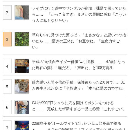
ライブに行く道中でサンダルが崩壊→裸足で困っていた
2
ら…… 「かっこ良すぎ」まさかの展開に感動「こうい
う人に私もなりたい」
草刈り中に見つけた葉っぱ→「まさかな」と思いつつ抜
3
いたら…… 驚きの正体に「お宝やね」「生命力すご
い」
平成の“元仮面ライダー俳優”→引退後…… 47歳になっ
4
た現在の姿に「嘘だろ」「声出た」と108万再生
眼光鋭い人間不信の子猫→保護後たった2カ月で……31
5
万再生された姿に「全然違う」「本当に愛の力ですね」
GUの990円Tシャツに穴を開けてボタンをつける
6
と…… 完成した斬新すぎる一品に称賛「これすごい」
22歳息子を“オールマイト”にしたい母→顔を黒で塗る
7
と…… まさかの完成度に「フィギュアかと思ったら人