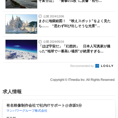
ぞ富士山」 “衝撃の1枚”に反響「松竹...
公開 2024/12/06
まさに地獄絵図！ “映えスポット”をよく見た
ら…… “思わず叫び出しそうな光景”...
公開 2024/05/16
「ほぼ宇宙だ」「幻想的」 日本人写真家が撮
った“地球で一番高い場所”が絶景すぎる...
Recommended by
Copyright © ITmedia Inc. All Rights Reserved.
求人情報
有名映像制作会社で社内ITサポート@赤坂5分
マンパワーグループ株式会社