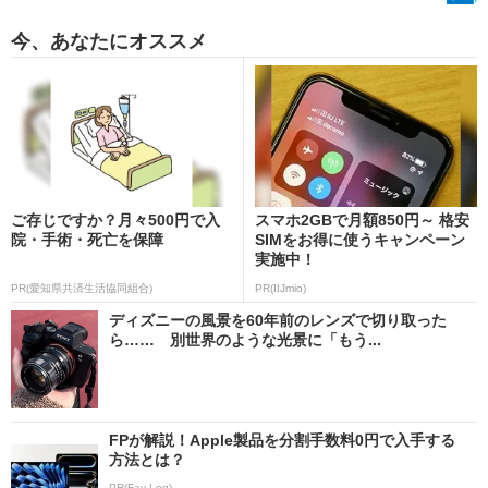
今、あなたにオススメ
ご存じですか？月々500円で入
スマホ2GBで月額850円～ 格安
院・手術・死亡を保障
SIMをお得に使うキャンペーン
実施中！
PR(愛知県共済生活協同組合)
PR(IIJmio)
ディズニーの風景を60年前のレンズで切り取った
ら…… 別世界のような光景に「もう...
FPが解説！Apple製品を分割手数料0円で入手する
方法とは？
PR(Fav-Log)