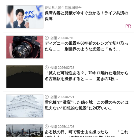
愛知県共済生活協同組合
保障内容と見積が今すぐ分かる！ライフ共済の
保障
PR
公開 2026/07/10
ディズニーの風景を60年前のレンズで切り取っ
たら…… 別世界のような光景に「もう...
公開 2026/02/28
「滅んだ可能性ある？」70キロ離れた場所から
名古屋駅を撮影すると…… 驚きの1枚...
公開 2025/02/21
雪化粧で“激変”した鶴ヶ城 この世のものとは
思えない“幻想的な風景”に24万いい...
公開 2025/11/08
ある秋の日、町で富士山を撮ったら……「これ