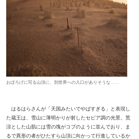
おぼろげに写る山頂に、別世界への入口がありそうな……
はるはらさんが「天国みたいでやばすぎる」と表現し
た蔵王は、雪山に薄明かりが射したセピア調の光景。荒
涼とした山肌には雪の塊がコブのように並んでおり、ま
るで異形の者がひたすら山頂に向かって行進しているか