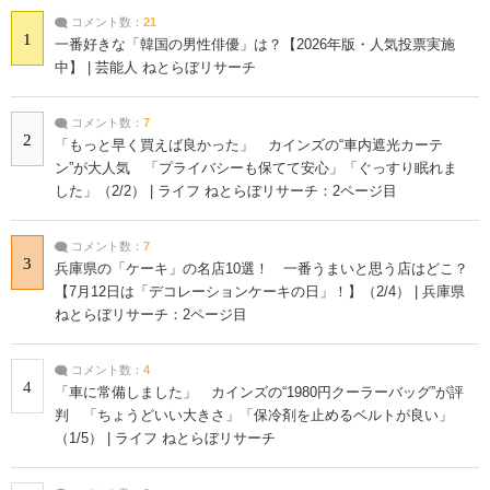
コメント数：
21
1
一番好きな「韓国の男性俳優」は？【2026年版・人気投票実施
中】 | 芸能人 ねとらぼリサーチ
コメント数：
7
2
「もっと早く買えば良かった」 カインズの“車内遮光カーテ
ン”が大人気 「プライバシーも保てて安心」「ぐっすり眠れま
した」（2/2） | ライフ ねとらぼリサーチ：2ページ目
コメント数：
7
3
兵庫県の「ケーキ」の名店10選！ 一番うまいと思う店はどこ？
【7月12日は「デコレーションケーキの日」！】（2/4） | 兵庫県
ねとらぼリサーチ：2ページ目
コメント数：
4
4
「車に常備しました」 カインズの“1980円クーラーバッグ”が評
判 「ちょうどいい大きさ」「保冷剤を止めるベルトが良い」
（1/5） | ライフ ねとらぼリサーチ