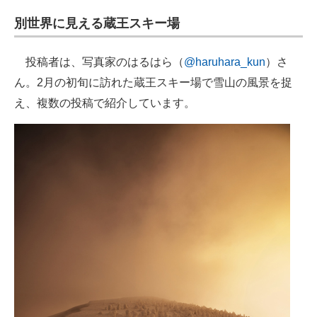
企業向けIT製品の総合サイト
別世界に見える蔵王スキー場
IT製品の技術・比較・事例
投稿者は、写真家のはるはら（
@haruhara_kun
）さ
製造業のIT導入・活用を支援
ん。2月の初旬に訪れた蔵王スキー場で雪山の風景を捉
え、複数の投稿で紹介しています。
モノづくり技術者専門サイト
エレクトロニクス専門サイト
電子設計の基本と応用
エネルギーの専門メディア
建設×テクノロジーの最前線
ちょっと気になるネットの話題