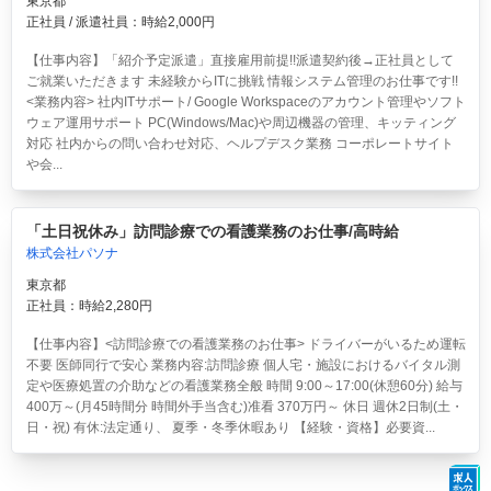
東京都
正社員 / 派遣社員：時給2,000円
【仕事内容】「紹介予定派遣」直接雇用前提!!派遣契約後→正社員として
ご就業いただきます 未経験からITに挑戦 情報システム管理のお仕事です!!
<業務内容> 社内ITサポート/ Google Workspaceのアカウント管理やソフト
ウェア運用サポート PC(Windows/Mac)や周辺機器の管理、キッティング
対応 社内からの問い合わせ対応、ヘルプデスク業務 コーポレートサイト
や会...
「土日祝休み」訪問診療での看護業務のお仕事/高時給
株式会社パソナ
東京都
正社員：時給2,280円
【仕事内容】<訪問診療での看護業務のお仕事> ドライバーがいるため運転
不要 医師同行で安心 業務内容:訪問診療 個人宅・施設におけるバイタル測
定や医療処置の介助などの看護業務全般 時間 9:00～17:00(休憩60分) 給与
400万～(月45時間分 時間外手当含む)准看 370万円～ 休日 週休2日制(土・
日・祝) 有休:法定通り、 夏季・冬季休暇あり 【経験・資格】必要資...