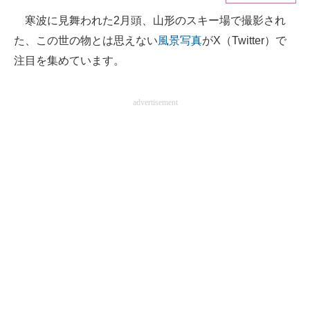
寒波に見舞われた2月頭、山形のスキー場で撮影され
ITの今と未来を見通す
た、この世の物とは思えない
風景写真
がX（Twitter）で
スマホと通信の最新トレンド
注目を集めています。
進化するPCとデバイスの未来
advertisement
好きが集まる 比べて選べる
ビジネスと働き方のヒント
AI活用のいまが分かる
企業ITのトレンドを詳説
経営リーダーのコミュニティ
マーケ×ITの今がよく分かる
ITエンジニア向け専門サイト