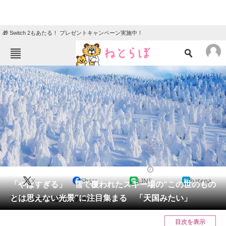
🎁 Switch 2もあたる！ プレゼントキャンペーン実施中！
ねとらぼメニュー
TOP
ニュース
エンタメ
クイズ
グルメ
地域
住まい
教育・育児
動物
リサーチ
写真
2025/02/11 07:10（公開）
X
Share
LINE
hatena
会員記事
「やばすぎる」 雪で覆われたスキー場の“この世のもの
とは思えない光景”に注目集まる 「天国みたい」
フロムゲーっぽさもある空気感。
メディア
目次を表示
注目記事を集めた総合ページ