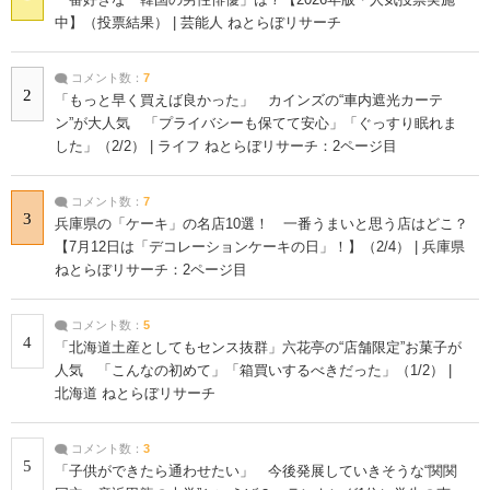
中】（投票結果） | 芸能人 ねとらぼリサーチ
コメント数：
7
2
「もっと早く買えば良かった」 カインズの“車内遮光カーテ
ン”が大人気 「プライバシーも保てて安心」「ぐっすり眠れま
した」（2/2） | ライフ ねとらぼリサーチ：2ページ目
コメント数：
7
3
兵庫県の「ケーキ」の名店10選！ 一番うまいと思う店はどこ？
【7月12日は「デコレーションケーキの日」！】（2/4） | 兵庫県
ねとらぼリサーチ：2ページ目
コメント数：
5
4
「北海道土産としてもセンス抜群」六花亭の“店舗限定”お菓子が
人気 「こんなの初めて」「箱買いするべきだった」（1/2） |
北海道 ねとらぼリサーチ
コメント数：
3
5
「子供ができたら通わせたい」 今後発展していきそうな“関関