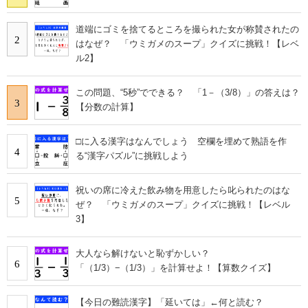
道端にゴミを捨てるところを撮られた女が称賛されたの
2
はなぜ？ 「ウミガメのスープ」クイズに挑戦！【レベ
ル2】
この問題、“5秒”でできる？ 「1－（3/8）」の答えは？
3
【分数の計算】
□に入る漢字はなんでしょう 空欄を埋めて熟語を作
4
る“漢字パズル”に挑戦しよう
祝いの席に冷えた飲み物を用意したら叱られたのはな
5
ぜ？ 「ウミガメのスープ」クイズに挑戦！【レベル
3】
大人なら解けないと恥ずかしい？
6
「（1/3）−（1/3）」を計算せよ！【算数クイズ】
【今日の難読漢字】「延いては」←何と読む？