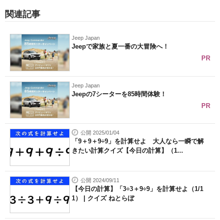
関連記事
Jeep Japan
Jeepで家族と夏一番の大冒険へ！
PR
Jeep Japan
Jeepの7シーターを85時間体験！
PR
公開 2025/01/04
「9＋9＋9÷9」を計算せよ 大人なら一瞬で解
きたい計算クイズ【今日の計算】（1...
公開 2024/09/11
【今日の計算】「3÷3＋9÷9」を計算せよ（1/1
1） | クイズ ねとらぼ