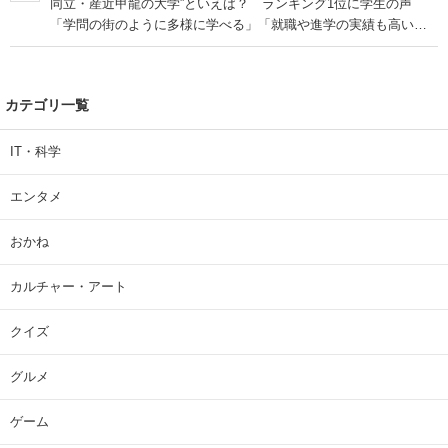
同立・産近甲龍の大学”といえば？ ランキング1位に学生の声
「学問の街のように多様に学べる」「就職や進学の実績も高い」
| 大学 ねとらぼリサーチ
カテゴリ一覧
IT・科学
エンタメ
おかね
カルチャー・アート
クイズ
グルメ
ゲーム