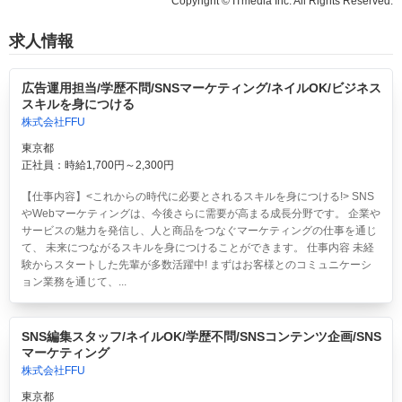
Copyright © ITmedia Inc. All Rights Reserved.
求人情報
広告運用担当/学歴不問/SNSマーケティング/ネイルOK/ビジネス
スキルを身につける
株式会社FFU
東京都
正社員：時給1,700円～2,300円
【仕事内容】<これからの時代に必要とされるスキルを身につける!> SNS
やWebマーケティングは、今後さらに需要が高まる成長分野です。 企業や
サービスの魅力を発信し、人と商品をつなぐマーケティングの仕事を通じ
て、 未来につながるスキルを身につけることができます。 仕事内容 未経
験からスタートした先輩が多数活躍中! まずはお客様とのコミュニケーシ
ョン業務を通じて、...
SNS編集スタッフ/ネイルOK/学歴不問/SNSコンテンツ企画/SNS
マーケティング
株式会社FFU
東京都