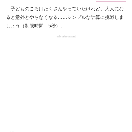
子どものころはたくさんやっていたけれど、大人にな
ITの今と未来を見通す
ると意外とやらなくなる……シンプルな計算に挑戦しま
スマホと通信の最新トレンド
しょう（制限時間：5秒）。
advertisement
進化するPCとデバイスの未来
好きが集まる 比べて選べる
ビジネスと働き方のヒント
AI活用のいまが分かる
企業ITのトレンドを詳説
経営リーダーのコミュニティ
マーケ×ITの今がよく分かる
ITエンジニア向け専門サイト