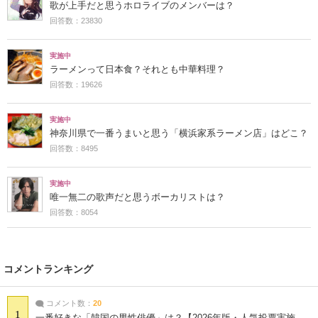
歌が上手だと思うホロライブのメンバーは？
回答数：23830
実施中
ラーメンって日本食？それとも中華料理？
回答数：19626
実施中
神奈川県で一番うまいと思う「横浜家系ラーメン店」はどこ？
回答数：8495
実施中
唯一無二の歌声だと思うボーカリストは？
回答数：8054
コメントランキング
コメント数：
20
1
一番好きな「韓国の男性俳優」は？【2026年版・人気投票実施