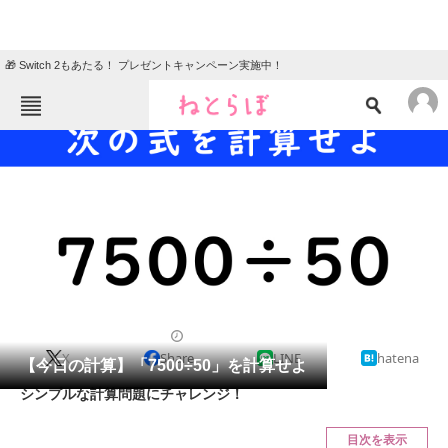
🎁 Switch 2もあたる！ プレゼントキャンペーン実施中！
ねとらぼメニュー
TOP
ニュース
エンタメ
クイズ
グルメ
地域
住まい
教育・育児
動物
リサーチ
クイズ
2025/02/16 17:15（公開）
X
Share
LINE
hatena
会員記事
【今日の計算】「7500÷50」を計算せよ
シンプルな計算問題にチャレンジ！
メディア
目次を表示
注目記事を集めた総合ページ