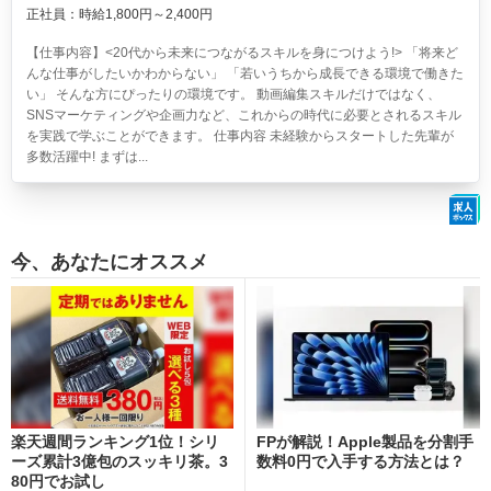
正社員：時給1,800円～2,400円
【仕事内容】<20代から未来につながるスキルを身につけよう!> 「将来ど
んな仕事がしたいかわからない」 「若いうちから成長できる環境で働きた
い」 そんな方にぴったりの環境です。 動画編集スキルだけではなく、
SNSマーケティングや企画力など、これからの時代に必要とされるスキル
を実践で学ぶことができます。 仕事内容 未経験からスタートした先輩が
多数活躍中! まずは...
今、あなたにオススメ
楽天週間ランキング1位！シリ
FPが解説！Apple製品を分割手
ーズ累計3億包のスッキリ茶。3
数料0円で入手する方法とは？
80円でお試し