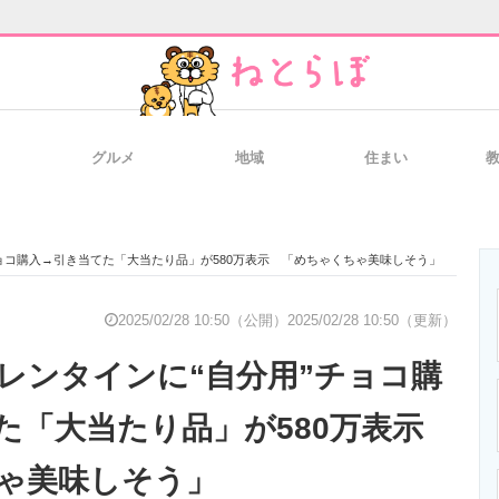
グルメ
地域
住まい
と未来を見通す
スマホと通信の最新トレンド
進化するPCとデ
ョコ購入→引き当てた「大当たり品」が580万表示 「めちゃくちゃ美味しそう」
のいまが分かる
企業ITのトレンドを詳説
経営リーダーの
2025/02/28 10:50（公開）
2025/02/28 10:50（更新）
レンタインに“自分用”チョコ購
T製品の総合サイト
IT製品の技術・比較・事例
製造業のIT導入
た「大当たり品」が580万表示
ゃ美味しそう」