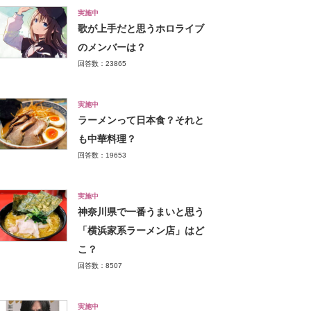
実施中
歌が上手だと思うホロライブ
のメンバーは？
回答数：23865
実施中
ラーメンって日本食？それと
も中華料理？
回答数：19653
実施中
神奈川県で一番うまいと思う
「横浜家系ラーメン店」はど
こ？
回答数：8507
実施中