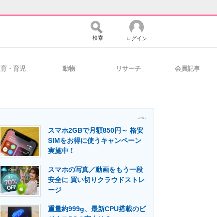
検索
ログイン
教育・育児
動物
リサーチ
会員記事
バイスの未来
好きが集まる 比べて選べる
- PR -
スマホ2GBで月額850円～ 格安
コミュニティ
マーケ×ITの今がよく分かる
SIMをお得に使うキャンペーン
実施中！
スマホの写真／動画をもう一段
・活用を支援
安全に 買い切りクラウドストレ
ージ
重量約999g、最新CPU搭載のビ