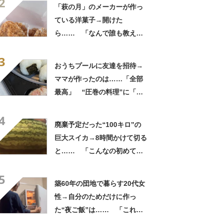
2
「萩の月」のメーカーが作っ
ている洋菓子→開けた
ら…… 「なんで誰も教えて
くれなかったんだ」驚きの中
3
身に「バレたか」「えっ食べ
おうちプールに友達を招待→
たい」
ママが作ったのは……「全部
最高」 “圧巻の料理”に「う
っひょ～！」「勝手におっじ
4
ゃまっしまーーす！」
廃棄予定だった“100キロ”の
巨大スイカ→8時間かけて切る
と…… 「こんなの初めて見
た」まさかの中身が450万再
5
生「すごすぎやろw」
築60年の団地で暮らす20代女
性→自分のためだけに作っ
た“夜ご飯”は…… 「これぞ