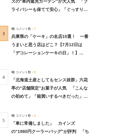
ズの“車内遮光カーテン”が大人気 「プ
ライバシーも保てて安心」「ぐっすり眠
れました」（2/2） | ライフ ねとらぼリ
サーチ：2ページ目
コメント数：
7
3
兵庫県の「ケーキ」の名店10選！ 一番
うまいと思う店はどこ？【7月12日は
「デコレーションケーキの日」！】
（2/4） | 兵庫県 ねとらぼリサーチ：2ペ
ージ目
コメント数：
5
4
「北海道土産としてもセンス抜群」六花
亭の“店舗限定”お菓子が人気 「こんな
の初めて」「箱買いするべきだった」
（1/2） | 北海道 ねとらぼリサーチ
コメント数：
4
5
「車に常備しました」 カインズ
の“1980円クーラーバッグ”が評判 「ち