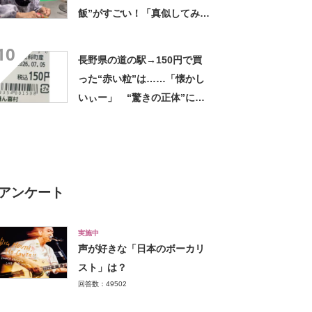
飯”がすごい！「真似してみま
す」「憧れます」
10
長野県の道の駅→150円で買
った“赤い粒”は……「懐かし
いぃー」 “驚きの正体”に
「実家や近所の庭になってた
なー」「昭和の思い出」
アンケート
実施中
声が好きな「日本のボーカリ
スト」は？
回答数：49502