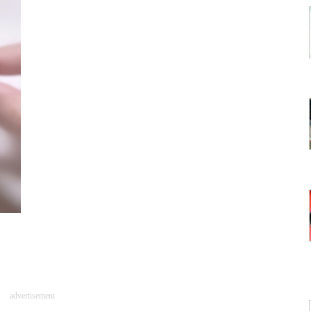
advertisement