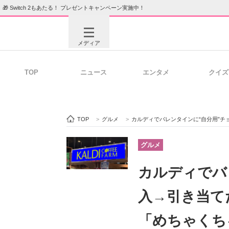
🎁 Switch 2もあたる！ プレゼントキャンペーン実施中！
メディア
TOP
ニュース
エンタメ
クイズ
注目記事を集めた総合ページ
ITの今
TOP
>
グルメ
>
カルディでバレンタインに“自分用”チ
ビジネスと働き方のヒント
AI活用
グルメ
カルディでバ
ITエンジニア向け専門サイト
企業向けI
入→引き当て
「めちゃくち