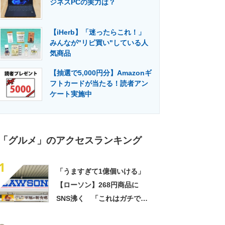
ジネスPCの実力は？
門メディア
建設×テクノロジーの最前線
【iHerb】「迷ったらこれ！」
みんなが"リピ買い"している人
気商品
【抽選で5,000円分】Amazonギ
フトカードが当たる！読者アン
ケート実施中
「グルメ」のアクセスランキング
1
「うますぎて1億個いける」
【ローソン】268円商品に
SNS沸く 「これはガチで美
味い」「毎食これがいい」