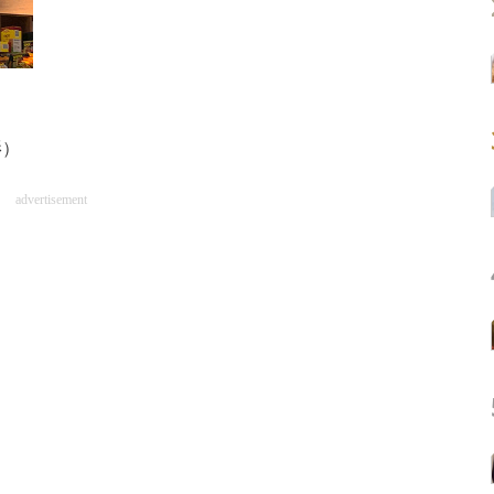
影）
advertisement