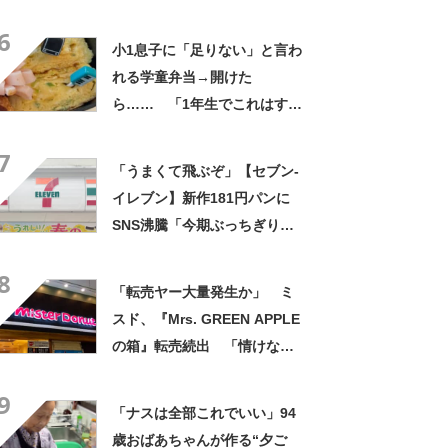
手料理」「こんな女性になり
6
たい！」
小1息子に「足りない」と言わ
れる学童弁当→開けた
ら…… 「1年生でこれはすご
い」まさかの中身に「大ご馳
7
走」「うちの高校生男子より
「うまくて飛ぶぞ」【セブン‐
多い」
イレブン】新作181円パンに
SNS沸騰「今期ぶっちぎりで
優勝」「ウメエェェッッ」
8
「転売ヤー大量発生か」 ミ
スド、『Mrs. GREEN APPLE
の箱』転売続出 「情けない
と思わないのかな」「呆れる
9
わ」 2500円での出品も
「ナスは全部これでいい」94
歳おばあちゃんが作る“夕ご