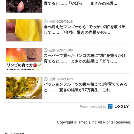
育てると……「やばっ」 まさかの光景...
公開 2026/06/18
食べ終えたマンゴーから“でっかい種”を取り出
して…… 7年後、驚きの光景が406...
公開 2024/05/08
スーパーで買ったリンゴの種に“粉”を振りかけ
育てると…… まさかの結果に「どうし...
公開 2024/11/29
パッションフルーツの種を植えて1年育ててみる
と…… 驚きの結果が17万再生「これ...
Recommended by
Copyright © ITmedia Inc. All Rights Reserved.