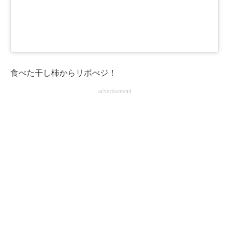
食べた干し柿からリボべジ！
advertisement