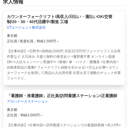
求人情報
カウンターフォークリフト/高収入/日払い・週払いOK/交替
制/20・30・40代活躍中/製造 工場
UTエージェント株式会社
東京都
正社員 / 派遣社員：時給1,500円～
【仕事内容】<日野市>高時給1500円 月収32万円可!フォークリフト入出荷
作業など 土日休み 大盛り無料の食堂あり <履歴書不要 オンライン面接
OK><入社キャンペーン実施中!> <業種> 車・バイク・重機系 <仕事内容>
自動車部品の運搬!/ フォークリフト経験を生かせる! <主なお仕事> カウン
ターフォークを使用して商品の入出荷作業 伝票を見て個数のチェック作業
フォークリ...
「看護師・准看護師」正社員/訪問看護ステーション/正看護師
アロハナースステーション
東京都
正社員：時給2,000円～
【仕事内容】<仕事内容> 訪問看護ステーションでの看護師業務 <求人PR>