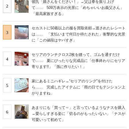
彼氏「娘さんをください！」→父は拳を振り上げ
2
て…… 509万表示の光景に「めちゃいいお義父さん」
「最高家族すぎる」
セカストに50着以上の服を買取依頼→渡されたレシート
3
は…… 「支払いまで何日か待たされた」衝撃的な光景
に「この値段はヤバすぎ」
セリアのランチクロス2枚を縫って、ゴムを通すだけ
4
で…… 夏にぴったりな完成品に「仕事終わりにセリア
寄ります!!」「孫に作りたい！」
家にあるミニハギレ→“セリアのリング”を付けた
5
ら…… 完成したアイテムに「雨の日でもテンション上
がりますね」
あまりにも「買って～」と言っているようなナスを購入
6
→愛らしすぎる姿に「切るのがもったいない」「ナスが
可愛いって初めて」