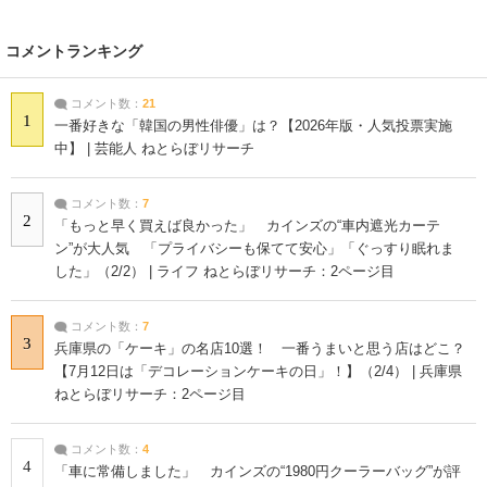
コメントランキング
コメント数：
21
1
一番好きな「韓国の男性俳優」は？【2026年版・人気投票実施
中】 | 芸能人 ねとらぼリサーチ
コメント数：
7
2
「もっと早く買えば良かった」 カインズの“車内遮光カーテ
ン”が大人気 「プライバシーも保てて安心」「ぐっすり眠れま
した」（2/2） | ライフ ねとらぼリサーチ：2ページ目
コメント数：
7
3
兵庫県の「ケーキ」の名店10選！ 一番うまいと思う店はどこ？
【7月12日は「デコレーションケーキの日」！】（2/4） | 兵庫県
ねとらぼリサーチ：2ページ目
コメント数：
4
4
「車に常備しました」 カインズの“1980円クーラーバッグ”が評