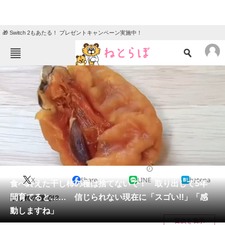
🎁 Switch 2もあたる！ プレゼントキャンペーン実施中！
ねとらぼメニュー
TOP
ニュース
エンタメ
クイズ
グルメ
地域
住まい
教育・育児
動物
リサーチ
ライフスタイル
2025/03/02 08:45（公開）
X
Share
LINE
hatena
会員記事
食べ終えた干し柿の種は捨てないで！ 取り出して5年
間育てると…… 信じられない現在に「スゴい!!」「感
干し柿の種で!?
メディア
動しますね」
目次を表示
注目記事を集めた総合ページ