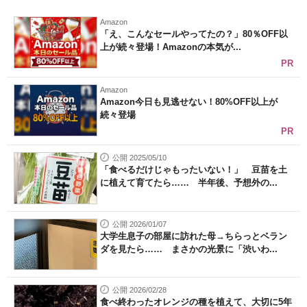
Amazon
「え、こんなセールやってたの？」80％OFF以
上が続々登場！Amazonの本気が...
PR
Amazon
Amazon今日も見逃せない！80%OFF以上が
続々登場
PR
公開 2025/05/10
「食べるだけじゃもったいない！」 豆苗を土
に植えて育てたら…… 半年後、予想外の...
公開 2026/01/07
大学生息子の部屋に訪れた母→ちらっとベラン
ダを見たら…… まさかの光景に「渋いわ...
公開 2026/02/28
食べ終わったオレンジの種を植えて、大切に5年