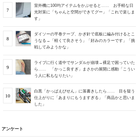
室外機に100均アイテムをかぶせると…… お手軽な日
7
光対策に「ちゃんと空間ができてグー」「これで楽しま
す」
ダイソーの平巻テープ、かぎ針で底板に編み付けるとこ
8
うなる→「軽くて良さそう」「好みのカラーです」「挑
戦してみようかな」
ライブに行く道中でサンダルが崩壊→裸足で困っていた
9
ら…… 「かっこ良すぎ」まさかの展開に感動「こうい
う人に私もなりたい」
白黒「かっぱえびせん」に落書きしたら…… 目を疑う
10
仕上がりに「あまりにもうますぎる」「商品かと思いま
した」
アンケート