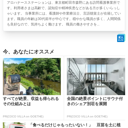
アロハナースステーションは、東京都町田市森野にある訪問看護事業所で
す。利用者さまは高齢で、認知症や精神疾患などがある方が多くいらっし
ゃいます。 当事業所には、看護師や作業療法士、言語聴覚士が在籍してい
ます。職員の年齢は30代前半が中心です。穏やかな職員が多く、人間関係
も良好なので、気持ちよく働けます。 職員の働きやすさを...
今、あなたにオススメ
すべてが絶景、収益も得られる
全国の絶景ポイントにサウナ付
その仕組みとは
きのシェア別荘を展開
PR(COCO VILLA on GOETHE)
PR(COCO VILLA on GOETHE)
「食べるだけじゃもったいない！」 豆苗を土に植