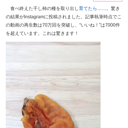
食べ終えた干し柿の種を取り出し
育てたら……。
驚き
ITの今と未来を見通す
の結果がInstagramに投稿されました。記事執筆時点でこ
スマホと通信の最新トレンド
の動画の再生数は70万回を突破し、“いいね！”は7000件
を超えています。これは驚きます！
進化するPCとデバイスの未来
好きが集まる 比べて選べる
ビジネスと働き方のヒント
AI活用のいまが分かる
企業ITのトレンドを詳説
経営リーダーのコミュニティ
マーケ×ITの今がよく分かる
ITエンジニア向け専門サイト