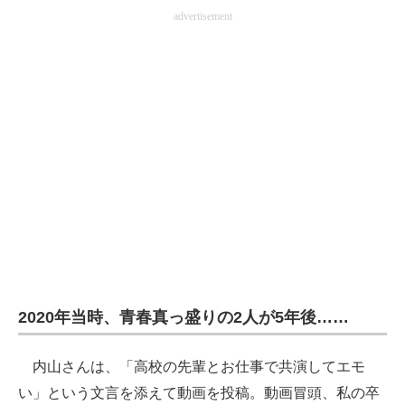
advertisement
企業向けIT製品の総合サイト
IT製品の技術・比較・事例
製造業のIT導入・活用を支援
モノづくり技術者専門サイト
エレクトロニクス専門サイト
電子設計の基本と応用
エネルギーの専門メディア
建設×テクノロジーの最前線
2020年当時、青春真っ盛りの2人が5年後……
ちょっと気になるネットの話題
内山さんは、「高校の先輩とお仕事で共演してエモ
い」という文言を添えて動画を投稿。動画冒頭、私の卒