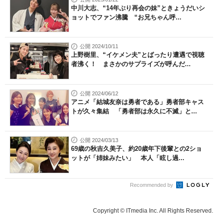
中川大志、“14年ぶり再会の妹”ときょうだいシ
ョットでファン沸騰 “お兄ちゃん呼...
公開 2024/10/11
上野樹里、“イケメン夫”とばったり遭遇で視聴
者沸く！ まさかのサプライズが呼んだ...
公開 2024/06/12
アニメ「結城友奈は勇者である」勇者部キャス
トが久々集結 「勇者部は永久に不滅」と...
公開 2024/03/13
69歳の秋吉久美子、約20歳年下後輩との2ショ
ットが「姉妹みたい」 本人「眩し過...
Recommended by
Copyright © ITmedia Inc. All Rights Reserved.