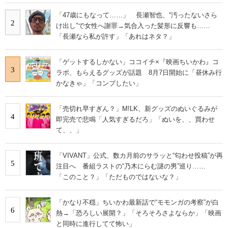
「47歳にもなって……」 長瀬智也、“汚ったないさら
2
け出し”で女性へ謝罪→気合入った髪形に反響も……
「長瀬なら私が許す」「あれはネタ？」
「ゲットするしかない」ココイチ×『映画ちいかわ』コ
3
ラボ、もらえるグッズが話題 8月7日開始に「昼休み行
かなきゃ」「コンプしたい」
「売切れ早すぎん？」M!LK、新グッズのぬいぐるみが
4
即完売で悲鳴「人気すぎるだろ」「ぬいを、、買わせ
て、、」
「VIVANT」公式、数カ月前のサラッと“匂わせ投稿”が再
5
注目へ 番組ラストの“乃木にらむ謎の男”巡り……
「このこと？」「ただものではないな？」
「かなり不穏」ちいかわ最新話で“モモンガの考察”が白
6
熱→「恐ろしい展開？」「そろそろさよならか」「映画
と同時に進行してて怖い」