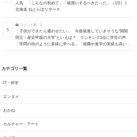
人気 「こんなの初めて」「箱買いするべきだった」（1/2） |
北海道 ねとらぼリサーチ
コメント数：
3
5
「子供ができたら通わせたい」 今後発展していきそうな“関関
同立・産近甲龍の大学”といえば？ ランキング1位に学生の声
「学問の街のように多様に学べる」「就職や進学の実績も高い」
| 大学 ねとらぼリサーチ
カテゴリ一覧
IT・科学
エンタメ
おかね
カルチャー・アート