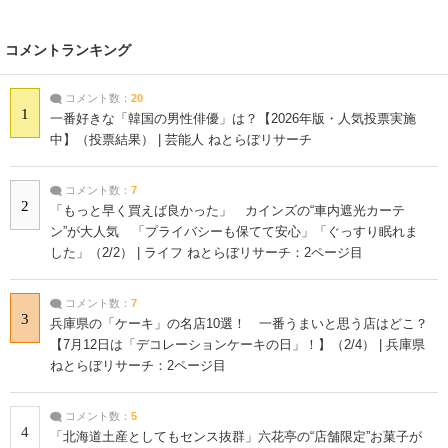
コメントランキング
コメント数：
20
1
一番好きな「韓国の男性俳優」は？【2026年版・人気投票実施
中】（投票結果） | 芸能人 ねとらぼリサーチ
コメント数：
7
2
「もっと早く買えば良かった」 カインズの“車内遮光カーテ
ン”が大人気 「プライバシーも保てて安心」「ぐっすり眠れま
した」（2/2） | ライフ ねとらぼリサーチ：2ページ目
コメント数：
7
3
兵庫県の「ケーキ」の名店10選！ 一番うまいと思う店はどこ？
【7月12日は「デコレーションケーキの日」！】（2/4） | 兵庫県
ねとらぼリサーチ：2ページ目
コメント数：
5
4
「北海道土産としてもセンス抜群」六花亭の“店舗限定”お菓子が