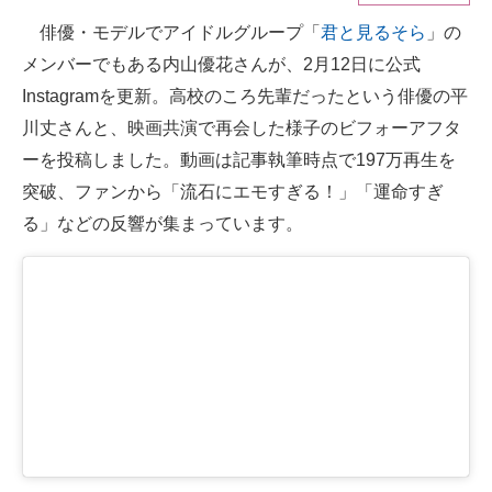
俳優・モデルでアイドルグループ「
君と見るそら
」の
ITの今と未来を見通す
メンバーでもある内山優花さんが、2月12日に公式
スマホと通信の最新トレンド
Instagramを更新。高校のころ先輩だったという俳優の平
川丈さんと、映画共演で再会した様子のビフォーアフタ
進化するPCとデバイスの未来
ーを投稿しました。動画は記事執筆時点で197万再生を
好きが集まる 比べて選べる
突破、ファンから「流石にエモすぎる！」「運命すぎ
る」などの反響が集まっています。
ビジネスと働き方のヒント
AI活用のいまが分かる
企業ITのトレンドを詳説
経営リーダーのコミュニティ
マーケ×ITの今がよく分かる
ITエンジニア向け専門サイト