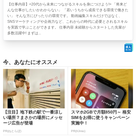
【仕事内容】<20代から未来につながるスキルを身につけよう!> 「将来ど
んな仕事がしたいかわからない」 「若いうちから成長できる環境で働きた
い」 そんな方にぴったりの環境です。 動画編集スキルだけではなく、
SNSマーケティングや企画力など、これからの時代に必要とされるスキル
を実践で学ぶことができます。 仕事内容 未経験からスタートした先輩が
多数活躍中! まずは...
今、あなたにオススメ
【注目】地下鉄の駅で一番涼し
スマホ2GBで月額850円～ 格安
い場所？まさかの場所にメッセ
SIMをお得に使うキャンペーン
ージ広告が登場
実施中！
PR(ねとらぼ)
PR(IIJmio)