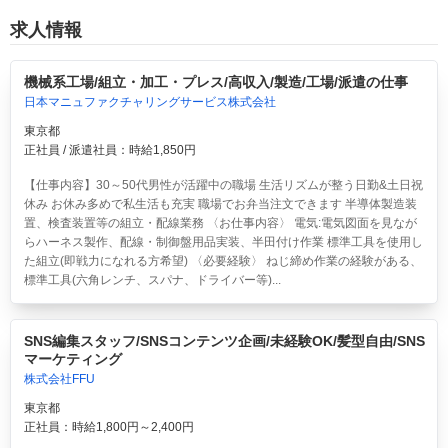
求人情報
機械系工場/組立・加工・プレス/高収入/製造/工場/派遣の仕事
日本マニュファクチャリングサービス株式会社
東京都
正社員 / 派遣社員：時給1,850円
【仕事内容】30～50代男性が活躍中の職場 生活リズムが整う日勤&土日祝
休み お休み多めで私生活も充実 職場でお弁当注文できます 半導体製造装
置、検査装置等の組立・配線業務 〈お仕事内容〉 電気:電気図面を見なが
らハーネス製作、配線・制御盤用品実装、半田付け作業 標準工具を使用し
た組立(即戦力になれる方希望) 〈必要経験〉 ねじ締め作業の経験がある、
標準工具(六角レンチ、スパナ、ドライバー等)...
SNS編集スタッフ/SNSコンテンツ企画/未経験OK/髪型自由/SNS
マーケティング
株式会社FFU
東京都
正社員：時給1,800円～2,400円