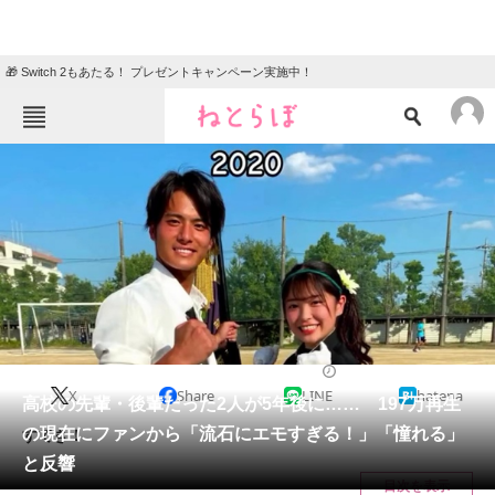
🎁 Switch 2もあたる！ プレゼントキャンペーン実施中！
ねとらぼメニュー
TOP
ニュース
エンタメ
クイズ
グルメ
地域
住まい
教育・育児
動物
リサーチ
エンタメ
2025/03/05 13:59（公開）
X
Share
LINE
hatena
会員記事
高校の先輩・後輩だった2人が5年後に…… 197万再生
の現在にファンから「流石にエモすぎる！」「憧れる」
すてき！
メディア
と反響
目次を表示
注目記事を集めた総合ページ