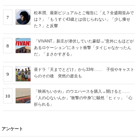
松本潤、最新ビジュアルとご報告に「え？全盛期並みで
7
は？」「もうすぐ43歳とは信じられない」「少し痩せ
た？」と反響
「VIVANT」新庄が潜伏していた豪邸→“意外にもほどが
8
あるロケーション”にネット衝撃「タイじゃなかったん
だ」「まさかすぎる」
昼ドラ「天までとどけ」から33年…… 子役やキャスト
9
らのその後 突然の逝去も
「映画ちいかわ」のウエハースを購入→開けると……
10
「人の心ないんか」“衝撃の中身”に騒然「ヒィッ」「心
折られる」
アンケート