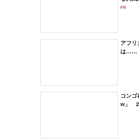
PR
アフリ
は……
コンゴ
w」 2