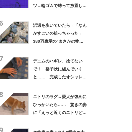
ツ→輪ゴムで縛って放置した
ら…… まさかの光景に「す
6
すすすすごすぎる!!!」「ハイ
浜辺を歩いていたら→「なん
ター買ってきます」
かすごいの拾っちゃった」
380万表示の“まさかの物
体”に「自然の芸術ですね」
7
「本当に奇跡的」
デニムのハギレ、捨てない
で！ 格子状に組んでいく
と…… 完成したオシャレす
ぎるアイテムが34万再生「素
8
敵な作品！」【海外】
ニトリのラグ→愛犬が強めに
ひっかいたら…… 驚きの姿
に「えっと近くのニトリどこ
だっけ」「うちも買います」
9
と109万再生