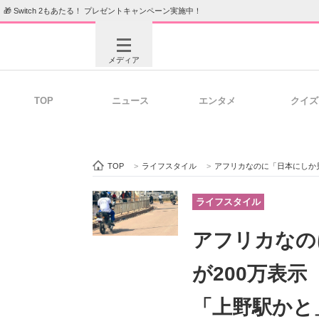
🎁 Switch 2もあたる！ プレゼントキャンペーン実施中！
メディア
TOP
ニュース
エンタメ
クイズ
注目記事を集めた総合ページ
ITの今
TOP
>
ライフスタイル
>
アフリカなのに「日本にしか見え
ビジネスと働き方のヒント
AI活用
ライフスタイル
アフリカなの
ITエンジニア向け専門サイト
企業向けI
が200万表示
「上野駅かと