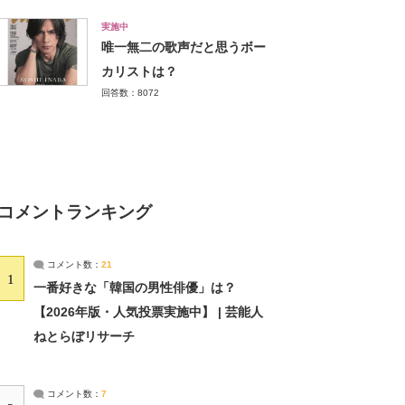
実施中
唯一無二の歌声だと思うボー
カリストは？
回答数：8072
コメントランキング
コメント数：
21
1
一番好きな「韓国の男性俳優」は？
【2026年版・人気投票実施中】 | 芸能人
ねとらぼリサーチ
コメント数：
7