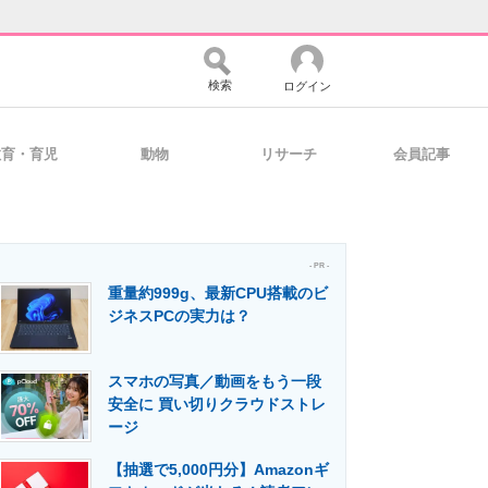
検索
ログイン
教育・育児
動物
リサーチ
会員記事
バイスの未来
好きが集まる 比べて選べる
- PR -
重量約999g、最新CPU搭載のビ
コミュニティ
マーケ×ITの今がよく分かる
ジネスPCの実力は？
スマホの写真／動画をもう一段
・活用を支援
安全に 買い切りクラウドストレ
ージ
【抽選で5,000円分】Amazonギ