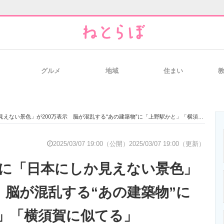
グルメ
地域
住まい
と未来を見通す
スマホと通信の最新トレンド
進化するPCとデ
ない景色」が200万表示 脳が混乱する“あの建築物”に「上野駅かと」「横須賀に似てる」
のいまが分かる
企業ITのトレンドを詳説
経営リーダーの
2025/03/07 19:00（公開）
2025/03/07 19:00（更新）
に「日本にしか見えない景色」
T製品の総合サイト
IT製品の技術・比較・事例
製造業のIT導入
 脳が混乱する“あの建築物”に
」「横須賀に似てる」