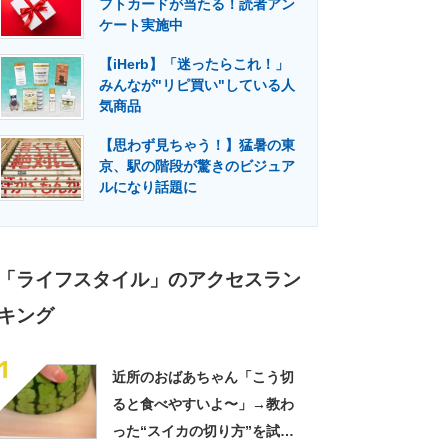
フトカードが当たる！読者アン
門メディア
建設×テクノロジーの最前線
ケート実施中
【iHerb】「迷ったらこれ！」
みんなが"リピ買い"している人
気商品
【思わず見ちゃう！】猛暑の東
京、駅の階段が驚きのビジュア
ルになり話題に
「ライフスタイル」のアクセスラン
キング
1
近所のおばあちゃん「こう切
ると食べやすいよ〜」→教わ
った“スイカの切り方”を試し