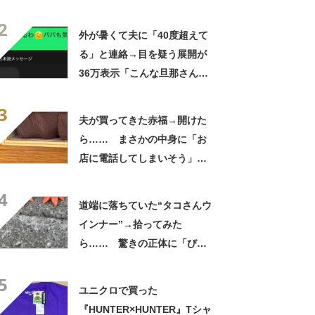
てみると…… 目からウロコ
2
の光景に「やってみます」
外が暑くて夫に「40度超えて
る」と連絡→目を疑う展開が
36万表示「こんな旦那さん羨
ましいわ！」
3
夫が買ってきた赤福→開けた
ら…… まさかの中身に「お
店に電話してしまいそう」
「さすがに初めて見ました
4
笑」と107万表示
道端に落ちていた“タコさんウ
インナー”→拾ってみた
ら…… 驚きの正体に「びっ
くりした～」「焦げ目がリア
5
ル……」
ユニクロで買った
『HUNTER×HUNTER』Tシャ