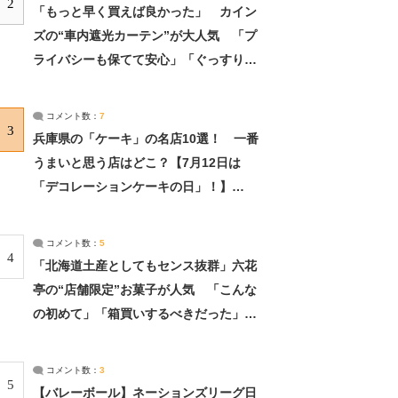
2
「もっと早く買えば良かった」 カイン
ズの“車内遮光カーテン”が大人気 「プ
ライバシーも保てて安心」「ぐっすり眠
れました」（2/2） | ライフ ねとらぼリ
サーチ：2ページ目
コメント数：
7
3
兵庫県の「ケーキ」の名店10選！ 一番
うまいと思う店はどこ？【7月12日は
「デコレーションケーキの日」！】
（2/4） | 兵庫県 ねとらぼリサーチ：2ペ
ージ目
コメント数：
5
4
「北海道土産としてもセンス抜群」六花
亭の“店舗限定”お菓子が人気 「こんな
の初めて」「箱買いするべきだった」
（1/2） | 北海道 ねとらぼリサーチ
コメント数：
3
5
【バレーボール】ネーションズリーグ日