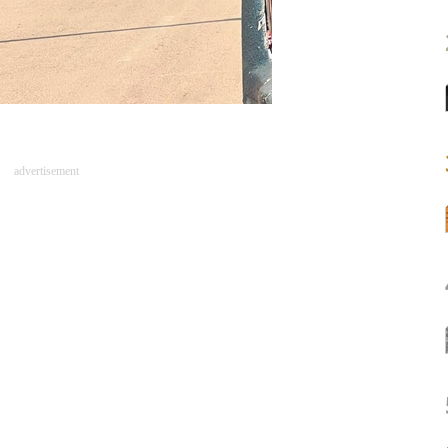
advertisement