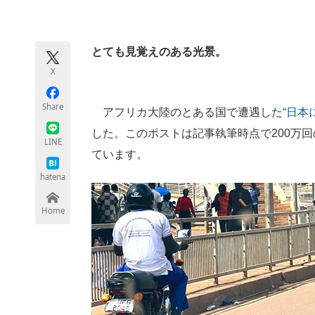
モノづくり技術者専門サイト
エレクトロ
とても見覚えのある光景。
X
ちょっと気になるネットの話題
Share
アフリカ大陸のとある国で遭遇した
“日本
した。このポストは記事執筆時点で200万回
LINE
ています。
hatena
Home