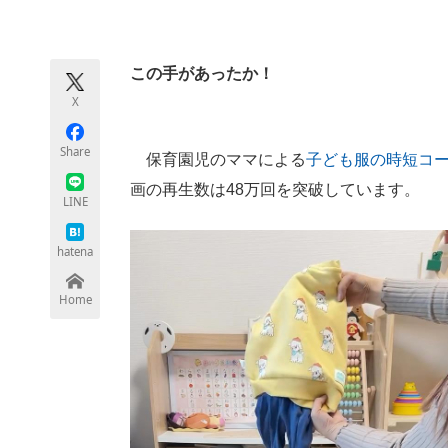
モノづくり技術者専門サイト
エレクトロ
この手があったか！
X
ちょっと気になるネットの話題
Share
保育園児のママによる
子ども服の時短コ
画の再生数は48万回を突破しています。
LINE
hatena
Home