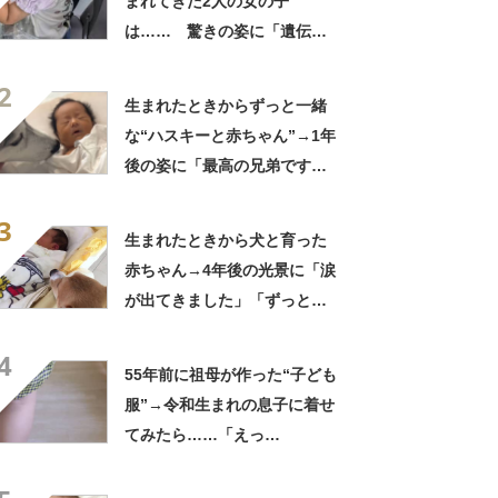
まれてきた2人の女の子
は…… 驚きの姿に「遺伝っ
て不思議ですね」
2
生まれたときからずっと一緒
な“ハスキーと赤ちゃん”→1年
後の姿に「最高の兄弟です
ね」「アカン泣いてまう」
3
生まれたときから犬と育った
赤ちゃん→4年後の光景に「涙
が出てきました」「ずっと見
守ってるんだな」
4
55年前に祖母が作った“子ども
服”→令和生まれの息子に着せ
てみたら……「えっ
ー!!」 “驚きの姿”に「半世
紀過ぎてるとは思えない」