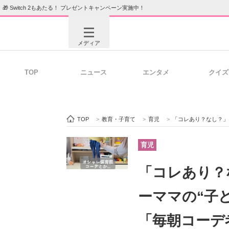
🎁 Switch 2もあたる！ プレゼントキャンペーン実施中！
メディア
TOP
ニュース
エンタメ
クイズ
注目記事を集めた総合ページ
ITの今
TOP
>
教育・子育て
>
育児
>
「コレあり？なし？」とにか
ビジネスと働き方のヒント
AI活用
育児
「コレあり？
ITエンジニア向け専門サイト
企業向けI
ーママの“子
「毎朝コーデ