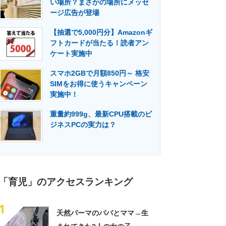
い場所？まさかの場所にメッセ
門メディア
建設×テクノロジーの最前線
ージ広告が登場
【抽選で5,000円分】Amazonギ
フトカードが当たる！読者アン
ケート実施中
スマホ2GBで月額850円～ 格安
SIMをお得に使うキャンペーン
実施中！
重量約999g、最新CPU搭載のビ
ジネスPCの実力は？
「育児」のアクセスランキング
1
天然パーマのパパとママ→生