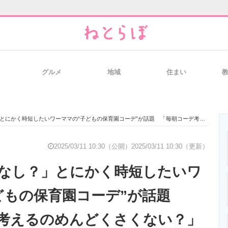
グルメ
地域
住まい
と未来を見通す
スマホと通信の最新トレンド
進化するPCとデ
く時短したいワーママの“子どもの保育園コーデ”が話題 「毎朝コーデ考えるのめんどくさくない？」
のいまが分かる
企業ITのトレンドを詳説
経営リーダーの
2025/03/11 10:30（公開）
2025/03/11 10:30（更新）
なし？」とにかく時短したいワ
T製品の総合サイト
IT製品の技術・比較・事例
製造業のIT導入
どもの保育園コーデ”が話題
考えるのめんどくさくない？」