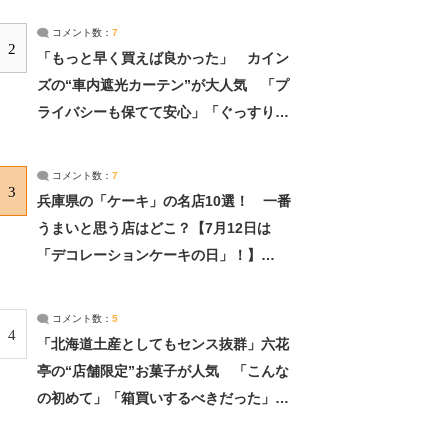
コメント数：
7
2
「もっと早く買えば良かった」 カイン
ズの“車内遮光カーテン”が大人気 「プ
ライバシーも保てて安心」「ぐっすり眠
れました」（2/2） | ライフ ねとらぼリ
サーチ：2ページ目
コメント数：
7
3
兵庫県の「ケーキ」の名店10選！ 一番
うまいと思う店はどこ？【7月12日は
「デコレーションケーキの日」！】
（2/4） | 兵庫県 ねとらぼリサーチ：2ペ
ージ目
コメント数：
5
4
「北海道土産としてもセンス抜群」六花
亭の“店舗限定”お菓子が人気 「こんな
の初めて」「箱買いするべきだった」
（1/2） | 北海道 ねとらぼリサーチ