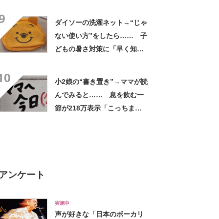
洋人だったのかも」
9
ダイソーの洗濯ネット→“じゃ
ない使い方”をしたら…… 子
どもの暑さ対策に「早く知り
たかった」「これはほんと天
10
才」
小2娘の“書き置き”→ママが読
んでみると…… 息を飲む一
節が218万表示「こっちまで
そわそわ」「どきどきしちゃ
うわ！」
アンケート
実施中
声が好きな「日本のボーカリ