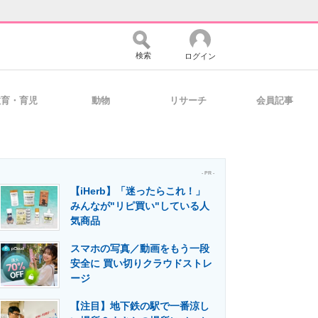
検索
ログイン
教育・育児
動物
リサーチ
会員記事
バイスの未来
好きが集まる 比べて選べる
- PR -
【iHerb】「迷ったらこれ！」
コミュニティ
マーケ×ITの今がよく分かる
みんなが"リピ買い"している人
気商品
スマホの写真／動画をもう一段
・活用を支援
安全に 買い切りクラウドストレ
ージ
【注目】地下鉄の駅で一番涼し