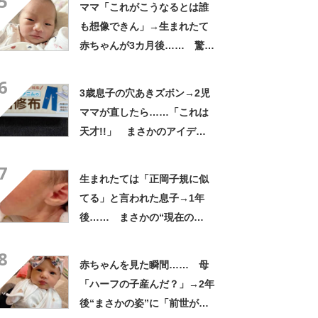
5
ママ「これがこうなるとは誰
も想像できん」→生まれたて
赤ちゃんが3カ月後…… 驚き
の成長姿に「信じられない」
6
「ただの天使か」
3歳息子の穴あきズボン→2児
ママが直したら……「これは
天才!!」 まさかのアイデア
に「真似したすぎる」「素
7
敵」
生まれたては「正岡子規に似
てる」と言われた息子→1年
後…… まさかの“現在の
姿”に「人生何度目？」「イケ
8
メン確定」
赤ちゃんを見た瞬間…… 母
「ハーフの子産んだ？」→2年
後“まさかの姿”に「前世が西