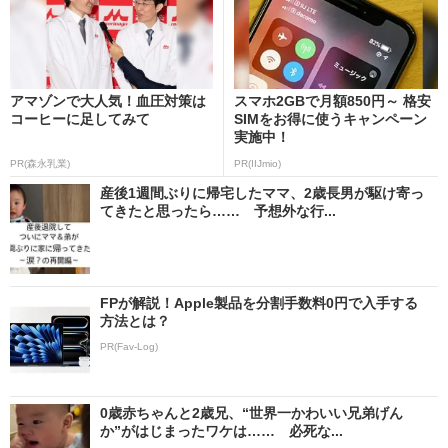
アマゾンで大人気！血圧対策は
スマホ2GBで月額850円～ 格安
コーヒーに足してみて
SIMをお得に使うキャンペーン
実施中！
PR(森永乳業)
PR(IIJmio)
産後1週間ぶりに帰宅したママ、2歳長男が駆け寄っ
てきたと思ったら…… 予想外な行...
FPが解説！Apple製品を分割手数料0円で入手する
方法とは？
PR(Fav-Log)
0歳赤ちゃんと2歳兄、“世界一かわいい兄弟げん
か”がはじまったワケは…… 必死な...