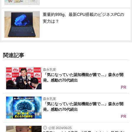
重量約999g、最新CPU搭載のビジネスPCの
実力は？
関連記事
森永乳業
「気になっていた認知機能が菌で…」森永が開
発。感動の70代続出
PR
森永乳業
「気になっていた認知機能が菌で…」森永が開
発。感動の70代続出
PR
公開 2024/06/25