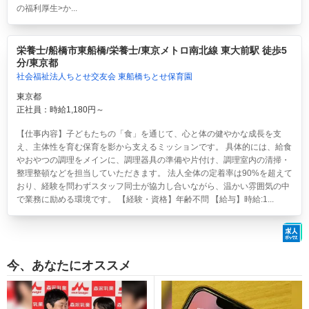
の福利厚生>か...
栄養士/船橋市東船橋/栄養士/東京メトロ南北線 東大前駅 徒歩5
分/東京都
社会福祉法人ちとせ交友会 東船橋ちとせ保育園
東京都
正社員：時給1,180円～
【仕事内容】子どもたちの「食」を通じて、心と体の健やかな成長を支
え、主体性を育む保育を影から支えるミッションです。 具体的には、給食
やおやつの調理をメインに、調理器具の準備や片付け、調理室内の清掃・
整理整頓などを担当していただきます。 法人全体の定着率は90%を超えて
おり、経験を問わずスタッフ同士が協力し合いながら、温かい雰囲気の中
で業務に励める環境です。 【経験・資格】年齢不問 【給与】時給:1...
今、あなたにオススメ