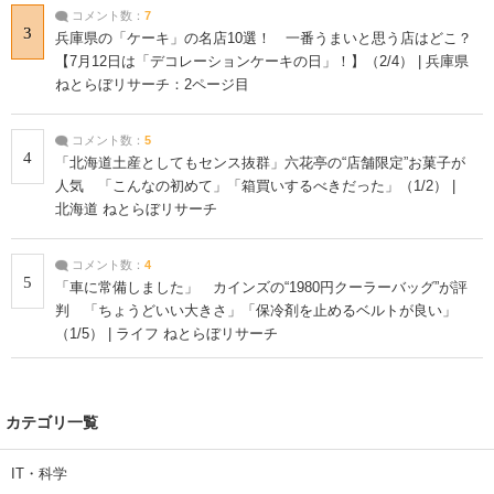
コメント数：
7
3
兵庫県の「ケーキ」の名店10選！ 一番うまいと思う店はどこ？
【7月12日は「デコレーションケーキの日」！】（2/4） | 兵庫県
ねとらぼリサーチ：2ページ目
コメント数：
5
4
「北海道土産としてもセンス抜群」六花亭の“店舗限定”お菓子が
人気 「こんなの初めて」「箱買いするべきだった」（1/2） |
北海道 ねとらぼリサーチ
コメント数：
4
5
「車に常備しました」 カインズの“1980円クーラーバッグ”が評
判 「ちょうどいい大きさ」「保冷剤を止めるベルトが良い」
（1/5） | ライフ ねとらぼリサーチ
カテゴリ一覧
IT・科学