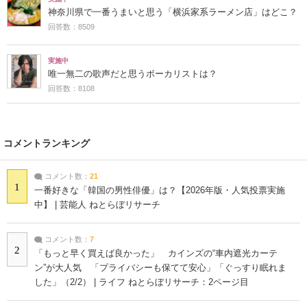
神奈川県で一番うまいと思う「横浜家系ラーメン店」はどこ？
回答数：8509
実施中
唯一無二の歌声だと思うボーカリストは？
回答数：8108
コメントランキング
コメント数：
21
1
一番好きな「韓国の男性俳優」は？【2026年版・人気投票実施
中】 | 芸能人 ねとらぼリサーチ
コメント数：
7
2
「もっと早く買えば良かった」 カインズの“車内遮光カーテ
ン”が大人気 「プライバシーも保てて安心」「ぐっすり眠れま
した」（2/2） | ライフ ねとらぼリサーチ：2ページ目