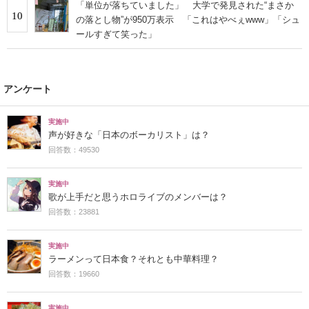
「単位が落ちていました」 大学で発見された“まさか
10
の落とし物”が950万表示 「これはやべぇwww」「シュ
ールすぎて笑った」
アンケート
実施中
声が好きな「日本のボーカリスト」は？
回答数：49530
実施中
歌が上手だと思うホロライブのメンバーは？
回答数：23881
実施中
ラーメンって日本食？それとも中華料理？
回答数：19660
実施中