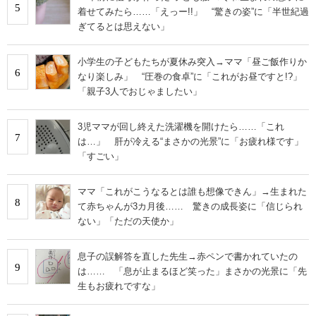
5
着せてみたら……「えっー!!」 “驚きの姿”に「半世紀過
ぎてるとは思えない」
小学生の子どもたちが夏休み突入→ママ「昼ご飯作りか
6
なり楽しみ」 “圧巻の食卓”に「これがお昼ですと!?」
「親子3人でおじゃましたい」
3児ママが回し終えた洗濯機を開けたら……「これ
7
は…」 肝が冷える“まさかの光景”に「お疲れ様です」
「すごい」
ママ「これがこうなるとは誰も想像できん」→生まれた
8
て赤ちゃんが3カ月後…… 驚きの成長姿に「信じられ
ない」「ただの天使か」
息子の誤解答を直した先生→赤ペンで書かれていたの
9
は…… 「息が止まるほど笑った」まさかの光景に「先
生もお疲れですな」