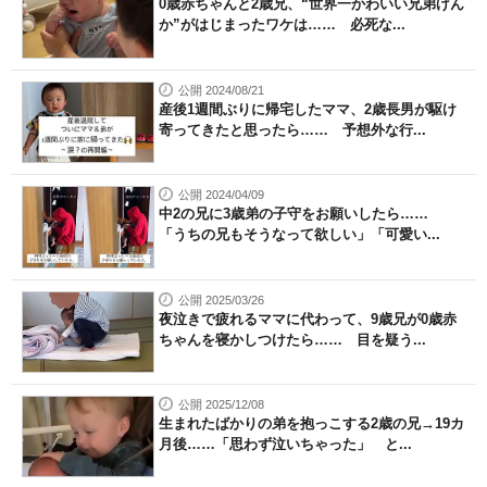
0歳赤ちゃんと2歳兄、“世界一かわいい兄弟げん
か”がはじまったワケは…… 必死な...
公開 2024/08/21
産後1週間ぶりに帰宅したママ、2歳長男が駆け
寄ってきたと思ったら…… 予想外な行...
公開 2024/04/09
中2の兄に3歳弟の子守をお願いしたら……
「うちの兄もそうなって欲しい」「可愛い...
公開 2025/03/26
夜泣きで疲れるママに代わって、9歳兄が0歳赤
ちゃんを寝かしつけたら…… 目を疑う...
公開 2025/12/08
生まれたばかりの弟を抱っこする2歳の兄→19カ
月後……「思わず泣いちゃった」 と...