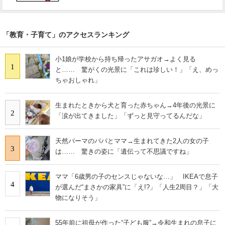
「教育・子育て」のアクセスランキング
小1娘が学校から持ち帰ったアサガオ→よく見る
1
と…… 驚がくの光景に「これは珍しい！」「え、めっ
ちゃおしゃれ」
生まれたときから犬と育った赤ちゃん→4年後の光景に
2
「涙が出てきました」「ずっと見守ってるんだな」
天然パーマのパパとママ→生まれてきた2人の女の子
3
は…… 驚きの姿に「遺伝って不思議ですね」
ママ「6歳男の子のセンスじゃないな…」 IKEAで息子
4
が選んだ“まさかの家具”に「え!?」「人生2周目？」「大
物になりそう」
55年前に祖母が作った“子ども服”→令和生まれの息子に