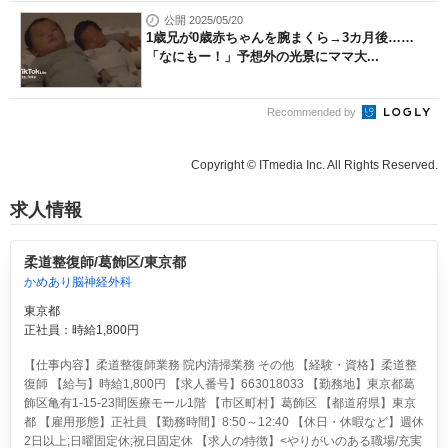
公開 2025/05/20
1歳兄が0歳赤ちゃんを腕まくら→3カ月後……
「なにもー！」予想外の光景にママ大...
Recommended by
Copyright © ITmedia Inc. All Rights Reserved.
求人情報
柔道整復師/葛飾区/東京都
かめあり脳神経外科
東京都
正社員：時給1,800円
【仕事内容】柔道整復師業務 院内清掃業務 その他 【経験・資格】柔道整
復師 【給与】時給1,800円 【求人番号】663018033 【勤務地】東京都葛
飾区亀有1-15-23間医療モール1階 【市区町村】葛飾区 【都道府県】東京
都 【雇用形態】正社員 【勤務時間】8:50～12:40 【休日・休暇など】週休
2日以上;日曜固定休;祝日固定休 【求人の特徴】<やりがいのある職場/充実