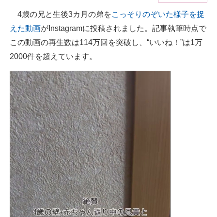
4歳の兄と生後3カ月の弟を
こっそりのぞいた様子を捉
ITの今と未来を見通す
えた動画
がInstagramに投稿されました。記事執筆時点で
スマホと通信の最新トレンド
この動画の再生数は114万回を突破し、“いいね！”は1万
2000件を超えています。
進化するPCとデバイスの未来
好きが集まる 比べて選べる
ビジネスと働き方のヒント
AI活用のいまが分かる
企業ITのトレンドを詳説
経営リーダーのコミュニティ
マーケ×ITの今がよく分かる
ITエンジニア向け専門サイト