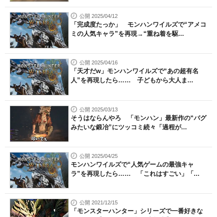
公開 2025/04/12
「完成度たっか」 モンハンワイルズで“アメコ
ミの人気キャラ”を再現→“重ね着を駆...
公開 2025/04/16
「天才だw」モンハンワイルズで“あの超有名
人”を再現したら…… 子どもから大人ま...
公開 2025/03/13
そうはならんやろ 「モンハン」最新作の“バグ
みたいな鍛冶”にツッコミ続々「過程が...
公開 2025/04/25
モンハンワイルズで“人気ゲームの最強キャ
ラ”を再現したら…… 「これはすごい」「...
公開 2021/12/15
「モンスターハンター」シリーズで一番好きな