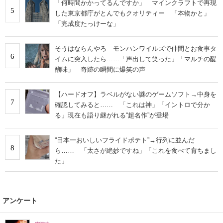
「何時間かかってるんですか」 マインクラフトで再現
5
した東京都庁がとんでもクオリティー 「本物かと」
「完成度たっけーな」
そうはならんやろ モンハンワイルズで仲間とお食事タ
6
イムに突入したら……「声出して笑った」「マルチの醍
醐味」 奇跡の瞬間に爆笑の声
【ハードオフ】ラベルがない謎のゲームソフト→中身を
7
確認してみると…… 「これは神」「イントロで分か
る」現在も語り継がれる“超名作”が登場
“日本一おいしいフライドポテト”→行列に並んだ
8
ら…… 「太さが絶妙ですね」「これを食べて育ちまし
た」
アンケート