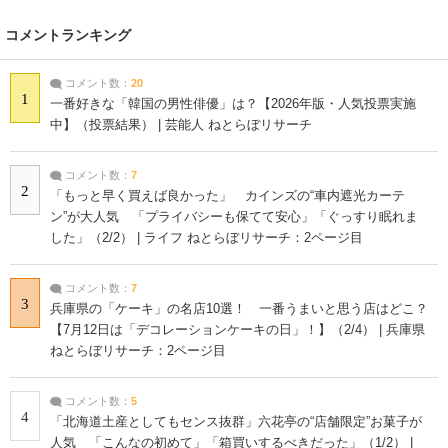
コメントランキング
コメント数：
20
1
一番好きな「韓国の男性俳優」は？【2026年版・人気投票実施
中】（投票結果） | 芸能人 ねとらぼリサーチ
コメント数：
7
2
「もっと早く買えば良かった」 カインズの“車内遮光カーテ
ン”が大人気 「プライバシーも保てて安心」「ぐっすり眠れま
した」（2/2） | ライフ ねとらぼリサーチ：2ページ目
コメント数：
7
3
兵庫県の「ケーキ」の名店10選！ 一番うまいと思う店はどこ？
【7月12日は「デコレーションケーキの日」！】（2/4） | 兵庫県
ねとらぼリサーチ：2ページ目
コメント数：
5
4
「北海道土産としてもセンス抜群」六花亭の“店舗限定”お菓子が
人気 「こんなの初めて」「箱買いするべきだった」（1/2） |