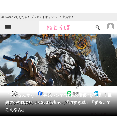
🎁 Switch 2もあたる！ プレゼントキャンペーン実施中！
ねとらぼメニュー
TOP
ニュース
エンタメ
クイズ
グルメ
地域
住まい
教育・育児
動物
リサーチ
ゲーム
2025/03/15 06:10（公開）
X
Share
LINE
hatena
会員記事
「こんなん笑う」 モンハンで“超有名俳優”を再現 → 驚
異の“激似ぶり”が1200万表示 「似すぎ草」「ずるいて
またもや何も知らされていないハンターに……。
メディア
こんなん」
目次を表示
注目記事を集めた総合ページ