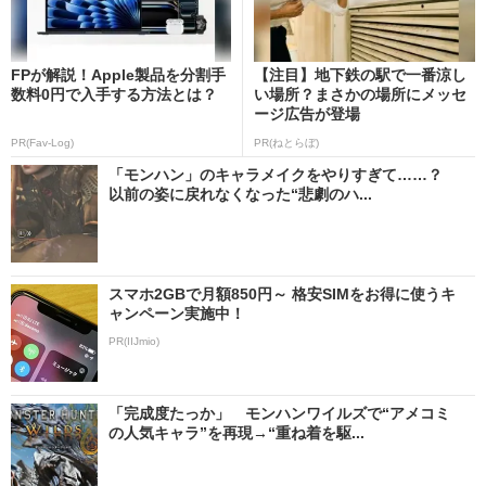
FPが解説！Apple製品を分割手
【注目】地下鉄の駅で一番涼し
数料0円で入手する方法とは？
い場所？まさかの場所にメッセ
ージ広告が登場
PR(Fav-Log)
PR(ねとらぼ)
「モンハン」のキャラメイクをやりすぎて……？
以前の姿に戻れなくなった“悲劇のハ...
スマホ2GBで月額850円～ 格安SIMをお得に使うキ
ャンペーン実施中！
PR(IIJmio)
「完成度たっか」 モンハンワイルズで“アメコミ
の人気キャラ”を再現→“重ね着を駆...