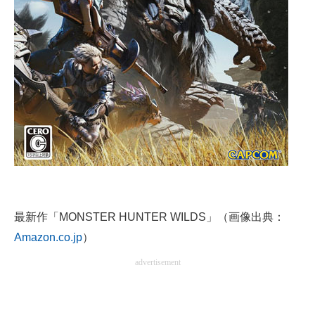
企業向けIT製品の総合サイト
IT製品の技術・比較・事例
製造業のIT導入・活用を支援
モノづくり技術者専門サイト
エレクトロニクス専門サイト
電子設計の基本と応用
エネルギーの専門メディア
最新作「MONSTER HUNTER WILDS」（画像出典：
建設×テクノロジーの最前線
Amazon.co.jp
）
ちょっと気になるネットの話題
advertisement