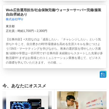
Web広告運用担当/社会保険完備/ウォーターサーバー完備/服装
自由/昇給あり
株式会社FFU
東京都
正社員：時給1,700円～2,300円
【仕事内容】<大切なのは「成長したい」「チャレンジしたい」という気
持ち!> 今こそ、自分磨きの時!市場価値を高める生涯スキルを身につけよ
う! SNS・マーケティングを学びながら、将来の選択肢を増やしたい方募
集! 経験や学歴は一切不問です! 仕事内容 未経験からスタートした先輩が多
数活躍中! まずはお客様とのコミュニケーション業務を通じて、ビジネス
の基礎を学んでいただきます。 その後、...
今、あなたにオススメ