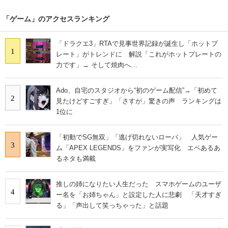
「ゲーム」のアクセスランキング
「ドラクエ3」RTAで見事世界記録が誕生し「ホットプ
1
レート」がトレンドに 解説「これがホットプレートの
力です」→ そして焼肉へ…
Ado、自宅のスタジオから“初のゲーム配信”→「初めて
2
見たけどすごすぎ」「さすが」驚きの声 ランキングは
1位に
「初動でSG無双」「逃げ切れないローバ」 人気ゲー
3
ム「APEX LEGENDS」をファンが実写化 エペあるあ
るネタも満載
推しの姉になりたい人生だった スマホゲームのユーザ
4
ー名を「お姉ちゃん」と設定した人に悲劇 「天才すぎ
る」「声出して笑っちゃった」と話題