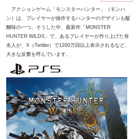
アクションゲーム「モンスターハンター」（モンハ
ITの今と未来を見通す
ン）は、プレイヤーが操作するハンターのデザインも醍
スマホと通信の最新トレンド
醐味の一つ。そうした中、最新作「MONSTER
HUNTER WILDS」で、あるプレイヤーが作り上げた有
進化するPCとデバイスの未来
名人が、X（Twitter）で1200万回以上表示されるなど、
好きが集まる 比べて選べる
大きな反響を呼んでいます。
ビジネスと働き方のヒント
AI活用のいまが分かる
企業ITのトレンドを詳説
経営リーダーのコミュニティ
マーケ×ITの今がよく分かる
ITエンジニア向け専門サイト