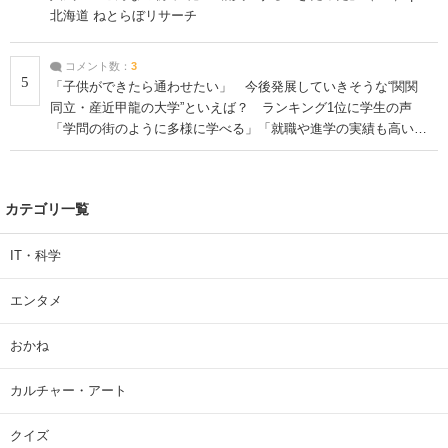
北海道 ねとらぼリサーチ
コメント数：
3
5
「子供ができたら通わせたい」 今後発展していきそうな“関関
同立・産近甲龍の大学”といえば？ ランキング1位に学生の声
「学問の街のように多様に学べる」「就職や進学の実績も高い」
| 大学 ねとらぼリサーチ
カテゴリ一覧
IT・科学
エンタメ
おかね
カルチャー・アート
クイズ