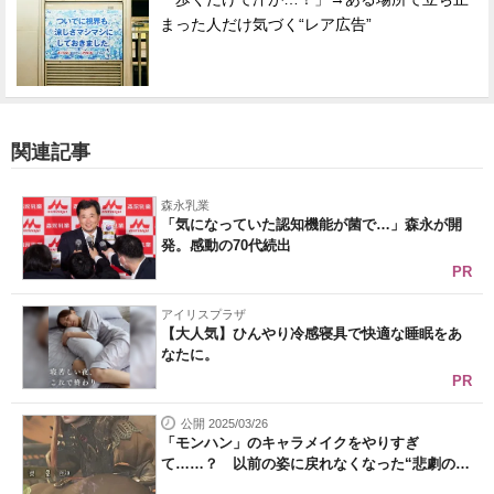
まった人だけ気づく“レア広告”
関連記事
森永乳業
「気になっていた認知機能が菌で…」森永が開
発。感動の70代続出
PR
アイリスプラザ
【大人気】ひんやり冷感寝具で快適な睡眠をあ
なたに。
PR
公開 2025/03/26
「モンハン」のキャラメイクをやりすぎ
て……？ 以前の姿に戻れなくなった“悲劇の
ハ...