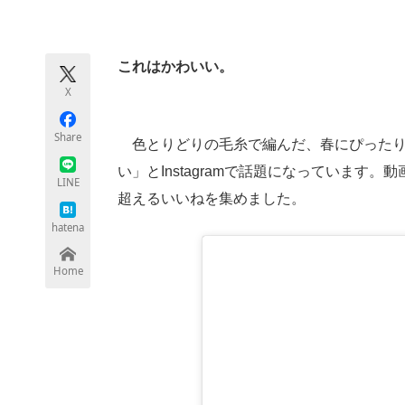
モノづくり技術者専門サイト
エレクトロ
これはかわいい。
X
ちょっと気になるネットの話題
Share
色とりどりの毛糸で編んだ、春にぴった
い」とInstagramで話題になっています。
LINE
超えるいいねを集めました。
hatena
Home