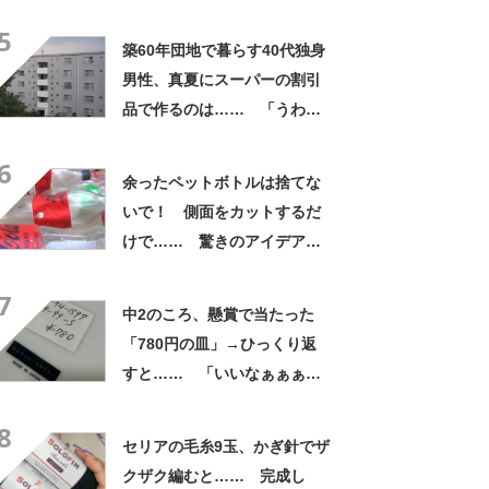
ザインに「こんなかわいい水
5
引見たのは初めて」
築60年団地で暮らす40代独身
男性、真夏にスーパーの割引
品で作るのは…… 「うわ
ー」「ホント豪華な夕飯」
6
余ったペットボトルは捨てな
いで！ 側面をカットするだ
けで…… 驚きのアイデアに
「すてきなアイデア！」「目
7
からウロコの発想」【海外】
中2のころ、懸賞で当たった
「780円の皿」→ひっくり返
すと…… 「いいなぁぁぁぁ
ぁ！」まさかのお宝に「胸熱
8
ですね……」
セリアの毛糸9玉、かぎ針でザ
クザク編むと…… 完成し