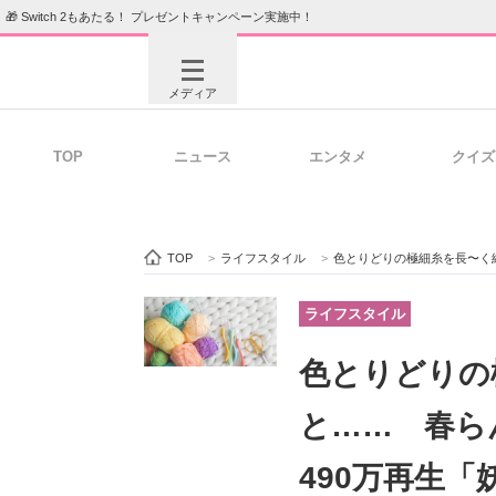
🎁 Switch 2もあたる！ プレゼントキャンペーン実施中！
メディア
TOP
ニュース
エンタメ
クイズ
注目記事を集めた総合ページ
ITの今
TOP
>
ライフスタイル
>
色とりどりの極細糸を長〜く編ん
ビジネスと働き方のヒント
AI活用
ライフスタイル
色とりどりの
ITエンジニア向け専門サイト
企業向けI
と…… 春ら
490万再生