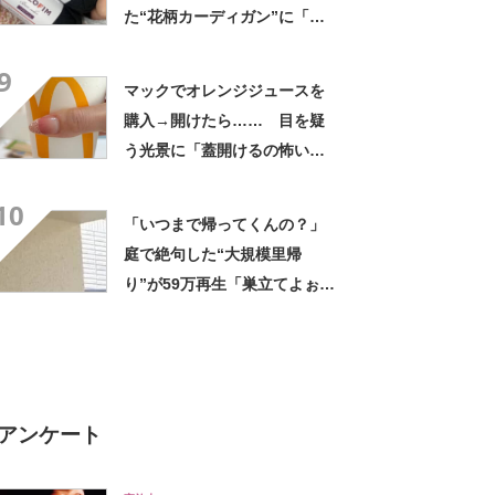
た“花柄カーディガン”に「す
てきですね」「ちょうど欲し
9
かった」
マックでオレンジジュースを
購入→開けたら…… 目を疑
う光景に「蓋開けるの怖い」
「よく持って帰りましたね」
10
「いつまで帰ってくんの？」
庭で絶句した“大規模里帰
り”が59万再生「巣立てよぉぉ
ぉ…」「ずっとのおうち？」
アンケート