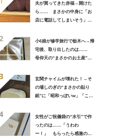
1
夫が買ってきた赤福→開けた
ら…… まさかの中身に「お
店に電話してしまいそう」
「さすがに初めて見ました
2
笑」と107万表示
小6娘が修学旅行で栃木へ→帰
宅後、取り出したのは……
母仰天の“まさかのお土産”に
「仕掛けが凄すぎる!!」「娘
3
から賄賂がw」
玄関チャイムが壊れた！→そ
の場しのぎの“まさかの貼り
紙”に「昭和っぽいw」「こん
なん貼ったら連呼やで」
4
女性がご祝儀袋の“水引”で作
ったのは……「うわわ
ー！」 もらったら感激のデ