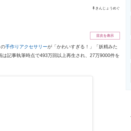
ニクス専門サイト
電子設計の基本と応用
エネルギーの専
きんじょうめぐ
目次を表示
りの
手作りアクセサリー
が「かわいすぎる！」「妖精みた
動画は記事執筆時点で493万回以上再生され、27万9000件を