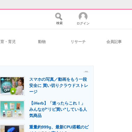
検索
ログイン
教育・育児
動物
リサーチ
会員記事
バイスの未来
好きが集まる 比べて選べる
- PR -
スマホの写真／動画をもう一段
コミュニティ
マーケ×ITの今がよく分かる
安全に 買い切りクラウドストレ
ージ
【iHerb】「迷ったらこれ！」
・活用を支援
みんなが"リピ買い"している人
気商品
重量約999g、最新CPU搭載のビ