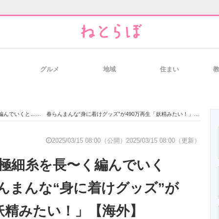
グルメ
地域
住まい
と未来を見通す
スマホと通信の最新トレンド
進化するPCとデ
でいくと…… 春らんまんな“身に着けグッズ”が490万再生「妖精みたい！」【海外】
のいまが分かる
企業ITのトレンドを詳説
経営リーダーの
2025/03/15 08:00（公開）
2025/03/15 08:00（更新）
極細糸を長〜く編んでいく
T製品の総合サイト
IT製品の技術・比較・事例
製造業のIT導入
んまんな“身に着けグッズ”が
「妖精みたい！」【海外】