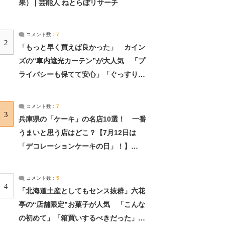
果） | 芸能人 ねとらぼリサーチ
コメント数：
7
2
「もっと早く買えば良かった」 カイン
ズの“車内遮光カーテン”が大人気 「プ
ライバシーも保てて安心」「ぐっすり眠
れました」（2/2） | ライフ ねとらぼリ
サーチ：2ページ目
コメント数：
7
3
兵庫県の「ケーキ」の名店10選！ 一番
うまいと思う店はどこ？【7月12日は
「デコレーションケーキの日」！】
（2/4） | 兵庫県 ねとらぼリサーチ：2ペ
ージ目
コメント数：
5
4
「北海道土産としてもセンス抜群」六花
亭の“店舗限定”お菓子が人気 「こんな
の初めて」「箱買いするべきだった」