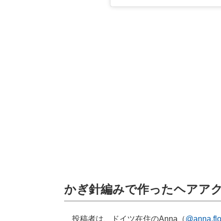
かぎ針編みで作ったヘアア
投稿者は、ドイツ在住のAnna（
@anna.flo