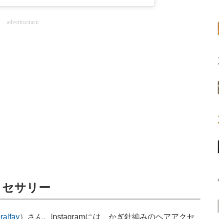
advertisement
クセサリー
ralfay
）さん。Instagramには、かぎ針編みのヘアアクセ