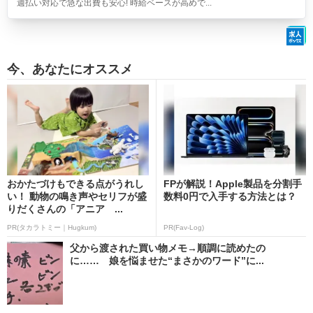
週払い対応で急な出費も安心! 時給ベースが高めで...
今、あなたにオススメ
おかたづけもできる点がうれし
FPが解説！Apple製品を分割手
い！ 動物の鳴き声やセリフが盛
数料0円で入手する方法とは？
りだくさんの「アニア ...
PR(タカラトミー｜Hugkum)
PR(Fav-Log)
父から渡された買い物メモ→順調に読めたの
に…… 娘を悩ませた“まさかのワード”に...