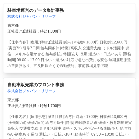
駐車場運営のデータ集計事務
株式会社ジャパン・リリーフ
東京都
正社員 / 派遣社員：時給1,800円
【仕事内容】[雇用形態] 派遣社員 [給与] <時給> 1800円 日収例:12,600円
(実働7h) 研修7日間:給与同条件 [特徴] 高収入 交通費支給 ミドル活躍中 資
格・スキルを活かせる 給与前払い制度あり 長期 週払い・日払いあり [勤務
時間] 09:00～17:00 日払い・週払い対応で急な出費にも安心 無期雇用派遣
の選択肢あり、五反田駅近くで通勤便利。事前職場見学で職...
自動車販売業のフロント事務
株式会社ジャパン・リリーフ
東京都
正社員 / 派遣社員：時給1,700円
【仕事内容】[雇用形態] 派遣社員 [給与] <時給> 1700円 日収例:13,600円
(実働8h/日) 研修7日間:給与同条件 [特徴] 未経験者活躍 研修・教育制度充実
高収入 交通費支給 ミドル活躍中 資格・スキルを活かせる 制服あり 給与前
払い制度あり 長期 週払い・日払いあり [勤務時間] 09:30～18:30 日払い・