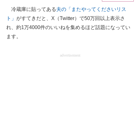
冷蔵庫に貼ってある
夫の「またやってくださいリス
ITの今と未来を見通す
ト」
がすてきだと、X（Twitter）で50万回以上表示さ
スマホと通信の最新トレンド
れ、約1万4000件のいいねを集めるほど話題になってい
ます。
進化するPCとデバイスの未来
好きが集まる 比べて選べる
advertisement
ビジネスと働き方のヒント
AI活用のいまが分かる
企業ITのトレンドを詳説
経営リーダーのコミュニティ
マーケ×ITの今がよく分かる
ITエンジニア向け専門サイト