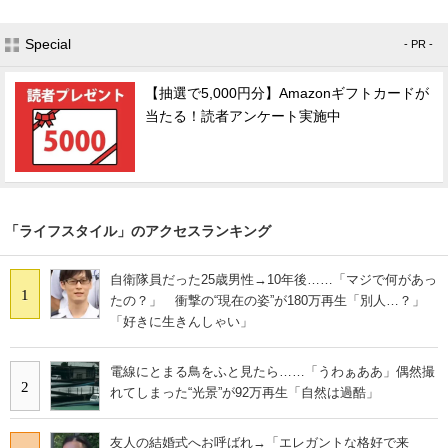
Special
- PR -
【抽選で5,000円分】Amazonギフトカードが
当たる！読者アンケート実施中
「ライフスタイル」のアクセスランキング
自衛隊員だった25歳男性→10年後……「マジで何があっ
1
たの？」 衝撃の“現在の姿”が180万再生「別人…？」
「好きに生きんしゃい」
電線にとまる鳥をふと見たら……「うわぁああ」偶然撮
2
れてしまった“光景”が92万再生「自然は過酷」
友人の結婚式へお呼ばれ→「エレガントな格好で来