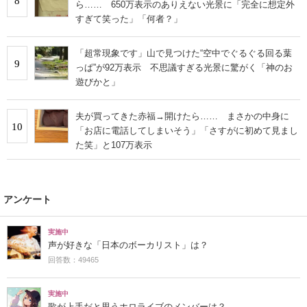
8
ら…… 650万表示のありえない光景に「完全に想定外
すぎて笑った」「何者？」
「超常現象です」山で見つけた“空中でぐるぐる回る葉
9
っぱ”が92万表示 不思議すぎる光景に驚がく「神のお
遊びかと」
夫が買ってきた赤福→開けたら…… まさかの中身に
10
「お店に電話してしまいそう」「さすがに初めて見まし
た笑」と107万表示
アンケート
実施中
声が好きな「日本のボーカリスト」は？
回答数：49465
実施中