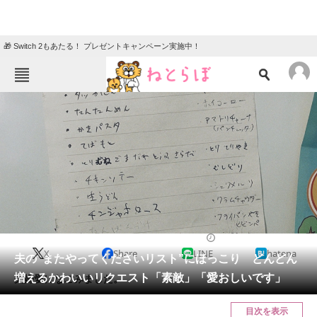
🎁 Switch 2もあたる！ プレゼントキャンペーン実施中！
ねとらぼメニュー
TOP
ニュース
エンタメ
クイズ
グルメ
地域
住まい
教育・育児
動物
リサーチ
ライフスタイル
2025/03/18 14:00（公開）
X
Share
LINE
hatena
会員記事
夫の“またやってくださいリスト”にほっこり どんどん
増えるかわいいリクエスト「素敵」「愛おしいです」
夫婦愛になごみました。
メディア
目次を表示
注目記事を集めた総合ページ