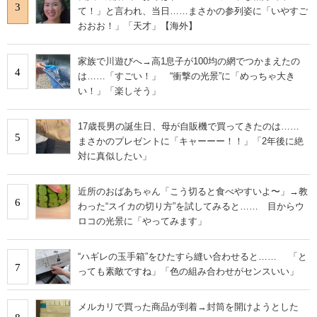
3
て！」と言われ、当日……まさかの参列姿に「いやすご
おおお！」「天才」【海外】
家族で川遊びへ→高1息子が100均の網でつかまえたの
4
は……「すごい！」 “衝撃の光景”に「めっちゃ大き
い！」「楽しそう」
17歳長男の誕生日、母が自販機で買ってきたのは……
5
まさかのプレゼントに「キャーーー！！」「2年後に絶
対に真似したい」
近所のおばあちゃん「こう切ると食べやすいよ〜」→教
6
わった“スイカの切り方”を試してみると…… 目からウ
ロコの光景に「やってみます」
“ハギレの玉手箱”をひたすら縫い合わせると…… 「と
7
っても素敵ですね」「色の組み合わせがセンスいい」
メルカリで買った商品が到着→封筒を開けようとした