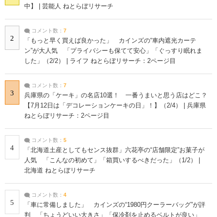
中】 | 芸能人 ねとらぼリサーチ
コメント数：
7
2
「もっと早く買えば良かった」 カインズの“車内遮光カーテ
ン”が大人気 「プライバシーも保てて安心」「ぐっすり眠れま
した」（2/2） | ライフ ねとらぼリサーチ：2ページ目
コメント数：
7
3
兵庫県の「ケーキ」の名店10選！ 一番うまいと思う店はどこ？
【7月12日は「デコレーションケーキの日」！】（2/4） | 兵庫県
ねとらぼリサーチ：2ページ目
コメント数：
5
4
「北海道土産としてもセンス抜群」六花亭の“店舗限定”お菓子が
人気 「こんなの初めて」「箱買いするべきだった」（1/2） |
北海道 ねとらぼリサーチ
コメント数：
4
5
「車に常備しました」 カインズの“1980円クーラーバッグ”が評
判 「ちょうどいい大きさ」「保冷剤を止めるベルトが良い」