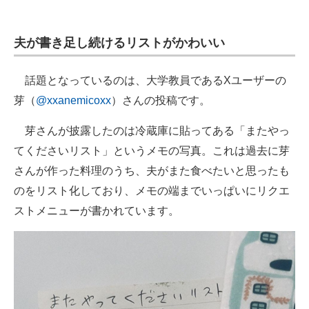
企業向けIT製品の総合サイト
夫が書き足し続けるリストがかわいい
IT製品の技術・比較・事例
製造業のIT導入・活用を支援
話題となっているのは、大学教員であるXユーザーの
芽（
@xxanemicoxx
）さんの投稿です。
モノづくり技術者専門サイト
芽さんが披露したのは冷蔵庫に貼ってある「またやっ
エレクトロニクス専門サイト
てくださいリスト」というメモの写真。これは過去に芽
電子設計の基本と応用
さんが作った料理のうち、夫がまた食べたいと思ったも
のをリスト化しており、メモの端までいっぱいにリクエ
エネルギーの専門メディア
ストメニューが書かれています。
建設×テクノロジーの最前線
ちょっと気になるネットの話題