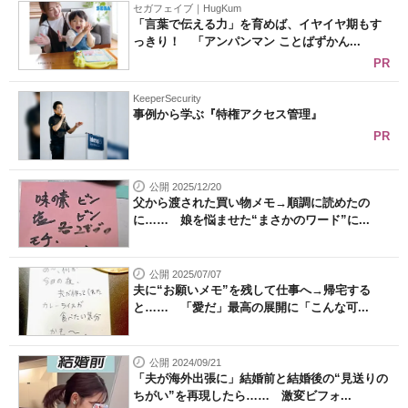
セガフェイブ｜HugKum
「言葉で伝える力」を育めば、イヤイヤ期もす
っきり！ 「アンパンマン ことばずかん...
PR
KeeperSecurity
事例から学ぶ『特権アクセス管理』
PR
公開 2025/12/20
父から渡された買い物メモ→順調に読めたの
に…… 娘を悩ませた“まさかのワード”に...
公開 2025/07/07
夫に“お願いメモ”を残して仕事へ→帰宅する
と…… 「愛だ」最高の展開に「こんな可...
公開 2024/09/21
「夫が海外出張に」結婚前と結婚後の“見送りの
ちがい”を再現したら…… 激変ビフォ...