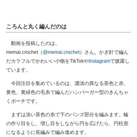
企業向けIT製品の総合サイト
IT製品の技術・比較・事例
ころんと丸く編んだのは
製造業のIT導入・活用を支援
動画を投稿したのは、
モノづくり技術者専門サイト
memai.crochet（
@memai.crochet
）さん。かぎ針で編ん
エレクトロニクス専門サイト
だカラフルでかわいい小物をTikTokや
Instagram
で披露し
ています。
電子設計の基本と応用
今回注目を集めているのは、濃淡の異なる茶色と赤、
エネルギーの専門メディア
黄色、黄緑色の毛糸で編んだハンバーガー型のきんちゃ
建設×テクノロジーの最前線
くポーチです。
ちょっと気になるネットの話題
まずは淡い茶色の糸で下のバンズ部分を編みます。輪
の作り目をし、増し目をしながら円を広げたら、円柱形
になるように長編みで編み進めます。