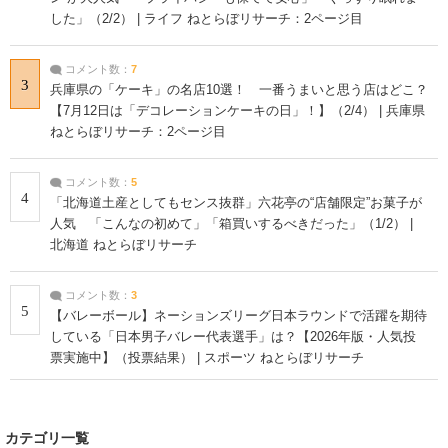
した」（2/2） | ライフ ねとらぼリサーチ：2ページ目
コメント数：
7
3
兵庫県の「ケーキ」の名店10選！ 一番うまいと思う店はどこ？
【7月12日は「デコレーションケーキの日」！】（2/4） | 兵庫県
ねとらぼリサーチ：2ページ目
コメント数：
5
4
「北海道土産としてもセンス抜群」六花亭の“店舗限定”お菓子が
人気 「こんなの初めて」「箱買いするべきだった」（1/2） |
北海道 ねとらぼリサーチ
コメント数：
3
5
【バレーボール】ネーションズリーグ日本ラウンドで活躍を期待
している「日本男子バレー代表選手」は？【2026年版・人気投
票実施中】（投票結果） | スポーツ ねとらぼリサーチ
カテゴリ一覧