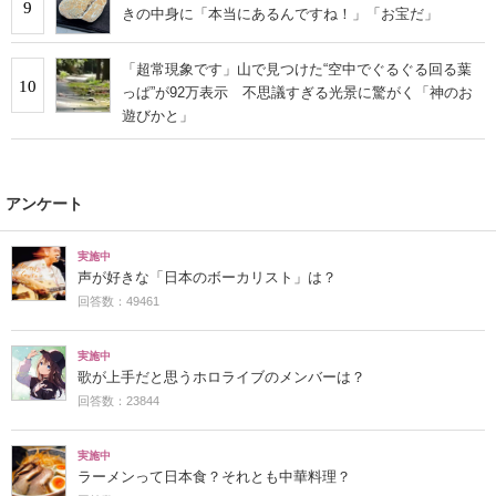
9
きの中身に「本当にあるんですね！」「お宝だ」
「超常現象です」山で見つけた“空中でぐるぐる回る葉
10
っぱ”が92万表示 不思議すぎる光景に驚がく「神のお
遊びかと」
アンケート
実施中
声が好きな「日本のボーカリスト」は？
回答数：49461
実施中
歌が上手だと思うホロライブのメンバーは？
回答数：23844
実施中
ラーメンって日本食？それとも中華料理？