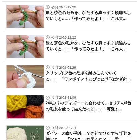
公開 2025/12/20
緑と茶色の毛糸を、ひたすら真っすぐ鎖編みし
ていくと……「作ってみたよ！」「これ大...
公開 2025/12/22
緑と茶色の毛糸を、ひたすら真っすぐ鎖編みし
ていくと……「作ってみたよ！」「これ大...
公開 2026/01/29
クリップに2色の毛糸を編みこんでいく
と…… “ワンポイントにぴったり”なかぎ針
編...
公開 2025/11/09
2年ぶりのディズニーに合わせて、セリアの4色
の毛糸を使って編んだのは……「可愛す...
公開 2025/06/14
ダイソーの白い毛糸→かぎ針でひたすら“円”を
編むと……「なんだこれ天才か？」 予...