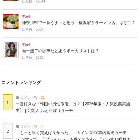
回答数：19644
実施中
神奈川県で一番うまいと思う「横浜家系ラーメン店」はどこ？
回答数：8506
実施中
唯一無二の歌声だと思うボーカリストは？
回答数：8082
コメントランキング
コメント数：
21
1
一番好きな「韓国の男性俳優」は？【2026年版・人気投票実施
中】 | 芸能人 ねとらぼリサーチ
コメント数：
7
2
「もっと早く買えば良かった」 カインズの“車内遮光カーテ
ン”が大人気 「プライバシーも保てて安心」「ぐっすり眠れま