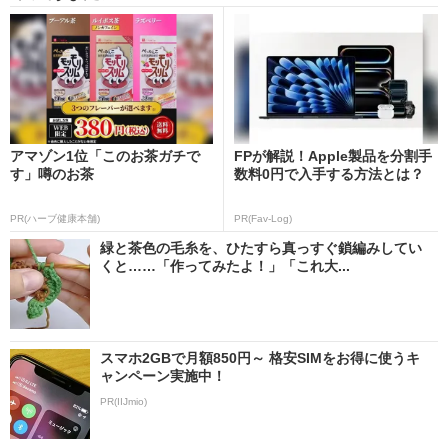
アマゾン1位「このお茶ガチで
FPが解説！Apple製品を分割手
す」噂のお茶
数料0円で入手する方法とは？
PR(ハーブ健康本舗)
PR(Fav-Log)
緑と茶色の毛糸を、ひたすら真っすぐ鎖編みしてい
くと……「作ってみたよ！」「これ大...
スマホ2GBで月額850円～ 格安SIMをお得に使うキ
ャンペーン実施中！
PR(IIJmio)