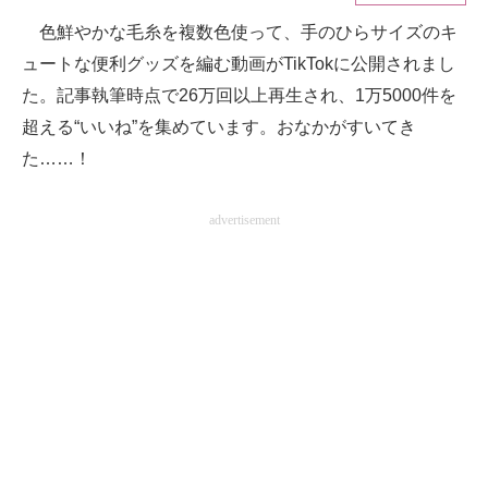
色鮮やかな毛糸を複数色使って、手のひらサイズのキ
ITの今と未来を見通す
ュートな便利グッズを編む動画がTikTokに公開されまし
スマホと通信の最新トレンド
た。記事執筆時点で26万回以上再生され、1万5000件を
超える“いいね”を集めています。おなかがすいてき
進化するPCとデバイスの未来
た……！
好きが集まる 比べて選べる
advertisement
ビジネスと働き方のヒント
AI活用のいまが分かる
企業ITのトレンドを詳説
経営リーダーのコミュニティ
マーケ×ITの今がよく分かる
ITエンジニア向け専門サイト