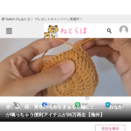
🎁 Switch 2もあたる！ プレゼントキャンペーン実施中！
ねとらぼメニュー
TOP
ニュース
エンタメ
クイズ
グルメ
地域
住まい
教育・育児
動物
リサーチ
ライフスタイル
2025/03/16 18:00（公開）
X
Share
LINE
hatena
会員記事
赤、茶、緑、黄色の毛糸をまぁるく編むと…… おなか
が鳴っちゃう便利アイテムが26万再生【海外】
みんなに自慢したくなるかわいさ。
メディア
目次を表示
注目記事を集めた総合ページ