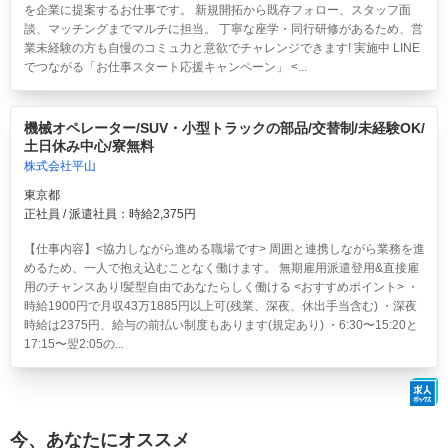
を企業に提案するお仕事です。 新規開拓から既存フォロー、スタッフ面
談、マッチングまでマルチに担当。 丁寧な座学・同行研修があるため、営
業未経験の方も自慢のコミュ力と意欲でチャレンジできます! 実施中 LINE
でつながる「お仕事スタート応援キャンペーン」 <...
機械オペレーター/SUV・小型トラックの部品/交替制/未経験OK/
土日休み中心/寮無料
株式会社平山
東京都
正社員 / 派遣社員：時給2,375円
【仕事内容】<協力しながら進める職場です> 周囲と連携しながら業務を進
めるため、一人で抱え込むことなく働けます。 無期雇用派遣登用&直接雇
用のチャンスあり!髪型自由であなたらしく働ける <おすすめポイント> ・
時給1900円で月収43万1885円以上可(残業、深夜、休出手当含む) ・深夜
時給は2375円、給与の前払い制度もあります(規定あり) ・6:30〜15:20と
17:15〜翌2:05の...
今、あなたにオススメ