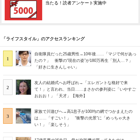
当たる！読者アンケート実施中
「ライフスタイル」のアクセスランキング
自衛隊員だった25歳男性→10年後……「マジで何があっ
1
たの？」 衝撃の“現在の姿”が180万再生「別人…？」
「好きに生きんしゃい」
友人の結婚式へお呼ばれ→「エレガントな格好で来
2
て！」と言われ、当日……まさかの参列姿に「いやすご
おおお！」「天才」【海外】
家族で川遊びへ→高1息子が100均の網でつかまえたの
3
は……「すごい！」 “衝撃の光景”に「めっちゃ大き
い！」「楽しそう」