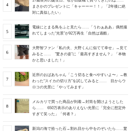
17歳長男の誕生日、母が自販機で買ってきたのは……
4
まさかのプレゼントに「キャーーー！！」「2年後に絶
対に真似したい」
電線にとまる鳥をふと見たら……「うわぁああ」偶然撮
5
れてしまった“光景”が92万再生「自然は過酷」
大野智ファン「私の夫、大野くんに似てて幸せ」→見て
6
みると…… ‟驚きの姿”に「最高すぎません？」「本物
かと思いました！」
近所のおばあちゃん「こう切ると食べやすいよ〜」→教
7
わった“スイカの切り方”を試してみると…… 目からウ
ロコの光景に「やってみます」
メルカリで買った商品が到着→封筒を開けようとした
8
ら…… 650万表示のありえない光景に「完全に想定外
すぎて笑った」「何者？」
新潟の海で拾った石→割れ目から中をのぞいたら……驚