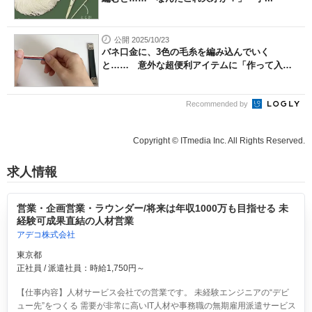
公開 2025/10/23
バネ口金に、3色の毛糸を編み込んでいく
と…… 意外な超便利アイテムに「作って入
れ...
Recommended by
Copyright © ITmedia Inc. All Rights Reserved.
求人情報
営業・企画営業・ラウンダー/将来は年収1000万も目指せる 未
経験可成果直結の人材営業
アデコ株式会社
東京都
正社員 / 派遣社員：時給1,750円～
【仕事内容】人材サービス会社での営業です。 未経験エンジニアの“デビ
ュー先”をつくる 需要が非常に高いIT人材や事務職の無期雇用派遣サービス