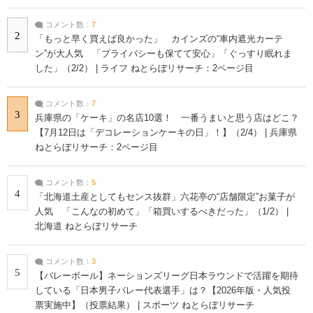
コメント数：
7
2
「もっと早く買えば良かった」 カインズの“車内遮光カーテ
ン”が大人気 「プライバシーも保てて安心」「ぐっすり眠れま
した」（2/2） | ライフ ねとらぼリサーチ：2ページ目
コメント数：
7
3
兵庫県の「ケーキ」の名店10選！ 一番うまいと思う店はどこ？
【7月12日は「デコレーションケーキの日」！】（2/4） | 兵庫県
ねとらぼリサーチ：2ページ目
コメント数：
5
4
「北海道土産としてもセンス抜群」六花亭の“店舗限定”お菓子が
人気 「こんなの初めて」「箱買いするべきだった」（1/2） |
北海道 ねとらぼリサーチ
コメント数：
3
5
【バレーボール】ネーションズリーグ日本ラウンドで活躍を期待
している「日本男子バレー代表選手」は？【2026年版・人気投
票実施中】（投票結果） | スポーツ ねとらぼリサーチ