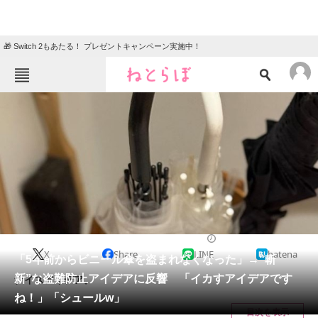
🎁 Switch 2もあたる！ プレゼントキャンペーン実施中！
ねとらぼメニュー
TOP
ニュース
エンタメ
クイズ
グルメ
地域
住まい
教育・育児
動物
リサーチ
ライフスタイル
2025/03/17 19:30（公開）
X
Share
LINE
hatena
会員記事
「5年前からビニール傘を盗まれなくなった」→“斬
新”な盗難防止アイデアに反響 「イカすアイデアです
ナイスアイデア。
メディア
ね！」「シュールw」
目次を表示
注目記事を集めた総合ページ