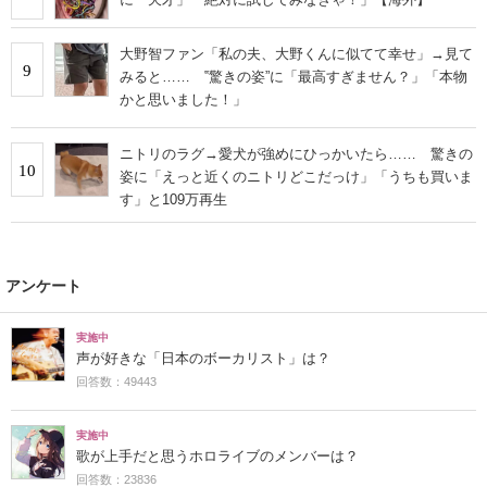
大野智ファン「私の夫、大野くんに似てて幸せ」→見て
9
みると…… ‟驚きの姿”に「最高すぎません？」「本物
かと思いました！」
ニトリのラグ→愛犬が強めにひっかいたら…… 驚きの
10
姿に「えっと近くのニトリどこだっけ」「うちも買いま
す」と109万再生
アンケート
実施中
声が好きな「日本のボーカリスト」は？
回答数：49443
実施中
歌が上手だと思うホロライブのメンバーは？
回答数：23836