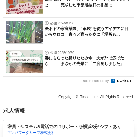
と…… 完成した季節感抜群の作品に...
公開 2024/03/30
長ネギの家庭菜園、“傘袋”を使うアイデアに目
からウロコ 青々と育った姿に「場所も...
公開 2025/10/30
妻にもらった折りたたみ傘→夫が外で広げた
ら…… まさかの光景に「二度見しました」...
Recommended by
Copyright © ITmedia Inc. All Rights Reserved.
求人情報
増員・システム&電話でのITサポート@横浜3分!シフトあり
マンパワーグループ株式会社