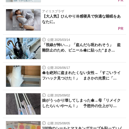
PR
アイリスプラザ
【大人気】ひんやり冷感寝具で快適な睡眠をあ
なたに。
PR
公開 2025/03/14
「視線が怖い…」「盗んだら呪われそう」 盗
難防止のため、ビニール傘に貼った“まさ...
公開 2026/06/17
傘を絶対に盗まれたくない女性→「すごいライ
フハック見つけた！」 まさかの光景に「...
公開 2025/09/02
娘がうっかり壊してしまった傘→母「リメイク
したらいいや〜ん！」 予想外の仕上がり...
公開 2025/08/05
100均のシールとマスキングテープを貼っていく