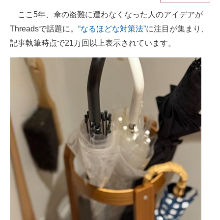
ここ5年、傘の盗難に遭わなくなった人のアイデアが
ITの今と未来を見通す
Threadsで話題に。
“なるほどな対策法”
に注目が集まり、
スマホと通信の最新トレンド
記事執筆時点で21万回以上表示されています。
進化するPCとデバイスの未来
好きが集まる 比べて選べる
ビジネスと働き方のヒント
AI活用のいまが分かる
企業ITのトレンドを詳説
経営リーダーのコミュニティ
マーケ×ITの今がよく分かる
ITエンジニア向け専門サイト