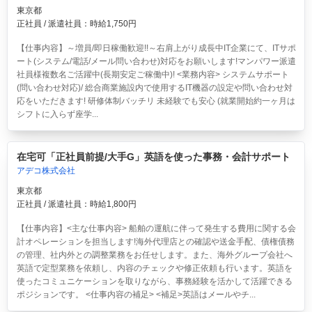
東京都
正社員 / 派遣社員：時給1,750円
【仕事内容】～増員/即日稼働歓迎!!～右肩上がり成長中IT企業にて、ITサポ
ート(システム/電話/メール問い合わせ)対応をお願いします!マンパワー派遣
社員様複数名ご活躍中(長期安定ご稼働中)! <業務内容> システムサポート
(問い合わせ対応)/ 総合商業施設内で使用するIT機器の設定や問い合わせ対
応をいただきます! 研修体制バッチリ 未経験でも安心 (就業開始約一ヶ月は
シフトに入らず座学...
在宅可「正社員前提/大手G」英語を使った事務・会計サポート
アデコ株式会社
東京都
正社員 / 派遣社員：時給1,800円
【仕事内容】<主な仕事内容> 船舶の運航に伴って発生する費用に関する会
計オペレーションを担当します!海外代理店との確認や送金手配、債権債務
の管理、社内外との調整業務をお任せします。また、海外グループ会社へ
英語で定型業務を依頼し、内容のチェックや修正依頼も行います。英語を
使ったコミュニケーションを取りながら、事務経験を活かして活躍できる
ポジションです。 <仕事内容の補足> <補足>英語はメールやチ...