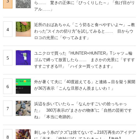
3
ら…… 驚きの正体に「びっくりした～」「焦げ目がリ
アル……」
近所のおばあちゃん「こう切ると食べやすいよ〜」→教
4
わった“スイカの切り方”を試してみると…… 目からウ
ロコの光景に「やってみます」
ユニクロで買った『HUNTER×HUNTER』Tシャツ→輪
5
ゴムで縛って放置したら…… まさかの光景に「すすす
すすごすぎる!!!」「ハイター買ってきます」
外が暑くて夫に「40度超えてる」と連絡→目を疑う展開
6
が36万表示「こんな旦那さん羨ましいわ！」
浜辺を歩いていたら→「なんかすごいの拾っちゃっ
7
た」 380万表示の“まさかの物体”に「自然の芸術です
ね」「本当に奇跡的」
刺しゅう糸の“クズ”は捨てないで→218万再生のアイデア
8
に「天才」「絶対に試してみなきゃ！」【海外】