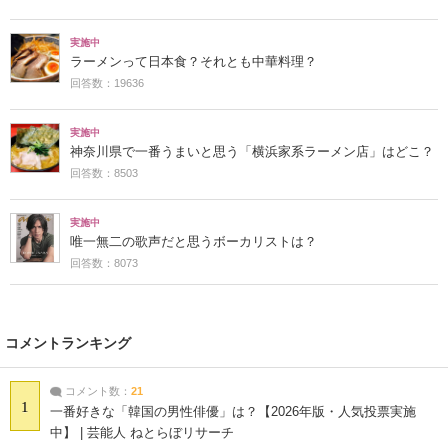
実施中
ラーメンって日本食？それとも中華料理？
回答数：19636
実施中
神奈川県で一番うまいと思う「横浜家系ラーメン店」はどこ？
回答数：8503
実施中
唯一無二の歌声だと思うボーカリストは？
回答数：8073
コメントランキング
コメント数：
21
1
一番好きな「韓国の男性俳優」は？【2026年版・人気投票実施
中】 | 芸能人 ねとらぼリサーチ