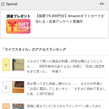
Special
- PR -
【抽選で5,000円分】Amazonギフトカードが
当たる！読者アンケート実施中
「ライフスタイル」のアクセスランキング
メルカリで買った商品が到着→封筒を開けようとした
1
ら…… 650万表示のありえない光景に「完全に想定外
すぎて笑った」「何者？」
夫が買ってきた赤福→開けたら…… まさかの中身に
2
「お店に電話してしまいそう」「さすがに初めて見まし
た笑」と107万表示
道端に落ちていた“タコさんウインナー”→拾ってみた