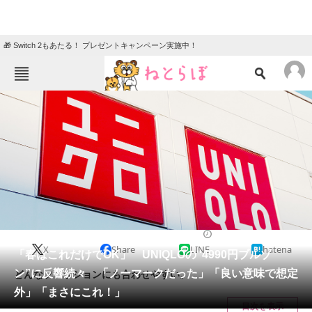
🎁 Switch 2もあたる！ プレゼントキャンペーン実施中！
ねとらぼメニュー
TOP
ニュース
エンタメ
クイズ
グルメ
地域
住まい
教育・育児
動物
リサーチ
ファッション
2025/03/18 06:00（公開）
X
Share
LINE
hatena
会員記事
「春はこれだけでOK」 UNIQLOの“4990円ブルゾ
ン”に反響続々 「ノーマークだった」「良い意味で想定
どんなファッションにも合わせやすい。
メディア
外」「まさにこれ！」
目次を表示
注目記事を集めた総合ページ