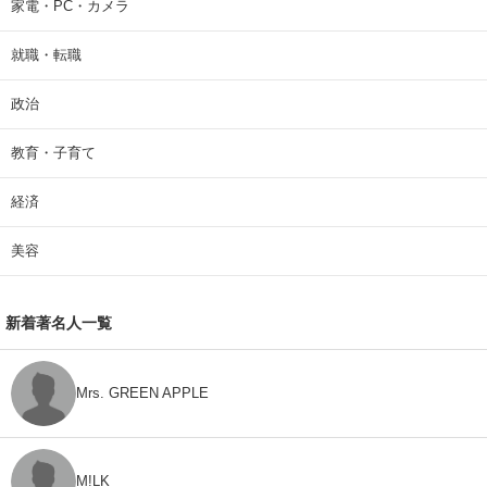
家電・PC・カメラ
就職・転職
政治
教育・子育て
経済
美容
新着著名人一覧
Mrs. GREEN APPLE
M!LK