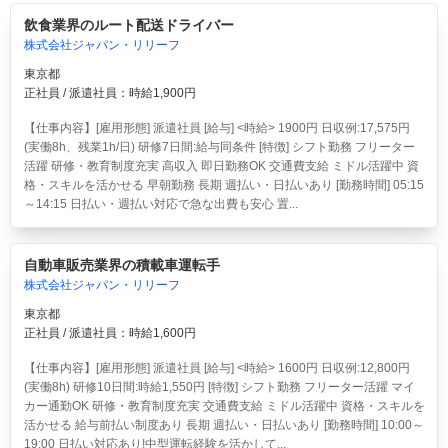
飲食業界のルート配送ドライバー
株式会社ジャパン・リリーフ
東京都
正社員 / 派遣社員：時給1,900円
【仕事内容】[雇用形態] 派遣社員 [給与] <時給> 1900円 日収例:17,575円
(実働8h、残業1h/日) 研修7日間:給与同条件 [特徴] シフト勤務 フリーター
活躍 研修・教育制度充実 高収入 即日勤務OK 交通費支給 ミドル活躍中 資
格・スキルを活かせる 早朝勤務 長期 週払い・日払いあり [勤務時間] 05:15
～14:15 日払い・週払い対応で急な出費も安心 置...
自動車販売業界の積載車運転手
株式会社ジャパン・リリーフ
東京都
正社員 / 派遣社員：時給1,600円
【仕事内容】[雇用形態] 派遣社員 [給与] <時給> 1600円 日収例:12,800円
(実働8h) 研修10日間:時給1,550円 [特徴] シフト勤務 フリーター活躍 マイ
カー通勤OK 研修・教育制度充実 交通費支給 ミドル活躍中 資格・スキルを
活かせる 給与前払い制度あり 長期 週払い・日払いあり [勤務時間] 10:00～
19:00 日払い対応あり!中型運転経験を活かして...