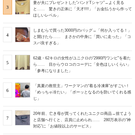
妻が夫にプレゼントした“バンドTシャツ”→よく見る
3
と…… 驚きの正体に「天才!!!!」「お金払うから作って
ほしいレベル」
しまむらで買った3000円のバッグ→「何か入ってる！」
4
と開けたら…… まさかの中身に「買いに走った」「コ
スパ良すぎる」
62歳・62キロの女性がユニクロの“2990円ワンピ”を着た
5
ら…… 目からウロコのコーデに「全色ほしいくらい」
「参考になりました」
「真夏の救世主」ワークマンの“着る冷凍庫”がすごい！
6
「めっちゃ冷たい」「ボーッとなるのを防いでくれる感
じ」
20年前、亡き母が買ってくれたユニクロ商品→捨てよう
7
と店舗へ行くと、店員に止められ…… 280万表示の“神
対応”に「お値段以上のサービス」