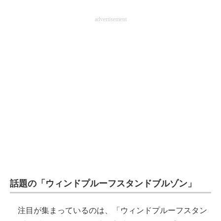
企業向けIT製品の総合サイト
advertisement
IT製品の技術・比較・事例
製造業のIT導入・活用を支援
モノづくり技術者専門サイト
エレクトロニクス専門サイト
電子設計の基本と応用
エネルギーの専門メディア
建設×テクノロジーの最前線
ちょっと気になるネットの話題
話題の「ウィンドプルーフスタンドブルゾン」
注目が集まっているのは、「ウィンドプルーフスタン