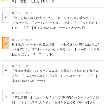
中】 | 芸能人 ねとらぼリサーチ
コメント数：
7
2
「もっと早く買えば良かった」 カインズの“車内遮光カーテ
ン”が大人気 「プライバシーも保てて安心」「ぐっすり眠れま
した」（2/2） | ライフ ねとらぼリサーチ：2ページ目
コメント数：
7
3
兵庫県の「ケーキ」の名店10選！ 一番うまいと思う店はどこ？
【7月12日は「デコレーションケーキの日」！】（2/4） | 兵庫県
ねとらぼリサーチ：2ページ目
コメント数：
5
4
「北海道土産としてもセンス抜群」六花亭の“店舗限定”お菓子が
人気 「こんなの初めて」「箱買いするべきだった」（1/2） |
北海道 ねとらぼリサーチ
コメント数：
4
5
「車に常備しました」 カインズの“1980円クーラーバッグ”が評
判 「ちょうどいい大きさ」「保冷剤を止めるベルトが良い」