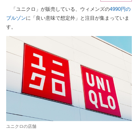
「ユニクロ」が販売している、ウィメンズの
4990円の
ITの今と未来を見通す
ブルゾン
に「良い意味で想定外」と注目が集まっていま
スマホと通信の最新トレンド
す。
進化するPCとデバイスの未来
好きが集まる 比べて選べる
ビジネスと働き方のヒント
AI活用のいまが分かる
企業ITのトレンドを詳説
経営リーダーのコミュニティ
マーケ×ITの今がよく分かる
ユニクロの店舗
ITエンジニア向け専門サイト