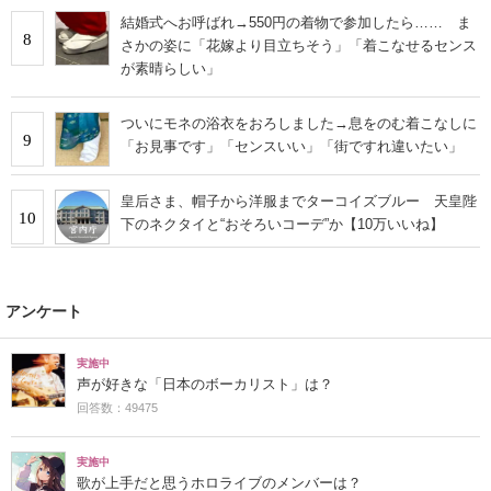
結婚式へお呼ばれ→550円の着物で参加したら…… ま
8
さかの姿に「花嫁より目立ちそう」「着こなせるセンス
が素晴らしい」
ついにモネの浴衣をおろしました→息をのむ着こなしに
9
「お見事です」「センスいい」「街ですれ違いたい」
皇后さま、帽子から洋服までターコイズブルー 天皇陛
10
下のネクタイと“おそろいコーデ”か【10万いいね】
アンケート
実施中
声が好きな「日本のボーカリスト」は？
回答数：49475
実施中
歌が上手だと思うホロライブのメンバーは？