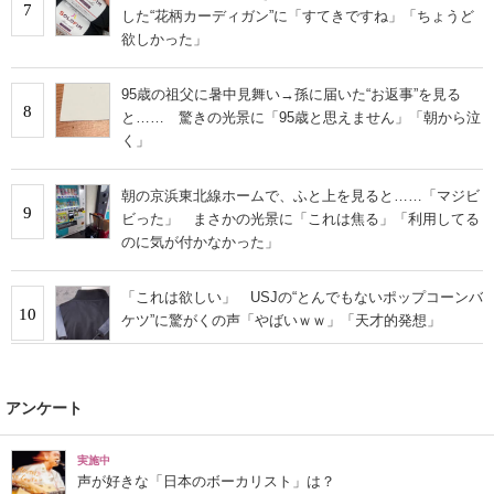
7
した“花柄カーディガン”に「すてきですね」「ちょうど
欲しかった」
95歳の祖父に暑中見舞い→孫に届いた“お返事”を見る
8
と…… 驚きの光景に「95歳と思えません」「朝から泣
く」
朝の京浜東北線ホームで、ふと上を見ると……「マジビ
9
ビった」 まさかの光景に「これは焦る」「利用してる
のに気が付かなかった」
「これは欲しい」 USJの“とんでもないポップコーンバ
10
ケツ”に驚がくの声「やばいｗｗ」「天才的発想」
アンケート
実施中
声が好きな「日本のボーカリスト」は？