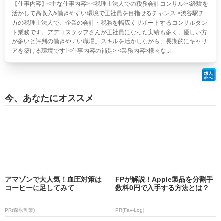
【仕事内容】<主な仕事内容> <税理士法人での税務会計コンサル><経験を
活かして高収入&働きやすい環境で正社員を目指せるチャンス >渋谷駅チ
カの税理士法人で、企業の会計・税務を幅広くサポートするコンサルタン
ト業務です。アデコスタッフさんが正社員になった実績も多く、優しい方
が多いと評判の働きやすい職場。スキルを活かしながら、長期的にキャリ
アを築ける環境です! <仕事内容の補足> <業務内容>様々な...
今、あなたにオススメ
アマゾンで大人気！血圧対策は
FPが解説！Apple製品を分割手
コーヒーに足してみて
数料0円で入手する方法とは？
PR(森永乳業)
PR(Fav-Log)