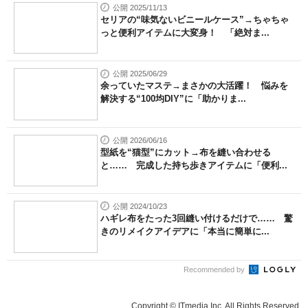
公開 2025/11/13
セリアの“味気ないビニールケース”→ちゃちゃ
っと便利アイテムに大変身！ 「絶対ま...
公開 2025/06/29
余っていたマステ→まさかの大活躍！ 悩みを
解決する“100均DIY”に「助かりま...
公開 2026/06/16
型紙を“猫型”にカット→布を縫い合わせる
と…… 完成した持ち歩きアイテムに「便利...
公開 2024/10/23
ハギレ布をたった3回縫い付けるだけで…… 驚
きのリメイクアイデアに「本当に簡単に...
Recommended by
Copyright © ITmedia Inc. All Rights Reserved.