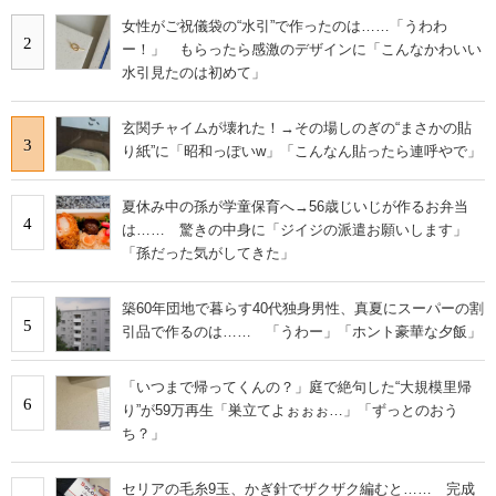
女性がご祝儀袋の“水引”で作ったのは……「うわわ
2
ー！」 もらったら感激のデザインに「こんなかわいい
水引見たのは初めて」
玄関チャイムが壊れた！→その場しのぎの“まさかの貼
3
り紙”に「昭和っぽいw」「こんなん貼ったら連呼やで」
夏休み中の孫が学童保育へ→56歳じいじが作るお弁当
4
は…… 驚きの中身に「ジイジの派遣お願いします」
「孫だった気がしてきた」
築60年団地で暮らす40代独身男性、真夏にスーパーの割
5
引品で作るのは…… 「うわー」「ホント豪華な夕飯」
「いつまで帰ってくんの？」庭で絶句した“大規模里帰
6
り”が59万再生「巣立てよぉぉぉ…」「ずっとのおう
ち？」
セリアの毛糸9玉、かぎ針でザクザク編むと…… 完成