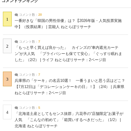
コメントランキング
コメント数：
20
1
一番好きな「韓国の男性俳優」は？【2026年版・人気投票実施
中】（投票結果） | 芸能人 ねとらぼリサーチ
コメント数：
7
2
「もっと早く買えば良かった」 カインズの“車内遮光カーテ
ン”が大人気 「プライバシーも保てて安心」「ぐっすり眠れま
した」（2/2） | ライフ ねとらぼリサーチ：2ページ目
コメント数：
7
3
兵庫県の「ケーキ」の名店10選！ 一番うまいと思う店はどこ？
【7月12日は「デコレーションケーキの日」！】（2/4） | 兵庫県
ねとらぼリサーチ：2ページ目
コメント数：
5
4
「北海道土産としてもセンス抜群」六花亭の“店舗限定”お菓子が
人気 「こんなの初めて」「箱買いするべきだった」（1/2） |
北海道 ねとらぼリサーチ