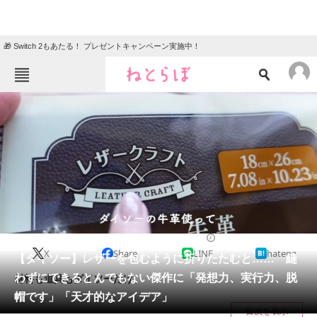
🎁 Switch 2もあたる！ プレゼントキャンペーン実施中！
ねとらぼメニュー
TOP
ニュース
エンタメ
クイズ
グルメ
地域
住まい
教育・育児
動物
リサーチ
ライフスタイル
2025/03/21 11:00（公開）
X
Share
LINE
hatena
会員記事
【ダイソー】レザーを包むように折りたたむと…… 縫
わずにできるとんでもない傑作に「発想力、実行力、脱
材料も道具もダイソーだけ。
メディア
帽です」「天才的なアイデア」
目次を表示
注目記事を集めた総合ページ