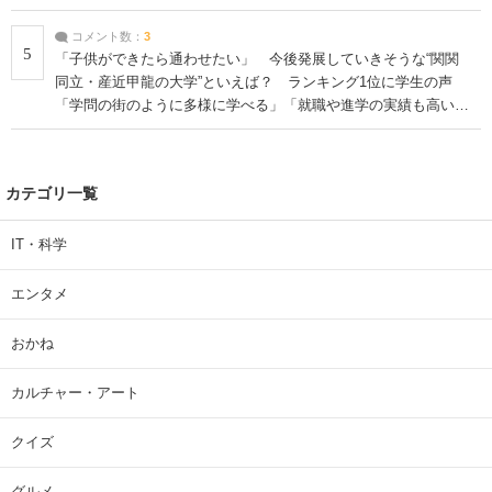
コメント数：
3
5
「子供ができたら通わせたい」 今後発展していきそうな“関関
同立・産近甲龍の大学”といえば？ ランキング1位に学生の声
「学問の街のように多様に学べる」「就職や進学の実績も高い」
| 大学 ねとらぼリサーチ
カテゴリ一覧
IT・科学
エンタメ
おかね
カルチャー・アート
クイズ
グルメ