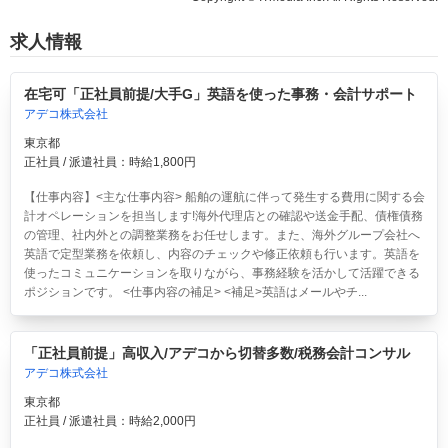
求人情報
在宅可「正社員前提/大手G」英語を使った事務・会計サポート
アデコ株式会社
東京都
正社員 / 派遣社員：時給1,800円
【仕事内容】<主な仕事内容> 船舶の運航に伴って発生する費用に関する会
計オペレーションを担当します!海外代理店との確認や送金手配、債権債務
の管理、社内外との調整業務をお任せします。また、海外グループ会社へ
英語で定型業務を依頼し、内容のチェックや修正依頼も行います。英語を
使ったコミュニケーションを取りながら、事務経験を活かして活躍できる
ポジションです。 <仕事内容の補足> <補足>英語はメールやチ...
「正社員前提」高収入/アデコから切替多数/税務会計コンサル
アデコ株式会社
東京都
正社員 / 派遣社員：時給2,000円