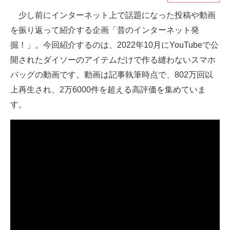
少し前にインターネット上で話題になった投稿や動画
ITの今と未来を見通す
を振り返って紹介する企画「昔のインターネット発
スマホと通信の最新トレンド
掘！」。今回紹介するのは、2022年10月にYouTubeで公
開されたダイソーのアイテムだけで作る縫わないスマホ
進化するPCとデバイスの未来
バッグの動画です。動画は記事執筆時点で、802万回以
好きが集まる 比べて選べる
上再生され、2万6000件を超える高評価を集めていま
す。
ビジネスと働き方のヒント
AI活用のいまが分かる
企業ITのトレンドを詳説
経営リーダーのコミュニティ
マーケ×ITの今がよく分かる
ITエンジニア向け専門サイト