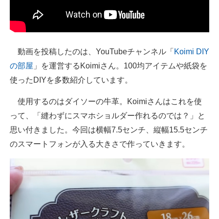
企業向けIT製品の総合サイト
IT製品の技術・比較・事例
動画を投稿したのは、YouTubeチャンネル「
Koimi DIY
製造業のIT導入・活用を支援
の部屋
」を運営するKoimiさん。100均アイテムや紙袋を
モノづくり技術者専門サイト
使ったDIYを多数紹介しています。
エレクトロニクス専門サイト
使用するのはダイソーの牛革。Koimiさんはこれを使
って、「縫わずにスマホショルダー作れるのでは？」と
電子設計の基本と応用
思い付きました。今回は横幅7.5センチ、縦幅15.5センチ
エネルギーの専門メディア
のスマートフォンが入る大きさで作っていきます。
建設×テクノロジーの最前線
ちょっと気になるネットの話題