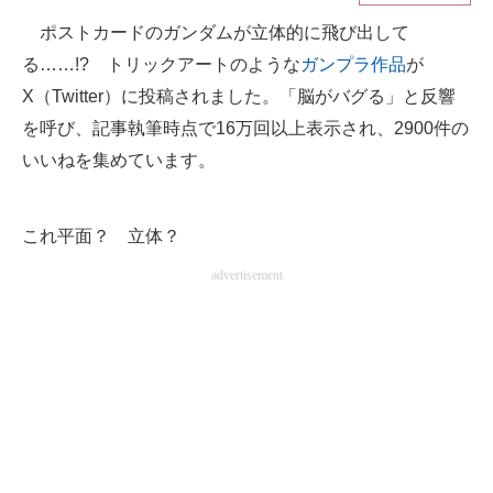
ポストカードのガンダムが立体的に飛び出して
ITの今と未来を見通す
る……!? トリックアートのような
ガンプラ作品
が
スマホと通信の最新トレンド
X（Twitter）に投稿されました。「脳がバグる」と反響
を呼び、記事執筆時点で16万回以上表示され、2900件の
進化するPCとデバイスの未来
いいねを集めています。
好きが集まる 比べて選べる
これ平面？ 立体？
ビジネスと働き方のヒント
advertisement
AI活用のいまが分かる
企業ITのトレンドを詳説
経営リーダーのコミュニティ
マーケ×ITの今がよく分かる
ITエンジニア向け専門サイト