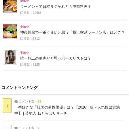
実施中
ラーメンって日本食？それとも中華料理？
回答数：19666
実施中
神奈川県で一番うまいと思う「横浜家系ラーメン店」はどこ？
回答数：8512
実施中
唯一無二の歌声だと思うボーカリストは？
回答数：8125
コメントランキング
コメント数：
21
1
一番好きな「韓国の男性俳優」は？【2026年版・人気投票実施
中】 | 芸能人 ねとらぼリサーチ
コメント数：
7