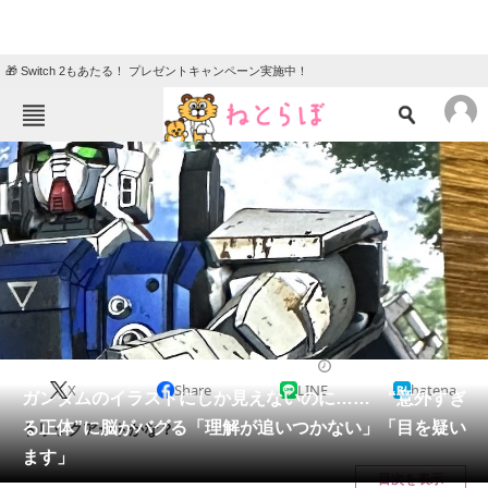
🎁 Switch 2もあたる！ プレゼントキャンペーン実施中！
ねとらぼメニュー
TOP
ニュース
エンタメ
クイズ
グルメ
地域
住まい
教育・育児
動物
リサーチ
ライフスタイル
2025/03/22 20:30（公開）
X
Share
LINE
hatena
会員記事
ガンダムのイラストにしか見えないのに…… “意外すぎ
る正体”に脳がバグる「理解が追いつかない」「目を疑い
トリックアートかな？
メディア
ます」
目次を表示
注目記事を集めた総合ページ