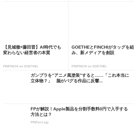
【見城徹×藤田晋】AI時代でも
GOETHEとFINCHIがタッグを組
変わらない経営者の本質
み、新メディアを創設
PR(FINCHI on GOETHE)
PR(FINCHI on GOETHE)
ガンプラを“アニメ風塗装”すると……「これ本当に
立体物？」 脳がバグる作品に反響...
FPが解説！Apple製品を分割手数料0円で入手する
方法とは？
PR(Fav-Log)