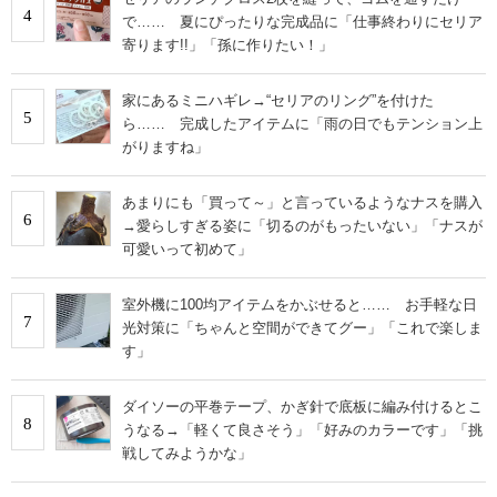
4
で…… 夏にぴったりな完成品に「仕事終わりにセリア
寄ります!!」「孫に作りたい！」
家にあるミニハギレ→“セリアのリング”を付けた
5
ら…… 完成したアイテムに「雨の日でもテンション上
がりますね」
あまりにも「買って～」と言っているようなナスを購入
6
→愛らしすぎる姿に「切るのがもったいない」「ナスが
可愛いって初めて」
室外機に100均アイテムをかぶせると…… お手軽な日
7
光対策に「ちゃんと空間ができてグー」「これで楽しま
す」
ダイソーの平巻テープ、かぎ針で底板に編み付けるとこ
8
うなる→「軽くて良さそう」「好みのカラーです」「挑
戦してみようかな」