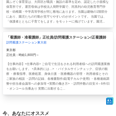
園ふぞく保育室は、大田区が職員・施設の基準を定め、認定した小規模な
保育所です。運営母体は学校法人簡野学園で、同系列の幼児教育専門学
校・幼稚園・中学高等学校が同じ敷地にあります。当園は建物の1階部分
にあり、園児たちの行動が見守りやすいのがポイントです。 当園では、
「保護者とともに子育てをします」をモットーに掲げています。園児...
「看護師・准看護師」正社員/訪問看護ステーション/正看護師
訪問看護ステーション東大前
東京都
正社員：時給1,800円～
【仕事内容】<仕事内容> ご自宅で生活をされる利用者様への訪問看護業務
をお願いします。 <具体的には…> ・バイタルサインチェック、症状の観
察 ・療養指導、医療処置、身体介護 ・医療機器の管理 ・利用者様とその
ご家族の相談 ・訪問の記録、各種書類作成(電子カルテ使用) ・各種連絡調
整や担当者会議等への参加等 <実際の働き方> ・訪問件数の目安:4～6件/日
・オンコール当番あり 実際に出動するこ...
今、あなたにオススメ