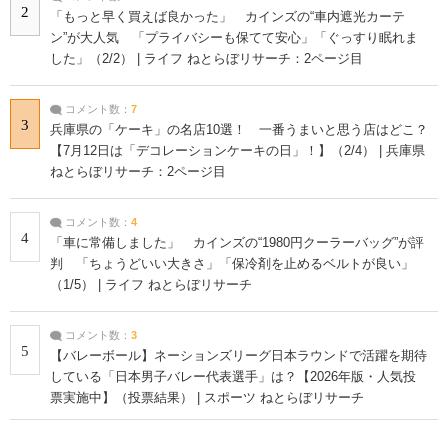
2
「もっと早く買えば良かった」 カインズの“車内遮光カーテ
ン”が大人気 「プライバシーも保てて安心」「ぐっすり眠れま
した」（2/2） | ライフ ねとらぼリサーチ：2ページ目
コメント数：
7
3
兵庫県の「ケーキ」の名店10選！ 一番うまいと思う店はどこ？
【7月12日は「デコレーションケーキの日」！】（2/4） | 兵庫県
ねとらぼリサーチ：2ページ目
コメント数：
4
4
「車に常備しました」 カインズの“1980円クーラーバッグ”が評
判 「ちょうどいい大きさ」「保冷剤を止めるベルトが良い」
（1/5） | ライフ ねとらぼリサーチ
コメント数：
3
5
【バレーボール】ネーションズリーグ日本ラウンドで活躍を期待
している「日本男子バレー代表選手」は？【2026年版・人気投
票実施中】（投票結果） | スポーツ ねとらぼリサーチ