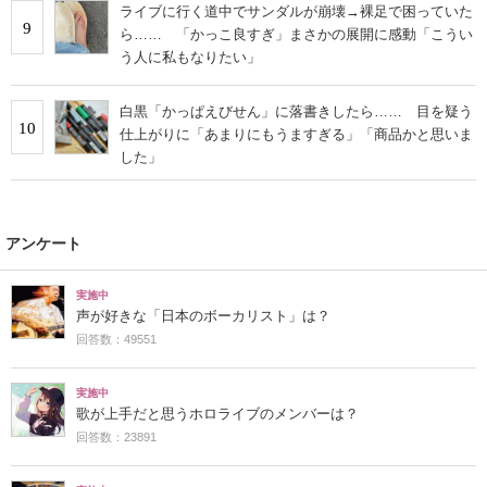
ライブに行く道中でサンダルが崩壊→裸足で困っていた
9
ら…… 「かっこ良すぎ」まさかの展開に感動「こうい
う人に私もなりたい」
白黒「かっぱえびせん」に落書きしたら…… 目を疑う
10
仕上がりに「あまりにもうますぎる」「商品かと思いま
した」
アンケート
実施中
声が好きな「日本のボーカリスト」は？
回答数：49551
実施中
歌が上手だと思うホロライブのメンバーは？
回答数：23891