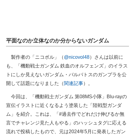
企業向けIT製品の総合サイト
IT製品の技術・比較・事例
製造業のIT導入・活用を支援
平面なのか立体なのか分からないガンダム
モノづくり技術者専門サイト
製作者の「ニコボル」（
@nicovol48
）さんは以前に
エレクトロニクス専門サイト
も、「機動戦士ガンダム 鉄血のオルフェンズ」のイラス
電子設計の基本と応用
トにしか見えないガンダム・バルバトスのガンプラを公
開して話題になりました（
関連記事
）。
エネルギーの専門メディア
今回は、「機動戦士ガンダム 第08MS小隊」Blu-rayの
建設×テクノロジーの最前線
宣伝イラストに近くなるよう塗装した「陸戦型ガンダ
ちょっと気になるネットの話題
ム」を紹介。これは、「#過去作でどれだけ伸びるか無
言でチャレンジ見た人もやる」のハッシュタグに応える
流れで投稿したもので、元は2024年5月に発表したガン