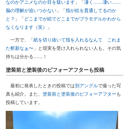
なのかアニメなのか目を疑います
」「
凄く……凄い……
脳の理解が追いつかない
」「
指が絵を貫通してるのか
と？
」「
どこまでが絵でどこまでがプラモデルかわから
なくなります（笑）
」
一方で、「
紙を切り抜いて指を入れるなんて これま
た斬新なぁ〜
」と現実を受け入れられない人も。その気
持ちは分かる……！
塗装前と塗装後のビフォーアフターも投稿
最初に発表したときの投稿では
別アングル
で撮った写
真も紹介。また、
塗装前と塗装後のビフォーアフター
も
投稿しています。