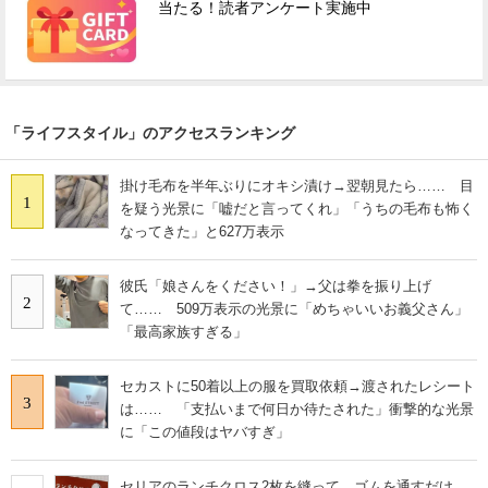
当たる！読者アンケート実施中
「ライフスタイル」のアクセスランキング
掛け毛布を半年ぶりにオキシ漬け→翌朝見たら…… 目
1
を疑う光景に「嘘だと言ってくれ」「うちの毛布も怖く
なってきた」と627万表示
彼氏「娘さんをください！」→父は拳を振り上げ
2
て…… 509万表示の光景に「めちゃいいお義父さん」
「最高家族すぎる」
セカストに50着以上の服を買取依頼→渡されたレシート
3
は…… 「支払いまで何日か待たされた」衝撃的な光景
に「この値段はヤバすぎ」
セリアのランチクロス2枚を縫って、ゴムを通すだけ