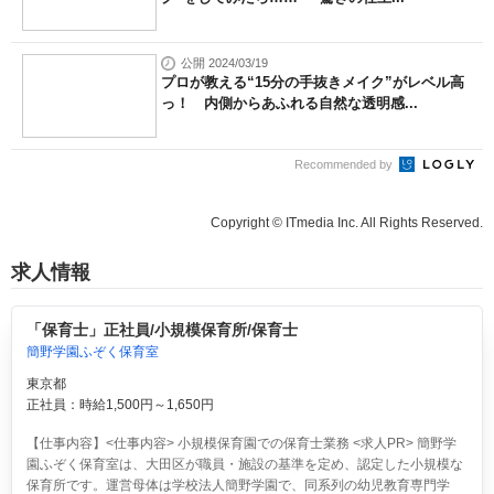
公開 2024/03/19
プロが教える“15分の手抜きメイク”がレベル高
っ！ 内側からあふれる自然な透明感...
Recommended by
Copyright © ITmedia Inc. All Rights Reserved.
求人情報
「保育士」正社員/小規模保育所/保育士
簡野学園ふぞく保育室
東京都
正社員：時給1,500円～1,650円
【仕事内容】<仕事内容> 小規模保育園での保育士業務 <求人PR> 簡野学
園ふぞく保育室は、大田区が職員・施設の基準を定め、認定した小規模な
保育所です。運営母体は学校法人簡野学園で、同系列の幼児教育専門学