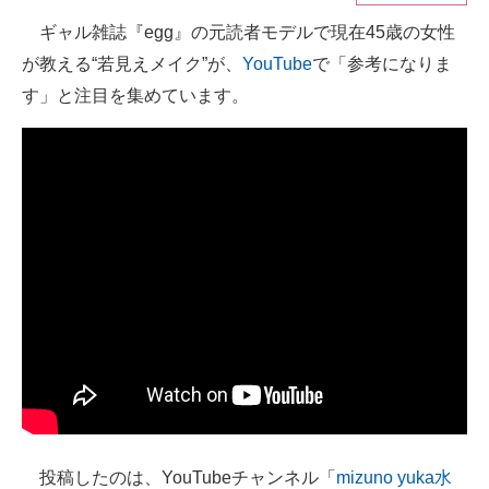
ギャル雑誌『egg』の元読者モデルで現在45歳の女性
ITの今と未来を見通す
が教える“若見えメイク”が、
YouTube
で「参考になりま
スマホと通信の最新トレンド
す」と注目を集めています。
進化するPCとデバイスの未来
好きが集まる 比べて選べる
ビジネスと働き方のヒント
AI活用のいまが分かる
企業ITのトレンドを詳説
経営リーダーのコミュニティ
マーケ×ITの今がよく分かる
ITエンジニア向け専門サイト
投稿したのは、YouTubeチャンネル「
mizuno yuka水