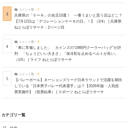
コメント数：
7
3
兵庫県の「ケーキ」の名店10選！ 一番うまいと思う店はどこ？
【7月12日は「デコレーションケーキの日」！】（2/4） | 兵庫県
ねとらぼリサーチ：2ページ目
コメント数：
4
4
「車に常備しました」 カインズの“1980円クーラーバッグ”が評
判 「ちょうどいい大きさ」「保冷剤を止めるベルトが良い」
（1/5） | ライフ ねとらぼリサーチ
コメント数：
3
5
【バレーボール】ネーションズリーグ日本ラウンドで活躍を期待
している「日本男子バレー代表選手」は？【2026年版・人気投
票実施中】（投票結果） | スポーツ ねとらぼリサーチ
カテゴリ一覧