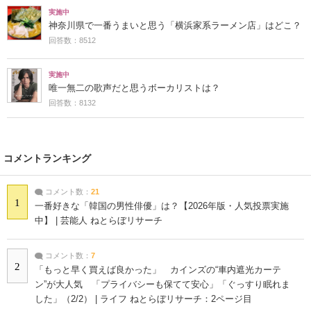
実施中
神奈川県で一番うまいと思う「横浜家系ラーメン店」はどこ？
回答数：8512
実施中
唯一無二の歌声だと思うボーカリストは？
回答数：8132
コメントランキング
コメント数：
21
1
一番好きな「韓国の男性俳優」は？【2026年版・人気投票実施
中】 | 芸能人 ねとらぼリサーチ
コメント数：
7
2
「もっと早く買えば良かった」 カインズの“車内遮光カーテ
ン”が大人気 「プライバシーも保てて安心」「ぐっすり眠れま
した」（2/2） | ライフ ねとらぼリサーチ：2ページ目