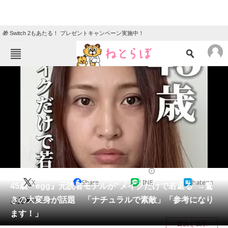
🎁 Switch 2もあたる！ プレゼントキャンペーン実施中！
ねとらぼメニュー
TOP
ニュース
エンタメ
クイズ
グルメ
地域
住まい
教育・育児
動物
リサーチ
美容
2025/03/23 07:30（公開）
X
Share
LINE
hatena
会員記事
45歳『egg』元読者モデルが“メイクだけで若返る”→驚
きの大変身が話題 「ナチュラルで素敵」「参考になり
お見事！
メディア
ます！」
目次を表示
注目記事を集めた総合ページ