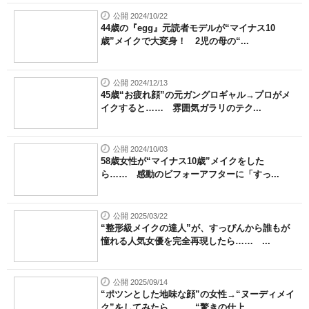
公開 2024/10/22
44歳の『egg』元読者モデルが“マイナス10
歳”メイクで大変身！ 2児の母の“...
公開 2024/12/13
45歳“お疲れ顔”の元ガングロギャル→プロがメ
イクすると…… 雰囲気ガラリのテク...
公開 2024/10/03
58歳女性が“マイナス10歳”メイクをした
ら…… 感動のビフォーアフターに「すっ...
公開 2025/03/22
“整形級メイクの達人”が、すっぴんから誰もが
憧れる人気女優を完全再現したら…… ...
公開 2025/09/14
“ポツンとした地味な顔”の女性→“ヌーディメイ
ク”をしてみたら…… “驚きの仕上...