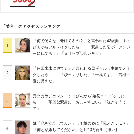
「美容」のアクセスランキング
「何でそんなに老けてるの？」と言われた42歳妻、すっ
1
ぴんからフルメイクしたら…… 変身した姿が「アンジ
ーに似てる！」「赤リップ似合いそう」
「倖田來未に似てる」と言われる黒ギャル→本気でメイ
2
クしたら…… 「びっくりした」「平成です」「若槻千
夏に見えた」
元タカラジェンヌ、すっぴんから“娘役メイク”をした
3
ら…… 華麗な変身に「おぉ～すごい」「泣きそうで
す」
妹「兄を女装してみた」→衝撃の姿に「兄どこ……？」
4
「俺と結婚してください」と1210万再生【海外】