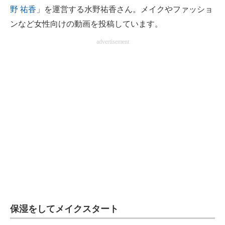
野 祐香
」を運営する水野祐香さん。メイクやファッショ
企業向けIT製品の総合サイト
ンなど女性向けの動画を投稿しています。
IT製品の技術・比較・事例
advertisement
製造業のIT導入・活用を支援
モノづくり技術者専門サイト
エレクトロニクス専門サイト
電子設計の基本と応用
エネルギーの専門メディア
建設×テクノロジーの最前線
ちょっと気になるネットの話題
保湿をしてメイクスタート