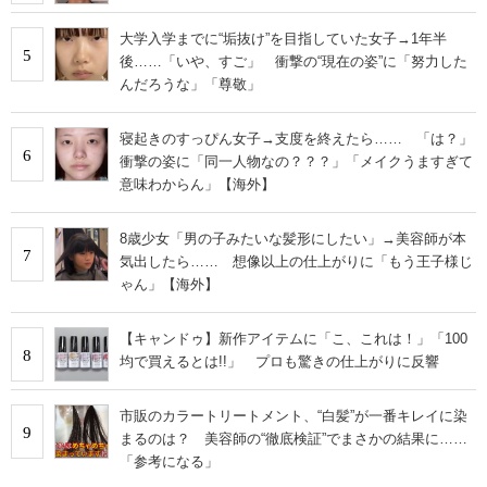
大学入学までに“垢抜け”を目指していた女子→1年半
5
後……「いや、すご」 衝撃の“現在の姿”に「努力した
んだろうな」「尊敬」
寝起きのすっぴん女子→支度を終えたら…… 「は？」
6
衝撃の姿に「同一人物なの？？？」「メイクうますぎて
意味わからん」【海外】
8歳少女「男の子みたいな髪形にしたい」→美容師が本
7
気出したら…… 想像以上の仕上がりに「もう王子様じ
ゃん」【海外】
【キャンドゥ】新作アイテムに「こ、これは！」「100
8
均で買えるとは!!」 プロも驚きの仕上がりに反響
市販のカラートリートメント、“白髪”が一番キレイに染
9
まるのは？ 美容師の“徹底検証”でまさかの結果に……
「参考になる」