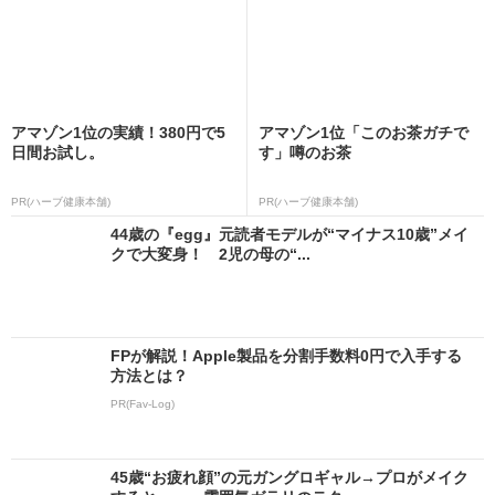
アマゾン1位の実績！380円で5
アマゾン1位「このお茶ガチで
日間お試し。
す」噂のお茶
PR(ハーブ健康本舗)
PR(ハーブ健康本舗)
44歳の『egg』元読者モデルが“マイナス10歳”メイ
クで大変身！ 2児の母の“...
FPが解説！Apple製品を分割手数料0円で入手する
方法とは？
PR(Fav-Log)
45歳“お疲れ顔”の元ガングロギャル→プロがメイク