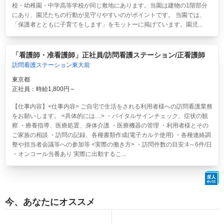
校・幼稚園・中学高等学校が同じ敷地にあります。当園は建物の1階部分
にあり、園児たちの行動が見守りやすいのがポイントです。 当園では、
「保護者とともに子育てをします」をモットーに掲げています。園児...
「看護師・准看護師」正社員/訪問看護ステーション/正看護師
訪問看護ステーション東大前
東京都
正社員：時給1,800円～
【仕事内容】<仕事内容> ご自宅で生活をされる利用者様への訪問看護業務
をお願いします。 <具体的には…> ・バイタルサインチェック、症状の観
察 ・療養指導、医療処置、身体介護 ・医療機器の管理 ・利用者様とその
ご家族の相談 ・訪問の記録、各種書類作成(電子カルテ使用) ・各種連絡調
整や担当者会議等への参加等 <実際の働き方> ・訪問件数の目安:4～6件/日
・オンコール当番あり 実際に出動するこ...
今、あなたにオススメ