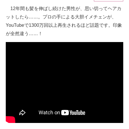
12年間も髪を伸ばし続けた男性が、思い切ってヘアカ
ITの今と未来を見通す
ットしたら……。プロの手による大胆イメチェンが、
スマホと通信の最新トレンド
YouTubeで1300万回以上再生されるほど話題です。印象
が全然違う……！
進化するPCとデバイスの未来
好きが集まる 比べて選べる
ビジネスと働き方のヒント
AI活用のいまが分かる
企業ITのトレンドを詳説
経営リーダーのコミュニティ
マーケ×ITの今がよく分かる
ITエンジニア向け専門サイト