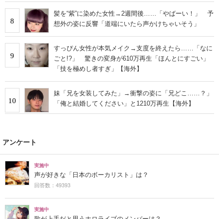
髪を“紫”に染めた女性→2週間後……「やばーい！」 予
8
想外の姿に反響「道端にいたら声かけちゃいそう」
すっぴん女性が本気メイク→支度を終えたら……「なに
9
ごと!?」 驚きの変身が610万再生「ほんとにすごい」
「技を極めし者すぎ」【海外】
妹「兄を女装してみた」→衝撃の姿に「兄どこ……？」
10
「俺と結婚してください」と1210万再生【海外】
アンケート
実施中
声が好きな「日本のボーカリスト」は？
回答数：49393
実施中
歌が上手だと思うホロライブのメンバーは？