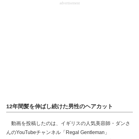
advertisement
企業向けIT製品の総合サイト
IT製品の技術・比較・事例
製造業のIT導入・活用を支援
モノづくり技術者専門サイト
エレクトロニクス専門サイト
電子設計の基本と応用
エネルギーの専門メディア
建設×テクノロジーの最前線
12年間髪を伸ばし続けた男性のヘアカット
ちょっと気になるネットの話題
動画を投稿したのは、イギリスの人気美容師・ダンさ
んのYouTubeチャンネル「Regal Gentleman」