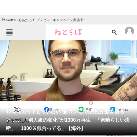
🎁 Switch 2もあたる！ プレゼントキャンペーン実施中！
ねとらぼメニュー
TOP
ニュース
エンタメ
クイズ
グルメ
地域
住まい
教育・育児
動物
リサーチ
美容
2025/03/27 11:10（公開）
X
Share
LINE
hatena
会員記事
12年間カットしていない“超ロン毛”の男性が髪を切る
と…… “別人級の変化”が1300万再生 「素晴らしい決
まるで別人。
メディア
断」「1000％似合ってる」【海外】
目次を表示
注目記事を集めた総合ページ