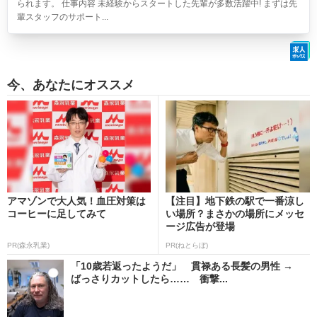
られます。 仕事内容 未経験からスタートした先輩が多数活躍中! まずは先
輩スタッフのサポート...
今、あなたにオススメ
アマゾンで大人気！血圧対策は
【注目】地下鉄の駅で一番涼し
コーヒーに足してみて
い場所？まさかの場所にメッセ
ージ広告が登場
PR(森永乳業)
PR(ねとらぼ)
「10歳若返ったようだ」 貫禄ある長髪の男性 →
ばっさりカットしたら…… 衝撃...