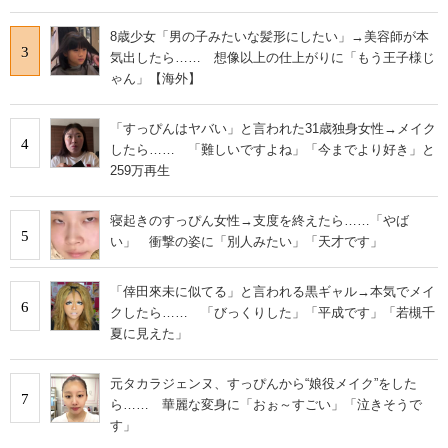
8歳少女「男の子みたいな髪形にしたい」→美容師が本
3
気出したら…… 想像以上の仕上がりに「もう王子様じ
ゃん」【海外】
「すっぴんはヤバい」と言われた31歳独身女性→メイク
4
したら…… 「難しいですよね」「今までより好き」と
259万再生
寝起きのすっぴん女性→支度を終えたら……「やば
5
い」 衝撃の姿に「別人みたい」「天才です」
「倖田來未に似てる」と言われる黒ギャル→本気でメイ
6
クしたら…… 「びっくりした」「平成です」「若槻千
夏に見えた」
元タカラジェンヌ、すっぴんから“娘役メイク”をした
7
ら…… 華麗な変身に「おぉ～すごい」「泣きそうで
す」