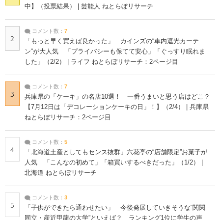
中】（投票結果） | 芸能人 ねとらぼリサーチ
コメント数：
7
2
「もっと早く買えば良かった」 カインズの“車内遮光カーテ
ン”が大人気 「プライバシーも保てて安心」「ぐっすり眠れま
した」（2/2） | ライフ ねとらぼリサーチ：2ページ目
コメント数：
7
3
兵庫県の「ケーキ」の名店10選！ 一番うまいと思う店はどこ？
【7月12日は「デコレーションケーキの日」！】（2/4） | 兵庫県
ねとらぼリサーチ：2ページ目
コメント数：
5
4
「北海道土産としてもセンス抜群」六花亭の“店舗限定”お菓子が
人気 「こんなの初めて」「箱買いするべきだった」（1/2） |
北海道 ねとらぼリサーチ
コメント数：
3
5
「子供ができたら通わせたい」 今後発展していきそうな“関関
同立・産近甲龍の大学”といえば？ ランキング1位に学生の声