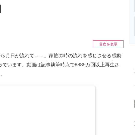
ニクス専門サイト
電子設計の基本と応用
エネルギーの専
】
目次を表示
ら月日が流れて……。家族の時の流れを感じさせる感動
になっています。動画は記事執筆時点で8889万回以上再生さ
た。