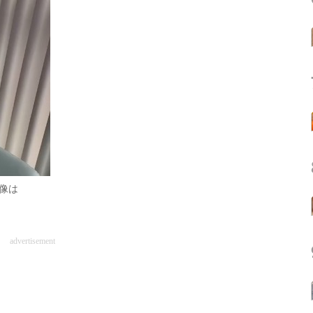
像は
advertisement