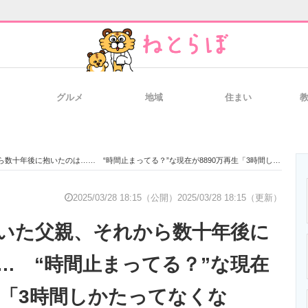
グルメ
地域
住まい
と未来を見通す
スマホと通信の最新トレンド
進化するPCとデ
に抱いたのは…… “時間止まってる？”な現在が8890万再生「3時間しかたってなくない？」【海外】
のいまが分かる
企業ITのトレンドを詳説
経営リーダーの
2025/03/28 18:15（公開）
2025/03/28 18:15（更新）
いた父親、それから数十年後に
T製品の総合サイト
IT製品の技術・比較・事例
製造業のIT導入
… “時間止まってる？”な現在
再生「3時間しかたってなくな