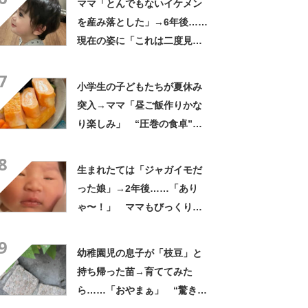
ママ「とんでもないイケメン
を産み落とした」→6年後……
現在の姿に「これは二度見す
る」「親バカではなくリアル
7
王子様」
小学生の子どもたちが夏休み
突入→ママ「昼ご飯作りかな
り楽しみ」 “圧巻の食卓”に
「これがお昼ですと!?」「親
8
子3人でおじゃましたい」
生まれたては「ジャガイモだ
った娘」→2年後……「あり
ゃ〜！」 ママもびっくり
な“現在の姿”に「すごい成
9
長」「こんなに変わるんだ
幼稚園児の息子が「枝豆」と
ね」
持ち帰った苗→育ててみた
ら……「おやまぁ」 “驚きの