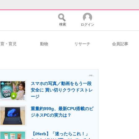
検索
ログイン
教育・育児
動物
リサーチ
会員記事
バイスの未来
好きが集まる 比べて選べる
- PR -
スマホの写真／動画をもう一段
コミュニティ
マーケ×ITの今がよく分かる
安全に 買い切りクラウドストレ
ージ
重量約999g、最新CPU搭載のビ
・活用を支援
ジネスPCの実力は？
【iHerb】「迷ったらこれ！」