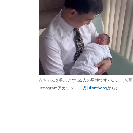
赤ちゃんを抱っこする2人の男性ですが……（※画
Instagramアカウント／
@juliantheng
から）