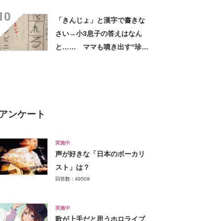
光景”に「夏だーって感じ」
10
「きんじょ」と漢字で書きな
さい→小3息子の答えはなん
と…… ママも噴き出す“珍解
答”が130万表示「芸術点高
い」
アンケート
実施中
声が好きな「日本のボーカリ
スト」は？
回答数：49509
実施中
歌が上手だと思うホロライブ