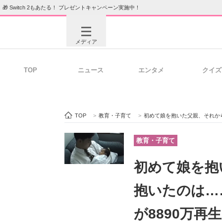
🎁 Switch 2もあたる！ プレゼントキャンペーン実施中！
メディア
TOP
ニュース
エンタメ
クイズ
注目記事を集めた総合ページ
ITの今
TOP
>
教育・子育て
>
初めて娘を抱いた父親、それから数十年後
ビジネスと働き方のヒント
AI活用
教育・子育て
初めて娘を抱
ITエンジニア向け専門サイト
企業向けI
抱いたのは…
が8890万