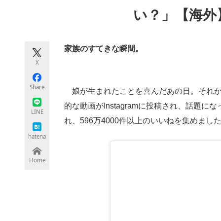
モノづくり技術者専門サイト
エレクトロ
い？」【海外
家族のすてきな瞬間。
ちょっと気になるネットの話題
X
Share
娘が生まれたことを喜んだあの日。それか
的な動画がInstagramに投稿され、話題
LINE
れ、596万4000件以上のいいねを集めまし
hatena
Home