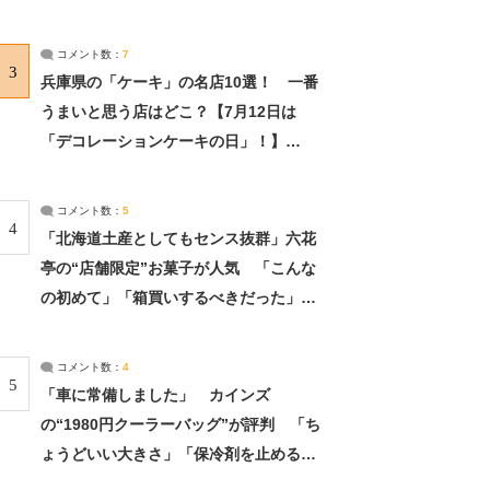
れました」（2/2） | ライフ ねとらぼリ
サーチ：2ページ目
コメント数：
7
3
兵庫県の「ケーキ」の名店10選！ 一番
うまいと思う店はどこ？【7月12日は
「デコレーションケーキの日」！】
（2/4） | 兵庫県 ねとらぼリサーチ：2ペ
ージ目
コメント数：
5
4
「北海道土産としてもセンス抜群」六花
亭の“店舗限定”お菓子が人気 「こんな
の初めて」「箱買いするべきだった」
（1/2） | 北海道 ねとらぼリサーチ
コメント数：
4
5
「車に常備しました」 カインズ
の“1980円クーラーバッグ”が評判 「ち
ょうどいい大きさ」「保冷剤を止めるベ
ルトが良い」（1/5） | ライフ ねとらぼ