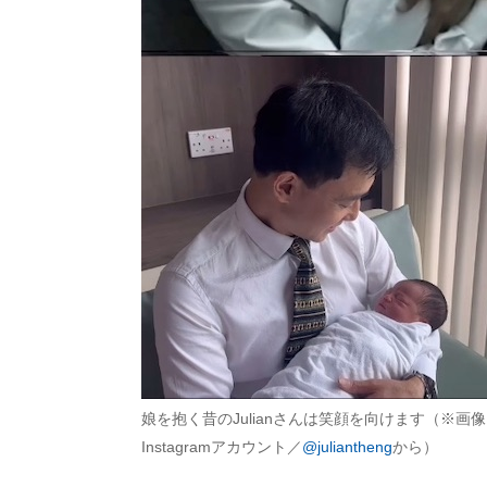
娘を抱く昔のJulianさんは笑顔を向けます（※画
Instagramアカウント／
@juliantheng
から）