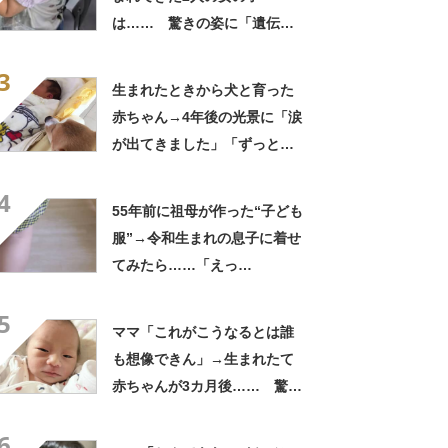
は…… 驚きの姿に「遺伝っ
て不思議ですね」
3
生まれたときから犬と育った
赤ちゃん→4年後の光景に「涙
が出てきました」「ずっと見
守ってるんだな」
4
55年前に祖母が作った“子ども
服”→令和生まれの息子に着せ
てみたら……「えっ
ー!!」 “驚きの姿”に「半世
5
紀過ぎてるとは思えない」
ママ「これがこうなるとは誰
も想像できん」→生まれたて
赤ちゃんが3カ月後…… 驚き
の成長姿に「信じられない」
6
「ただの天使か」