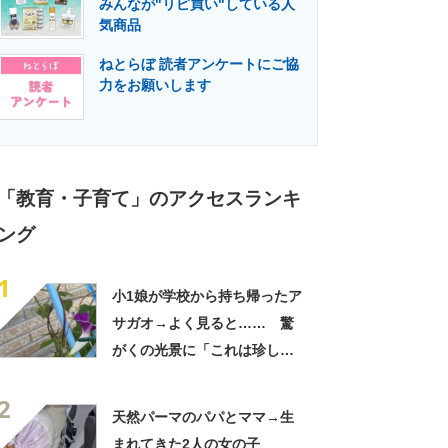
みんなが"リピ買い"している人
門メディア
建設×テクノロジーの最前線
気商品
ねとらぼ 読者アンケートにご協
力をお願いします
「教育・子育て」のアクセスランキ
ング
1
小1娘が学校から持ち帰ったア
サガオ→よく見ると…… 驚
がくの光景に「これは珍し
い！」「え、めっちゃおしゃ
2
れ」
天然パーマのパパとママ→生
まれてきた2人の女の子