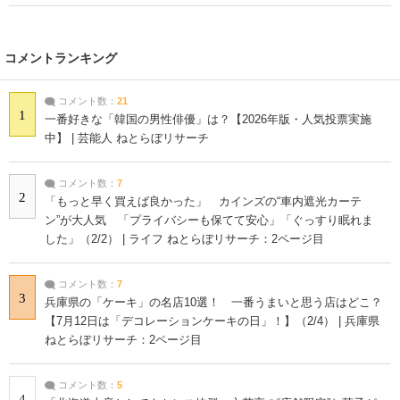
コメントランキング
コメント数：
21
1
一番好きな「韓国の男性俳優」は？【2026年版・人気投票実施
中】 | 芸能人 ねとらぼリサーチ
コメント数：
7
2
「もっと早く買えば良かった」 カインズの“車内遮光カーテ
ン”が大人気 「プライバシーも保てて安心」「ぐっすり眠れま
した」（2/2） | ライフ ねとらぼリサーチ：2ページ目
コメント数：
7
3
兵庫県の「ケーキ」の名店10選！ 一番うまいと思う店はどこ？
【7月12日は「デコレーションケーキの日」！】（2/4） | 兵庫県
ねとらぼリサーチ：2ページ目
コメント数：
5
4