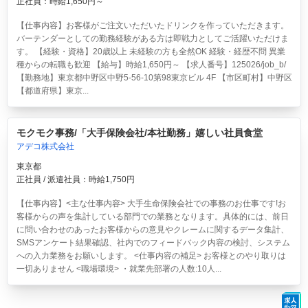
正社員：時給1,650円～
【仕事内容】お客様がご注文いただいたドリンクを作っていただきます。
バーテンダーとしての勤務経験がある方は即戦力としてご活躍いただけま
す。 【経験・資格】20歳以上 未経験の方も全然OK 経験・経歴不問 異業
種からの転職も歓迎 【給与】時給1,650円～ 【求人番号】125026/job_b/
【勤務地】東京都中野区中野5-56-10第98東京ビル 4F 【市区町村】中野区
【都道府県】東京...
モクモク事務/「大手保険会社/本社勤務」嬉しい社員食堂
アデコ株式会社
東京都
正社員 / 派遣社員：時給1,750円
【仕事内容】<主な仕事内容> 大手生命保険会社での事務のお仕事です!お
客様からの声を集計している部門での業務となります。具体的には、前日
に問い合わせのあったお客様からの意見やクレームに関するデータ集計、
SMSアンケート結果確認、社内でのフィードバック内容の検討、システム
への入力業務をお願いします。 <仕事内容の補足> お客様とのやり取りは
一切ありません <職場環境> ・就業先部署の人数:10人...