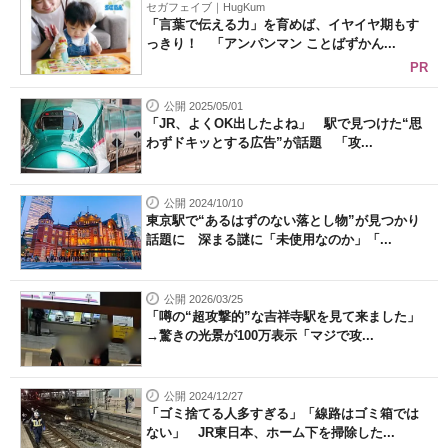
セガフェイブ｜HugKum
「言葉で伝える力」を育めば、イヤイヤ期もす
っきり！ 「アンパンマン ことばずかん...
PR
公開 2025/05/01
「JR、よくOK出したよね」 駅で見つけた“思
わずドキッとする広告”が話題 「攻...
公開 2024/10/10
東京駅で“あるはずのない落とし物”が見つかり
話題に 深まる謎に「未使用なのか」「...
公開 2026/03/25
「噂の“超攻撃的”な吉祥寺駅を見て来ました」
→驚きの光景が100万表示「マジで攻...
公開 2024/12/27
「ゴミ捨てる人多すぎる」「線路はゴミ箱では
ない」 JR東日本、ホーム下を掃除した...