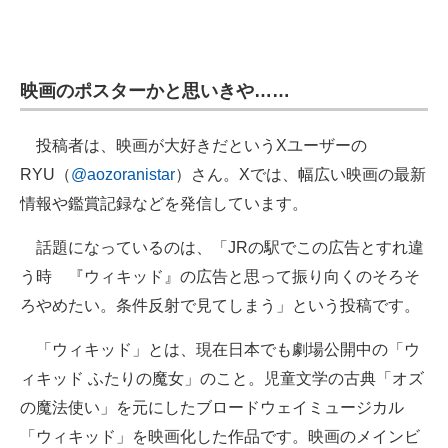
企業向けIT製品の総合サイト
IT製品の技術・比較・事例
映画のポスターかと思いきや……
製造業のIT導入・活用を支援
投稿者は、映画が大好きだというXユーザーの
モノづくり技術者専門サイト
RYU（
@aozoranistar
）さん。Xでは、幅広い映画の最新
エレクトロニクス専門サイト
情報や鑑賞記録などを発信しています。
電子設計の基本と応用
話題になっているのは、「JRの駅でこの広告とすれ違
う時 『ウィキッド』の広告と思って振り向くのそろそ
エネルギーの専門メディア
ろやめたい。条件反射で見てしまう」という投稿です。
建設×テクノロジーの最前線
「ウィキッド」とは、現在日本でも劇場公開中の「ウ
ちょっと気になるネットの話題
ィキッド ふたりの魔女」のこと。児童文学の古典「オズ
の魔法使い」を元にしたブロードウェイミュージカル
「ウィキッド」を映画化した作品です。映画のメインビ