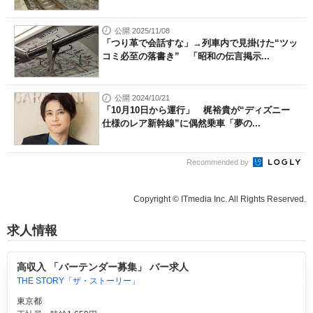
公開 2025/11/08
「つり革で会話すな」→列車内で見掛けた“ツッ
コミ必至の落書き” 「昭和の伝言掲示...
公開 2024/10/21
「10月10日から運行」 梶裕貴が“ディズニー
仕様のレア新幹線”に偶然乗車「夢の...
Recommended by
Copyright © ITmedia Inc. All Rights Reserved.
求人情報
高収入 「バーテンダー募集」 バー求人
THE STORY「ザ・ストーリー」
東京都