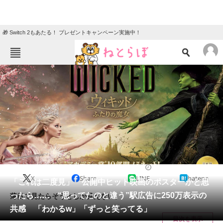
🎁 Switch 2もあたる！ プレゼントキャンペーン実施中！
ねとらぼメニュー
TOP
ニュース
エンタメ
クイズ
グルメ
地域
住まい
教育・育児
動物
リサーチ
電車
2025/04/03 19:30（公開）
X
Share
LINE
hatena
会員記事
「これは二度見」 公開中ヒット映画のポスターかと思
ったら…… “思ってたのと違う”駅広告に250万表示の
薄目で見たらそうとしか見えない。
メディア
共感 「わかるw」「ずっと笑ってる」
目次を表示
注目記事を集めた総合ページ