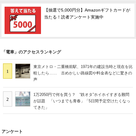
【抽選で5,000円分】Amazonギフトカードが
当たる！読者アンケート実施中
「電車」のアクセスランキング
東京メトロ・二重橋前駅、1971年の建設当時と現在を比
1
較したら…… 古めかしい路線図や料金表などに驚きの
声
1万2050円で何を買う？ “鉄オタ”ホイホイすぎる難問
2
が話題 「いつまでも青春」「5日間予定空けたくなっ
てきた」
アンケート