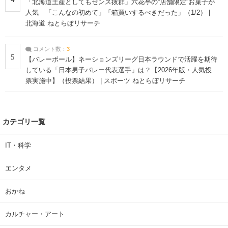
「北海道土産としてもセンス抜群」六花亭の“店舗限定”お菓子が
人気 「こんなの初めて」「箱買いするべきだった」（1/2） |
北海道 ねとらぼリサーチ
コメント数：
3
5
【バレーボール】ネーションズリーグ日本ラウンドで活躍を期待
している「日本男子バレー代表選手」は？【2026年版・人気投
票実施中】（投票結果） | スポーツ ねとらぼリサーチ
カテゴリ一覧
IT・科学
エンタメ
おかね
カルチャー・アート