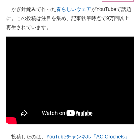
かぎ針編みで作った
春らしいウェア
がYouTubeで話題
ITの今と未来を見通す
に。この投稿は注目を集め、記事執筆時点で9万回以上
スマホと通信の最新トレンド
再生されています。
進化するPCとデバイスの未来
好きが集まる 比べて選べる
ビジネスと働き方のヒント
AI活用のいまが分かる
企業ITのトレンドを詳説
経営リーダーのコミュニティ
マーケ×ITの今がよく分かる
ITエンジニア向け専門サイト
投稿したのは、
YouTubeチャンネル「AC Crochets」