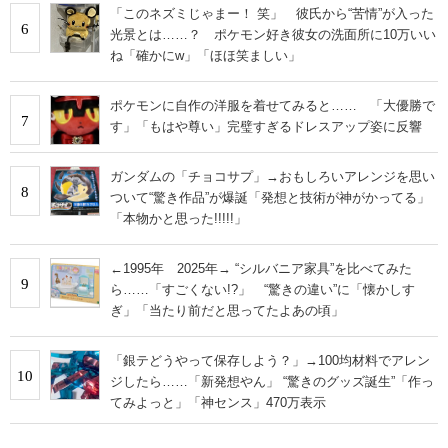
「このネズミじゃまー！ 笑」 彼氏から“苦情”が入った
6
光景とは……？ ポケモン好き彼女の洗面所に10万いい
ね「確かにw」「ほほ笑ましい」
ポケモンに自作の洋服を着せてみると…… 「大優勝で
7
す」「もはや尊い」完璧すぎるドレスアップ姿に反響
ガンダムの「チョコサプ」→おもしろいアレンジを思い
8
ついて“驚き作品”が爆誕「発想と技術が神がかってる」
「本物かと思った!!!!!」
←1995年 2025年→ “シルバニア家具”を比べてみた
9
ら……「すごくない!?」 “驚きの違い”に「懐かしす
ぎ」「当たり前だと思ってたよあの頃」
「銀テどうやって保存しよう？」→100均材料でアレン
10
ジしたら……「新発想やん」 “驚きのグッズ誕生”「作っ
てみよっと」「神センス」470万表示