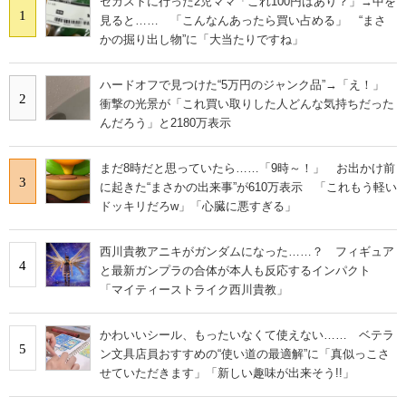
セカストに行った2児ママ「これ100円はあり？」→中を
1
見ると…… 「こんなんあったら買い占める」 “まさ
かの掘り出し物”に「大当たりですね」
ハードオフで見つけた“5万円のジャンク品”→「え！」
2
衝撃の光景が「これ買い取りした人どんな気持ちだった
んだろう」と2180万表示
まだ8時だと思っていたら……「9時～！」 お出かけ前
3
に起きた“まさかの出来事”が610万表示 「これもう軽い
ドッキリだろw」「心臓に悪すぎる」
西川貴教アニキがガンダムになった……？ フィギュア
4
と最新ガンプラの合体が本人も反応するインパクト
「マイティーストライク西川貴教」
かわいいシール、もったいなくて使えない…… ベテラ
5
ン文具店員おすすめの“使い道の最適解”に「真似っこさ
せていただきます」「新しい趣味が出来そう!!」