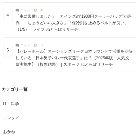
コメント数：
4
4
「車に常備しました」 カインズの“1980円クーラーバッグ”が評
判 「ちょうどいい大きさ」「保冷剤を止めるベルトが良い」
（1/5） | ライフ ねとらぼリサーチ
コメント数：
3
5
【バレーボール】ネーションズリーグ日本ラウンドで活躍を期待
している「日本男子バレー代表選手」は？【2026年版・人気投
票実施中】（投票結果） | スポーツ ねとらぼリサーチ
カテゴリ一覧
IT・科学
エンタメ
おかね