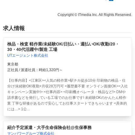
Copyright © ITmedia Inc. All Rights Reserved.
求人情報
検品・検査 軽作業/未経験OK/日払い・週払いOK/夜勤/20・
30・40代活躍中/製造 工場
UTエージェント株式会社
東京都
正社員 / 派遣社員：時給1,320円～
【仕事内容】<江東区><人気の軽作業>駅チカ徒歩10分 印刷物の検品・仕
分け!未経験OK!夜勤×月収28万円可 <履歴書不要 オンライン面接OK><入社
キャンペーン実施中!> <仕事内容> <印刷機オペレータ・検品など!> DMや
請求書などを発行している工場でのお仕事です! 未経験OKのかんたん軽作
業 丁寧な研修があるので安心してお仕事スタートできちゃいます <具体的
には…> 1公...
紹介予定派遣・大手生命保険会社@生保事務
マンパワーグループ株式会社