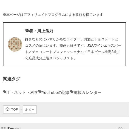
※本ページはアフィリエイトプログラムによる収益を得ています
筆者：川上酒乃
好きなものにハマりがちなライター。お酒とチョコレートと
コスメの沼にいます。映画も好きです。JSAワインエキスパー
ト／チョコレートプロフェッショナル／日本ビール検定2級／
化粧品成分上級スペシャリスト。
関連タグ
IT・ネット・科学
YouTubeの記事
掲載カレンダー
TOP
ホビー
>
Special
- PR -