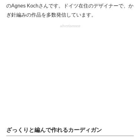
のAgnes Kochさんです。ドイツ在住のデザイナーで、か
企業向けIT製品の総合サイト
ぎ針編みの作品を多数発信しています。
IT製品の技術・比較・事例
advertisement
製造業のIT導入・活用を支援
モノづくり技術者専門サイト
エレクトロニクス専門サイト
電子設計の基本と応用
エネルギーの専門メディア
建設×テクノロジーの最前線
ちょっと気になるネットの話題
ざっくりと編んで作れるカーディガン