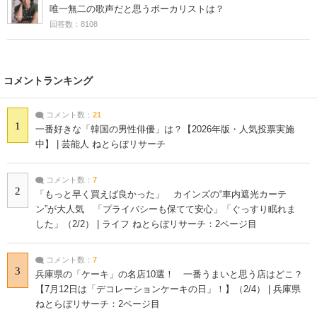
唯一無二の歌声だと思うボーカリストは？
回答数：8108
コメントランキング
コメント数：
21
1
一番好きな「韓国の男性俳優」は？【2026年版・人気投票実施
中】 | 芸能人 ねとらぼリサーチ
コメント数：
7
2
「もっと早く買えば良かった」 カインズの“車内遮光カーテ
ン”が大人気 「プライバシーも保てて安心」「ぐっすり眠れま
した」（2/2） | ライフ ねとらぼリサーチ：2ページ目
コメント数：
7
3
兵庫県の「ケーキ」の名店10選！ 一番うまいと思う店はどこ？
【7月12日は「デコレーションケーキの日」！】（2/4） | 兵庫県
ねとらぼリサーチ：2ページ目