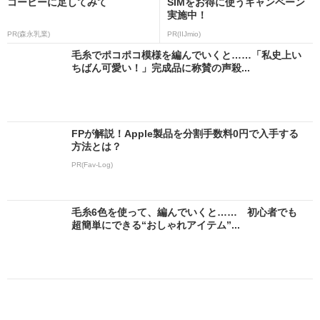
コーヒーに足してみて
SIMをお得に使うキャンペーン
実施中！
PR(森永乳業)
PR(IIJmio)
毛糸でポコポコ模様を編んでいくと……「私史上い
ちばん可愛い！」完成品に称賛の声殺...
FPが解説！Apple製品を分割手数料0円で入手する
方法とは？
PR(Fav-Log)
毛糸6色を使って、編んでいくと…… 初心者でも
超簡単にできる“おしゃれアイテム”...