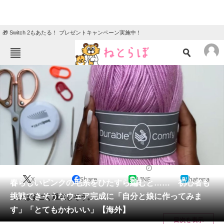
🎁 Switch 2もあたる！ プレゼントキャンペーン実施中！
ねとらぼメニュー
TOP
ニュース
エンタメ
クイズ
グルメ
地域
住まい
教育・育児
動物
リサーチ
ホビー
2025/04/04 08:00（公開）
X
Share
LINE
hatena
会員記事
春らしいピンクの毛糸をひたすら編むと…… 初心者も
挑戦できそうなウェア完成に「自分と娘に作ってみま
これはすごく重宝しそう。
メディア
す」「とてもかわいい」【海外】
目次を表示
注目記事を集めた総合ページ