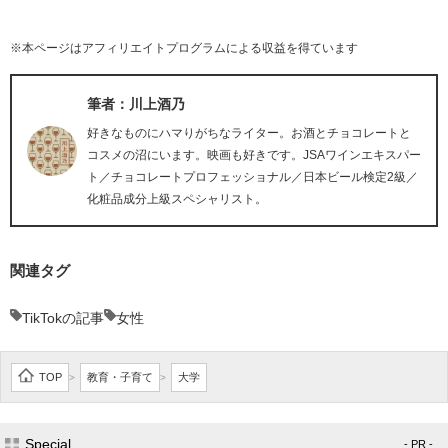
※本ページはアフィリエイトプログラムによる収益を得ています
筆者：川上酒乃
好きなものにハマりがちなライター。お酒とチョコレートと
コスメの沼にいます。映画も好きです。JSAワインエキスパー
ト／チョコレートプロフェッショナル／日本ビール検定2級／
化粧品成分上級スペシャリスト。
関連タグ
TikTokの記事
女性
TOP
教育・子育て
大学
>
>
Special
- PR -