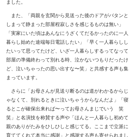
ました。
また、「両親を玄関から見送った後のドアがバタンと
しまって静まった部屋程寂しさを感じるものは無い」
「実家にいた頃はあんなにうざくてだるかったのに一人
暮らし始めた途端毎日電話したい」「早く一人暮らしし
たいって思ってたけど、いざ一人暮らしするってなって
部屋の準備終わって別れる時、泣かないつもりだったけ
ど、泣いちゃったの思い出すな〜笑」と共感する声も集
まっています。
さらに「お母さんが見送り断るのは道がわかるからじ
ゃなくて、別れるときに泣いちゃうからなんだよ」「寝
るとこが確保出来れば〜ってお母さんまじでいう 笑
笑」と名演技を称賛する声や「ほんと一人暮らし初めて
親のありがたみをひしひしと感じてる。ここまで立派に
育ててくれて本当に感謝」と感謝する声も寄せられまし