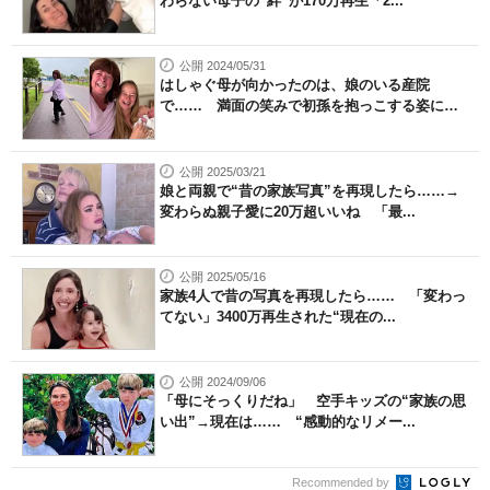
わらない母子の“絆”が170万再生「2...
公開 2024/05/31
はしゃぐ母が向かったのは、娘のいる産院
で…… 満面の笑みで初孫を抱っこする姿に
「...
公開 2025/03/21
娘と両親で“昔の家族写真”を再現したら……→
変わらぬ親子愛に20万超いいね 「最...
公開 2025/05/16
家族4人で昔の写真を再現したら…… 「変わっ
てない」3400万再生された“現在の...
公開 2024/09/06
「母にそっくりだね」 空手キッズの“家族の思
い出”→現在は…… “感動的なリメー...
Recommended by