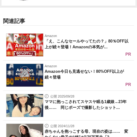
関連記事
Amazon
「え、こんなセールやってたの？」80％OFF以
上が続々登場！Amazonの本気が...
PR
Amazon
Amazon今日も見逃せない！80%OFF以上が
続々登場
PR
公開 2025/09/28
ママに抱っこされてスヤスヤ眠る1歳娘→23年
後…… 同じポーズで撮影したショット...
公開 2024/11/28
赤ちゃんを抱っこする母、現在の姿は…… 変