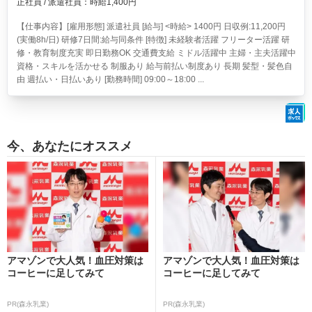
正社員 / 派遣社員：時給1,400円
【仕事内容】[雇用形態] 派遣社員 [給与] <時給> 1400円 日収例:11,200円
(実働8h/日) 研修7日間:給与同条件 [特徴] 未経験者活躍 フリーター活躍 研
修・教育制度充実 即日勤務OK 交通費支給 ミドル活躍中 主婦・主夫活躍中
資格・スキルを活かせる 制服あり 給与前払い制度あり 長期 髪型・髪色自
由 週払い・日払いあり [勤務時間] 09:00～18:00 ...
今、あなたにオススメ
アマゾンで大人気！血圧対策は
アマゾンで大人気！血圧対策は
コーヒーに足してみて
コーヒーに足してみて
PR(森永乳業)
PR(森永乳業)