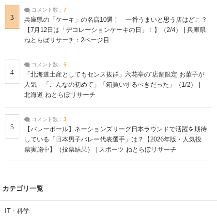
コメント数：
7
3
兵庫県の「ケーキ」の名店10選！ 一番うまいと思う店はどこ？
【7月12日は「デコレーションケーキの日」！】（2/4） | 兵庫県
ねとらぼリサーチ：2ページ目
コメント数：
5
4
「北海道土産としてもセンス抜群」六花亭の“店舗限定”お菓子が
人気 「こんなの初めて」「箱買いするべきだった」（1/2） |
北海道 ねとらぼリサーチ
コメント数：
3
5
【バレーボール】ネーションズリーグ日本ラウンドで活躍を期待
している「日本男子バレー代表選手」は？【2026年版・人気投
票実施中】（投票結果） | スポーツ ねとらぼリサーチ
カテゴリ一覧
IT・科学