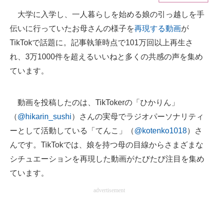
大学に入学し、一人暮らしを始める娘の引っ越しを手
ITの今と未来を見通す
伝いに行っていたお母さんの様子を
再現する動画
が
スマホと通信の最新トレンド
TikTokで話題に。記事執筆時点で101万回以上再生さ
れ、3万1000件を超えるいいねと多くの共感の声を集め
進化するPCとデバイスの未来
ています。
好きが集まる 比べて選べる
動画を投稿したのは、TikTokerの「ひかりん」
ビジネスと働き方のヒント
（
@hikarin_sushi
）さんの実母でラジオパーソナリティ
AI活用のいまが分かる
ーとして活動している「てんこ」（
@kotenko1018
）さ
んです。TikTokでは、娘を持つ母の目線からさまざまな
企業ITのトレンドを詳説
シチュエーションを再現した動画がたびたび注目を集め
経営リーダーのコミュニティ
ています。
マーケ×ITの今がよく分かる
advertisement
ITエンジニア向け専門サイト