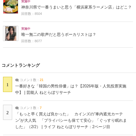
実施中
神奈川県で一番うまいと思う「横浜家系ラーメン店」はどこ？
回答数：8504
実施中
唯一無二の歌声だと思うボーカリストは？
回答数：8077
コメントランキング
コメント数：
21
1
一番好きな「韓国の男性俳優」は？【2026年版・人気投票実施
中】 | 芸能人 ねとらぼリサーチ
コメント数：
7
2
「もっと早く買えば良かった」 カインズの“車内遮光カーテ
ン”が大人気 「プライバシーも保てて安心」「ぐっすり眠れま
した」（2/2） | ライフ ねとらぼリサーチ：2ページ目