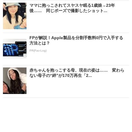
ママに抱っこされてスヤスヤ眠る1歳娘→23年
後…… 同じポーズで撮影したショット...
FPが解説！Apple製品を分割手数料0円で入手する
方法とは？
PR(Fav-Log)
赤ちゃんを抱っこする母、現在の姿は…… 変わら
ない母子の“絆”が170万再生「2...