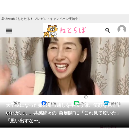
🎁 Switch 2もあたる！ プレゼントキャンペーン実施中！
ねとらぼメニュー
TOP
ニュース
エンタメ
クイズ
グルメ
地域
住まい
教育・育児
動物
リサーチ
大学
2025/04/15 19:30（公開）
X
Share
LINE
hatena
会員記事
大学生になった娘の引っ越しを手伝う母、笑顔を見せて
いたが…… 共感続々の“急展開”に「これ見て泣いた」
泣けてくる……。
メディア
「思い出すな〜」
目次を表示
注目記事を集めた総合ページ