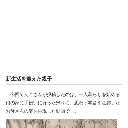
企業向けIT製品の総合サイト
IT製品の技術・比較・事例
製造業のIT導入・活用を支援
モノづくり技術者専門サイト
エレクトロニクス専門サイト
電子設計の基本と応用
新生活を迎えた親子
エネルギーの専門メディア
建設×テクノロジーの最前線
今回てんこさんが投稿したのは、一人暮らしを始める
娘の家に手伝いに行った帰りに、思わず本音を吐露した
ちょっと気になるネットの話題
お母さんの姿を再現した動画です。